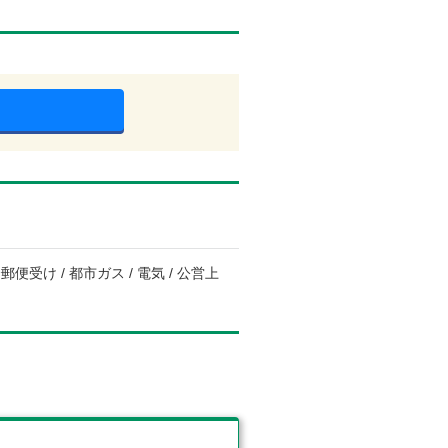
便受け / 都市ガス / 電気 / 公営上