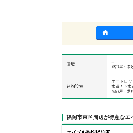
--
環境
※部屋・階
オートロック
建物設備
水道 / 下水
※部屋・階
福岡市東区周辺が得意なエ
エイブル香椎駅前店