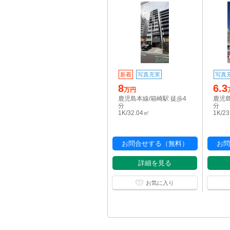
新着
写真充実
写真
8
6.3
万円
鹿児島本線/箱崎駅 徒歩4
鹿児島
分
分
1K/32.04㎡
1K/2
お問合せする（無料）
お問
詳細を見る
お気に入り