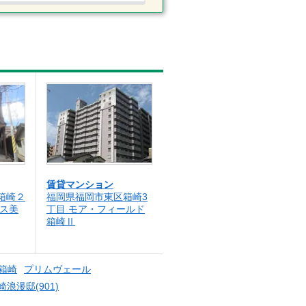
賃貸マンション
箱崎２
福岡県福岡市東区箱崎3
ンス美
丁目 モア・フィールド
箱崎Ⅱ
箱崎
プリムヴェール
浪漫邸(901)