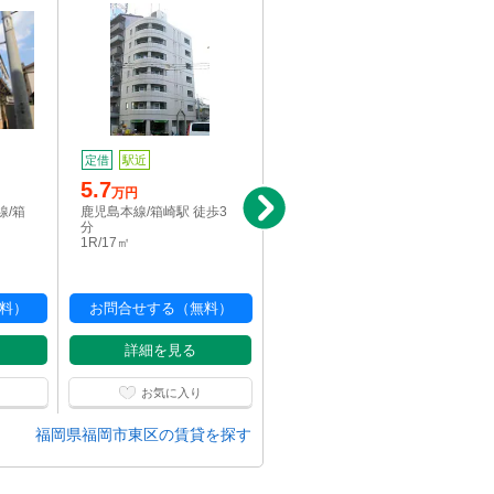
定借
駅近
定借
駅近
5.7
5.7
万円
万円
線/箱
鹿児島本線/箱崎駅 徒歩3
鹿児島本線/箱崎駅 徒歩3
分
分
1R/17㎡
1R/17.29㎡
料）
お問合せする（無料）
お問合せする（無料）
詳細を見る
詳細を見る
お気に入り
お気に入り
福岡県福岡市東区の賃貸を探す