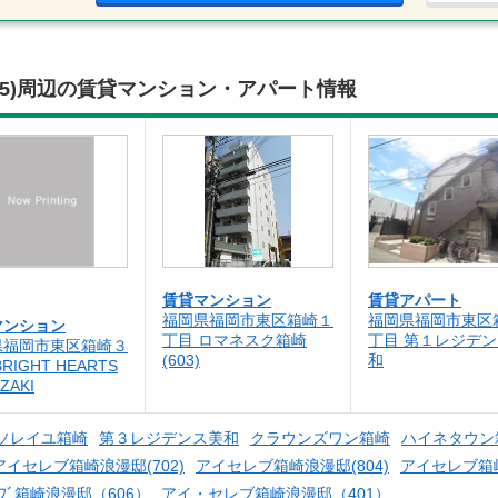
05)周辺の賃貸マンション・アパート情報
賃貸マンション
賃貸アパート
福岡県福岡市東区箱崎１
福岡県福岡市東区
マンション
丁目 ロマネスク箱崎
丁目 第１レジデ
県福岡市東区箱崎３
(603)
和
RIGHT HEARTS
ZAKI
ソレイユ箱崎
第３レジデンス美和
クラウンズワン箱崎
ハイネタウン
アイセレブ箱崎浪漫邸(702)
アイセレブ箱崎浪漫邸(804)
アイセレブ箱崎
ﾚﾌﾞ箱崎浪漫邸（606）
アイ・セレブ箱崎浪漫邸（401）