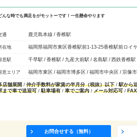
どんな時でも満足をがモットーです！一生懸命やります
交通
鹿児島本線 / 香椎駅
所在地
福岡県福岡市東区香椎駅前1-13-25香椎駅前ロイ
得意駅
千早駅 / 香椎駅 / 九産大前駅 / 名島駅 / 西鉄香椎駅
得意エリア
福岡市東区 / 福岡市博多区 / 福岡市中央区 / 宗像市
多店舗展開
仲介手数料が家賃の半月分（税抜）以下
駅から
駅まで車で送迎可
駐車場有
車でご案内
メール対応可
FA
お問合せする（無料）