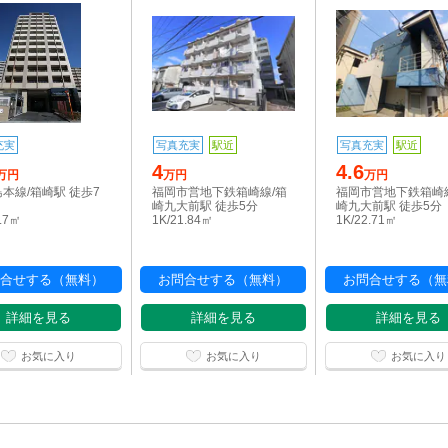
充実
写真充実
駅近
写真充実
駅近
4
4.6
万円
万円
万円
本線/箱崎駅 徒歩7
福岡市営地下鉄箱崎線/箱
福岡市営地下鉄箱崎
崎九大前駅 徒歩5分
崎九大前駅 徒歩5分
3.7㎡
1K/21.84㎡
1K/22.71㎡
合せする（無料）
お問合せする（無料）
お問合せする（無
詳細を見る
詳細を見る
詳細を見る
お気に入り
お気に入り
お気に入り