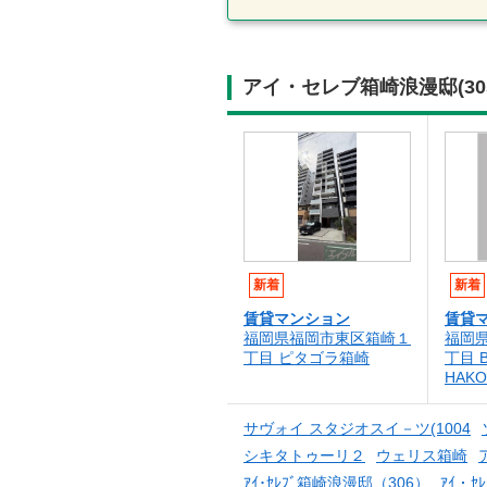
アイ・セレブ箱崎浪漫邸(3
新着
新着
賃貸マンション
賃貸
福岡県福岡市東区箱崎１
福岡
丁目 ピタゴラ箱崎
丁目 B
HAKO
サヴォイ スタジオスイ－ツ(1004
シキタトゥーリ２
ウェリス箱崎
ｱｲ･ｾﾚﾌﾞ箱崎浪漫邸（306）
ｱｲ・ｾ