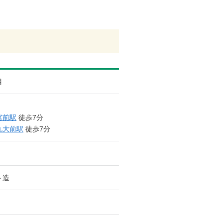
目
宮前駅
徒歩7分
九大前駅
徒歩7分
ト造