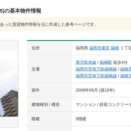
5)の基本物件情報
あった賃貸物件情報を元に作成した参考ページです。
住所
福岡県
福岡市東区
箱崎
１丁
鹿児島本線
/
箱崎駅
徒歩4分
交通
福岡市営地下鉄箱崎線
/
箱崎
福岡市営地下鉄箱崎線
/
箱崎
築年
2008年06月 (築18年)
建物種別 / 構造
マンション / 鉄筋コンクリー
階建
9階建