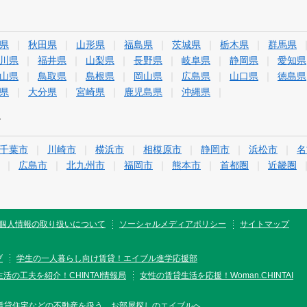
県
秋田県
山形県
福島県
茨城県
栃木県
群馬県
川県
福井県
山梨県
長野県
岐阜県
静岡県
愛知県
山県
鳥取県
島根県
岡山県
広島県
山口県
徳島県
県
大分県
宮崎県
鹿児島県
沖縄県
す
千葉市
川崎市
横浜市
相模原市
静岡市
浜松市
名
広島市
北九州市
福岡市
熊本市
首都圏
近畿圏
個人情報の取り扱いについて
ソーシャルメディアポリシー
サイトマップ
ブ
学生の一人暮らし向け賃貸！エイブル進学応援部
活の工夫を紹介！CHINTAI情報局
女性の賃貸生活を応援！Woman.CHINTAI
賃貸住宅などの不動産を扱う、お部屋探しのエイブルへ