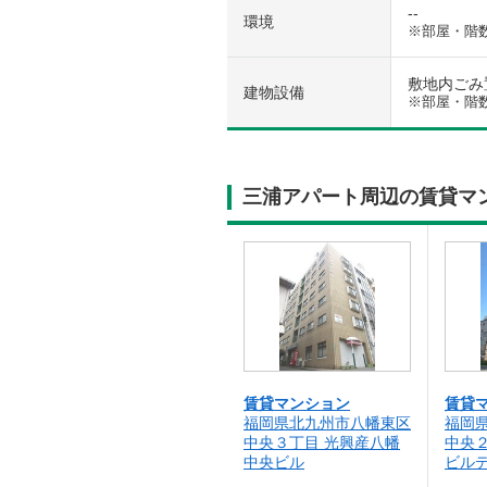
--
環境
※部屋・階
敷地内ごみ置き
建物設備
※部屋・階
三浦アパート周辺の賃貸マ
賃貸マンション
賃貸
福岡県北九州市八幡東区
福岡
中央３丁目 光興産八幡
中央
中央ビル
ビル