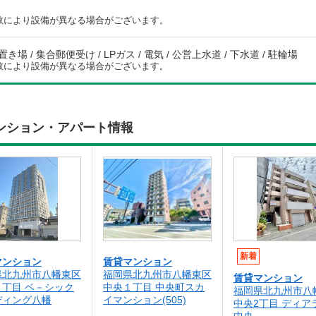
数により設備が異なる場合がございます。
場 / 集合郵便受け / LPガス / 電気 / 公営上水道 / 下水道 / 駐輪場
数により設備が異なる場合がございます。
ンション・アパート情報
新着
マンション
賃貸マンション
県北九州市八幡東区
福岡県北九州市八幡東区
賃貸マンション
２丁目 ベ－シック
中央１丁目 中央町スカ
福岡県北九州市八
ディング八幡
イマンション(505)
中央2丁目 ディア