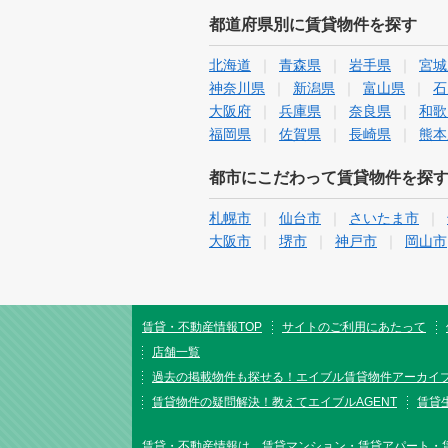
都道府県別に賃貸物件を探す
北海道
青森県
岩手県
宮城
神奈川県
新潟県
富山県
石
大阪府
兵庫県
奈良県
和歌
福岡県
佐賀県
長崎県
熊本
都市にこだわって賃貸物件を探
札幌市
仙台市
さいたま市
大阪市
堺市
神戸市
岡山市
賃貸・不動産情報TOP
サイトのご利用にあたって
店舗一覧
過去の掲載物件も探せる！エイブル賃貸物件アーカイ
賃貸物件の疑問解決！教えてエイブルAGENT
賃貸生
賃貸・不動産情報は、賃貸マンション・賃貸アパート・