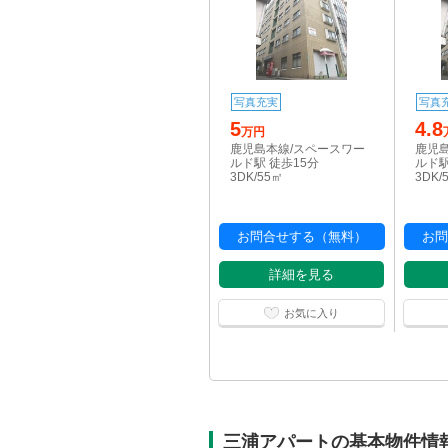
写真充実
写真
5
4.8
万円
鹿児島本線/スペースワー
鹿児
ルド駅 徒歩15分
ルド駅
3DK/55㎡
3DK/
お問合せする（無料）
お問
詳細を見る
お気に入り
三浦アパートの基本物件情