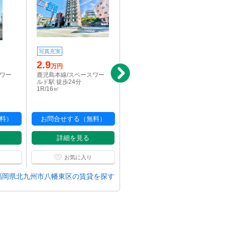
写真充実
写真充実
駅近
2.9
5.3
万円
万円
スワー
鹿児島本線/スペースワー
鹿児島本線/スペースワー
ルド駅 徒歩24分
ルド駅 徒歩13分
1R/16㎡
2DK/45㎡
料）
お問合せする（無料）
お問合せする（無料）
詳細を見る
詳細を見る
お気に入り
お気に入り
福岡県北九州市八幡東区の賃貸を探す