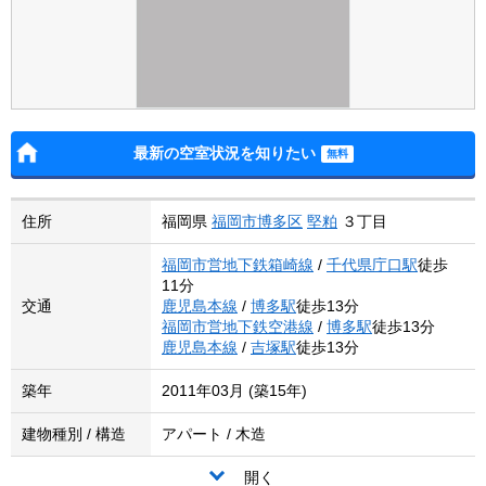
最新の空室状況を知りたい
住所
福岡県
福岡市博多区
堅粕
３丁目
福岡市営地下鉄箱崎線
/
千代県庁口駅
徒歩
11分
交通
鹿児島本線
/
博多駅
徒歩13分
福岡市営地下鉄空港線
/
博多駅
徒歩13分
鹿児島本線
/
吉塚駅
徒歩13分
築年
2011年03月 (築15年)
建物種別 / 構造
アパート / 木造
開く