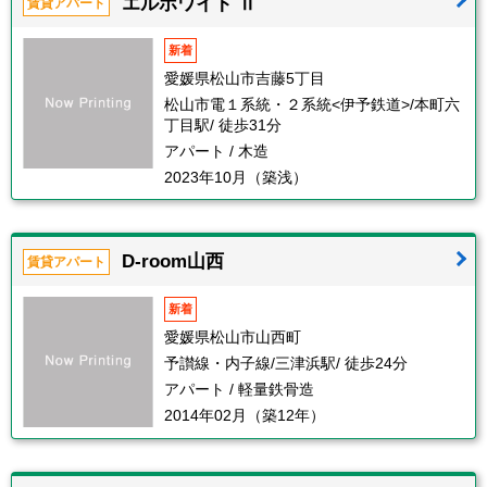
エルホワイト Ⅱ
賃貸アパート
新着
愛媛県松山市吉藤5丁目
松山市電１系統・２系統<伊予鉄道>/本町六
丁目駅/ 徒歩31分
アパート / 木造
2023年10月（築浅）
D-room山西
賃貸アパート
新着
愛媛県松山市山西町
予讃線・内子線/三津浜駅/ 徒歩24分
アパート / 軽量鉄骨造
2014年02月（築12年）