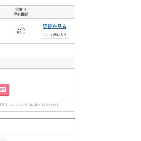
間取り
専有面積
詳細を見る
3DK
53㎡
お気に入り
無料
島駅
マンション
3K/3DK/3LDK(+S)