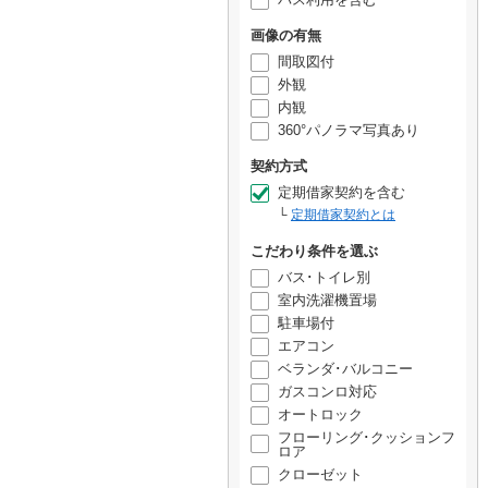
画像の有無
間取図付
外観
内観
360°パノラマ写真あり
契約方式
定期借家契約を含む
定期借家契約とは
こだわり条件を選ぶ
バス･トイレ別
室内洗濯機置場
駐車場付
エアコン
ベランダ･バルコニー
ガスコンロ対応
オートロック
フローリング･クッションフ
ロア
クローゼット