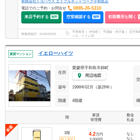
有限会社トヨハウス エイブルネットワーク宇和島店
0895-26-5310
電話でのご予約・お問合せ
来店予約する
空室確認する
初期費用を聞く
無料
無料
宇和島市
伊吹町
予讃線・内子線
北宇和
情報登録日
2026/08/05
バス・トイレ別
イエローハイツ
賃貸マンション
愛媛県宇和島市錦町
住所
周辺地図
築年
1998年02月（築28年）
階建
4階建
家賃
敷金
階
管理費
礼金
3階
4.2
なし
万円
なし
3,000円
即入居可