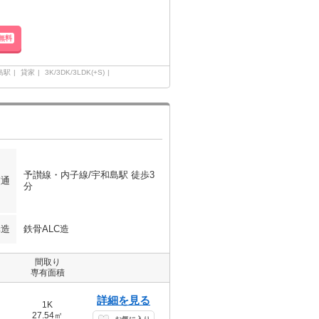
無料
島駅
貸家
3K/3DK/3LDK(+S)
予讃線・内子線/宇和島駅 徒歩3
交通
分
構造
鉄骨ALC造
間取り
専有面積
詳細を見る
1K
27.54㎡