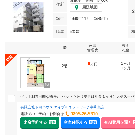
住所
周辺地図
築年
1980年11月（築45年）
階建
5階建
家賃
敷金
階
管理費
礼金
6
1ヶ月
万円
2階
1ヶ月
--
有限会社トヨハウス エイブルネットワーク宇和島店
0895-26-5310
電話でのご予約・お問合せ
来店予約する
空室確認する
初期費用を聞く
無料
無料