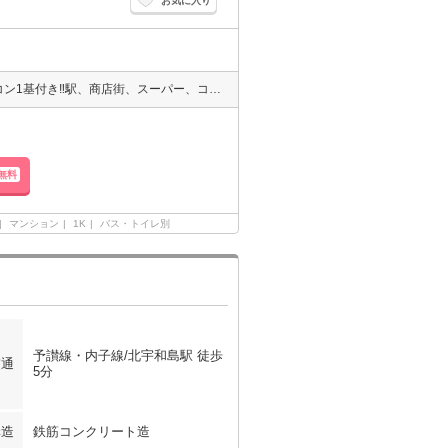
お気に入り
敷金礼金ゼロ円物件！！宇和島中心地にある好立地の物件です。エアコン1基付き‼駅、商店街、スーパー、コンビニがすぐ近くにあります(^^♪2015年1月内装リフォーム済み。
無料
マンション
1K
バス・トイレ別
予讃線・内子線/北宇和島駅 徒歩
交通
5分
構造
鉄筋コンクリート造