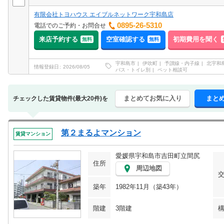
有限会社トヨハウス エイブルネットワーク宇和島店
0895-26-5310
電話でのご予約・お問合せ
来店予約する
空室確認する
初期費用を聞く
無料
無料
宇和島市
伊吹町
予讃線・内子線
北宇和
情報登録日
2026/08/05
バス・トイレ別
ペット相談可
まとめてお気に入り
まと
チェックした賃貸物件(最大20件)を
第２まるよマンション
賃貸マンション
愛媛県宇和島市吉田町立間尻
住所
周辺地図
築年
1982年11月（築43年）
階建
3階建