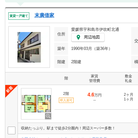
末廣借家
賃貸一戸建て
愛媛県宇和島市伊吹町北通
住所
周辺地図
築年
1990年03月（築36年）
階建
2階建
家賃
敷金
階
管理費
礼金
2階
4.6
2ヶ月
万円
1ヶ月
--
即入居可
収納たっぷり。駅まで徒歩2分圏内！周辺スーパー多数！