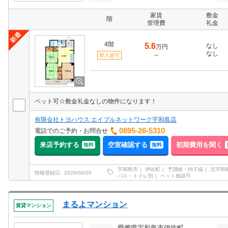
家賃
敷金
階
管理費
礼金
4階
5.6
なし
万円
なし
--
即入居可
ペット可☆敷金礼金なしの物件になります！
有限会社トヨハウス エイブルネットワーク宇和島店
0895-26-5310
電話でのご予約・お問合せ
来店予約する
空室確認する
初期費用を聞く
無料
無料
宇和島市
伊吹町
予讃線・内子線
北宇和
情報登録日
2026/08/05
バス・トイレ別
ペット相談可
まるよマンション
賃貸マンション
愛媛県宇和島市伊吹町