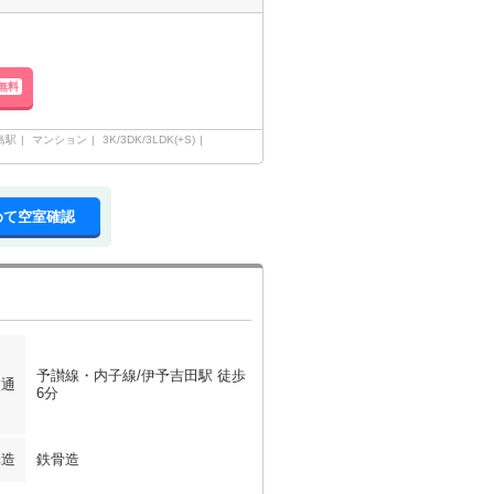
無料
島駅
マンション
3K/3DK/3LDK(+S)
めて空室確認
予讃線・内子線/伊予吉田駅 徒歩
交通
6分
構造
鉄骨造