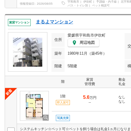
宇和島市
伊吹町
予讃線・内子線
北宇和
情報登録日
2026/08/05
バス・トイレ別
ペット相談可
まるよマンション
賃貸マンション
愛媛県宇和島市伊吹町
住所
周辺地図
築年
1980年11月（築45年）
階建
5階建
家賃
敷金
階
管理費
礼金
1階
5.6
なし
万円
なし
--
即入居可
写真充実
システムキッチン☆ペット可☆ペットを飼う場合は礼金1ヵ月になりま