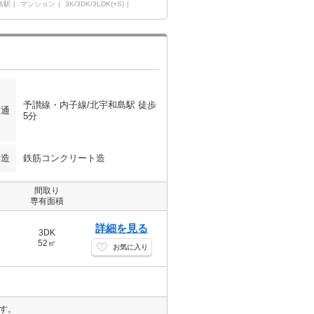
島駅
マンション
3K/3DK/3LDK(+S)
予讃線・内子線/北宇和島駅 徒歩
交通
5分
構造
鉄筋コンクリート造
間取り
専有面積
詳細を見る
3DK
52㎡
お気に入り
す。