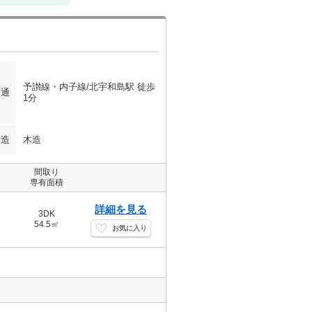
予讃線・内子線/北宇和島駅 徒歩
交通
1分
構造
木造
間取り
専有面積
詳細を見る
3DK
54.5㎡
お気に入り