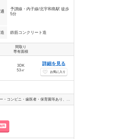
予讃線・内子線/北宇和島駅 徒歩
交通
5分
構造
鉄筋コンクリート造
間取り
専有面積
詳細を見る
3DK
53㎡
お気に入り
ペット相談可能な物件♪（ペットを飼う場合は礼金１ヶ月）大型スーパー・コンビニ・歯医者・保育園等あり、近隣施設が充実しています☆
無料