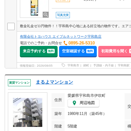
写真充実
有限会社トヨハウス エイブルネットワーク宇和島店
0895-26-5310
電話でのご予約・お問合せ
来店予約する
空室確認する
初期費用を聞く
無料
無料
宇和島市
錦町
予讃線・内子線
宇和島駅
情報登録日
2026/08/05
まるよマンション
賃貸マンション
愛媛県宇和島市伊吹町
住所
周辺地図
築年
1980年11月（築45年）
階建
5階建