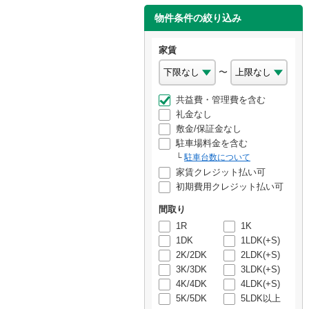
物件条件の絞り込み
家賃
〜
共益費・管理費を含む
礼金なし
敷金/保証金なし
駐車場料金を含む
駐車台数について
家賃クレジット払い可
初期費用クレジット払い可
間取り
1R
1K
1DK
1LDK(+S)
2K/2DK
2LDK(+S)
3K/3DK
3LDK(+S)
4K/4DK
4LDK(+S)
5K/5DK
5LDK以上