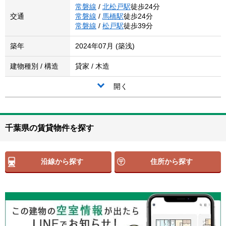
常磐線
/
北松戸駅
徒歩24分
交通
常磐線
/
馬橋駅
徒歩24分
常磐線
/
松戸駅
徒歩39分
築年
2024年07月 (築浅)
建物種別 / 構造
貸家 / 木造
開く
千葉県の賃貸物件を探す
沿線から探す
住所から探す