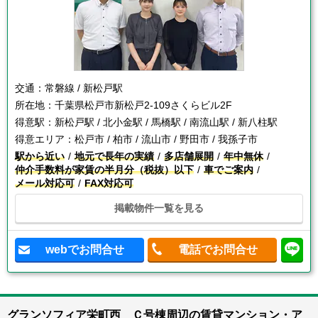
交通：
常磐線 / 新松戸駅
所在地：
千葉県松戸市新松戸2-109さくらビル2F
得意駅：
新松戸駅 / 北小金駅 / 馬橋駅 / 南流山駅 / 新八柱駅
得意エリア：
松戸市 / 柏市 / 流山市 / 野田市 / 我孫子市
駅から近い
地元で長年の実績
多店舗展開
年中無休
仲介手数料が家賃の半月分（税抜）以下
車でご案内
メール対応可
FAX対応可
掲載物件一覧を見る
webでお問合せ
電話でお問合せ
グランソフィア栄町西 Ｃ号棟周辺の賃貸マンション・ア