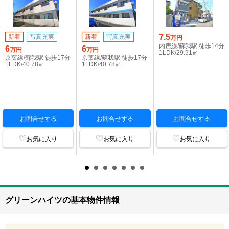
7.5
新着
写真充実
新着
写真充実
万円
内房線/蘇我駅 徒歩14分
6
6
万円
万円
1LDK/29.91㎡
京葉線/蘇我駅 徒歩17分
京葉線/蘇我駅 徒歩17分
1LDK/40.78㎡
1LDK/40.78㎡
お問合せする
お問合せする
お問合せする
お気に入り
お気に入り
お気に入り
グリーンハイツの基本物件情報