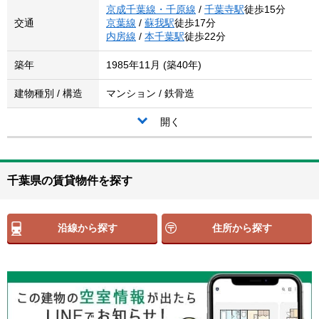
京成千葉線・千原線
/
千葉寺駅
徒歩15分
交通
京葉線
/
蘇我駅
徒歩17分
内房線
/
本千葉駅
徒歩22分
築年
1985年11月 (築40年)
建物種別 / 構造
マンション / 鉄骨造
開く
千葉県の賃貸物件を探す
沿線から探す
住所から探す