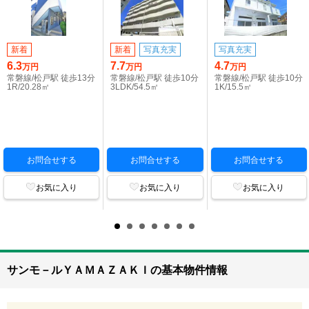
新着
新着
写真充実
写真充実
6.3
7.7
4.7
万円
万円
万円
常磐線/松戸駅 徒歩13分
常磐線/松戸駅 徒歩10分
常磐線/松戸駅 徒歩10分
1R/20.28㎡
3LDK/54.5㎡
1K/15.5㎡
お問合せする
お問合せする
お問合せする
お気に入り
お気に入り
お気に入り
サンモ－ルＹＡＭＡＺＡＫＩの基本物件情報