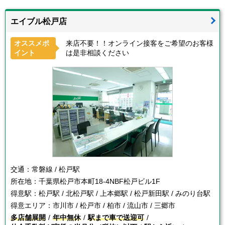
エイブル松戸店
オススメポ
来店不要！！オンライン接客をご希望のお客様
イント
は是非相談ください
交通：
常磐線 / 松戸駅
所在地：
千葉県松戸市本町18-4NBF松戸ビル1F
得意駅：
松戸駅 / 北松戸駅 / 上本郷駅 / 松戸新田駅 / みのり台駅
得意エリア：
市川市 / 松戸市 / 柏市 / 流山市 / 三郷市
多店舗展開
年中無休
駅まで車で送迎可