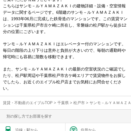
こちらはサンモ－ルＹＡＭＡＺＡＫＩの建物詳細・設備・空室情報
データに関するページです。6階建のサンモ－ルＹＡＭＡＺＡＫＩ
は、1993年06月に完成した鉄骨造のマンションです。この賃貸マン
ションは千葉県松戸市古ケ崎に所在し、常磐線の松戸駅から徒歩12
分の位置にございます。
サンモ－ルＹＡＭＡＺＡＫＩはエレベーター付のマンションです。
毎日の階段の上り下りは意外と負担が大きいので、毎朝の通勤時や
帰宅時にも容易に階数を移動できます。
また、サンモ－ルＹＡＭＡＺＡＫＩの最新の空室状況のご確認でし
たり、松戸駅周辺や千葉県松戸市古ケ崎エリアで賃貸物件をお探し
でしたら、お近くのエイブル松戸店までお気軽にお問合せくださ
い。
賃貸・不動産のエイブルTOP
>
千葉県
>
松戸市
>
サンモ－ルＹＡＭＡＺ
別の探し方でお部屋を探す
沿線・駅から
住所から