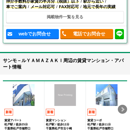
仲介手数料が家賃の半月分（税抜）以下
駅から近い
車でご案内
メール対応可
FAX対応可
地元で長年の実績
掲載物件一覧を見る
webでお問合せ
電話でお問合せ
サンモ－ルＹＡＭＡＺＡＫＩ周辺の賃貸マンション・アパ
ート情報
新着
新着
新着
賃貸アパート
賃貸マンション
賃貸コーポ
松戸駅 / 徒歩25分
松戸駅 / 徒歩12分
松戸駅 / 徒歩11分
千葉県松戸市樋野口
千葉県松戸市古ケ崎
千葉県松戸市樋野口