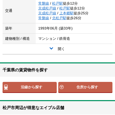
常磐線
/
松戸駅
徒歩12分
京成松戸線
/
松戸駅
徒歩12分
交通
京成松戸線
/
上本郷駅
徒歩25分
常磐線
/
北松戸駅
徒歩26分
築年
1993年06月 (築33年)
建物種別 / 構造
マンション / 鉄骨造
開く
千葉県の賃貸物件を探す
沿線から探す
住所から探す
松戸市周辺が得意なエイブル店舗