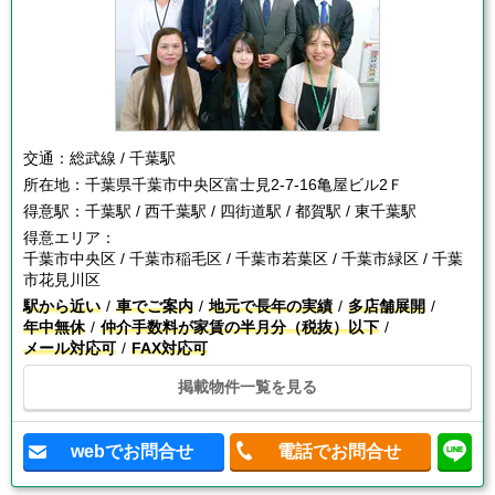
交通：
総武線 / 千葉駅
所在地：
千葉県千葉市中央区富士見2-7-16亀屋ビル2Ｆ
得意駅：
千葉駅 / 西千葉駅 / 四街道駅 / 都賀駅 / 東千葉駅
得意エリア：
千葉市中央区 / 千葉市稲毛区 / 千葉市若葉区 / 千葉市緑区 / 千葉
市花見川区
駅から近い
車でご案内
地元で長年の実績
多店舗展開
年中無休
仲介手数料が家賃の半月分（税抜）以下
メール対応可
FAX対応可
掲載物件一覧を見る
webでお問合せ
電話でお問合せ