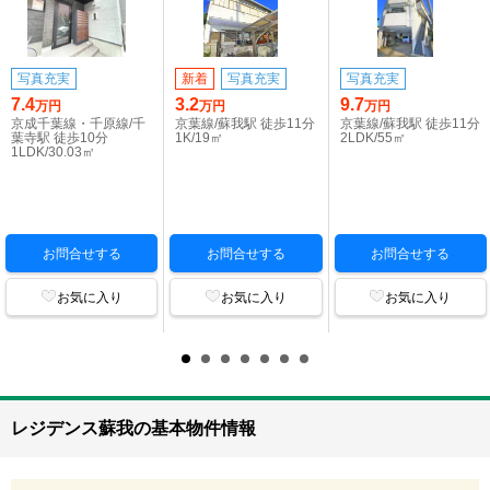
写真充実
新着
写真充実
写真充実
7.4
3.2
9.7
万円
万円
万円
京成千葉線・千原線/千
京葉線/蘇我駅 徒歩11分
京葉線/蘇我駅 徒歩11分
葉寺駅 徒歩10分
1K/19㎡
2LDK/55㎡
1LDK/30.03㎡
お問合せする
お問合せする
お問合せする
お気に入り
お気に入り
お気に入り
レジデンス蘇我の基本物件情報