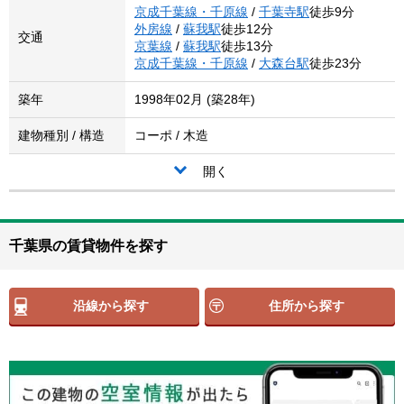
京成千葉線・千原線
/
千葉寺駅
徒歩9分
外房線
/
蘇我駅
徒歩12分
交通
京葉線
/
蘇我駅
徒歩13分
京成千葉線・千原線
/
大森台駅
徒歩23分
築年
1998年02月 (築28年)
建物種別 / 構造
コーポ / 木造
開く
千葉県の賃貸物件を探す
沿線から探す
住所から探す