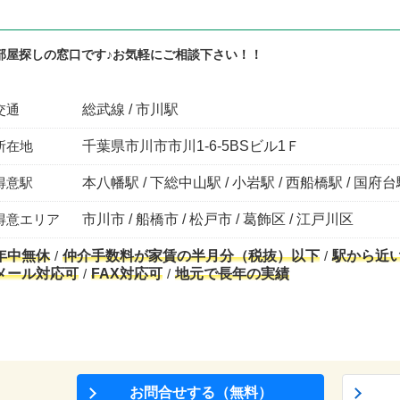
部屋探しの窓口です♪お気軽にご相談下さい！！
交通
総武線 / 市川駅
所在地
千葉県市川市市川1-6-5BSビル1Ｆ
得意駅
本八幡駅 / 下総中山駅 / 小岩駅 / 西船橋駅 / 国府
得意エリア
市川市 / 船橋市 / 松戸市 / 葛飾区 / 江戸川区
年中無休
仲介手数料が家賃の半月分（税抜）以下
駅から近
メール対応可
FAX対応可
地元で長年の実績
お問合せする（無料）