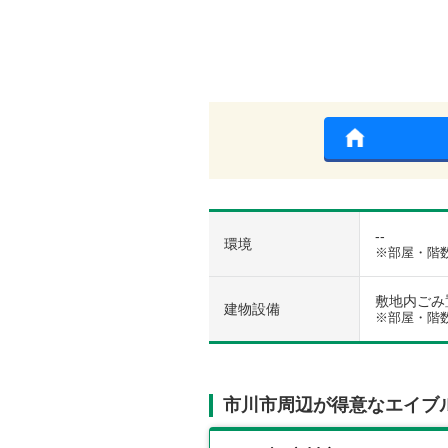
--
環境
※部屋・階
敷地内ごみ置
建物設備
※部屋・階
市川市周辺が得意なエイブ