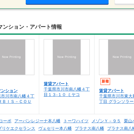
マンション・アパート情報
新着
賃貸アパート
千葉県市川市南八幡４丁
マンション
賃貸アパート
目１３-１０ ミヤコ
県市川市南八幡４丁
千葉県市川市東大
ＯＲＢＩＳ－ＣＯＵ
丁目 グランソラ
コーポ
アーバンレジーナ本八幡
トーワハイツ
メゾンＹ－９５
栗山
ブリケエクセランス
ヴェセリー本八幡
プラナス南八幡
プラナス南八