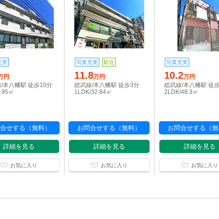
充実
写真充実
駅近
写真充実
11.8
10.2
万円
万円
万円
/本八幡駅 徒歩10分
総武線/本八幡駅 徒歩3分
総武線/本八幡駅 徒歩
9.95㎡
1LDK/32.84㎡
2LDK/48.3㎡
合せする（無料）
お問合せする（無料）
お問合せする（無
詳細を見る
詳細を見る
詳細を見る
お気に入り
お気に入り
お気に入り