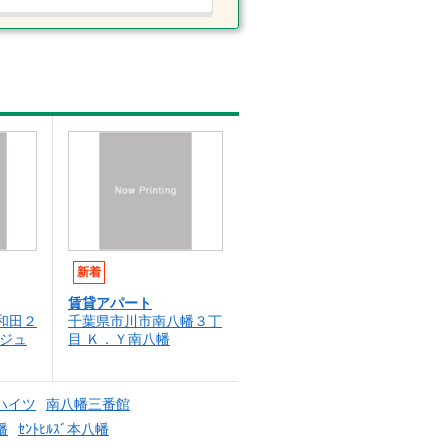
新着
賃貸アパート
和田２
千葉県市川市南八幡３丁
ージュ
目 Ｋ．Ｙ南八幡
ハイツ
南八幡三番館
幡
ｾﾝﾄﾋﾙｽﾞ本八幡