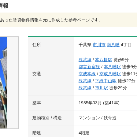
情報
あった賃貸物件情報を元に作成した参考ページです。
住所
千葉県
市川市
南八幡
4丁目
総武線
/
本八幡駅
徒歩9分
都営新宿線
/
本八幡駅
徒歩9
交通
京成本線
/
京成八幡駅
徒歩11
総武線
/
下総中山駅
徒歩27分
総武線
/
市川駅
徒歩29分
築年
1985年03月 (築41年)
建物種別 / 構造
マンション / 鉄骨造
階建
4階建