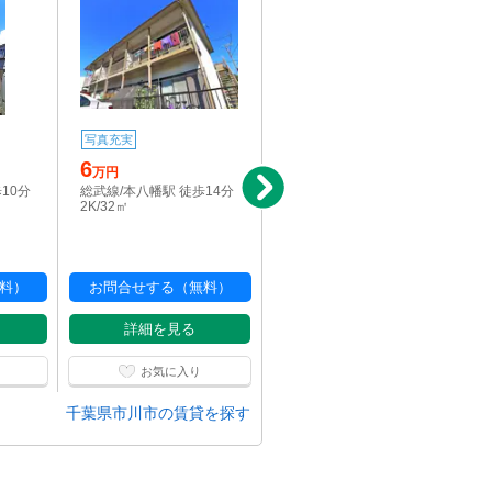
写真充実
写真充実
駅近
6
9.8
万円
万円
10分
総武線/本八幡駅 徒歩14分
総武線/本八幡駅 徒歩5分
2K/32㎡
1DK/30.87㎡
料）
お問合せする（無料）
お問合せする（無料）
詳細を見る
詳細を見る
お気に入り
お気に入り
千葉県市川市の賃貸を探す