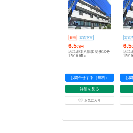
新着
写真充実
写真
6.5
6.5
万円
総武線/本八幡駅 徒歩10分
総武線
1R/19.95㎡
1R/1
お問合せする（無料）
お問
詳細を見る
お気に入り