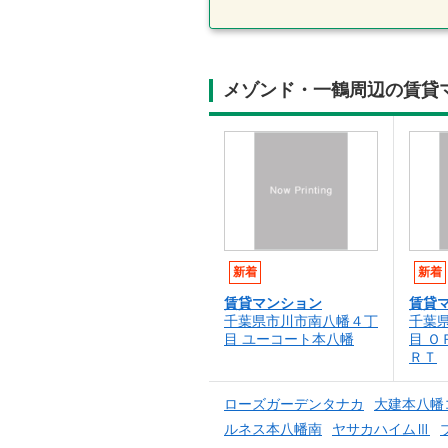
メゾンド・一鶴周辺の賃貸
新着
新着
賃貸マンション
賃貸
千葉県市川市南八幡４丁
千葉
目 ユーコート本八幡
目 
ＲＴ
ローズガーデンタナカ
大建本八幡
ルネス本八幡南
ヤサカハイムⅢ