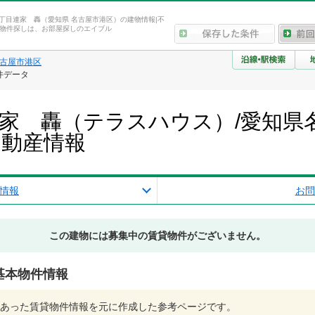
1丁目連家 轟（愛知県 名古屋市港区）の建物情報|不
物件探しは、お部屋探しのエイブル
古屋市港区
件データ
連家 轟（テラスハウス）/愛知県
不動産情報
情報
お問
この建物には募集中の賃貸物件がございません。
基本物件情報
あった賃貸物件情報を元に作成した参考ページです。