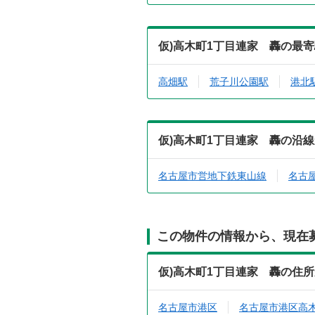
仮)高木町1丁目連家 轟の最
高畑駅
荒子川公園駅
港北
仮)高木町1丁目連家 轟の沿
名古屋市営地下鉄東山線
名古
この物件の情報から、現在
仮)高木町1丁目連家 轟の住
名古屋市港区
名古屋市港区高