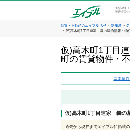
仮)高木町
動産賃貸の
賃貸・不動産のエイブルTOP
愛知県
名
仮)高木町1丁目連家 轟の建物情報・物
仮)高木町1丁目
町の賃貸物件・
基本物件
仮)高木町1丁目連家 轟の
過去から現在までエイブルに掲載の