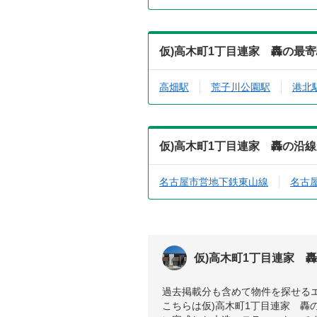
仮)高木町1丁目連家 轟の最
高畑駅
荒子川公園駅
港北
仮)高木町1丁目連家 轟の沿
名古屋市営地下鉄東山線
名古
仮)高木町1丁目連家 
過去掲載分も含めて物件を探せる
こちらは仮)高木町1丁目連家 轟