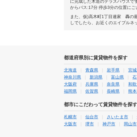
に完成した木造のテラスハウスで
からバス:17分:停歩3分の位置に
また、仮)高木町1丁目連家 轟
しでしたら、お近くのエイブルネ
都道府県別に賃貸物件を探す
北海道
青森県
岩手県
宮城
神奈川県
新潟県
富山県
石
大阪府
兵庫県
奈良県
和歌
福岡県
佐賀県
長崎県
熊本
都市にこだわって賃貸物件を探
札幌市
仙台市
さいたま市
大阪市
堺市
神戸市
岡山市