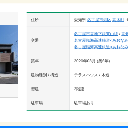
住所
愛知県
名古屋市港区
高木町
名古屋市営地下鉄東山線
/
高
交通
名古屋臨海高速鉄道<あおなみ
名古屋臨海高速鉄道<あおなみ
築年
2020年03月 (築6年)
建物種別 / 構造
テラスハウス / 木造
階建
2階建
駐車場
駐車場あり