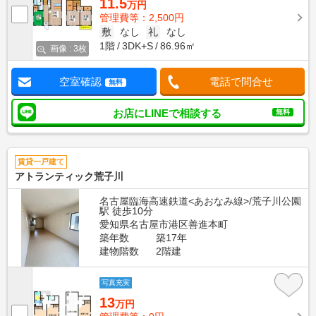
11.5
万円
管理費等：2,500円
敷
なし
礼
なし
1階
3DK+S
86.96㎡
画像 : 3枚
空室確認
電話で問合せ
無料
お店にLINEで相談する
無料
賃貸一戸建て
アトランティック荒子川
名古屋臨海高速鉄道<あおなみ線>/荒子川公園
駅 徒歩10分
愛知県名古屋市港区善進本町
築年数
築17年
建物階数
2階建
写真充実
13
万円