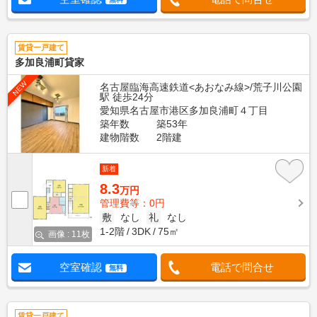
賃貸一戸建て
多加良浦町貸家
NEW
名古屋臨海高速鉄道<あおなみ線>/荒子川公園
駅 徒歩24分
愛知県名古屋市港区多加良浦町４丁目
築年数
築53年
建物階数
2階建
新着
8.3
万円
管理費等：0円
敷
なし
礼
なし
1-2階
3DK
75㎡
画像 : 11枚
空室確認
電話で問合せ
無料
賃貸一戸建て