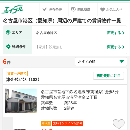
保存条件
閲覧履歴
お気に入り
名古屋市港区（愛知県）周辺の戸建ての賃貸物件一覧
エリア
-
名古屋市港区
変更する
詳細条件
【家賃】設定無し
変更する
6
件
賃貸一戸建て
初期費用に注目
津金ﾀｳﾝﾊｳｽ（102）
名古屋市営地下鉄名港線/東海通駅 徒歩8分
愛知県名古屋市港区津金２丁目
築年数
築28年
建物階数
2階建
即入居
無料オンライン相談可