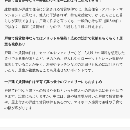
戸建て賃貸物件なら一軒家のマイホームのように生活できる！
建物種別が戸建て住宅に分類される賃貸物件では、集合住宅（アパート・マ
ンション）と異なり、他人に干渉されず、持ち家感覚で、ゆったりとした暮
らしが実現できます。戸建て住居と言っても、一般的な持ち家（購入物件）
ではなく、借家（賃貸物件）なので、引越しも手軽に行えます。
戸建て賃貸物件ならではメリットを堪能！広めの設計で収納もらくらく！居
室も複数あり！
戸建ての賃貸物件は、カップルやファミリーなど、2人以上の同居を想定した
造りである事がほとんど。そのため、押入れやクローゼットといった収納が
充実していることが多く、浴室やキッチンなどの水回りも広めに設計されて
いたり、居室が複数あることも見逃せないポイントです。
一戸建て賃貸物件は子育て真っ最中のファミリーにもおすすめ
戸建て住宅なら階下への騒音や振動といった隣人への迷惑を気にせず生活で
きます。設備にもよりますが、中には、庭や駐車場が付いた戸建て賃貸物件
や、屋上付きの戸建て賃貸物件もあるので、マイホーム感覚で趣味や子育て
の幅が広がります！