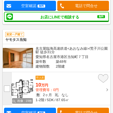
空室確認
電話で問合せ
無料
お店にLINEで相談する
無料
賃貸一戸建て
ヤモタス当知
名古屋臨海高速鉄道<あおなみ線>/荒子川公園
駅 徒歩31分
愛知県名古屋市港区当知町７丁目
築年数
築48年
建物階数
2階建
即入居
10
万円
管理費等：0円
敷
2ヶ月
礼
なし
1-2階
5DK
87.65㎡
画像 : 19枚
空室確認
電話で問合せ
無料