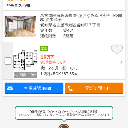
ヤモタス当知
名古屋臨海高速鉄道<あおなみ線>/荒子川公園
駅 徒歩31分
愛知県名古屋市港区当知町７丁目
築年数
築48年
建物階数
2階建
定借
10
万円
管理費等：0円
敷
2ヶ月
礼
なし
1-2階
5DK
87.65㎡
画像 : 10枚
空室確認
電話で問合せ
無料
物件が見つからなかったら店舗に相談
まだネットに掲載していないオススメ賃貸物件がある場合がございます