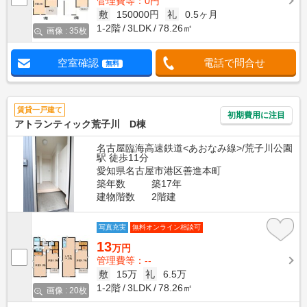
管理費等：0円
敷
150000円
礼
0.5ヶ月
1-2階
3LDK
78.26㎡
画像 : 35枚
空室確認
電話で問合せ
無料
賃貸一戸建て
初期費用に注目
アトランティック荒子川 D棟
名古屋臨海高速鉄道<あおなみ線>/荒子川公園
駅 徒歩11分
愛知県名古屋市港区善進本町
築年数
築17年
建物階数
2階建
写真充実
無料オンライン相談可
13
万円
管理費等：--
敷
15万
礼
6.5万
1-2階
3LDK
78.26㎡
画像 : 20枚