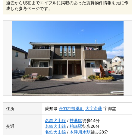
過去から現在までエイブルに掲載のあった賃貸物件情報を元に作
成した参考ページです。
住所
愛知県
丹羽郡扶桑町
大字斎藤
字御堂
名鉄犬山線
/
扶桑駅
徒歩14分
交通
名鉄犬山線
/
柏森駅
徒歩26分
名鉄犬山線
/
木津用水駅
徒歩28分