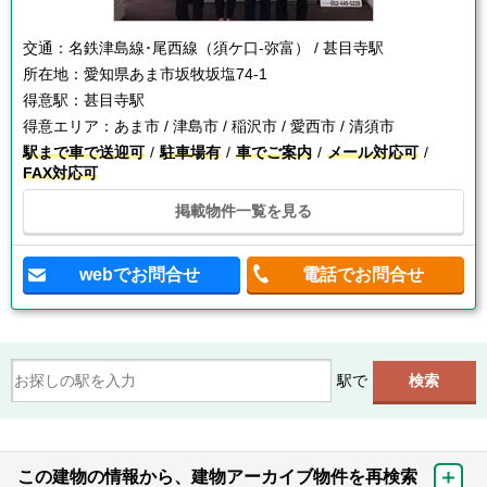
交通：
名鉄津島線･尾西線（須ケ口-弥富） / 甚目寺駅
所在地：
愛知県あま市坂牧坂塩74-1
得意駅：
甚目寺駅
得意エリア：
あま市 / 津島市 / 稲沢市 / 愛西市 / 清須市
駅まで車で送迎可
駐車場有
車でご案内
メール対応可
FAX対応可
掲載物件一覧を見る
webでお問合せ
電話でお問合せ
駅で
この建物の情報から、建物アーカイブ物件を再検索