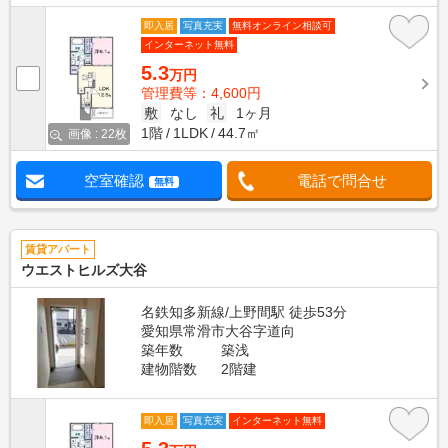
即入居
写真充実
無料オンライン相談可
インターネット無料
5.3
万円
管理費等：4,600円
敷
なし
礼
1ヶ月
1階
1LDK
44.7㎡
画像 : 22枚
空室確認
電話で問合せ
無料
賃貸アパート
ウエストヒルズ大谷
名鉄知多新線/上野間駅 徒歩53分
愛知県常滑市大谷字道向
築年数
築浅
建物階数
2階建
即入居
写真充実
インターネット無料