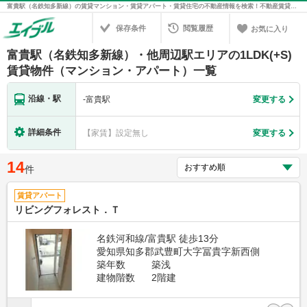
富貴駅（名鉄知多新線）の賃貸マンション・賃貸アパート・賃貸住宅の不動産情報を検索！不動産賃貸の物件探しは、お部屋探しのエイブル
保存条件
閲覧履歴
お気に入り
富貴駅（名鉄知多新線）・他周辺駅エリアの1LDK(+S)
賃貸物件（マンション・アパート）一覧
沿線・駅
-
富貴駅
変更する
詳細条件
【家賃】設定無し
変更する
14
件
賃貸アパート
リビングフォレスト．Ｔ
名鉄河和線/富貴駅 徒歩13分
愛知県知多郡武豊町大字冨貴字新西側
築年数
築浅
建物階数
2階建