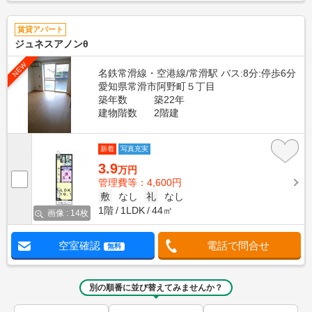
賃貸アパート
ジュネスアノンθ
NEW
名鉄常滑線・空港線/常滑駅 バス:8分:停歩6分
愛知県常滑市阿野町５丁目
築年数
築22年
建物階数
2階建
新着
写真充実
3.9
万円
管理費等：4,600円
敷
なし
礼
なし
1階
1LDK
44㎡
画像 : 14枚
空室確認
電話で問合せ
無料
別の順番に並び替えてみませんか？