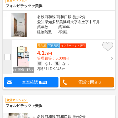
賃貸マンション
フォルビテッツァ美浜
名鉄河和線/河和口駅 徒歩2分
愛知県知多郡美浜町大字布土字中平井
築年数
築30年
建物階数
3階建
即入居
写真充実
インターネット無料
4.1
万円
管理費等：5,000円
敷
なし
礼
なし
2階
1LDK
48㎡
画像 : 17枚
空室確認
電話で問合せ
無料
賃貸マンション
フォルビテッツァ美浜
名鉄河和線/河和口駅 徒歩2分