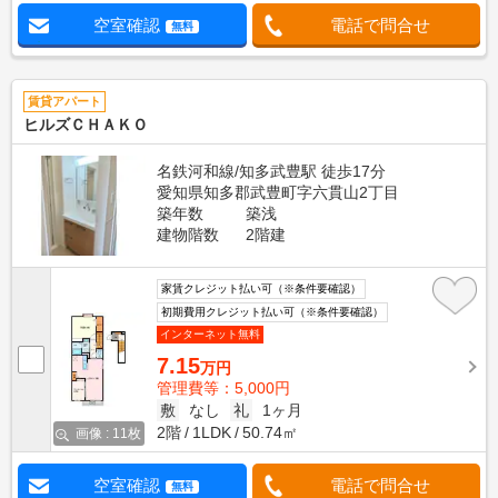
空室確認
電話で問合せ
無料
賃貸アパート
ヒルズＣＨＡＫＯ
名鉄河和線/知多武豊駅 徒歩17分
愛知県知多郡武豊町字六貫山2丁目
築年数
築浅
建物階数
2階建
家賃クレジット払い可（※条件要確認）
初期費用クレジット払い可（※条件要確認）
インターネット無料
7.15
万円
管理費等：5,000円
敷
なし
礼
1ヶ月
2階
1LDK
50.74㎡
画像 : 11枚
空室確認
電話で問合せ
無料