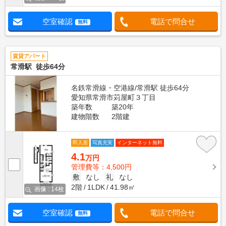
空室確認
電話で問合せ
無料
賃貸アパート
常滑駅 徒歩64分
名鉄常滑線・空港線/常滑駅 徒歩64分
愛知県常滑市苅屋町３丁目
築年数
築20年
建物階数
2階建
即入居
写真充実
インターネット無料
4.1
万円
管理費等：4,500円
敷
なし
礼
なし
2階
1LDK
41.98㎡
画像 : 14枚
空室確認
電話で問合せ
無料