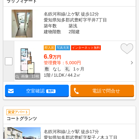
ラッフィナート
名鉄河和線/上ゲ駅 徒歩12分
愛知県知多郡武豊町字平井7丁目
築年数
築浅
建物階数
2階建
即入居
写真充実
インターネット無料
6.9
万円
管理費等：5,000円
敷
なし
礼
1ヶ月
1階
1LDK
44.2㎡
画像 : 13枚
空室確認
電話で問合せ
無料
賃貸アパート
コートグランツ
名鉄河和線/上ゲ駅 徒歩17分
愛知県知多郡武豊町字梨子ノ木３丁目