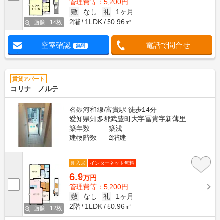
管理費等：5,200円
敷
なし
礼
1ヶ月
2階
1LDK
50.96㎡
画像 : 14枚
空室確認
電話で問合せ
無料
賃貸アパート
コリナ ノルテ
名鉄河和線/富貴駅 徒歩14分
愛知県知多郡武豊町大字冨貴字新薄里
築年数
築浅
建物階数
2階建
即入居
インターネット無料
6.9
万円
管理費等：5,200円
敷
なし
礼
1ヶ月
2階
1LDK
50.96㎡
画像 : 12枚