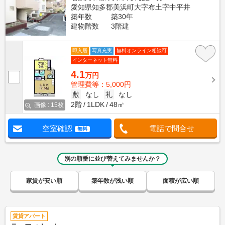
愛知県知多郡美浜町大字布土字中平井
築年数
築30年
建物階数
3階建
即入居
写真充実
無料オンライン相談可
インターネット無料
4.1
万円
管理費等：5,000円
敷
なし
礼
なし
2階
1LDK
48㎡
画像 : 15枚
空室確認
電話で問合せ
無料
別の順番に並び替えてみませんか？
家賃が安い順
築年数が浅い順
面積が広い順
賃貸アパート