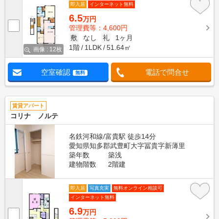
即入居
インターネット無料
6.5
万円
管理費等：4,600円
敷
なし
礼
1ヶ月
1階
1LDK
51.64㎡
画像 : 12枚
空室確認
電話で問合せ
無料
賃貸アパート
コリナ ノルテ
名鉄河和線/富貴駅 徒歩14分
愛知県知多郡武豊町大字冨貴字新薄里
築年数
築浅
建物階数
2階建
即入居
写真充実
無料オンライン相談可
インターネット無料
6.9
万円