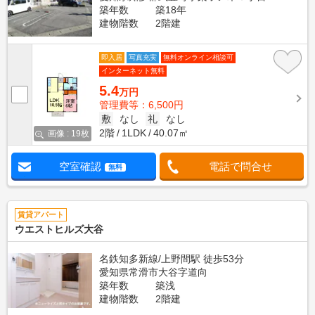
築年数
築18年
建物階数
2階建
即入居
写真充実
無料オンライン相談可
インターネット無料
5.4
万円
管理費等：6,500円
敷
なし
礼
なし
2階
1LDK
40.07㎡
画像 : 19枚
空室確認
電話で問合せ
無料
賃貸アパート
ウエストヒルズ大谷
名鉄知多新線/上野間駅 徒歩53分
愛知県常滑市大谷字道向
築年数
築浅
建物階数
2階建