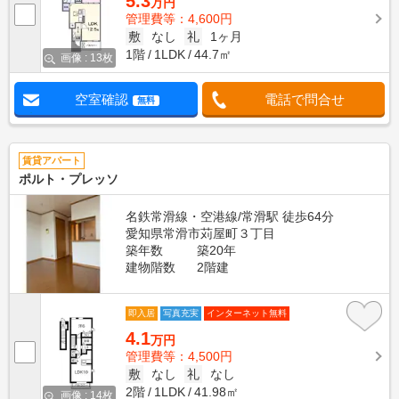
5.3
万円
管理費等：4,600円
敷
なし
礼
1ヶ月
1階
1LDK
44.7㎡
画像 : 13枚
空室確認
電話で問合せ
無料
賃貸アパート
ポルト・プレッソ
名鉄常滑線・空港線/常滑駅 徒歩64分
愛知県常滑市苅屋町３丁目
築年数
築20年
建物階数
2階建
即入居
写真充実
インターネット無料
4.1
万円
管理費等：4,500円
敷
なし
礼
なし
2階
1LDK
41.98㎡
画像 : 14枚