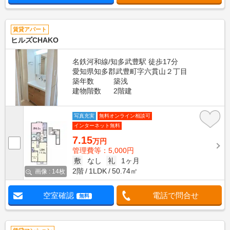
賃貸アパート
ヒルズCHAKO
名鉄河和線/知多武豊駅 徒歩17分
愛知県知多郡武豊町字六貫山２丁目
築年数
築浅
建物階数
2階建
写真充実
無料オンライン相談可
インターネット無料
7.15
万円
管理費等：5,000円
敷
なし
礼
1ヶ月
2階
1LDK
50.74㎡
画像 : 14枚
空室確認
電話で問合せ
無料