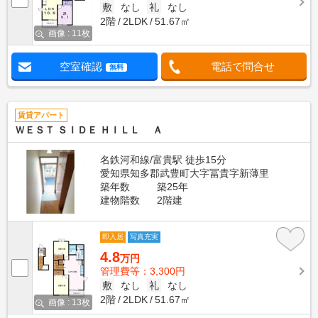
敷
なし
礼
なし
2階
2LDK
51.67㎡
画像 : 11枚
空室確認
電話で問合せ
無料
賃貸アパート
ＷＥＳＴ ＳＩＤＥ ＨＩＬＬ Ａ
名鉄河和線/富貴駅 徒歩15分
愛知県知多郡武豊町大字冨貴字新薄里
築年数
築25年
建物階数
2階建
即入居
写真充実
4.8
万円
管理費等：3,300円
敷
なし
礼
なし
2階
2LDK
51.67㎡
画像 : 13枚