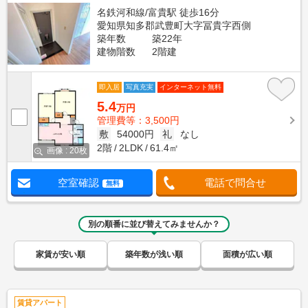
名鉄河和線/富貴駅 徒歩16分
愛知県知多郡武豊町大字冨貴字西側
築年数
築22年
建物階数
2階建
即入居
写真充実
インターネット無料
5.4
万円
管理費等：3,500円
敷
54000円
礼
なし
2階
2LDK
61.4㎡
画像 : 20枚
空室確認
電話で問合せ
無料
別の順番に並び替えてみませんか？
家賃が安い順
築年数が浅い順
面積が広い順
賃貸アパート