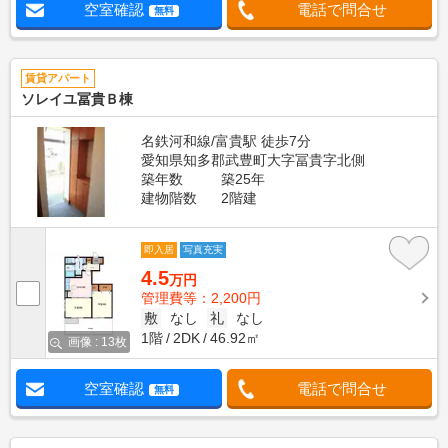
空室確認
電話で問合せ
無料
賃貸アパート
ソレイユ冨貴Ｂ棟
名鉄河和線/富貴駅 徒歩7分
愛知県知多郡武豊町大字冨貴字北側
築年数
築25年
建物階数
2階建
即入居
写真充実
4.5
万円
管理費等：2,200円
敷
なし
礼
なし
1階
2DK
46.92㎡
画像 : 13枚
空室確認
電話で問合せ
無料