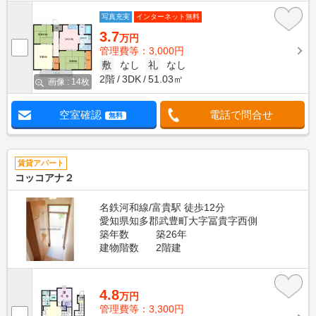
写真充実
インターネット無料
3.7
万円
管理費等：3,000円
敷
なし
礼
なし
2階
3DK
51.03㎡
画像 : 14枚
空室確認
電話で問合せ
無料
賃貸アパート
コッコアナ２
名鉄河和線/富貴駅 徒歩12分
愛知県知多郡武豊町大字冨貴字西側
築年数
築26年
建物階数
2階建
4.8
万円
管理費等：3,300円