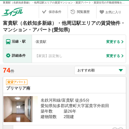
富貴駅（名鉄知多新線）・他周辺駅エリアの賃貸マンション・賃貸アパート・賃貸住宅の不動産情報を検索！不動産賃貸の物件探しは、お部屋探しのエイブル
保存条件
閲覧履歴
お気に入り
富貴駅（名鉄知多新線）・他周辺駅エリアの賃貸物件・
マンション・アパート(愛知県)
沿線・駅
-
富貴駅
変更する
詳細条件
【家賃】設定無し
変更する
74
件
賃貸アパート
プリマリア南
名鉄河和線/富貴駅 徒歩5分
愛知県知多郡武豊町大字冨貴字外前田
築年数
築26年
建物階数
2階建