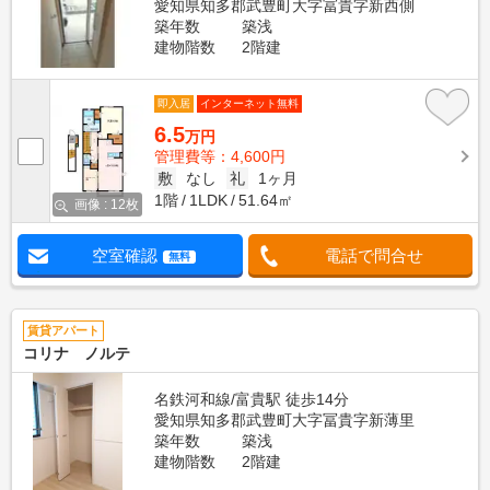
愛知県知多郡武豊町大字冨貴字新西側
築年数
築浅
建物階数
2階建
即入居
インターネット無料
6.5
万円
管理費等：4,600円
敷
なし
礼
1ヶ月
1階
1LDK
51.64㎡
画像 : 12枚
空室確認
電話で問合せ
無料
賃貸アパート
コリナ ノルテ
名鉄河和線/富貴駅 徒歩14分
愛知県知多郡武豊町大字冨貴字新薄里
築年数
築浅
建物階数
2階建