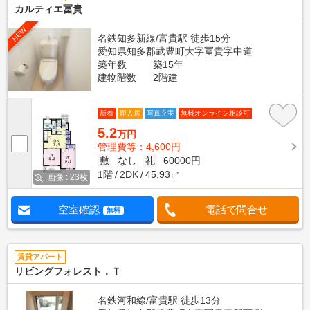
カルティエ冨貴
NEW
名鉄知多新線/富貴駅 徒歩15分
愛知県知多郡武豊町大字冨貴字中道
築年数
築15年
建物階数
2階建
新着
即入居
写真充実
無料オンライン相談可
5.2
万円
管理費等：4,600円
敷
なし
礼
60000円
1階
2DK
45.93㎡
画像 : 23枚
空室確認
電話で問合せ
無料
賃貸アパート
リビングフォレスト．Ｔ
名鉄河和線/富貴駅 徒歩13分