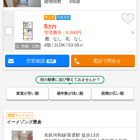
建物階数
4階建
即入居
写真充実
5
万円
管理費等：5,500円
敷
なし
礼
なし
4階
2LDK
53.05㎡
画像 : 13枚
空室確認
電話で問合せ
無料
別の順番に並び替えてみませんか？
家賃が安い順
築年数が浅い順
面積が広い順
賃貸マンション
イーメゾンズ豊倉
名鉄河和線/富貴駅 徒歩13分