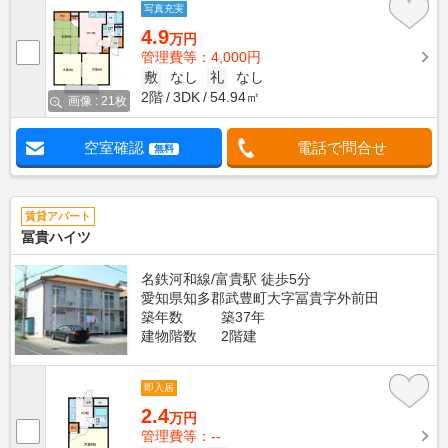
写真充実
4.9
万円
管理費等：4,000円
敷
なし
礼
なし
2階
3DK
54.94㎡
画像 : 21枚
空室確認
電話で問合せ
無料
賃貸アパート
冨貴ハイツ
名鉄河和線/富貴駅 徒歩5分
愛知県知多郡武豊町大字冨貴字外前田
築年数
築37年
建物階数
2階建
即入居
2.4
万円
管理費等：--