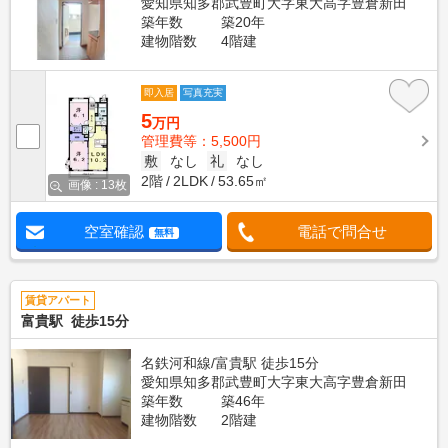
愛知県知多郡武豊町大字東大高字豊倉新田
築年数
築20年
建物階数
4階建
即入居
写真充実
5
万円
管理費等：5,500円
敷
なし
礼
なし
2階
2LDK
53.65㎡
画像 : 13枚
空室確認
電話で問合せ
無料
賃貸アパート
富貴駅 徒歩15分
名鉄河和線/富貴駅 徒歩15分
愛知県知多郡武豊町大字東大高字豊倉新田
築年数
築46年
建物階数
2階建