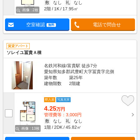
敷
なし
礼
なし
2階
1K
17.95㎡
画像 : 2枚
空室確認
電話で問合せ
無料
賃貸アパート
ソレイユ冨貴Ａ棟
名鉄河和線/富貴駅 徒歩7分
愛知県知多郡武豊町大字冨貴字北側
築年数
築25年
建物階数
2階建
即入居
写真充実
4.25
万円
管理費等：3,000円
敷
なし
礼
なし
1階
2DK
45.82㎡
画像 : 13枚