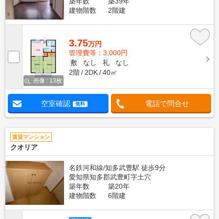
築年数
築39年
建物階数
2階建
3.75
万円
管理費等：3,000円
敷
なし
礼
なし
2階
2DK
40㎡
画像 : 13枚
空室確認
電話で問合せ
無料
賃貸マンション
クオリア
名鉄河和線/知多武豊駅 徒歩9分
愛知県知多郡武豊町字土穴
築年数
築20年
建物階数
6階建