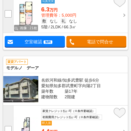
写真充実
6.3
万円
管理費等：5,000円
敷
なし
礼
なし
5階
2LDK
66.3㎡
画像 : 21枚
空室確認
電話で問合せ
無料
賃貸アパート
モデルノ デーア
名鉄河和線/知多武豊駅 徒歩6分
愛知県知多郡武豊町字向陽2丁目
築年数
築17年
建物階数
2階建
家賃クレジット払い可（※条件要確認）
初期費用クレジット払い可（※条件要確認）
即入居