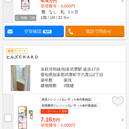
4.4
万円
管理費等：4,600円
敷
なし
礼
1ヶ月
1階
1R
32.9㎡
画像 : 2枚
空室確認
電話で問合せ
無料
賃貸アパート
ヒルズＣＨＡＫＯ
名鉄河和線/知多武豊駅 徒歩17分
愛知県知多郡武豊町字六貫山2丁目
築年数
築浅
建物階数
2階建
家賃クレジット払い可（※条件要確認）
初期費用クレジット払い可（※条件要確認）
インターネット無料
7.15
万円
管理費等：5,000円