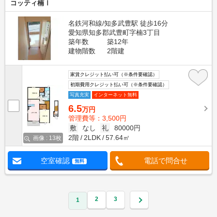
コッティ楠Ⅰ
名鉄河和線/知多武豊駅 徒歩16分
愛知県知多郡武豊町字楠3丁目
築年数
築12年
建物階数
2階建
家賃クレジット払い可（※条件要確認）
初期費用クレジット払い可（※条件要確認）
写真充実
インターネット無料
6.5
万円
管理費等：3,500円
敷
なし
礼
80000円
2階
2LDK
57.64㎡
画像 : 13枚
空室確認
電話で問合せ
無料
2
3
1