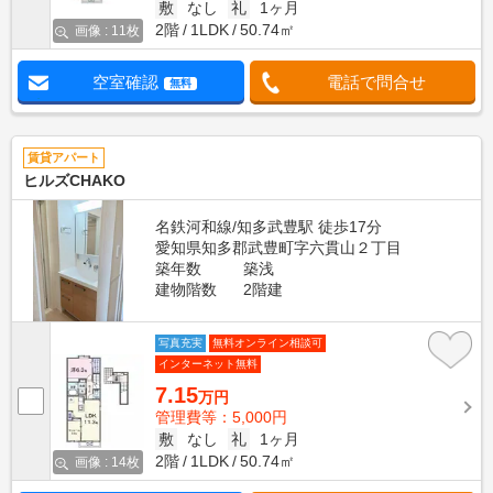
敷
なし
礼
1ヶ月
2階
1LDK
50.74㎡
画像 : 11枚
空室確認
電話で問合せ
無料
賃貸アパート
ヒルズCHAKO
名鉄河和線/知多武豊駅 徒歩17分
愛知県知多郡武豊町字六貫山２丁目
築年数
築浅
建物階数
2階建
写真充実
無料オンライン相談可
インターネット無料
7.15
万円
管理費等：5,000円
敷
なし
礼
1ヶ月
2階
1LDK
50.74㎡
画像 : 14枚