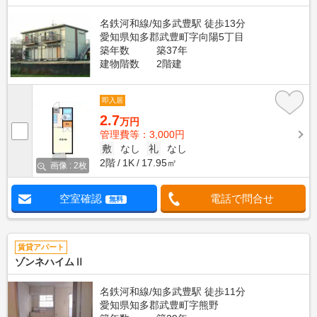
名鉄河和線/知多武豊駅 徒歩13分
愛知県知多郡武豊町字向陽5丁目
築年数
築37年
建物階数
2階建
即入居
2.7
万円
管理費等：3,000円
敷
なし
礼
なし
2階
1K
17.95㎡
画像 : 2枚
空室確認
電話で問合せ
無料
賃貸アパート
ゾンネハイムⅡ
名鉄河和線/知多武豊駅 徒歩11分
愛知県知多郡武豊町字熊野