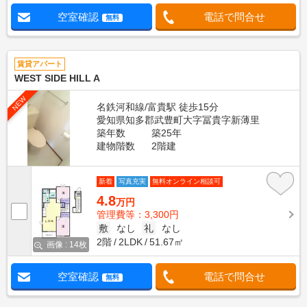
空室確認
電話で問合せ
無料
賃貸アパート
WEST SIDE HILL A
NEW
名鉄河和線/富貴駅 徒歩15分
愛知県知多郡武豊町大字冨貴字新薄里
築年数
築25年
建物階数
2階建
新着
写真充実
無料オンライン相談可
4.8
万円
管理費等：3,300円
敷
なし
礼
なし
2階
2LDK
51.67㎡
画像 : 14枚
空室確認
電話で問合せ
無料