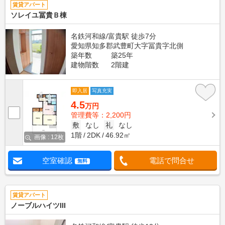
賃貸アパート
ソレイユ冨貴Ｂ棟
名鉄河和線/富貴駅 徒歩7分
愛知県知多郡武豊町大字冨貴字北側
築年数
築25年
建物階数
2階建
即入居
写真充実
4.5
万円
管理費等：2,200円
敷
なし
礼
なし
1階
2DK
46.92㎡
画像 : 12枚
空室確認
電話で問合せ
無料
賃貸アパート
ノーブルハイツIII