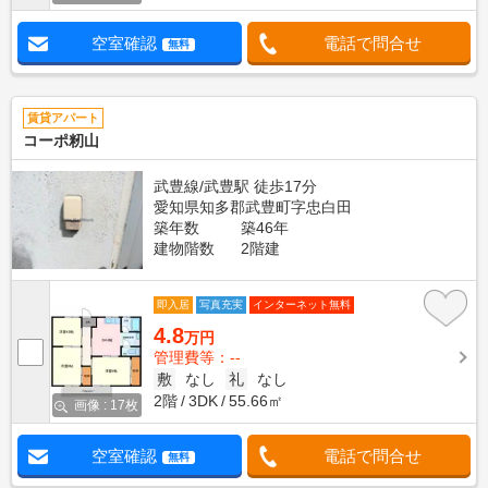
空室確認
電話で問合せ
無料
賃貸アパート
コーポ籾山
武豊線/武豊駅 徒歩17分
愛知県知多郡武豊町字忠白田
築年数
築46年
建物階数
2階建
即入居
写真充実
インターネット無料
4.8
万円
管理費等：--
敷
なし
礼
なし
2階
3DK
55.66㎡
画像 : 17枚
空室確認
電話で問合せ
無料