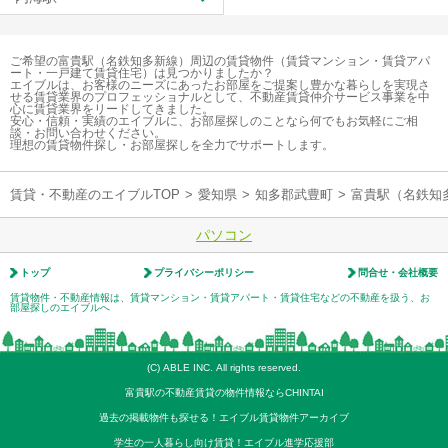
ご希望の富貴駅（名鉄知多新線）周辺の賃貸物件（賃貸マンション・賃貸アパ
ート・一戸建て賃貸住宅）は見つかりましたか？
エイブルは、お客様のニーズにあったお部屋をご提案し豊かな暮らしを実現さ
せる賃貸業界のプロフェッショナルとして、不動産賃貸仲介サービス事業を中
心に賃貸業界をリードしてきました。
安心・信頼・実績のエイブルに、お部屋探しのことなら何でもお気軽にご相
談・お問い合わせください。
理想の賃貸物件探し・お部屋探しを全力でサポートします。
賃貸・不動産のエイブルTOP
>
愛知県
>
知多郡武豊町
>
富貴駅（名鉄知
パソコン
トップ
プライバシーポリシー
問合せ・会社概要
賃貸物件・不動産情報は、賃貸マンション・賃貸アパート・賃貸住宅などの不動産を扱う、お
部屋探しのエイブルへ
(C) ABLE INC. All rights reserved.
富貴駅の不動産賃貸の物件情報ならCHINTAI
過去の掲載物件も探せる！エイブル賃貸物件アーカイブ
学生の一人暮らし向け賃貸！エイブル進学応援部