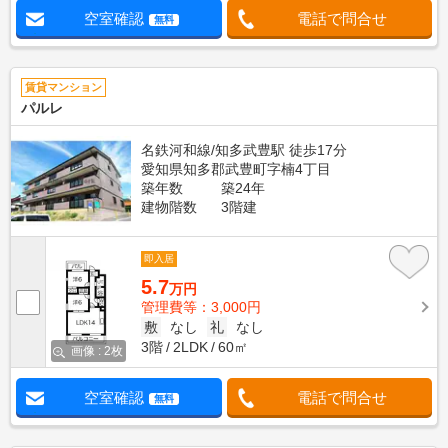
空室確認
電話で問合せ
無料
賃貸マンション
パルレ
名鉄河和線/知多武豊駅 徒歩17分
愛知県知多郡武豊町字楠4丁目
築年数
築24年
建物階数
3階建
即入居
5.7
万円
管理費等：3,000円
敷
なし
礼
なし
3階
2LDK
60㎡
画像 : 2枚
空室確認
電話で問合せ
無料