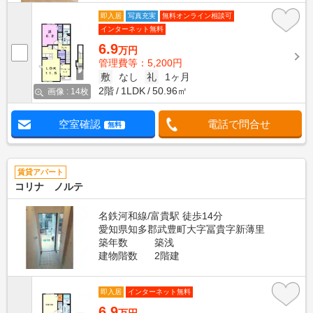
即入居
写真充実
無料オンライン相談可
インターネット無料
6.9
万円
管理費等：5,200円
敷
なし
礼
1ヶ月
2階
1LDK
50.96㎡
画像 : 14枚
空室確認
電話で問合せ
無料
賃貸アパート
コリナ ノルテ
名鉄河和線/富貴駅 徒歩14分
愛知県知多郡武豊町大字冨貴字新薄里
築年数
築浅
建物階数
2階建
即入居
インターネット無料
6.9