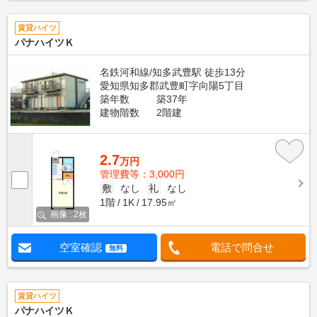
賃貸ハイツ
パナハイツＫ
名鉄河和線/知多武豊駅 徒歩13分
愛知県知多郡武豊町字向陽5丁目
築年数
築37年
建物階数
2階建
2.7
万円
管理費等：3,000円
敷
なし
礼
なし
1階
1K
17.95㎡
画像 : 2枚
空室確認
電話で問合せ
無料
賃貸ハイツ
パナハイツＫ