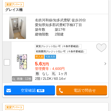
賃貸アパート
グレイス楠
名鉄河和線/知多武豊駅 徒歩20分
愛知県知多郡武豊町字楠3丁目
築年数
築17年
建物階数
2階建
家賃クレジット払い可（※条件要確認）
初期費用クレジット払い可（※条件要確認）
即入居
写真充実
5.6
万円
管理費等：4,600円
敷
なし
礼
1ヶ月
2階
2LDK
60.14㎡
画像 : 12枚
空室確認
電話で問合せ
無料
賃貸アパート