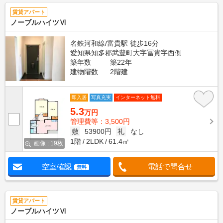
賃貸アパート
ノーブルハイツⅥ
名鉄河和線/富貴駅 徒歩16分
愛知県知多郡武豊町大字冨貴字西側
築年数
築22年
建物階数
2階建
即入居
写真充実
インターネット無料
5.3
万円
管理費等：3,500円
敷
53900円
礼
なし
1階
2LDK
61.4㎡
画像 : 19枚
空室確認
電話で問合せ
無料
賃貸アパート
ノーブルハイツⅥ