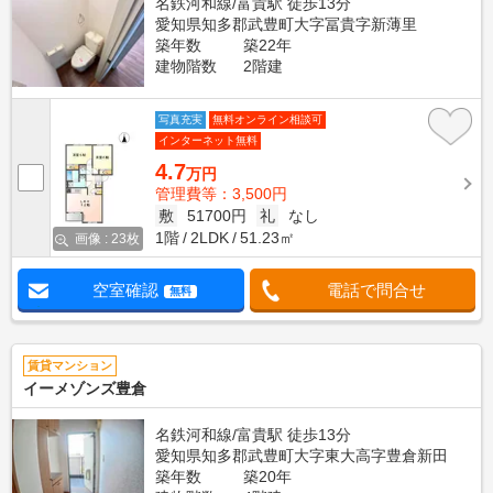
名鉄河和線/富貴駅 徒歩13分
愛知県知多郡武豊町大字冨貴字新薄里
築年数
築22年
建物階数
2階建
写真充実
無料オンライン相談可
インターネット無料
4.7
万円
管理費等：3,500円
敷
51700円
礼
なし
1階
2LDK
51.23㎡
画像 : 23枚
空室確認
電話で問合せ
無料
賃貸マンション
イーメゾンズ豊倉
名鉄河和線/富貴駅 徒歩13分
愛知県知多郡武豊町大字東大高字豊倉新田
築年数
築20年