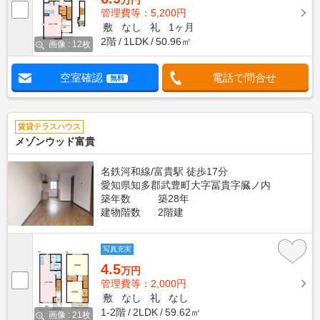
万円
管理費等：5,200円
敷
なし
礼
1ヶ月
2階
1LDK
50.96㎡
画像 : 12枚
空室確認
電話で問合せ
無料
賃貸テラスハウス
メゾンウッド富貴
名鉄河和線/富貴駅 徒歩17分
愛知県知多郡武豊町大字冨貴字臓ノ内
築年数
築28年
建物階数
2階建
写真充実
4.5
万円
管理費等：2,000円
敷
なし
礼
なし
1-2階
2LDK
59.62㎡
画像 : 21枚