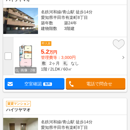
名鉄河和線/青山駅 徒歩14分
愛知県半田市有楽町8丁目
築年数
築24年
建物階数
3階建
即入居
5.2
万円
管理費等：3,000円
敷
2ヶ月
礼
なし
1階
2LDK
60㎡
画像 : 2枚
空室確認
電話で問合せ
無料
賃貸マンション
ハイツヤマオ
名鉄河和線/青山駅 徒歩14分
愛知県半田市有楽町8丁目