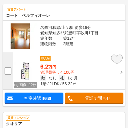
賃貸アパート
コート ベルフィオーレ
名鉄河和線/上ゲ駅 徒歩16分
愛知県知多郡武豊町字砂川1丁目
築年数
築12年
建物階数
2階建
即入居
6.2
万円
管理費等：4,100円
敷
なし
礼
1ヶ月
1階
2LDK
53.22㎡
画像 : 12枚
空室確認
電話で問合せ
無料
賃貸マンション
クオリア