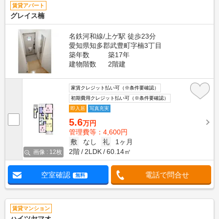
賃貸アパート
グレイス楠
名鉄河和線/上ゲ駅 徒歩23分
愛知県知多郡武豊町字楠3丁目
築年数
築17年
建物階数
2階建
家賃クレジット払い可（※条件要確認）
初期費用クレジット払い可（※条件要確認）
即入居
写真充実
5.6
万円
管理費等：4,600円
敷
なし
礼
1ヶ月
2階
2LDK
60.14㎡
画像 : 12枚
空室確認
電話で問合せ
無料
賃貸マンション
ハイツヤマオ