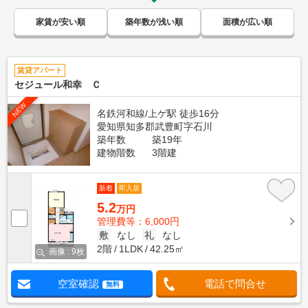
家賃が安い順
築年数が浅い順
面積が広い順
賃貸アパート
セジュール和幸 Ｃ
NEW
名鉄河和線/上ゲ駅 徒歩16分
愛知県知多郡武豊町字石川
築年数
築19年
建物階数
3階建
新着
即入居
5.2
万円
管理費等：6,000円
敷
なし
礼
なし
2階
1LDK
42.25㎡
画像 : 9枚
空室確認
電話で問合せ
無料