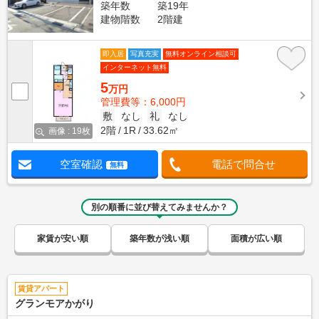
築年数
築19年
建物階数
2階建
即入居
写真充実
無料オンライン相談可
インターネット無料
5
万円
管理費等：6,000円
敷
なし
礼
なし
2階
1R
33.62㎡
画像 : 19枚
空室確認
電話で問合せ
無料
別の順番に並び替えてみませんか？
家賃が安い順
築年数が浅い順
面積が広い順
賃貸アパート
グランモアかがり