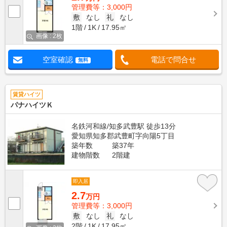
管理費等：3,000円
敷
なし
礼
なし
1階
1K
17.95㎡
画像 : 2枚
空室確認
電話で問合せ
無料
賃貸ハイツ
パナハイツＫ
名鉄河和線/知多武豊駅 徒歩13分
愛知県知多郡武豊町字向陽5丁目
築年数
築37年
建物階数
2階建
即入居
2.7
万円
管理費等：3,000円
敷
なし
礼
なし
2階
1K
17.95㎡