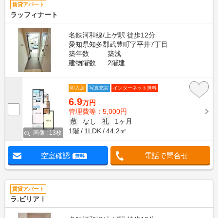
賃貸アパート
ラッフィナート
名鉄河和線/上ゲ駅 徒歩12分
愛知県知多郡武豊町字平井7丁目
築年数
築浅
建物階数
2階建
即入居
写真充実
インターネット無料
6.9
万円
管理費等：5,000円
敷
なし
礼
1ヶ月
1階
1LDK
44.2㎡
画像 : 13枚
空室確認
電話で問合せ
無料
賃貸アパート
ラ.ビリアⅠ