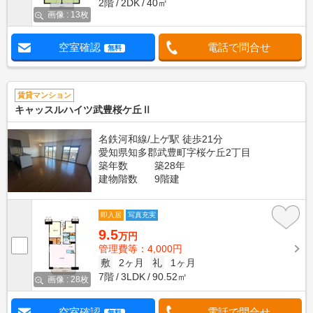
2階
2DK
40㎡
画像 : 13枚
空室確認
電話で問合せ
無料
賃貸マンション
キャッスルハイツ武豊桜ケ丘Ⅱ
名鉄河和線/上ゲ駅 徒歩21分
愛知県知多郡武豊町字桜ケ丘2丁目
築年数
築28年
建物階数
9階建
即入居
写真充実
9.5
万円
管理費等：4,000円
敷
2ヶ月
礼
1ヶ月
7階
3LDK
90.52㎡
画像 : 28枚
空室確認
電話で問合せ
無料