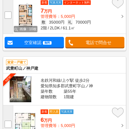
新着
写真充実
インターネット無料
7
万円
管理費等：5,000円
敷
35000円
礼
70000円
2階
2LDK
61.1㎡
画像 : 10枚
空室確認
電話で問合せ
無料
賃貸一戸建て
武豊町山ノ神戸建
NEW
名鉄河和線/上ゲ駅 徒歩2分
愛知県知多郡武豊町字山ノ神
築年数
築55年
建物階数
1階建
新着
即入居
写真充実
6
万円
管理費等：5,000円