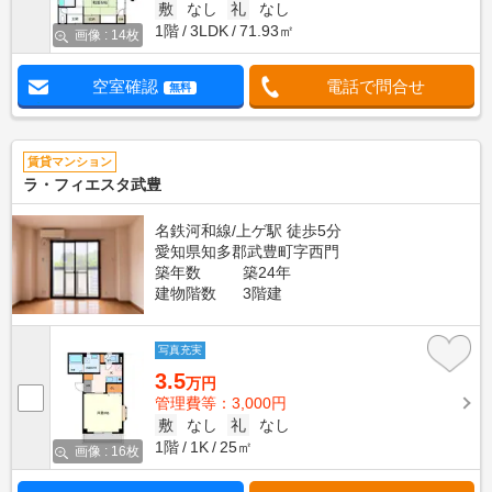
敷
なし
礼
なし
1階
3LDK
71.93㎡
画像 : 14枚
空室確認
電話で問合せ
無料
賃貸マンション
ラ・フィエスタ武豊
名鉄河和線/上ゲ駅 徒歩5分
愛知県知多郡武豊町字西門
築年数
築24年
建物階数
3階建
写真充実
3.5
万円
管理費等：3,000円
敷
なし
礼
なし
1階
1K
25㎡
画像 : 16枚