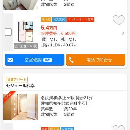
建物階数
2階建
即入居
写真充実
インターネット無料
5.4
万円
管理費等：6,500円
敷
なし
礼
なし
1階
1LDK
40.07㎡
画像 : 18枚
空室確認
電話で問合せ
無料
賃貸アパート
セジュール和幸
NEW
名鉄河和線/上ゲ駅 徒歩21分
愛知県知多郡武豊町字石川
築年数
築20年
建物階数
3階建
新着
即入居
写真充実