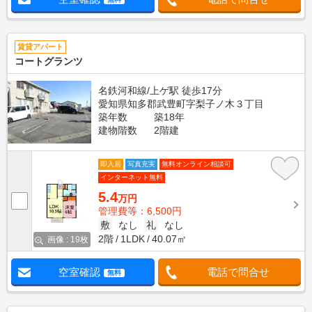
賃貸アパート
コートグランツ
名鉄河和線/上ゲ駅 徒歩17分
愛知県知多郡武豊町字梨子ノ木３丁目
築年数
築18年
建物階数
2階建
即入居
写真充実
無料オンライン相談可
インターネット無料
5.4
万円
管理費等：6,500円
敷
なし
礼
なし
2階
1LDK
40.07㎡
画像 : 19枚
空室確認
電話で問合せ
無料