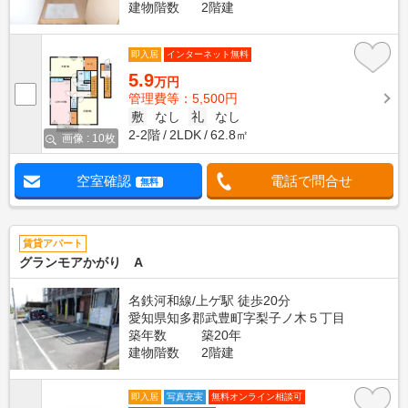
建物階数
2階建
即入居
インターネット無料
5.9
万円
管理費等：5,500円
敷
なし
礼
なし
2-2階
2LDK
62.8㎡
画像 : 10枚
空室確認
電話で問合せ
無料
賃貸アパート
グランモアかがり A
名鉄河和線/上ゲ駅 徒歩20分
愛知県知多郡武豊町字梨子ノ木５丁目
築年数
築20年
建物階数
2階建
即入居
写真充実
無料オンライン相談可