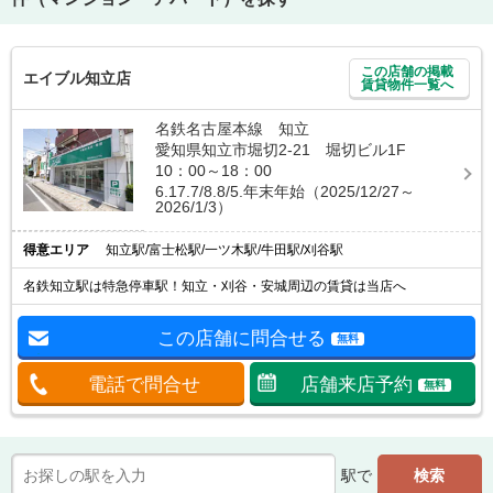
この店舗の掲載
エイブル知立店
賃貸物件一覧へ
名鉄名古屋本線 知立
愛知県知立市堀切2-21 堀切ビル1F
10：00～18：00
6.17.7/8.8/5.年末年始（2025/12/27～
2026/1/3）
得意エリア
知立駅/富士松駅/一ツ木駅/牛田駅/刈谷駅
名鉄知立駅は特急停車駅！知立・刈谷・安城周辺の賃貸は当店へ
この店舗に問合せる
無料
電話で問合せ
店舗来店予約
無料
駅で