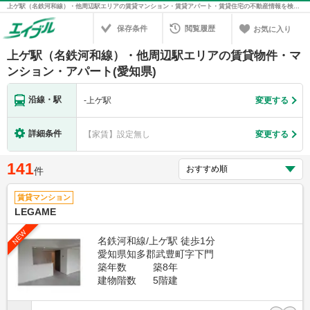
上ゲ駅（名鉄河和線）・他周辺駅エリアの賃貸マンション・賃貸アパート・賃貸住宅の不動産情報を検索！不動産賃貸の物件探しは、お部屋探しのエイブル
保存条件
閲覧履歴
お気に入り
上ゲ駅（名鉄河和線）・他周辺駅エリアの賃貸物件・マ
ンション・アパート(愛知県)
沿線・駅
-
上ゲ駅
変更する
詳細条件
【家賃】設定無し
変更する
141
件
賃貸マンション
LEGAME
NEW
名鉄河和線/上ゲ駅 徒歩1分
愛知県知多郡武豊町字下門
築年数
築8年
建物階数
5階建