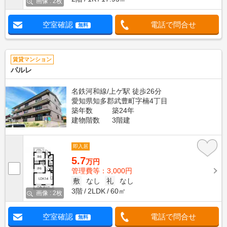
画像 : 2枚
空室確認
電話で問合せ
無料
賃貸マンション
パルレ
名鉄河和線/上ゲ駅 徒歩26分
愛知県知多郡武豊町字楠4丁目
築年数
築24年
建物階数
3階建
即入居
5.7
万円
管理費等：3,000円
敷
なし
礼
なし
3階
2LDK
60㎡
画像 : 2枚
空室確認
電話で問合せ
無料