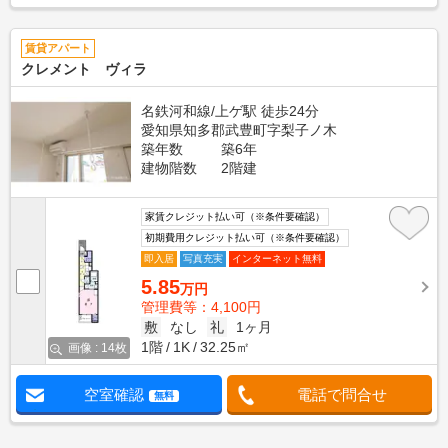
賃貸アパート
クレメント ヴィラ
名鉄河和線/上ゲ駅 徒歩24分
愛知県知多郡武豊町字梨子ノ木
築年数
築6年
建物階数
2階建
家賃クレジット払い可（※条件要確認）
初期費用クレジット払い可（※条件要確認）
即入居
写真充実
インターネット無料
5.85
万円
管理費等：4,100円
敷
なし
礼
1ヶ月
1階
1K
32.25㎡
画像 : 14枚
空室確認
電話で問合せ
無料