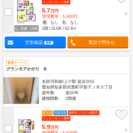
インターネット無料
5.7
万円
管理費等：5,500円
敷
なし
礼
なし
1階
2LDK
52.8㎡
画像 : 19枚
空室確認
電話で問合せ
無料
賃貸アパート
グランモアかがり B
名鉄河和線/上ゲ駅 徒歩20分
愛知県知多郡武豊町字梨子ノ木５丁目
築年数
築20年
建物階数
2階建
即入居
写真充実
無料オンライン相談可
インターネット無料
5.9
万円
管理費等：5,500円