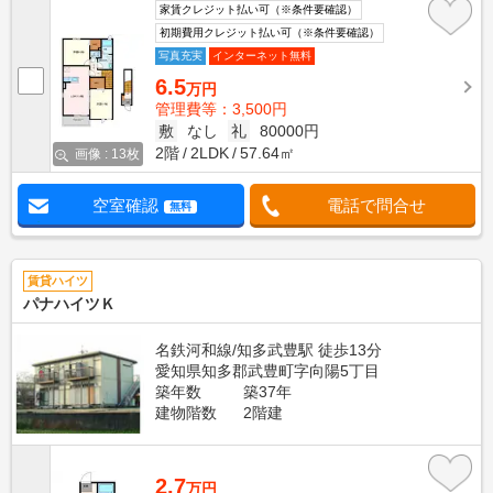
家賃クレジット払い可（※条件要確認）
初期費用クレジット払い可（※条件要確認）
写真充実
インターネット無料
6.5
万円
管理費等：3,500円
敷
なし
礼
80000円
2階
2LDK
57.64㎡
画像 : 13枚
空室確認
電話で問合せ
無料
賃貸ハイツ
パナハイツＫ
名鉄河和線/知多武豊駅 徒歩13分
愛知県知多郡武豊町字向陽5丁目
築年数
築37年
建物階数
2階建
2.7
万円