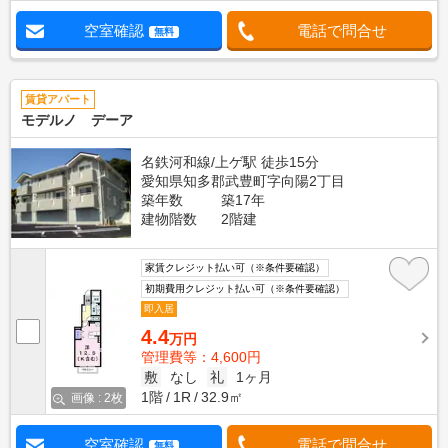
空室確認
電話で問合せ
無料
賃貸アパート
モデルノ デーア
名鉄河和線/上ゲ駅 徒歩15分
愛知県知多郡武豊町字向陽2丁目
築年数
築17年
建物階数
2階建
家賃クレジット払い可（※条件要確認）
初期費用クレジット払い可（※条件要確認）
即入居
4.4
万円
管理費等：4,600円
敷
なし
礼
1ヶ月
1階
1R
32.9㎡
画像 : 2枚
空室確認
電話で問合せ
無料