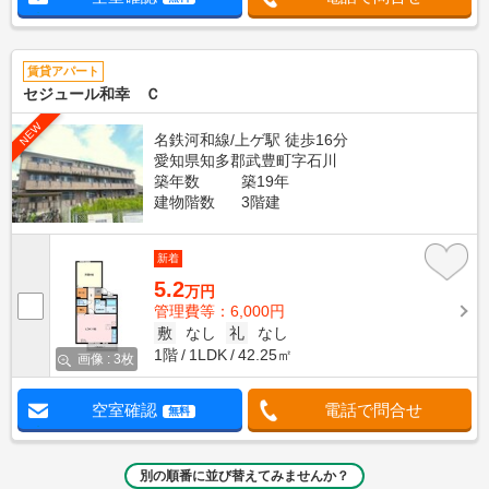
賃貸アパート
セジュール和幸 Ｃ
NEW
名鉄河和線/上ゲ駅 徒歩16分
愛知県知多郡武豊町字石川
築年数
築19年
建物階数
3階建
新着
5.2
万円
管理費等：6,000円
敷
なし
礼
なし
1階
1LDK
42.25㎡
画像 : 3枚
空室確認
電話で問合せ
無料
別の順番に並び替えてみませんか？