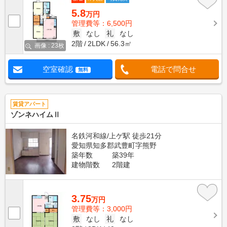
5.8
万円
管理費等：6,500円
敷
なし
礼
なし
2階
2LDK
56.3㎡
画像 : 23枚
空室確認
電話で問合せ
無料
賃貸アパート
ゾンネハイムⅡ
名鉄河和線/上ゲ駅 徒歩21分
愛知県知多郡武豊町字熊野
築年数
築39年
建物階数
2階建
3.75
万円
管理費等：3,000円
敷
なし
礼
なし