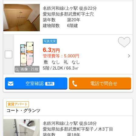
名鉄河和線/上ゲ駅 徒歩22分
愛知県知多郡武豊町字土穴
築年数
築20年
建物階数
6階建
写真充実
6.3
万円
管理費等：5,000円
敷
なし
礼
なし
5階
2LDK
66.3㎡
画像 : 21枚
空室確認
電話で問合せ
無料
賃貸アパート
コート・グランツ
名鉄河和線/上ゲ駅 徒歩18分
愛知県知多郡武豊町字梨子ノ木3丁目
築年数
築18年