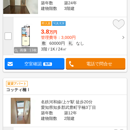
築年数
築24年
建物階数
3階建
即入居
写真充実
3.8
万円
管理費等：3,000円
敷
60000円
礼
なし
3階
1K
24㎡
画像 : 13枚
空室確認
電話で問合せ
無料
賃貸アパート
コッティ楠Ⅰ
名鉄河和線/上ゲ駅 徒歩20分
愛知県知多郡武豊町字楠3丁目
築年数
築12年
建物階数
2階建