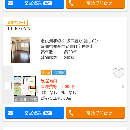
空室確認
電話で問合せ
無料
賃貸アパート
ＪＵＮハウス
名鉄河和線/知多武豊駅 徒歩6分
愛知県知多郡武豊町字長尾山
築年数
築33年
建物階数
2階建
即入居
写真充実
5.2
万円
管理費等：3,000円
敷
なし
礼
なし
2階
3LDK
60㎡
画像 : 19枚
空室確認
電話で問合せ
無料