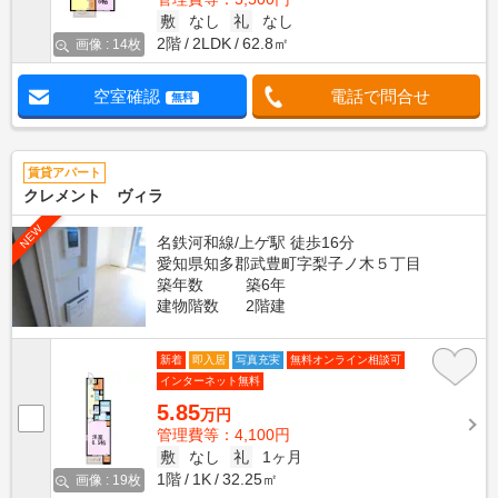
敷
なし
礼
なし
2階
2LDK
62.8㎡
画像 : 14枚
空室確認
電話で問合せ
無料
賃貸アパート
クレメント ヴィラ
NEW
名鉄河和線/上ゲ駅 徒歩16分
愛知県知多郡武豊町字梨子ノ木５丁目
築年数
築6年
建物階数
2階建
新着
即入居
写真充実
無料オンライン相談可
インターネット無料
5.85
万円
管理費等：4,100円
敷
なし
礼
1ヶ月
1階
1K
32.25㎡
画像 : 19枚