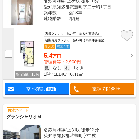
名鉄河和線/上ゲ駅 徒歩10分
愛知県知多郡武豊町字二ケ崎1丁目
築年数
築13年
建物階数
2階建
家賃クレジット払い可（※条件要確認）
初期費用クレジット払い可（※条件要確認）
即入居
写真充実
5.4
万円
管理費等：2,900円
敷
なし
礼
1ヶ月
1階
1LDK
46.41㎡
画像 : 13枚
空室確認
電話で問合せ
無料
賃貸アパート
グランシャリオＭ
名鉄河和線/上ゲ駅 徒歩12分
愛知県知多郡武豊町字中狭