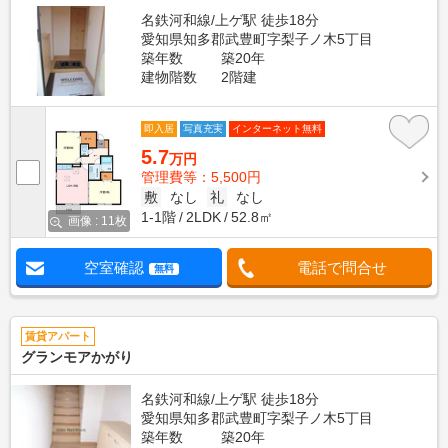
名鉄河和線/上ゲ駅 徒歩18分
愛知県知多郡武豊町字梨子ノ木5丁目
築年数
築20年
建物階数
2階建
即入居
写真充実
インターネット無料
5.7
万円
管理費等：5,500円
敷
なし
礼
なし
1-1階
2LDK
52.8㎡
画像 : 11枚
空室確認
電話で問合せ
無料
賃貸アパート
グランモアかがり
名鉄河和線/上ゲ駅 徒歩18分
愛知県知多郡武豊町字梨子ノ木5丁目
築年数
築20年