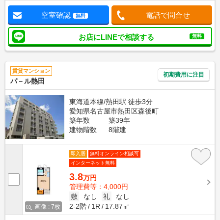
空室確認
電話で問合せ
無料
お店にLINEで相談する
無料
賃貸マンション
初期費用に注目
パ－ル熱田
東海道本線/熱田駅 徒歩3分
愛知県名古屋市熱田区森後町
築年数
築39年
建物階数
8階建
即入居
無料オンライン相談可
インターネット無料
3.8
万円
管理費等：4,000円
敷
なし
礼
なし
2-2階
1R
17.87㎡
画像 : 7枚