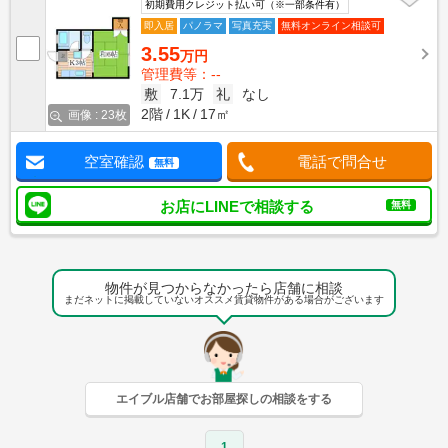
初期費用クレジット払い可（※一部条件有）
即入居
パノラマ
写真充実
無料オンライン相談可
3.55
万円
管理費等：--
敷
7.1万
礼
なし
2階
1K
17㎡
画像 : 23枚
空室確認
電話で問合せ
無料
お店にLINEで相談する
無料
物件が見つからなかったら店舗に相談
まだネットに掲載していないオススメ賃貸物件がある場合がございます
エイブル店舗でお部屋探しの相談をする
1