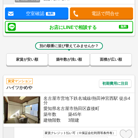
空室確認
電話で問合せ
無料
お店にLINEで相談する
無料
別の順番に並び替えてみませんか？
家賃が安い順
築年数が浅い順
面積が広い順
賃貸マンション
初期費用に注目
ハイツかめや
名古屋市営地下鉄名城線/熱田神宮西駅 徒歩4
分
愛知県名古屋市熱田区森後町
築年数
築45年
建物階数
3階建
家賃クレジット払い可（※保証会社利用等条件有）