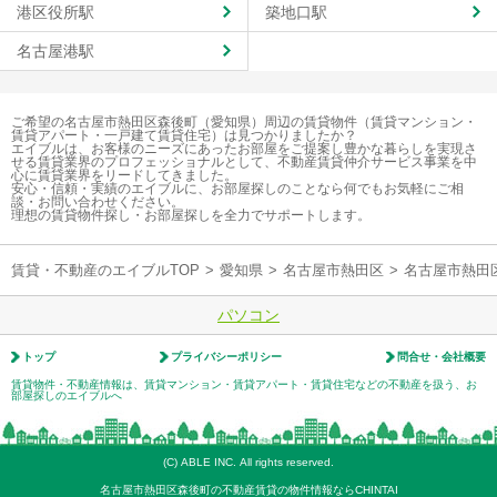
港区役所駅
築地口駅
名古屋港駅
ご希望の名古屋市熱田区森後町（愛知県）周辺の賃貸物件（賃貸マンション・
賃貸アパート・一戸建て賃貸住宅）は見つかりましたか？
エイブルは、お客様のニーズにあったお部屋をご提案し豊かな暮らしを実現さ
せる賃貸業界のプロフェッショナルとして、不動産賃貸仲介サービス事業を中
心に賃貸業界をリードしてきました。
安心・信頼・実績のエイブルに、お部屋探しのことなら何でもお気軽にご相
談・お問い合わせください。
理想の賃貸物件探し・お部屋探しを全力でサポートします。
賃貸・不動産のエイブルTOP
>
愛知県
>
名古屋市熱田区
>
名古屋市熱田
パソコン
トップ
プライバシーポリシー
問合せ・会社概要
賃貸物件・不動産情報は、賃貸マンション・賃貸アパート・賃貸住宅などの不動産を扱う、お
部屋探しのエイブルへ
(C) ABLE INC. All rights reserved.
名古屋市熱田区森後町の不動産賃貸の物件情報ならCHINTAI