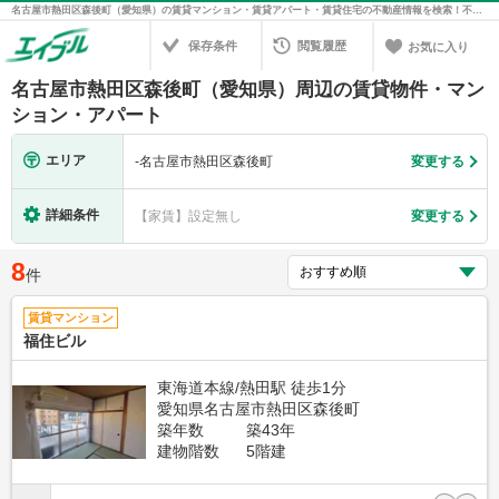
名古屋市熱田区森後町（愛知県）の賃貸マンション・賃貸アパート・賃貸住宅の不動産情報を検索！不動産賃貸の物件探しは、お部屋探しのエイブル
保存条件
閲覧履歴
お気に入り
名古屋市熱田区森後町（愛知県）周辺の賃貸物件・マン
ション・アパート
エリア
-
名古屋市熱田区森後町
変更する
詳細条件
【家賃】設定無し
変更する
8
件
賃貸マンション
福住ビル
東海道本線/熱田駅 徒歩1分
愛知県名古屋市熱田区森後町
築年数
築43年
建物階数
5階建