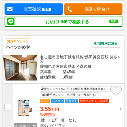
空室確認
電話で問合せ
無料
お店にLINEで相談する
無料
賃貸マンション
初期費用に注目
ハイツかめや
名古屋市営地下鉄名城線/熱田神宮西駅 徒歩4
分
愛知県名古屋市熱田区森後町
築年数
築45年
建物階数
3階建
家賃クレジット払い可（※保証会社利用等条件有）
初期費用クレジット払い可（※一部条件有）
即入居
パノラマ
写真充実
無料オンライン相談可
3.55
万円
管理費等：--
敷
7.1万
礼
なし
2階
1K
17㎡
画像 : 23枚