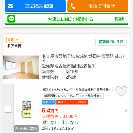
空室確認
電話で問合せ
無料
お店にLINEで相談する
無料
賃貸ハイツ
初期費用に注目
ボアA棟
名古屋市営地下鉄名城線/熱田神宮西駅 徒歩4
分
愛知県名古屋市熱田区森後町
築年数
築19年
建物階数
2階建
家賃クレジット払い可（※保証会社利用等条件有）
初期費用クレジット払い可（※一部条件有）
写真充実
無料オンライン相談可
5.4
万円
管理費等：3,000円
敷
なし
礼
なし
2階
1K
27.16㎡
画像 : 23枚