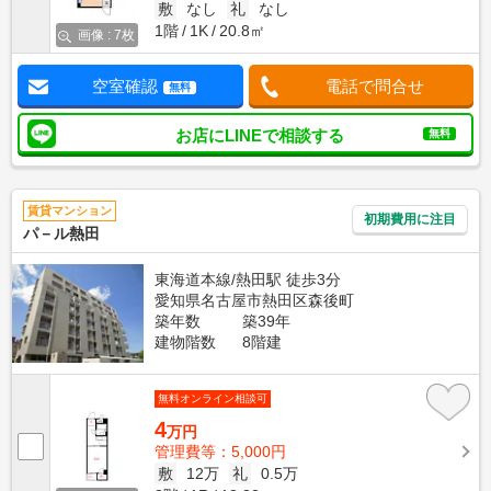
敷
なし
礼
なし
1階
1K
20.8㎡
画像 : 7枚
空室確認
電話で問合せ
無料
お店にLINEで相談する
無料
賃貸マンション
初期費用に注目
パ－ル熱田
東海道本線/熱田駅 徒歩3分
愛知県名古屋市熱田区森後町
築年数
築39年
建物階数
8階建
無料オンライン相談可
4
万円
管理費等：5,000円
敷
12万
礼
0.5万