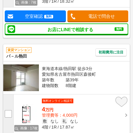
3階
1R
18.32㎡
画像 : 7枚
空室確認
電話で問合せ
無料
お店にLINEで相談する
無料
賃貸マンション
初期費用に注目
パ－ル熱田
東海道本線/熱田駅 徒歩3分
愛知県名古屋市熱田区森後町
築年数
築39年
建物階数
8階建
無料オンライン相談可
4
万円
管理費等：4,000円
敷
なし
礼
なし
4階
1R
17.87㎡
画像 : 17枚