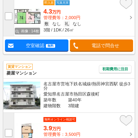
即入居
写真充実
4.3
万円
管理費等：2,000円
敷
なし
礼
なし
3階
1DK
26㎡
画像 : 14枚
空室確認
電話で問合せ
無料
賃貸マンション
初期費用に注目
菱屋マンション
名古屋市営地下鉄名城線/熱田神宮西駅 徒歩3
分
愛知県名古屋市熱田区森後町
築年数
築40年
建物階数
3階建
無料オンライン相談可
3.9
万円
管理費等：3,500円