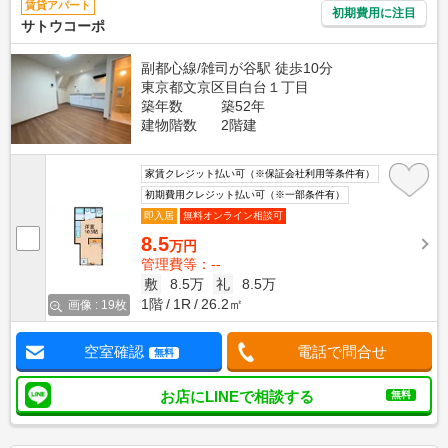
賃貸アパート
初期費用に注目
サトウコーポ
副都心線/雑司が谷駅 徒歩10分
東京都文京区目白台１丁目
築年数
築52年
建物階数
2階建
家賃クレジット払い可（※保証会社利用等条件有）
初期費用クレジット払い可（※一部条件有）
即入居
無料オンライン相談可
8.5
万円
管理費等：--
敷
8.5万
礼
8.5万
1階
1R
26.2㎡
画像 : 19枚
空室確認
電話で問合せ
無料
お店にLINEで相談する
無料