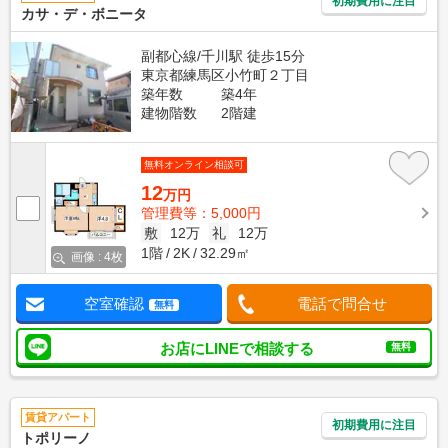
初期費用に注目
カサ・デ・ボニータ
副都心線/千川駅 徒歩15分
東京都練馬区小竹町２丁目
築年数
築4年
建物階数
2階建
無料オンライン相談可
12
万円
管理費等：5,000円
敷
12万
礼
12万
1階
2K
32.29㎡
画像 : 4枚
空室確認
電話で問合せ
無料
お店にLINEで相談する
無料
賃貸アパート
初期費用に注目
トポリーノ