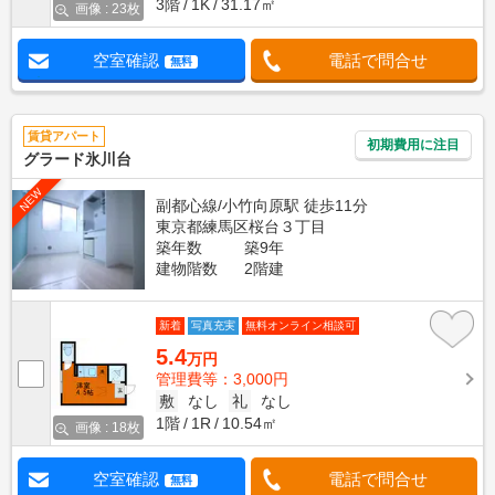
3階
1K
31.17㎡
画像 : 23枚
空室確認
電話で問合せ
無料
賃貸アパート
初期費用に注目
グラード氷川台
NEW
副都心線/小竹向原駅 徒歩11分
東京都練馬区桜台３丁目
築年数
築9年
建物階数
2階建
新着
写真充実
無料オンライン相談可
5.4
万円
管理費等：3,000円
敷
なし
礼
なし
1階
1R
10.54㎡
画像 : 18枚
空室確認
電話で問合せ
無料