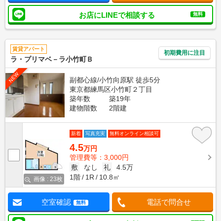
お店にLINEで相談する
無料
賃貸アパート
初期費用に注目
ラ・プリマベ－ラ小竹町Ｂ
NEW
副都心線/小竹向原駅 徒歩5分
東京都練馬区小竹町２丁目
築年数
築19年
建物階数
2階建
新着
写真充実
無料オンライン相談可
4.5
万円
管理費等：3,000円
敷
なし
礼
4.5万
1階
1R
10.8㎡
画像 : 23枚
空室確認
電話で問合せ
無料