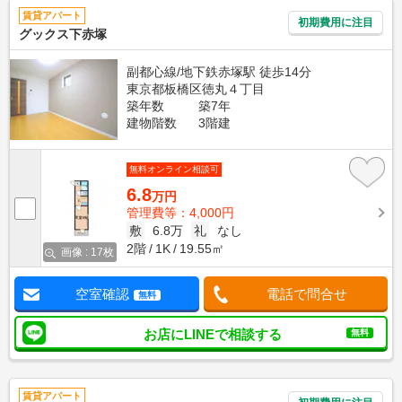
賃貸アパート
初期費用に注目
グックス下赤塚
副都心線/地下鉄赤塚駅 徒歩14分
東京都板橋区徳丸４丁目
築年数
築7年
建物階数
3階建
無料オンライン相談可
6.8
万円
管理費等：4,000円
敷
6.8万
礼
なし
2階
1K
19.55㎡
画像 : 17枚
空室確認
電話で問合せ
無料
お店にLINEで相談する
無料
賃貸アパート