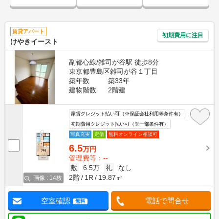
賃貸アパート
初期費用に注目
けやきイースト
副都心線/雑司が谷駅 徒歩8分
東京都豊島区雑司が谷１丁目
築年数
築33年
建物階数
2階建
家賃クレジット払い可（※保証会社利用等条件有）
初期費用クレジット払い可（※一部条件有）
写真充実
定借
無料オンライン相談可
6.5
万円
管理費等：--
敷
6.5万
礼
なし
2階
1R
19.87㎡
画像 : 14枚
空室確認
電話で問合せ
無料