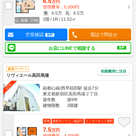
6.5
万円
管理費等：5,000円
敷
6.5万
礼
6.5万
1階
1R
11.52㎡
画像 : 23枚
空室確認
電話で問合せ
無料
お店にLINEで相談する
無料
賃貸アパート
初期費用に注目
リヴィエール高田馬場
NEW
副都心線/西早稲田駅 徒歩7分
東京都新宿区高田馬場２丁目
築年数
築9年
建物階数
2階建
新着
無料オンライン相談可
インターネット無料
7.5
万円
管理費等：4,000円