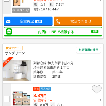
敷
なし
礼
7.5万
1階
1R
10.44㎡
画像 : 5枚
空室確認
電話で問合せ
無料
お店にLINEで相談する
無料
賃貸アパート
初期費用に注目
サングリーン
NEW
副都心線/和光市駅 徒歩9分
埼玉県和光市新倉１丁目
築年数
築32年
建物階数
2階建
新着
写真充実
8.8
万円
管理費等：--
敷
8.8万
礼
なし