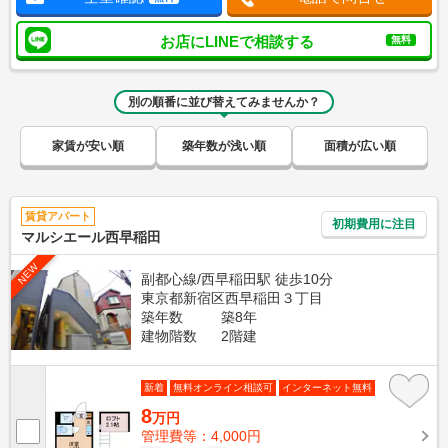
お店にLINEで相談する
無料
別の順番に並び替えてみませんか？
家賃が安い順
築年数が浅い順
面積が広い順
賃貸アパート
初期費用に注目
マルシエール西早稲田
NEW
副都心線/西早稲田駅 徒歩10分
東京都新宿区西早稲田３丁目
築年数
築8年
建物階数
2階建
新着
無料オンライン相談可
インターネット無料
8
万円
管理費等：4,000円