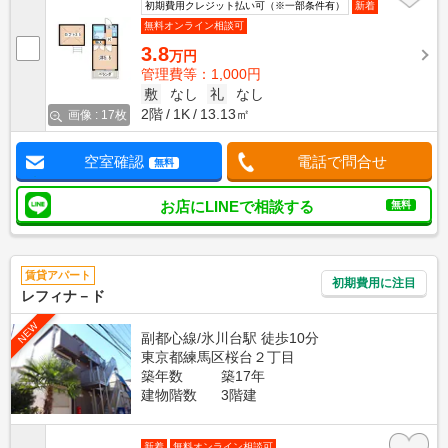
初期費用クレジット払い可（※一部条件有）
新着
無料オンライン相談可
3.8
万円
管理費等：1,000円
敷
なし
礼
なし
2階
1K
13.13㎡
画像 : 17枚
空室確認
電話で問合せ
無料
お店にLINEで相談する
無料
賃貸アパート
初期費用に注目
レフィナ－ド
NEW
副都心線/氷川台駅 徒歩10分
東京都練馬区桜台２丁目
築年数
築17年
建物階数
3階建
新着
無料オンライン相談可