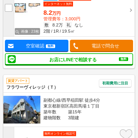
インターネット無料
8.2
万円
管理費等：3,000円
敷
8.2万
礼
なし
2階
1R
19.5㎡
画像 : 23枚
空室確認
電話で問合せ
無料
お店にLINEで相談する
無料
賃貸アパート
初期費用に注目
フラワーヴィレッジ（Ｔ）
副都心線/西早稲田駅 徒歩4分
東京都新宿区高田馬場１丁目
築年数
築15年
建物階数
3階建
無料オンライン相談可