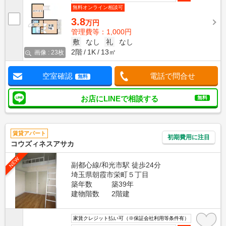
無料オンライン相談可
3.8
万円
管理費等：1,000円
敷
なし
礼
なし
2階
1K
13㎡
画像 : 23枚
空室確認
電話で問合せ
無料
お店にLINEで相談する
無料
賃貸アパート
初期費用に注目
コウズィネスアサカ
NEW
副都心線/和光市駅 徒歩24分
埼玉県朝霞市栄町５丁目
築年数
築39年
建物階数
2階建
家賃クレジット払い可（※保証会社利用等条件有）