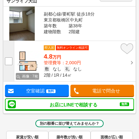
サンライフ大山
副都心線/要町駅 徒歩18分
東京都板橋区中丸町
築年数
築38年
建物階数
2階建
即入居
無料オンライン相談可
4.8
万円
管理費等：2,000円
敷
なし
礼
なし
2階
1R
14㎡
画像 : 7枚
空室確認
電話で問合せ
無料
お店にLINEで相談する
無料
別の順番に並び替えてみませんか？
家賃が安い順
築年数が浅い順
面積が広い順