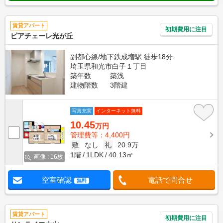
賃貸アパート
初期費用に注目
ピアチェーレ光が丘
副都心線/地下鉄成増駅 徒歩18分
埼玉県和光市白子１丁目
築年数
築浅
建物階数
3階建
写真充実
インターネット無料
10.45
万円
管理費等：4,400円
敷
なし
礼
20.9万
1階
1LDK
40.13㎡
画像 : 16枚
空室確認
電話で問合せ
無料
賃貸アパート
初期費用に注目