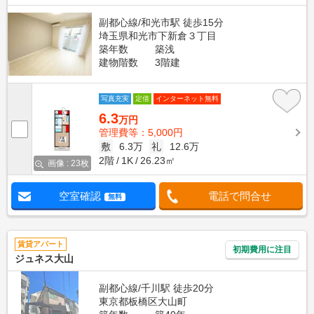
副都心線/和光市駅 徒歩15分
埼玉県和光市下新倉３丁目
築年数
築浅
建物階数
3階建
写真充実
定借
インターネット無料
6.3
万円
管理費等：5,000円
敷
6.3万
礼
12.6万
2階
1K
26.23㎡
画像 : 23枚
空室確認
電話で問合せ
無料
賃貸アパート
初期費用に注目
ジュネス大山
副都心線/千川駅 徒歩20分
東京都板橋区大山町