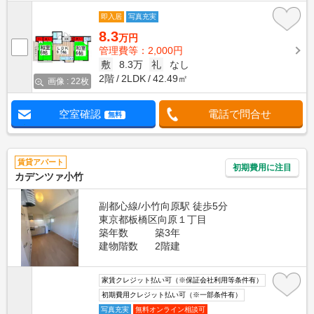
即入居
写真充実
8.3
万円
管理費等：2,000円
敷
8.3万
礼
なし
2階
2LDK
42.49㎡
画像 : 22枚
空室確認
電話で問合せ
無料
賃貸アパート
初期費用に注目
カデンツァ小竹
副都心線/小竹向原駅 徒歩5分
東京都板橋区向原１丁目
築年数
築3年
建物階数
2階建
家賃クレジット払い可（※保証会社利用等条件有）
初期費用クレジット払い可（※一部条件有）
写真充実
無料オンライン相談可