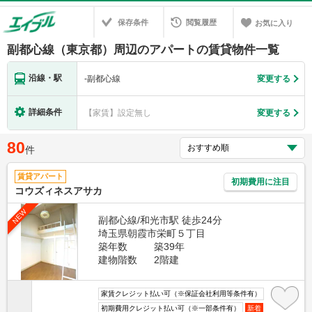
保存条件
閲覧履歴
お気に入り
副都心線（東京都）周辺のアパートの賃貸物件一覧
沿線・駅
-
副都心線
変更する
詳細条件
【家賃】設定無し
変更する
80
件
賃貸アパート
初期費用に注目
コウズィネスアサカ
NEW
副都心線/和光市駅 徒歩24分
埼玉県朝霞市栄町５丁目
築年数
築39年
建物階数
2階建
家賃クレジット払い可（※保証会社利用等条件有）
初期費用クレジット払い可（※一部条件有）
新着