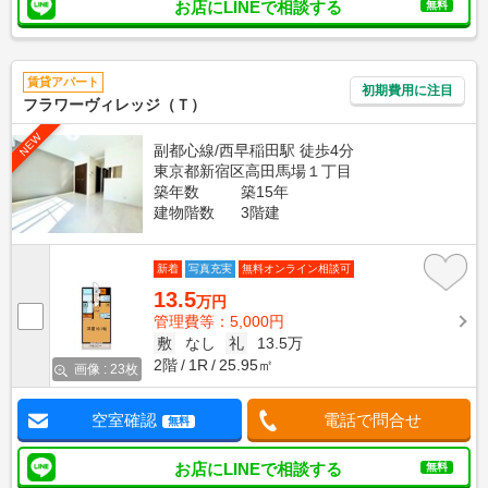
お店にLINEで相談する
無料
賃貸アパート
初期費用に注目
フラワーヴィレッジ（Ｔ）
NEW
副都心線/西早稲田駅 徒歩4分
東京都新宿区高田馬場１丁目
築年数
築15年
建物階数
3階建
新着
写真充実
無料オンライン相談可
13.5
万円
管理費等：5,000円
敷
なし
礼
13.5万
2階
1R
25.95㎡
画像 : 23枚
空室確認
電話で問合せ
無料
お店にLINEで相談する
無料