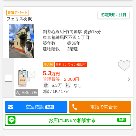
賃貸アパート
初期費用に注目
フェリス羽沢
副都心線/小竹向原駅 徒歩15分
東京都練馬区羽沢１丁目
築年数
築36年
建物階数
2階建
即入居
無料オンライン相談可
5.3
万円
管理費等：2,000円
敷
5.3万
礼
なし
2階
1K
17㎡
画像 : 7枚
空室確認
電話で問合せ
無料
お店にLINEで相談する
無料