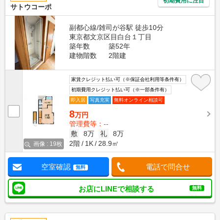
初期費用に注目
サトウコーポ
副都心線/雑司が谷駅 徒歩10分
東京都文京区目白台１丁目
築年数
築52年
建物階数
2階建
家賃クレジット払い可（※保証会社利用等条件有）
初期費用クレジット払い可（※一部条件有）
即入居
写真充実
無料オンライン相談可
8
万円
管理費等：--
敷
8万
礼
8万
2階
1K
28.9㎡
画像 : 19枚
空室確認
電話で問合せ
無料
お店にLINEで相談する
無料