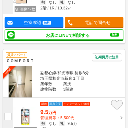
敷
なし
礼
なし
2階
1R
10.32㎡
画像 : 7枚
空室確認
電話で問合せ
無料
お店にLINEで相談する
無料
賃貸アパート
初期費用に注目
ＣＯＭＦＯＲＴ
NEW
副都心線/和光市駅 徒歩8分
埼玉県和光市新倉１丁目
築年数
築浅
建物階数
3階建
新着
写真充実
インターネット無料
9.5
万円
管理費等：5,500円
敷
なし
礼
9.5万