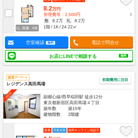
8.2
万円
管理費等：2,500円
敷
8.2万
礼
8.2万
1階
1K
24.22㎡
画像 : 4枚
空室確認
電話で問合せ
無料
お店にLINEで相談する
無料
賃貸アパート
初期費用に注目
レジデンス高田馬場
NEW
副都心線/西早稲田駅 徒歩12分
東京都新宿区高田馬場４丁目
築年数
築15年
建物階数
2階建
新着
写真充実
無料オンライン相談可