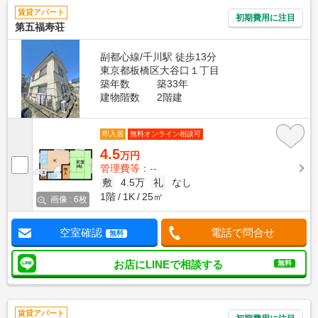
賃貸アパート
初期費用に注目
第五福寿荘
副都心線/千川駅 徒歩13分
東京都板橋区大谷口１丁目
築年数
築33年
建物階数
2階建
即入居
無料オンライン相談可
4.5
万円
管理費等：--
敷
4.5万
礼
なし
1階
1K
25㎡
画像 : 6枚
空室確認
電話で問合せ
無料
お店にLINEで相談する
無料
賃貸アパート