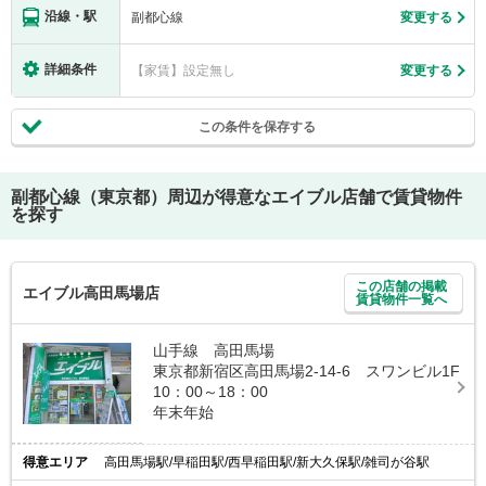
沿線・駅
副都心線
変更する
詳細条件
【家賃】設定無し
変更する
この条件を保存する
副都心線（東京都）
周辺が得意なエイブル店舗で賃貸物件
を探す
この店舗の掲載
エイブル高田馬場店
賃貸物件一覧へ
山手線 高田馬場
東京都新宿区高田馬場2-14-6 スワンビル1F
10：00～18：00
年末年始
得意エリア
高田馬場駅/早稲田駅/西早稲田駅/新大久保駅/雑司が谷駅