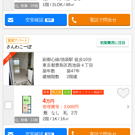
1階
2LDK
48㎡
画像 : 20枚
空室確認
電話で問合せ
無料
賃貸アパート
初期費用に注目
さんわこーぽ
NEW
副都心線/池袋駅 徒歩10分
東京都豊島区西池袋４丁目
築年数
築47年
建物階数
2階建
新着
即入居
定借
無料オンライン相談可
4
万円
管理費等：3,000円
敷
なし
礼
2万
2階
1K
16㎡
画像 : 13枚
空室確認
電話で問合せ
無料