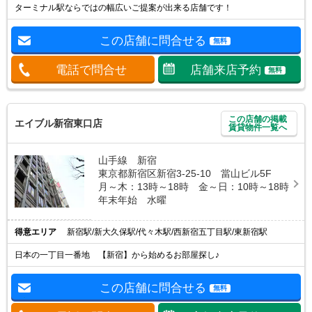
ターミナル駅ならではの幅広いご提案が出来る店舗です！
この店舗に問合せる
無料
電話で問合せ
店舗来店予約
無料
この店舗の掲載
エイブル新宿東口店
賃貸物件一覧へ
山手線 新宿
東京都新宿区新宿3-25-10 當山ビル5F
月～木：13時～18時 金～日：10時～18時
年末年始 水曜
得意エリア
新宿駅/新大久保駅/代々木駅/西新宿五丁目駅/東新宿駅
日本の一丁目一番地 【新宿】から始めるお部屋探し♪
この店舗に問合せる
無料