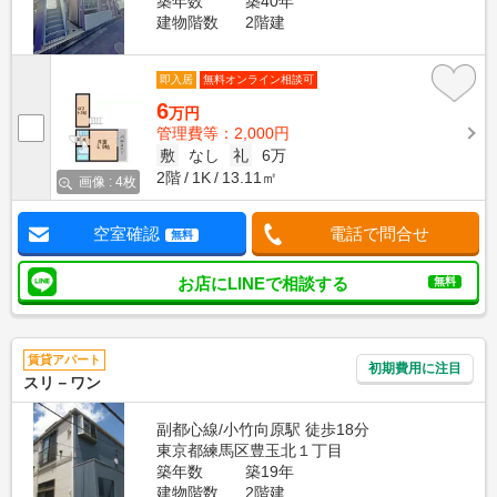
築年数
築40年
建物階数
2階建
即入居
無料オンライン相談可
6
万円
管理費等：2,000円
敷
なし
礼
6万
2階
1K
13.11㎡
画像 : 4枚
空室確認
電話で問合せ
無料
お店にLINEで相談する
無料
賃貸アパート
初期費用に注目
スリ－ワン
副都心線/小竹向原駅 徒歩18分
東京都練馬区豊玉北１丁目
築年数
築19年
建物階数
2階建