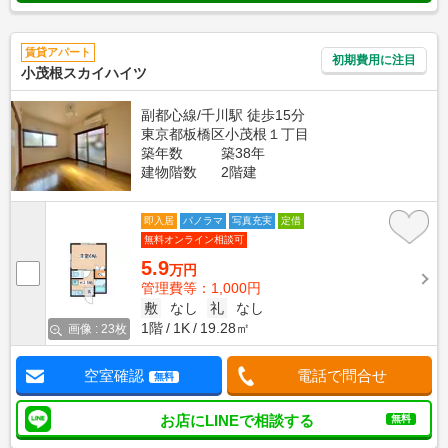
賃貸アパート
初期費用に注目
小茂根スカイハイツ
副都心線/千川駅 徒歩15分
東京都板橋区小茂根１丁目
築年数
築38年
建物階数
2階建
即入居
パノラマ
写真充実
定借
無料オンライン相談可
5.9
万円
管理費等：1,000円
敷
なし
礼
なし
1階
1K
19.28㎡
画像 : 23枚
空室確認
電話で問合せ
無料
お店にLINEで相談する
無料