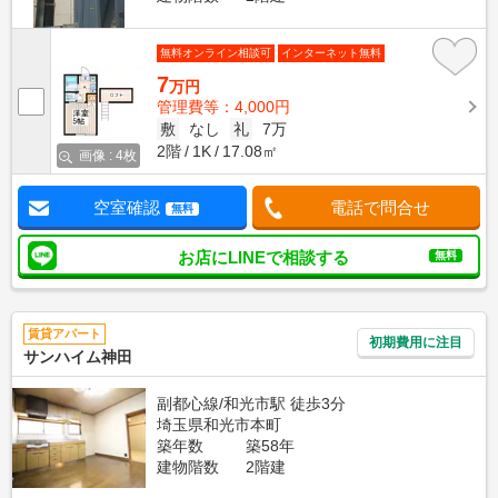
無料オンライン相談可
インターネット無料
7
万円
管理費等：4,000円
敷
なし
礼
7万
2階
1K
17.08㎡
画像 : 4枚
空室確認
電話で問合せ
無料
お店にLINEで相談する
無料
賃貸アパート
初期費用に注目
サンハイム神田
副都心線/和光市駅 徒歩3分
埼玉県和光市本町
築年数
築58年
建物階数
2階建