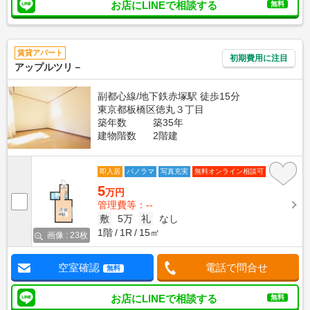
お店にLINEで相談する
無料
賃貸アパート
初期費用に注目
アップルツリ－
副都心線/地下鉄赤塚駅 徒歩15分
東京都板橋区徳丸３丁目
築年数
築35年
建物階数
2階建
即入居
パノラマ
写真充実
無料オンライン相談可
5
万円
管理費等：--
敷
5万
礼
なし
1階
1R
15㎡
画像 : 23枚
空室確認
電話で問合せ
無料
お店にLINEで相談する
無料