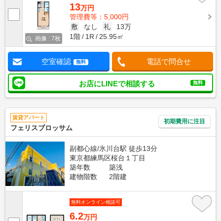
13
万円
管理費等：5,000円
敷
なし
礼
13万
1階
1R
25.95㎡
画像 : 7枚
空室確認
電話で問合せ
無料
お店にLINEで相談する
無料
賃貸アパート
初期費用に注目
フェリスブロッサム
副都心線/氷川台駅 徒歩13分
東京都練馬区桜台１丁目
築年数
築浅
建物階数
2階建
無料オンライン相談可
6.2
万円