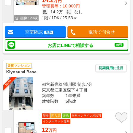
14.2
万円
管理費等：10,000円
敷
14.2万
礼
なし
1階
1DK
25.53㎡
画像 : 23枚
空室確認
電話で問合せ
無料
お店にLINEで相談する
無料
賃貸マンション
初期費用に注目
Kiyosumi Base
NEW
都営新宿線/菊川駅 徒歩7分
東京都江東区森下４丁目
築年数
1年未満
建物階数
5階建
新着
即入居
定借
無料オンライン相談可
インターネット無料
12
万円