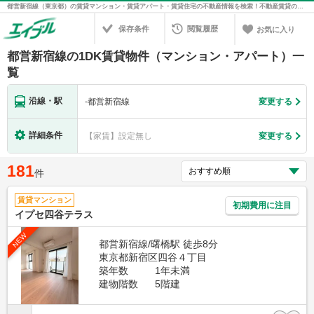
都営新宿線（東京都）の賃貸マンション・賃貸アパート・賃貸住宅の不動産情報を検索！不動産賃貸の物件探しは、お部屋探しのエイブル
保存条件
閲覧履歴
お気に入り
都営新宿線の1DK賃貸物件（マンション・アパート）一
覧
沿線・駅
-
都営新宿線
変更する
詳細条件
【家賃】設定無し
変更する
181
件
賃貸マンション
初期費用に注目
イプセ四谷テラス
NEW
都営新宿線/曙橋駅 徒歩8分
東京都新宿区四谷４丁目
築年数
1年未満
建物階数
5階建