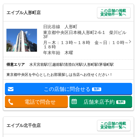
この店舗の掲載
エイブル人形町店
賃貸物件一覧へ
日比谷線 人形町
東京都中央区日本橋人形町2-6-1 柴川ビル
3F
月～木：１３時～１８時 金～日：１０時～
１８時
年末年始 木曜
得意エリア
水天宮前駅/三越前駅/清澄白河駅/人形町駅/茅場町駅
東京都中央区を中心としたお部屋探しは当店へお任せください！
この店舗に問合せる
無料
電話で問合せ
店舗来店予約
無料
この店舗の掲載
エイブル北千住店
賃貸物件一覧へ