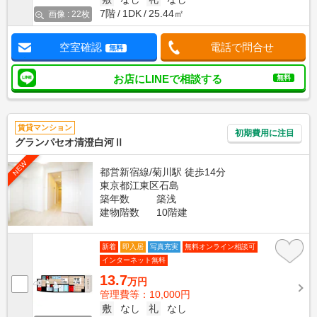
7階
1DK
25.44㎡
画像 : 22枚
空室確認
電話で問合せ
無料
お店にLINEで相談する
無料
賃貸マンション
初期費用に注目
グランパセオ清澄白河Ⅱ
NEW
都営新宿線/菊川駅 徒歩14分
東京都江東区石島
築年数
築浅
建物階数
10階建
新着
即入居
写真充実
無料オンライン相談可
インターネット無料
13.7
万円
管理費等：10,000円
敷
なし
礼
なし