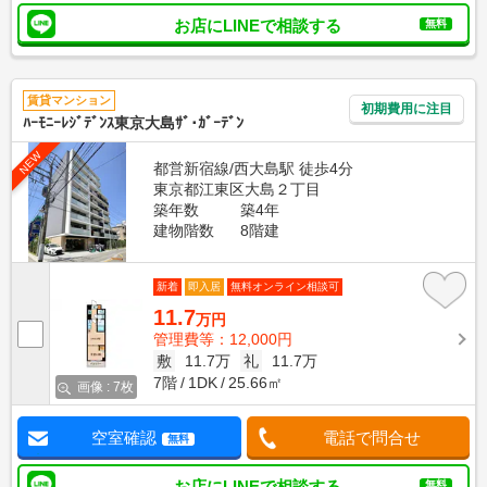
お店にLINEで相談する
無料
賃貸マンション
初期費用に注目
ﾊｰﾓﾆｰﾚｼﾞﾃﾞﾝｽ東京大島ｻﾞ･ｶﾞｰﾃﾞﾝ
NEW
都営新宿線/西大島駅 徒歩4分
東京都江東区大島２丁目
築年数
築4年
建物階数
8階建
新着
即入居
無料オンライン相談可
11.7
万円
管理費等：12,000円
敷
11.7万
礼
11.7万
7階
1DK
25.66㎡
画像 : 7枚
空室確認
電話で問合せ
無料
お店にLINEで相談する
無料