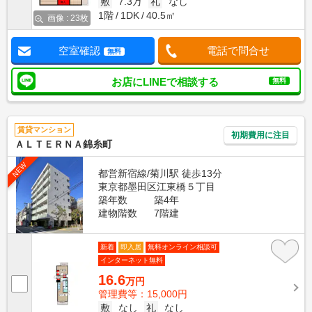
敷
7.3万
礼
なし
1階
1DK
40.5㎡
画像 : 23枚
空室確認
電話で問合せ
無料
お店にLINEで相談する
無料
賃貸マンション
初期費用に注目
ＡＬＴＥＲＮＡ錦糸町
NEW
都営新宿線/菊川駅 徒歩13分
東京都墨田区江東橋５丁目
築年数
築4年
建物階数
7階建
新着
即入居
無料オンライン相談可
インターネット無料
16.6
万円
管理費等：15,000円
敷
なし
礼
なし