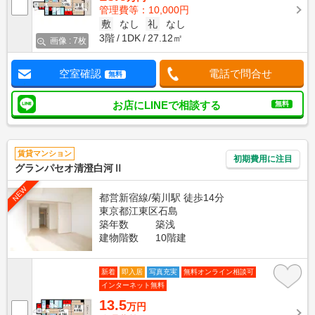
管理費等：10,000円
敷
なし
礼
なし
3階
1DK
27.12㎡
画像 : 7枚
空室確認
電話で問合せ
無料
お店にLINEで相談する
無料
賃貸マンション
初期費用に注目
グランパセオ清澄白河Ⅱ
NEW
都営新宿線/菊川駅 徒歩14分
東京都江東区石島
築年数
築浅
建物階数
10階建
新着
即入居
写真充実
無料オンライン相談可
インターネット無料
13.5
万円