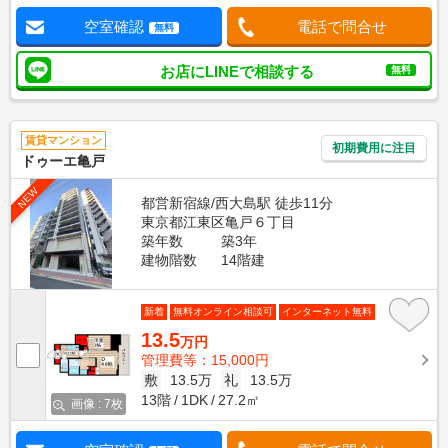
空室確認
電話で問合せ
無料
お店にLINEで相談する
無料
賃貸マンション
初期費用に注目
ドゥーエ亀戸
NEW
都営新宿線/西大島駅 徒歩11分
東京都江東区亀戸６丁目
築年数
築3年
建物階数
14階建
新着
無料オンライン相談可
インターネット無料
13.5
万円
管理費等：15,000円
敷
13.5万
礼
13.5万
13階
1DK
27.2㎡
画像 : 7枚