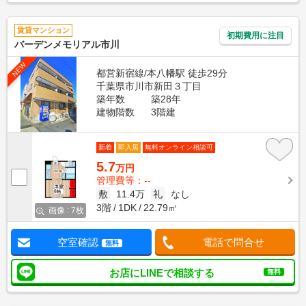
賃貸マンション
初期費用に注目
バーデンメモリアル市川
NEW
都営新宿線/本八幡駅 徒歩29分
千葉県市川市新田３丁目
築年数
築28年
建物階数
3階建
新着
即入居
無料オンライン相談可
5.7
万円
管理費等：--
敷
11.4万
礼
なし
3階
1DK
22.79㎡
画像 : 7枚
空室確認
電話で問合せ
無料
お店にLINEで相談する
無料