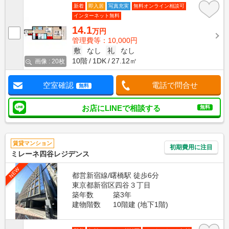
新着
即入居
写真充実
無料オンライン相談可
インターネット無料
14.1
万円
管理費等：10,000円
敷
なし
礼
なし
10階
1DK
27.12㎡
画像 : 20枚
空室確認
電話で問合せ
無料
お店にLINEで相談する
無料
賃貸マンション
初期費用に注目
ミレーネ四谷レジデンス
NEW
都営新宿線/曙橋駅 徒歩6分
東京都新宿区四谷３丁目
築年数
築3年
建物階数
10階建 (地下1階)