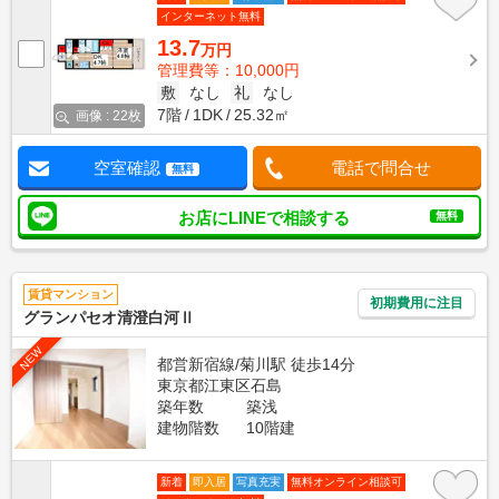
インターネット無料
13.7
万円
管理費等：10,000円
敷
なし
礼
なし
7階
1DK
25.32㎡
画像 : 22枚
空室確認
電話で問合せ
無料
お店にLINEで相談する
無料
賃貸マンション
初期費用に注目
グランパセオ清澄白河Ⅱ
NEW
都営新宿線/菊川駅 徒歩14分
東京都江東区石島
築年数
築浅
建物階数
10階建
新着
即入居
写真充実
無料オンライン相談可