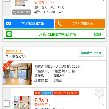
管理費等：--
敷
なし
礼
12万
4階
1DK
20.15㎡
画像 : 7枚
空室確認
電話で問合せ
無料
お店にLINEで相談する
無料
賃貸アパート
初期費用に注目
コーポながい
NEW
都営新宿線/一之江駅 徒歩22分
千葉県市川市相之川１丁目
築年数
築52年
建物階数
2階建
新着
写真充実
無料オンライン相談可
7.3
万円
管理費等：--