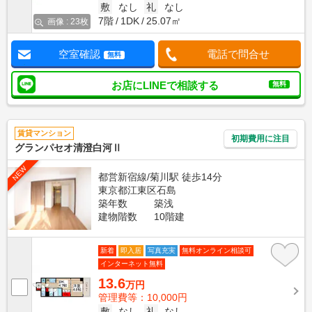
敷
なし
礼
なし
7階
1DK
25.07㎡
画像 : 23枚
空室確認
電話で問合せ
無料
お店にLINEで相談する
無料
賃貸マンション
初期費用に注目
グランパセオ清澄白河Ⅱ
NEW
都営新宿線/菊川駅 徒歩14分
東京都江東区石島
築年数
築浅
建物階数
10階建
新着
即入居
写真充実
無料オンライン相談可
インターネット無料
13.6
万円
管理費等：10,000円
敷
なし
礼
なし