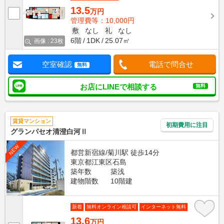
13.5
万円
管理費等：10,000円
敷
なし
礼
なし
6階
1DK
25.07㎡
画像 : 23枚
空室確認
電話で問合せ
無料
お店にLINEで相談する
無料
賃貸マンション
初期費用に注目
グランパセオ清澄白河Ⅱ
NEW
都営新宿線/菊川駅 徒歩14分
東京都江東区石島
築年数
築浅
建物階数
10階建
新着
無料オンライン相談可
インターネット無料
13.6
万円