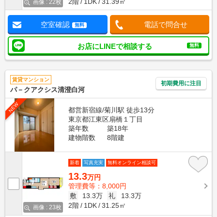
2階
1DK
31.39㎡
画像 : 22枚
空室確認
電話で問合せ
無料
お店にLINEで相談する
無料
賃貸マンション
初期費用に注目
パ－クアクシス清澄白河
NEW
都営新宿線/菊川駅 徒歩13分
東京都江東区扇橋１丁目
築年数
築18年
建物階数
8階建
新着
写真充実
無料オンライン相談可
13.3
万円
管理費等：8,000円
敷
13.3万
礼
13.3万
2階
1DK
31.25㎡
画像 : 23枚