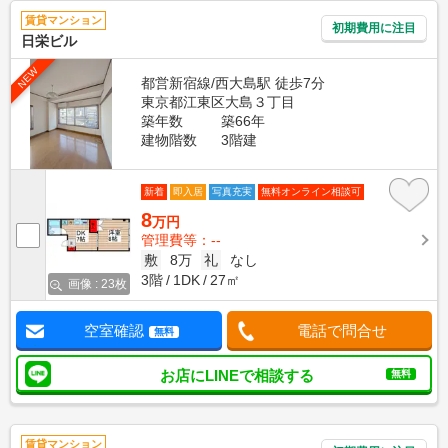
賃貸マンション
初期費用に注目
日栄ビル
NEW
都営新宿線/西大島駅 徒歩7分
東京都江東区大島３丁目
築年数
築66年
建物階数
3階建
新着
即入居
写真充実
無料オンライン相談可
8
万円
管理費等：--
敷
8万
礼
なし
3階
1DK
27㎡
画像 : 23枚
空室確認
電話で問合せ
無料
お店にLINEで相談する
無料
賃貸マンション