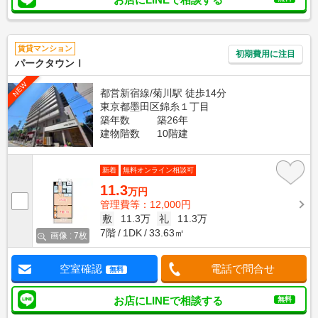
賃貸マンション
初期費用に注目
パークタウンⅠ
NEW
都営新宿線/菊川駅 徒歩14分
東京都墨田区錦糸１丁目
築年数
築26年
建物階数
10階建
新着
無料オンライン相談可
11.3
万円
管理費等：12,000円
敷
11.3万
礼
11.3万
7階
1DK
33.63㎡
画像 : 7枚
空室確認
電話で問合せ
無料
お店にLINEで相談する
無料