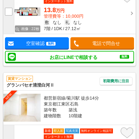
インターネット無料
13.8
万円
管理費等：10,000円
敷
なし
礼
なし
7階
1DK
27.12㎡
画像 : 22枚
空室確認
電話で問合せ
無料
お店にLINEで相談する
無料
賃貸マンション
初期費用に注目
グランパセオ清澄白河Ⅱ
NEW
都営新宿線/菊川駅 徒歩14分
東京都江東区石島
築年数
築浅
建物階数
10階建
新着
即入居
写真充実
無料オンライン相談可
インターネット無料