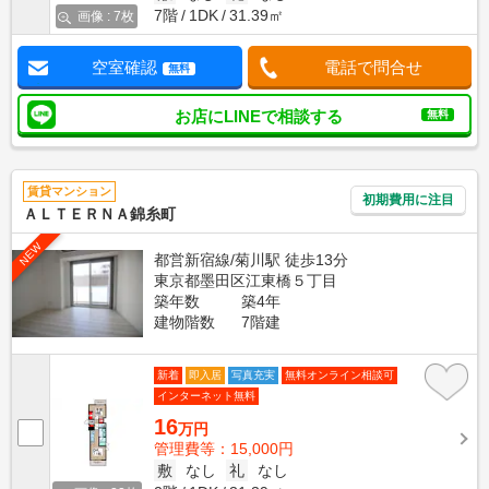
7階
1DK
31.39㎡
画像 : 7枚
空室確認
電話で問合せ
無料
お店にLINEで相談する
無料
賃貸マンション
初期費用に注目
ＡＬＴＥＲＮＡ錦糸町
NEW
都営新宿線/菊川駅 徒歩13分
東京都墨田区江東橋５丁目
築年数
築4年
建物階数
7階建
新着
即入居
写真充実
無料オンライン相談可
インターネット無料
16
万円
管理費等：15,000円
敷
なし
礼
なし