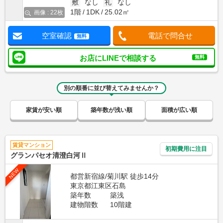
敷
なし
礼
なし
1階
1DK
25.02㎡
画像 : 22枚
空室確認
電話で問合せ
無料
お店にLINEで相談する
無料
別の順番に並び替えてみませんか？
家賃が安い順
築年数が浅い順
面積が広い順
賃貸マンション
初期費用に注目
グランパセオ清澄白河Ⅱ
NEW
都営新宿線/菊川駅 徒歩14分
東京都江東区石島
築年数
築浅
建物階数
10階建