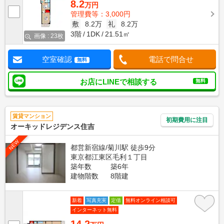
8.2
万円
管理費等：3,000円
敷
8.2万
礼
8.2万
3階
1DK
21.51㎡
画像 : 23枚
空室確認
電話で問合せ
無料
お店にLINEで相談する
無料
賃貸マンション
初期費用に注目
オーキッドレジデンス住吉
NEW
都営新宿線/菊川駅 徒歩9分
東京都江東区毛利１丁目
築年数
築6年
建物階数
8階建
新着
写真充実
定借
無料オンライン相談可
インターネット無料