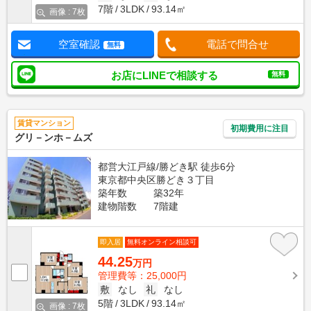
7階
3LDK
93.14㎡
画像 : 7枚
空室確認
電話で問合せ
無料
お店にLINEで相談する
無料
賃貸マンション
初期費用に注目
グリ－ンホ－ムズ
都営大江戸線/勝どき駅 徒歩6分
東京都中央区勝どき３丁目
築年数
築32年
建物階数
7階建
即入居
無料オンライン相談可
44.25
万円
管理費等：25,000円
敷
なし
礼
なし
5階
3LDK
93.14㎡
画像 : 7枚