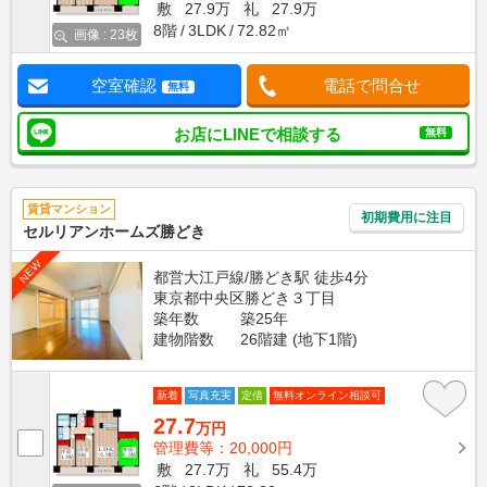
敷
27.9万
礼
27.9万
8階
3LDK
72.82㎡
画像 : 23枚
空室確認
電話で問合せ
無料
お店にLINEで相談する
無料
賃貸マンション
初期費用に注目
セルリアンホームズ勝どき
NEW
都営大江戸線/勝どき駅 徒歩4分
東京都中央区勝どき３丁目
築年数
築25年
建物階数
26階建 (地下1階)
新着
写真充実
定借
無料オンライン相談可
27.7
万円
管理費等：20,000円
敷
27.7万
礼
55.4万