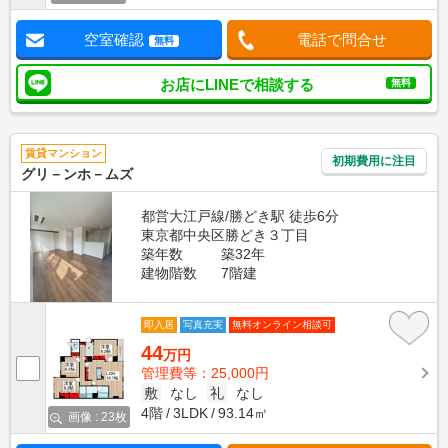
空室確認
電話で問合せ
無料
お店にLINEで相談する
無料
賃貸マンション
初期費用に注目
グリ－ンホ－ムズ
都営大江戸線/勝どき駅 徒歩6分
東京都中央区勝どき３丁目
築年数
築32年
建物階数
7階建
即入居
写真充実
無料オンライン相談可
44
万円
管理費等：25,000円
敷
なし
礼
なし
4階
3LDK
93.14㎡
画像 : 23枚