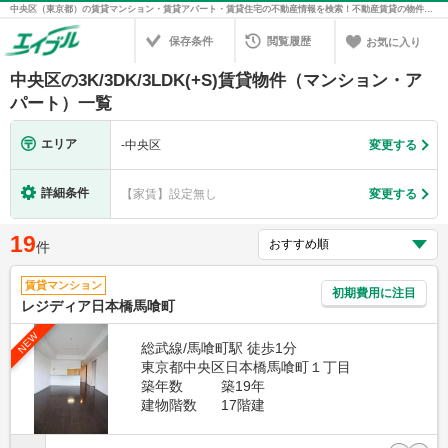
中央区（東京都）の賃貸マンション・賃貸アパート・賃貸住宅の不動産情報を検索！不動産賃貸の物件探しは、お部屋探しのエイブル
保存条件
閲覧履歴
お気に入り
中央区の3K/3DK/3LDK(+S)賃貸物件（マンション・ア
パート）一覧
エリア
-
中央区
変更する
詳細条件
【家賃】設定無し
変更する
19
件
賃貸マンション
初期費用に注目
レジディア日本橋馬喰町
NEW
総武線/馬喰町駅 徒歩1分
東京都中央区日本橋馬喰町１丁目
築年数
築19年
建物階数
17階建