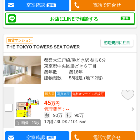
空室確認
電話で問合せ
無料
お店にLINEで相談する
無料
賃貸マンション
初期費用に注目
THE TOKYO TOWERS SEA TOWER
都営大江戸線/勝どき駅 徒歩8分
東京都中央区勝どき６丁目
築年数
築18年
建物階数
58階建 (地下2階)
即入居
写真充実
無料オンライン相談可
45
万円
管理費等：--
敷
90万
礼
90万
12階
3LDK
101.5㎡
画像 : 23枚
空室確認
電話で問合せ
無料