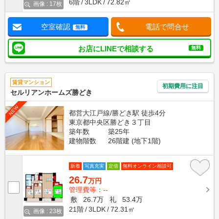
6階
3LDK
72.82㎡
画像 : 17枚
空室確認
電話で問合せ
無料
お店にLINEで相談する
無料
賃貸マンション
初期費用に注目
セルリアンホームズ勝どき
NEW
都営大江戸線/勝どき駅 徒歩4分
東京都中央区勝どき３丁目
築年数
築25年
建物階数
26階建 (地下1階)
新着
写真充実
定借
無料オンライン相談可
26.7
万円
管理費等：--
敷
26.7万
礼
53.4万
21階
3LDK
72.31㎡
画像 : 23枚