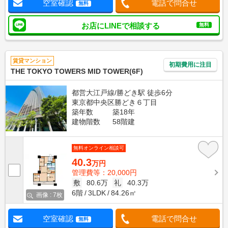
空室確認
電話で問合せ
無料
お店にLINEで相談する
無料
賃貸マンション
初期費用に注目
THE TOKYO TOWERS MID TOWER(6F)
都営大江戸線/勝どき駅 徒歩6分
東京都中央区勝どき６丁目
築年数
築18年
建物階数
58階建
無料オンライン相談可
40.3
万円
管理費等：20,000円
敷
80.6万
礼
40.3万
6階
3LDK
84.26㎡
画像 : 7枚
空室確認
電話で問合せ
無料