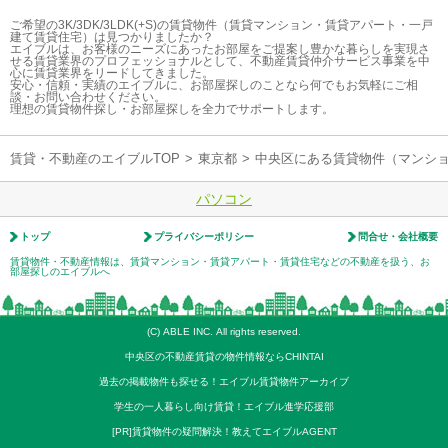
ご希望の3K/3DK/3LDK(+S)の賃貸物件（賃貸マンション・賃貸アパート・一戸
建て賃貸住宅）は見つかりましたか？
エイブルは、お客様のニーズにあったお部屋をご提案し豊かな暮らしを実現さ
せる賃貸業界のプロフェッショナルとして、不動産賃貸仲介サービス事業を中
心に賃貸業界をリードしてきました。
安心・信頼・実績のエイブルに、お部屋探しのことなら何でもお気軽にご相
談・お問い合わせください。
理想の賃貸物件探し・お部屋探しを全力でサポートします。
賃貸・不動産のエイブルTOP
>
東京都
>
中央区にある賃貸物件（マンシ
パソコン
トップ
プライバシーポリシー
問合せ・会社概要
賃貸物件・不動産情報は、賃貸マンション・賃貸アパート・賃貸住宅などの不動産を扱う、お
部屋探しのエイブルへ
(C) ABLE INC. All rights reserved.
中央区の不動産賃貸の物件情報ならCHINTAI
過去の掲載物件も探せる！エイブル賃貸物件アーカイブ
学生の一人暮らし向け賃貸！エイブル進学応援部
[PR]賃貸物件の疑問解決！教えてエイブルAGENT