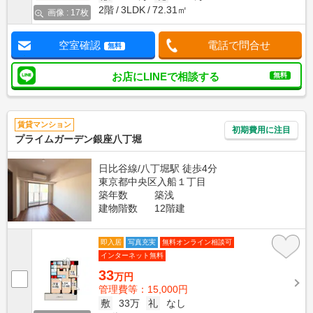
2階
3LDK
72.31㎡
画像 : 17枚
空室確認
電話で問合せ
無料
お店にLINEで相談する
無料
賃貸マンション
初期費用に注目
プライムガーデン銀座八丁堀
日比谷線/八丁堀駅 徒歩4分
東京都中央区入船１丁目
築年数
築浅
建物階数
12階建
即入居
写真充実
無料オンライン相談可
インターネット無料
33
万円
管理費等：15,000円
敷
33万
礼
なし