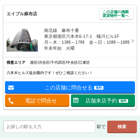
この店舗の掲載
エイブル麻布店
賃貸物件一覧へ
南北線 麻布十番
東京都港区六本木6-17-1 蟻川ビル1F
月～木：13時～17時 金～日：10時～18時
年末年始 火曜
得意エリア
港区/渋谷区/千代田区/中央区/江東区
六本木ヒルズ徒歩圏内です！ぜひご相談ください！
この店舗に問合せる
無料
電話で問合せ
店舗来店予約
無料
駅で