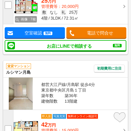
25
万円
管理費等：20,000円
敷
なし
礼
25万
4階
3LDK
72.31㎡
画像 : 7枚
空室確認
電話で問合せ
無料
お店にLINEで相談する
無料
賃貸マンション
初期費用に注目
ルシマン月島
都営大江戸線/月島駅 徒歩4分
東京都中央区月島１丁目
築年数
築36年
建物階数
13階建
即入居
写真充実
無料オンライン相談可
42
万円
管理費等：15,000円