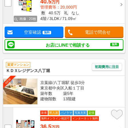
40.5
万円
管理費等：20,000円
敷
40.5万
礼
なし
4階
3LDK
71.09㎡
画像 : 20枚
空室確認
電話で問合せ
無料
お店にLINEで相談する
無料
賃貸マンション
初期費用に注目
ＫＤＸレジデンス八丁堀
NEW
京葉線/八丁堀駅 徒歩3分
東京都中央区入船１丁目
築年数
築5年
建物階数
13階建
新着
即入居
パノラマ
写真充実
定借
無料オンライン相談可
インターネット無料
36.5
万円