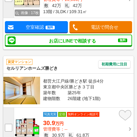
敷
42万
礼
42万
13階
3LDK
109.31㎡
画像 : 17枚
空室確認
電話で問合せ
無料
お店にLINEで相談する
無料
賃貸マンション
初期費用に注目
セルリアンホームズ勝どき
都営大江戸線/勝どき駅 徒歩4分
東京都中央区勝どき３丁目
築年数
築25年
建物階数
26階建 (地下1階)
写真充実
定借
無料オンライン相談可
30.9
万円
管理費等：--
敷
30.9万
礼
61.8万