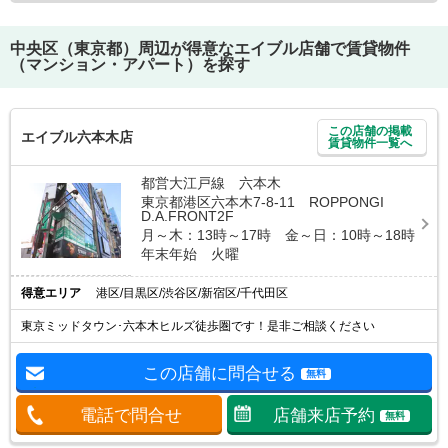
中央区（東京都）
周辺が得意なエイブル店舗で賃貸物件
（マンション・アパート）を探す
この店舗の掲載
エイブル六本木店
賃貸物件一覧へ
都営大江戸線 六本木
東京都港区六本木7-8-11 ROPPONGI
D.A.FRONT2F
月～木：13時～17時 金～日：10時～18時
年末年始 火曜
得意エリア
港区/目黒区/渋谷区/新宿区/千代田区
東京ミッドタウン･六本木ヒルズ徒歩圏です！是非ご相談ください
この店舗に問合せる
無料
電話で問合せ
店舗来店予約
無料