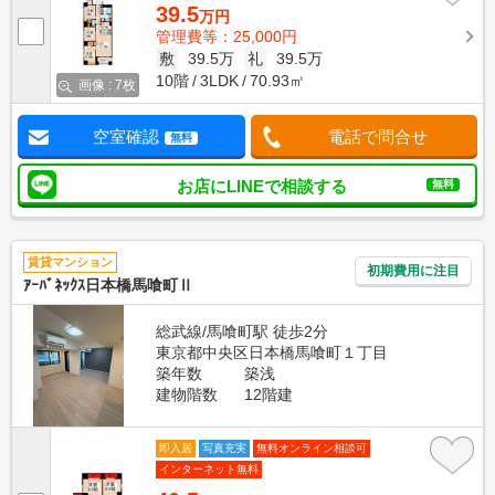
39.5
万円
管理費等：25,000円
敷
39.5万
礼
39.5万
10階
3LDK
70.93㎡
画像 : 7枚
空室確認
電話で問合せ
無料
お店にLINEで相談する
無料
賃貸マンション
初期費用に注目
ｱｰﾊﾞﾈｯｸｽ日本橋馬喰町Ⅱ
総武線/馬喰町駅 徒歩2分
東京都中央区日本橋馬喰町１丁目
築年数
築浅
建物階数
12階建
即入居
写真充実
無料オンライン相談可
インターネット無料