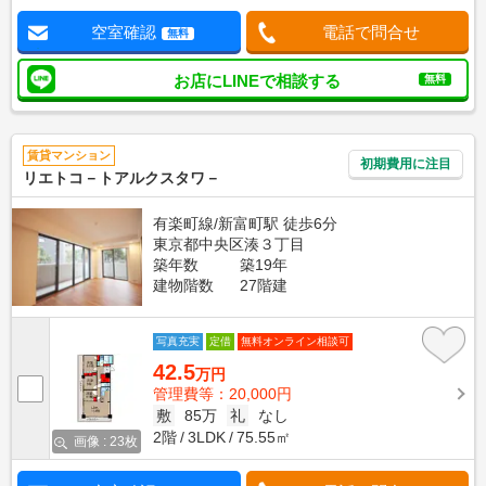
空室確認
電話で問合せ
無料
お店にLINEで相談する
無料
賃貸マンション
初期費用に注目
リエトコ－トアルクスタワ－
有楽町線/新富町駅 徒歩6分
東京都中央区湊３丁目
築年数
築19年
建物階数
27階建
写真充実
定借
無料オンライン相談可
42.5
万円
管理費等：20,000円
敷
85万
礼
なし
2階
3LDK
75.55㎡
画像 : 23枚