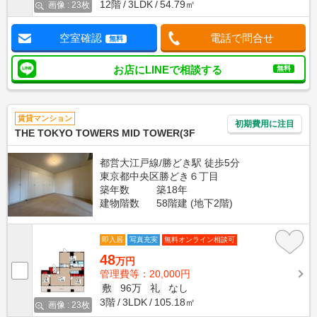
12階
3LDK
54.79㎡
画像 : 23枚
空室確認
電話で問合せ
無料
お店にLINEで相談する
無料
賃貸マンション
初期費用に注目
THE TOKYO TOWERS MID TOWER(3F
都営大江戸線/勝どき駅 徒歩5分
東京都中央区勝どき６丁目
築年数
築18年
建物階数
58階建 (地下2階)
即入居
写真充実
無料オンライン相談可
48
万円
管理費等：20,000円
敷
96万
礼
なし
3階
3LDK
105.18㎡
画像 : 23枚