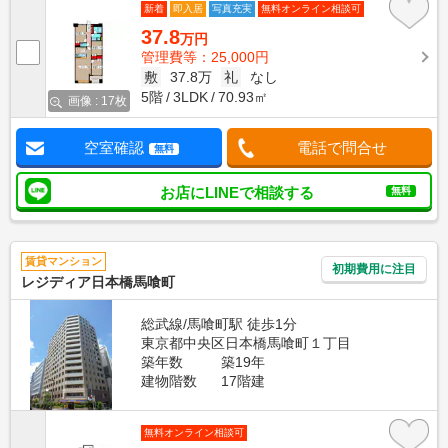
新着
即入居
写真充実
無料オンライン相談可
37.8
万円
管理費等：25,000円
敷
37.8万
礼
なし
5階
3LDK
70.93㎡
画像 : 17枚
空室確認
電話で問合せ
無料
お店にLINEで相談する
無料
賃貸マンション
初期費用に注目
レジディア日本橋馬喰町
総武線/馬喰町駅 徒歩1分
東京都中央区日本橋馬喰町１丁目
築年数
築19年
建物階数
17階建
無料オンライン相談可