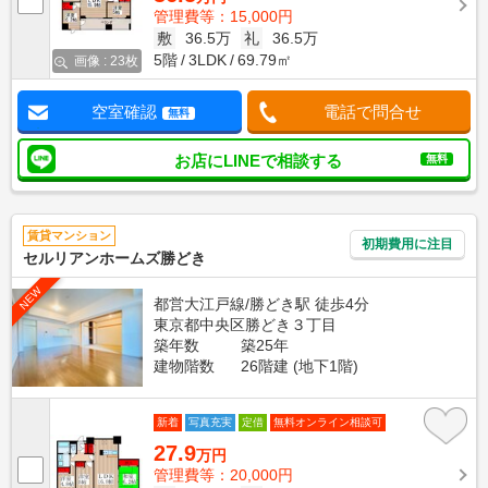
管理費等：15,000円
敷
36.5万
礼
36.5万
5階
3LDK
69.79㎡
画像 : 23枚
空室確認
電話で問合せ
無料
お店にLINEで相談する
無料
賃貸マンション
初期費用に注目
セルリアンホームズ勝どき
NEW
都営大江戸線/勝どき駅 徒歩4分
東京都中央区勝どき３丁目
築年数
築25年
建物階数
26階建 (地下1階)
新着
写真充実
定借
無料オンライン相談可
27.9
万円
管理費等：20,000円