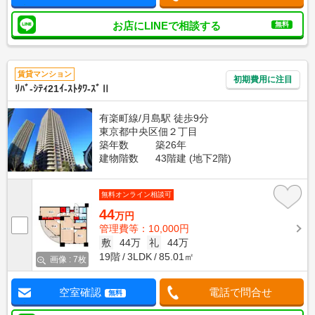
お店にLINEで相談する
無料
賃貸マンション
初期費用に注目
ﾘﾊﾞ-ｼﾃｨ21ｲ-ｽﾄﾀﾜ-ｽﾞⅡ
有楽町線/月島駅 徒歩9分
東京都中央区佃２丁目
築年数
築26年
建物階数
43階建 (地下2階)
無料オンライン相談可
44
万円
管理費等：10,000円
敷
44万
礼
44万
19階
3LDK
85.01㎡
画像 : 7枚
空室確認
電話で問合せ
無料