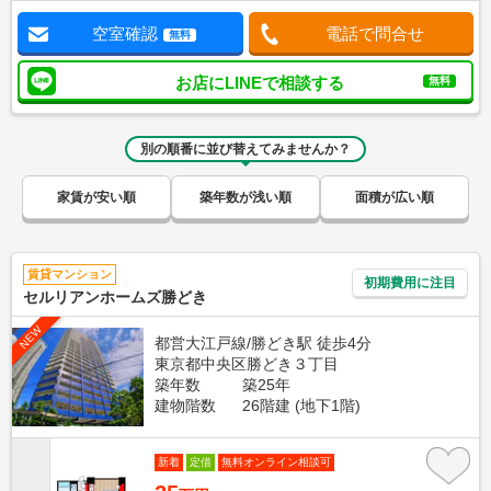
空室確認
電話で問合せ
無料
お店にLINEで相談する
無料
別の順番に並び替えてみませんか？
家賃が安い順
築年数が浅い順
面積が広い順
賃貸マンション
初期費用に注目
セルリアンホームズ勝どき
NEW
都営大江戸線/勝どき駅 徒歩4分
東京都中央区勝どき３丁目
築年数
築25年
建物階数
26階建 (地下1階)
新着
定借
無料オンライン相談可