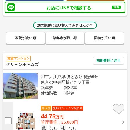
お店にLINEで相談する
無料
別の順番に並び替えてみませんか？
家賃が安い順
築年数が浅い順
面積が広い順
賃貸マンション
初期費用に注目
グリ－ンホ－ムズ
都営大江戸線/勝どき駅 徒歩6分
東京都中央区勝どき３丁目
築年数
築32年
建物階数
7階建
即入居
無料オンライン相談可
44.75
万円
管理費等：25,000円
敷
なし
礼
なし