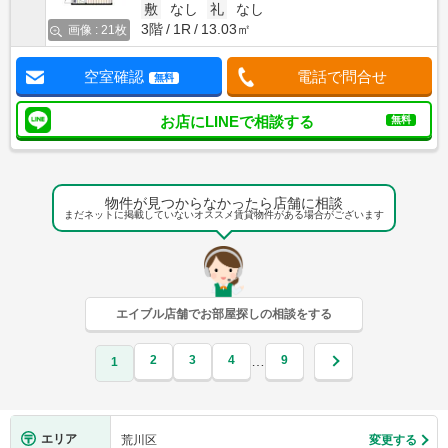
敷
なし
礼
なし
3階
1R
13.03㎡
画像 : 21枚
空室確認
電話で問合せ
無料
お店にLINEで相談する
無料
物件が見つからなかったら店舗に相談
まだネットに掲載していないオススメ賃貸物件がある場合がございます
エイブル店舗でお部屋探しの相談をする
2
3
4
9
…
1
エリア
荒川区
変更する