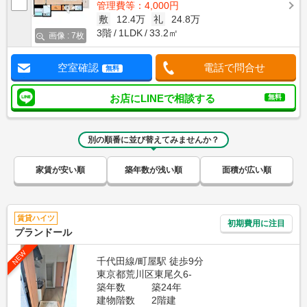
管理費等：4,000円
敷
12.4万
礼
24.8万
3階
1LDK
33.2㎡
画像 : 7枚
空室確認
電話で問合せ
無料
お店にLINEで相談する
無料
別の順番に並び替えてみませんか？
家賃が安い順
築年数が浅い順
面積が広い順
賃貸ハイツ
初期費用に注目
プランドール
NEW
千代田線/町屋駅 徒歩9分
東京都荒川区東尾久6-
築年数
築24年
建物階数
2階建