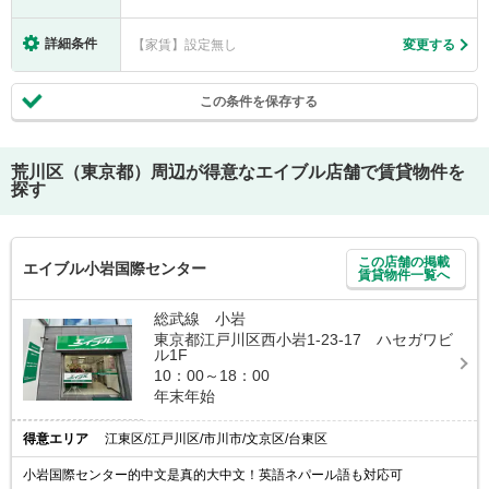
詳細条件
【家賃】設定無し
変更する
この条件を保存する
荒川区（東京都）
周辺が得意なエイブル店舗で賃貸物件を
探す
この店舗の掲載
エイブル小岩国際センター
賃貸物件一覧へ
総武線 小岩
東京都江戸川区西小岩1-23-17 ハセガワビ
ル1F
10：00～18：00
年末年始
得意エリア
江東区/江戸川区/市川市/文京区/台東区
小岩国際センター的中文是真的大中文！英語ネパール語も対応可