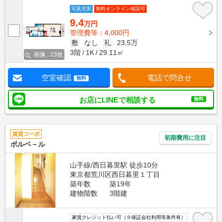
写真充実
無料オンライン相談可
9.4
万円
管理費等：4,000円
敷
なし
礼
23.5万
3階
1K
29.11㎡
画像 : 23枚
空室確認
電話で問合せ
無料
お店にLINEで相談する
無料
賃貸コーポ
初期費用に注目
ボルベ－ル
山手線/西日暮里駅 徒歩10分
東京都荒川区西日暮里１丁目
築年数
築19年
建物階数
3階建
家賃クレジット払い可（※保証会社利用等条件有）