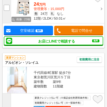
24
万円
管理費等：15,000円
敷
24万
礼
なし
12階
2LDK
50.01㎡
画像 : 23枚
空室確認
電話で問合せ
無料
お店にLINEで相談する
無料
賃貸マンション
初期費用に注目
アルビオン・ソレイユ
千代田線/町屋駅 徒歩7分
東京都荒川区荒川５丁目
築年数
築9年
建物階数
11階建
家賃クレジット払い可（※保証会社利用等条件有）
初期費用クレジット払い可（※一部条件有）