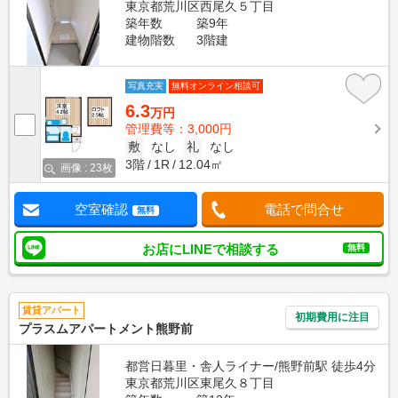
東京都荒川区西尾久５丁目
築年数
築9年
建物階数
3階建
写真充実
無料オンライン相談可
6.3
万円
管理費等：3,000円
敷
なし
礼
なし
3階
1R
12.04㎡
画像 : 23枚
空室確認
電話で問合せ
無料
お店にLINEで相談する
無料
賃貸アパート
初期費用に注目
プラスムアパートメント熊野前
都営日暮里・舎人ライナー/熊野前駅 徒歩4分
東京都荒川区東尾久８丁目