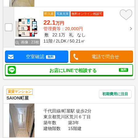
即入居
写真充実
無料オンライン相談可
22.1
万円
管理費等：20,000円
敷
22.1万
礼
なし
11階
2LDK
50.21㎡
画像 : 23枚
空室確認
電話で問合せ
無料
お店にLINEで相談する
無料
賃貸マンション
初期費用に注目
SAION町屋
千代田線/町屋駅 徒歩2分
東京都荒川区荒川６丁目
築年数
築3年
建物階数
15階建