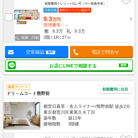
初期費用クレジット払い可（※一部条件有）
写真充実
無料オンライン相談可
9.3
万円
管理費等：--
敷
9.3万
礼
9.3万
3階
1R
27㎡
画像 : 23枚
空室確認
電話で問合せ
無料
お店にLINEで相談する
無料
賃貸アパート
初期費用に注目
ドリ－ムコ－ト熊野前
都営日暮里・舎人ライナー/熊野前駅 徒歩2分
東京都荒川区東尾久８丁目
築年数
築11年
建物階数
3階建