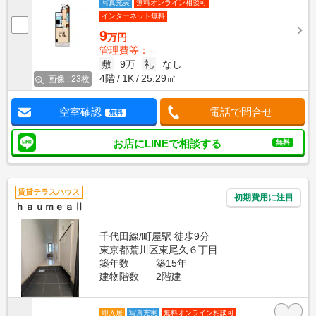
写真充実
無料オンライン相談可
インターネット無料
9
万円
管理費等：--
敷
9万
礼
なし
4階
1K
25.29㎡
画像 : 23枚
空室確認
電話で問合せ
無料
お店にLINEで相談する
無料
賃貸テラスハウス
初期費用に注目
ｈａｕｍｅａⅡ
千代田線/町屋駅 徒歩9分
東京都荒川区東尾久６丁目
築年数
築15年
建物階数
2階建
即入居
写真充実
無料オンライン相談可