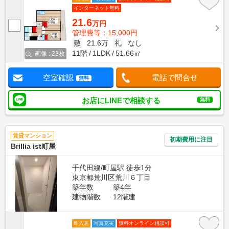
インターネット無料
21.6
万円
管理費等：15,000円
敷
21.6万
礼
なし
11階
1LDK
51.66㎡
画像 : 23枚
空室確認
電話で問合せ
無料
お店にLINEで相談する
無料
賃貸マンション
初期費用に注目
Brillia ist町屋
千代田線/町屋駅 徒歩1分
東京都荒川区荒川６丁目
築年数
築4年
建物階数
12階建
即入居
写真充実
無料オンライン相談可