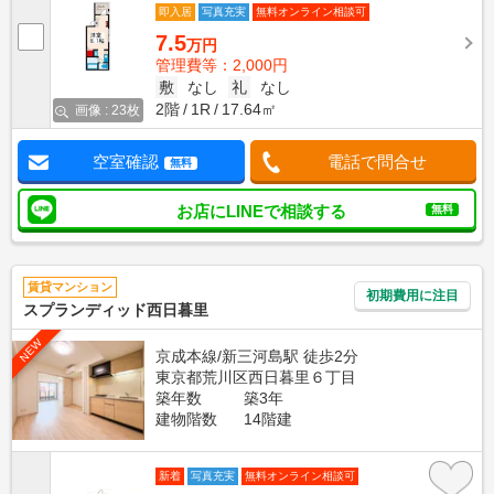
即入居
写真充実
無料オンライン相談可
7.5
万円
管理費等：2,000円
敷
なし
礼
なし
2階
1R
17.64㎡
画像 : 23枚
空室確認
電話で問合せ
無料
お店にLINEで相談する
無料
賃貸マンション
初期費用に注目
スプランディッド西日暮里
NEW
京成本線/新三河島駅 徒歩2分
東京都荒川区西日暮里６丁目
築年数
築3年
建物階数
14階建
新着
写真充実
無料オンライン相談可