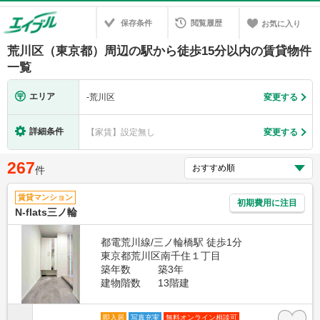
保存条件
閲覧履歴
お気に入り
荒川区（東京都）周辺の駅から徒歩15分以内の賃貸物件
一覧
エリア
-
荒川区
変更する
詳細条件
【家賃】設定無し
変更する
267
件
賃貸マンション
初期費用に注目
N-flats三ノ輪
都電荒川線/三ノ輪橋駅 徒歩1分
東京都荒川区南千住１丁目
築年数
築3年
建物階数
13階建
即入居
写真充実
無料オンライン相談可