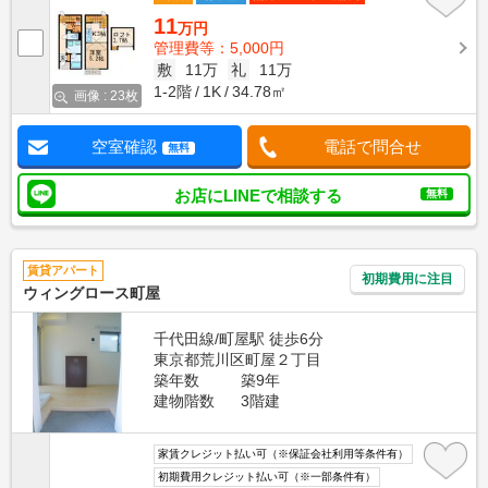
11
万円
管理費等：5,000円
敷
11万
礼
11万
1-2階
1K
34.78㎡
画像 : 23枚
空室確認
電話で問合せ
無料
お店にLINEで相談する
無料
賃貸アパート
初期費用に注目
ウィングロース町屋
千代田線/町屋駅 徒歩6分
東京都荒川区町屋２丁目
築年数
築9年
建物階数
3階建
家賃クレジット払い可（※保証会社利用等条件有）
初期費用クレジット払い可（※一部条件有）