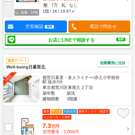
敷
7万
礼
なし
1階
1K
19.87㎡
画像 : 18枚
空室確認
電話で問合せ
無料
お店にLINEで相談する
無料
賃貸アパート
初期費用に注目
Well-being日暮里北
NEW
都営日暮里・舎人ライナー/赤土小学校前
駅 徒歩3分
東京都荒川区東尾久２丁目
築年数
築浅
建物階数
3階建
新着
即入居
写真充実
無料オンライン相談可
インターネット無料
7.3
万円
管理費等：3,000円