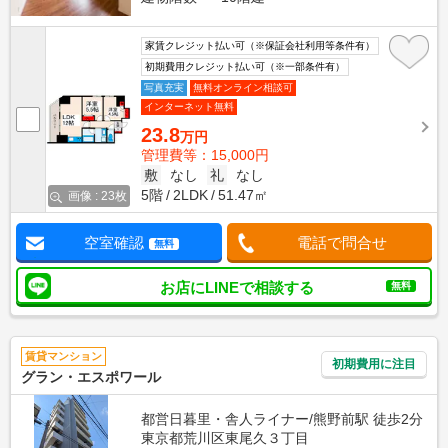
家賃クレジット払い可（※保証会社利用等条件有）
初期費用クレジット払い可（※一部条件有）
写真充実
無料オンライン相談可
インターネット無料
23.8
万円
管理費等：15,000円
敷
なし
礼
なし
5階
2LDK
51.47㎡
画像 : 23枚
空室確認
電話で問合せ
無料
お店にLINEで相談する
無料
賃貸マンション
初期費用に注目
グラン・エスポワール
都営日暮里・舎人ライナー/熊野前駅 徒歩2分
東京都荒川区東尾久３丁目