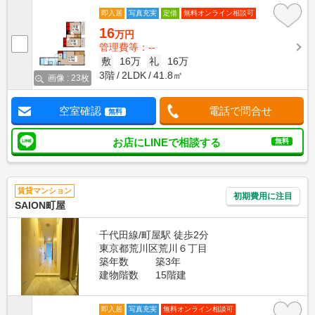
即入居
写真充実
定借
無料オンライン相談可
16
万円
管理費等：--
敷
16万
礼
16万
3階
2LDK
41.8㎡
画像 : 23枚
空室確認
電話で問合せ
無料
お店にLINEで相談する
無料
賃貸マンション
初期費用に注目
SAION町屋
千代田線/町屋駅 徒歩2分
東京都荒川区荒川６丁目
築年数
築3年
建物階数
15階建
即入居
写真充実
無料オンライン相談可