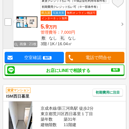
家賃クレジット払い可（※保証会社利用等条件有）
初期費用クレジット払い可（※一部条件有）
即入居
写真充実
無料オンライン相談可
インターネット無料
5.9
万円
管理費等：7,000円
敷
なし
礼
なし
3階
1K
16.04㎡
画像 : 21枚
空室確認
電話で問合せ
無料
お店にLINEで相談する
無料
賃貸マンション
初期費用に注目
ISM西日暮里
京成本線/新三河島駅 徒歩2分
東京都荒川区西日暮里１丁目
築年数
築31年
建物階数
11階建