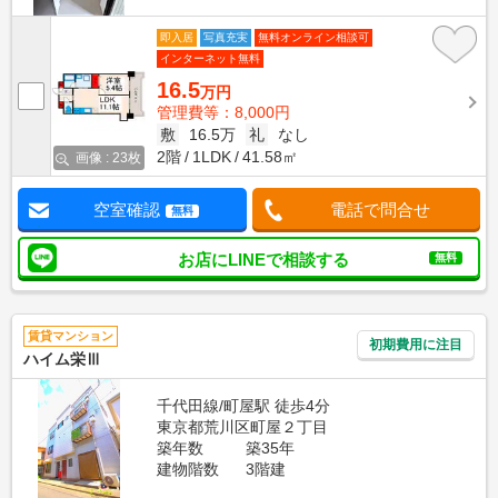
即入居
写真充実
無料オンライン相談可
インターネット無料
16.5
万円
管理費等：8,000円
敷
16.5万
礼
なし
2階
1LDK
41.58㎡
画像 : 23枚
空室確認
電話で問合せ
無料
お店にLINEで相談する
無料
賃貸マンション
初期費用に注目
ハイム栄Ⅲ
千代田線/町屋駅 徒歩4分
東京都荒川区町屋２丁目
築年数
築35年
建物階数
3階建