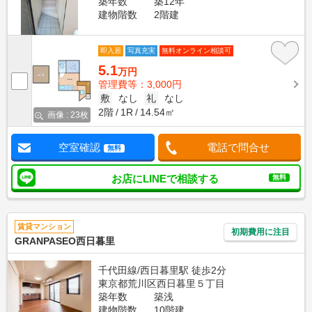
築年数
築12年
建物階数
2階建
即入居
写真充実
無料オンライン相談可
5.1
万円
管理費等：3,000円
敷
なし
礼
なし
2階
1R
14.54㎡
画像 : 23枚
空室確認
電話で問合せ
無料
お店にLINEで相談する
無料
賃貸マンション
初期費用に注目
GRANPASEO西日暮里
千代田線/西日暮里駅 徒歩2分
東京都荒川区西日暮里５丁目
築年数
築浅
建物階数
10階建