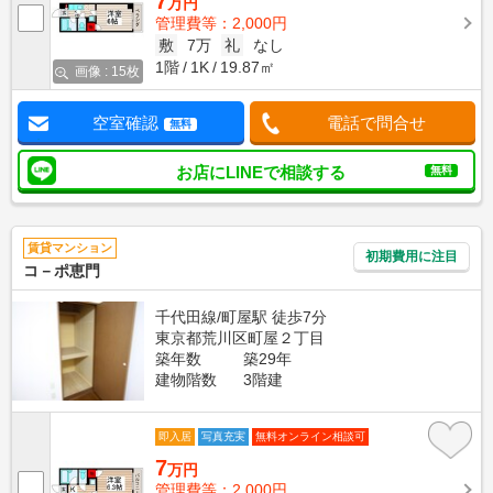
7
万円
管理費等：2,000円
敷
7万
礼
なし
1階
1K
19.87㎡
画像 : 15枚
空室確認
電話で問合せ
無料
お店にLINEで相談する
無料
賃貸マンション
初期費用に注目
コ－ポ恵門
千代田線/町屋駅 徒歩7分
東京都荒川区町屋２丁目
築年数
築29年
建物階数
3階建
即入居
写真充実
無料オンライン相談可
7
万円
管理費等：2,000円