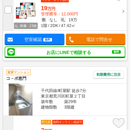
19
万円
管理費等：12,000円
敷
なし
礼
19万
1階
2DK
47.42㎡
画像 : 23枚
空室確認
電話で問合せ
無料
お店にLINEで相談する
無料
賃貸マンション
初期費用に注目
コ－ポ恵門
千代田線/町屋駅 徒歩7分
東京都荒川区町屋２丁目
築年数
築29年
建物階数
3階建
即入居
無料オンライン相談可