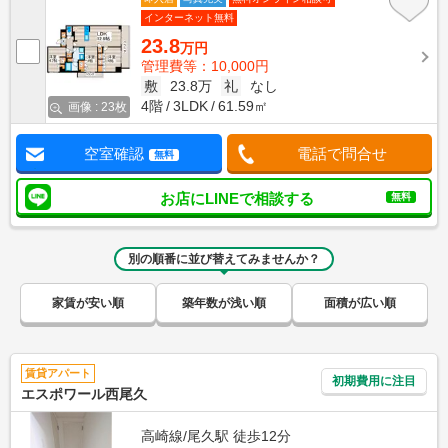
インターネット無料
23.8
万円
管理費等：10,000円
敷
23.8万
礼
なし
4階
3LDK
61.59㎡
画像 : 23枚
空室確認
電話で問合せ
無料
お店にLINEで相談する
無料
別の順番に並び替えてみませんか？
家賃が安い順
築年数が浅い順
面積が広い順
賃貸アパート
初期費用に注目
エスポワール西尾久
高崎線/尾久駅 徒歩12分