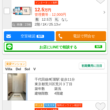
インターネット無料
12.5
万円
管理費等：12,000円
敷
12.5万
礼
なし
2階
1K
25.13㎡
画像 : 23枚
空室確認
電話で問合せ
無料
お店にLINEで相談する
無料
賃貸マンション
初期費用に注目
Villa Del Sol V
千代田線/町屋駅 徒歩11分
東京都荒川区荒川３丁目
築年数
築浅
建物階数
4階建
即入居
写真充実
無料オンライン相談可
インターネット無料