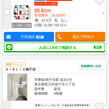
インターネット無料
22.5
万円
管理費等：20,000円
敷
22.5万
礼
なし
15階
2LDK
50.21㎡
画像 : 23枚
空室確認
電話で問合せ
無料
お店にLINEで相談する
無料
賃貸マンション
初期費用に注目
ＡＩＲＬＩＸ南千住
常磐線/南千住駅 徒歩2分
東京都荒川区南千住５丁目
築年数
築浅
建物階数
4階建
家賃クレジット払い可（※保証会社利用等条件有）