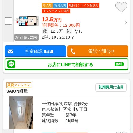
即入居
写真充実
無料オンライン相談可
インターネット無料
12.5
万円
管理費等：12,000円
敷
12.5万
礼
なし
2階
1K
25.13㎡
画像 : 23枚
空室確認
電話で問合せ
無料
お店にLINEで相談する
無料
賃貸マンション
初期費用に注目
SAION町屋
千代田線/町屋駅 徒歩2分
東京都荒川区荒川６丁目
築年数
築3年
建物階数
15階建