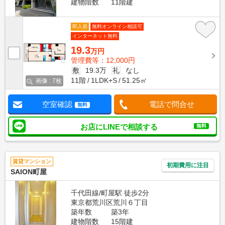
建物階数
11階建
即入居
無料オンライン相談可
インターネット無料
19.3
万円
管理費等：12,000円
敷
19.3万
礼
なし
11階
1LDK+S
51.25㎡
画像 : 7枚
空室確認
電話で問合せ
無料
お店にLINEで相談する
無料
賃貸マンション
初期費用に注目
SAION町屋
千代田線/町屋駅 徒歩2分
東京都荒川区荒川６丁目
築年数
築3年
建物階数
15階建