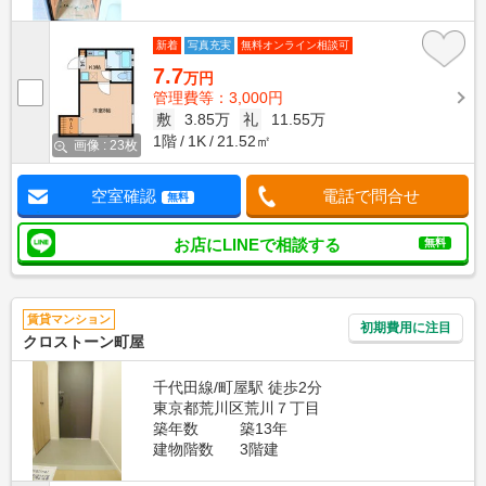
新着
写真充実
無料オンライン相談可
7.7
万円
管理費等：3,000円
敷
3.85万
礼
11.55万
1階
1K
21.52㎡
画像 : 23枚
空室確認
電話で問合せ
無料
お店にLINEで相談する
無料
賃貸マンション
初期費用に注目
クロストーン町屋
千代田線/町屋駅 徒歩2分
東京都荒川区荒川７丁目
築年数
築13年
建物階数
3階建