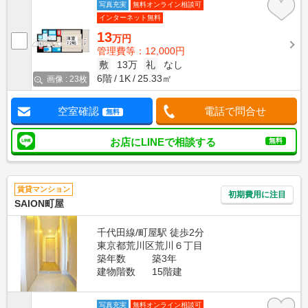
写真充実
無料オンライン相談可
インターネット無料
13
万円
管理費等：12,000円
敷
13万
礼
なし
6階
1K
25.33㎡
画像 : 23枚
空室確認
電話で問合せ
無料
お店にLINEで相談する
無料
賃貸マンション
初期費用に注目
SAION町屋
千代田線/町屋駅 徒歩2分
東京都荒川区荒川６丁目
築年数
築3年
建物階数
15階建
写真充実
無料オンライン相談可