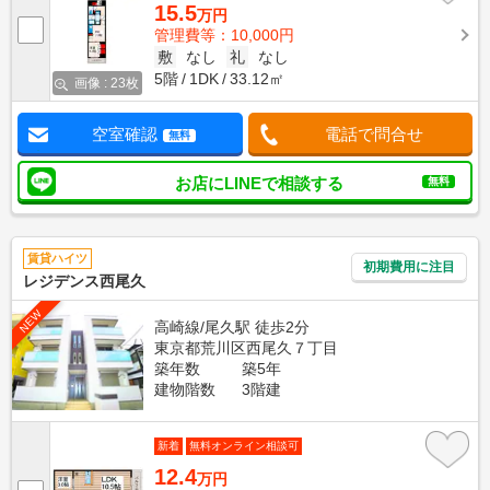
15.5
万円
管理費等：10,000円
敷
なし
礼
なし
5階
1DK
33.12㎡
画像 : 23枚
空室確認
電話で問合せ
無料
お店にLINEで相談する
無料
賃貸ハイツ
初期費用に注目
レジデンス西尾久
NEW
高崎線/尾久駅 徒歩2分
東京都荒川区西尾久７丁目
築年数
築5年
建物階数
3階建
新着
無料オンライン相談可
12.4
万円