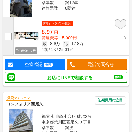
築年数
築12年
建物階数
8階建
無料オンライン相談可
8.9
万円
管理費等：5,000円
敷
8.9万
礼
17.8万
4階
1K
25.31㎡
画像 : 7枚
空室確認
電話で問合せ
無料
お店にLINEで相談する
無料
賃貸マンション
初期費用に注目
コンフォリア西尾久
都電荒川線/小台駅 徒歩2分
東京都荒川区西尾久３丁目
築年数
築浅