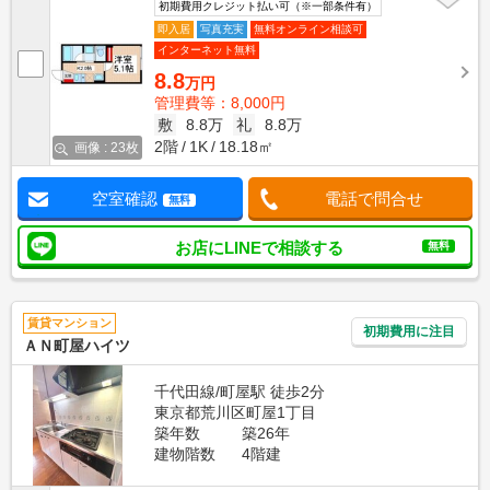
初期費用クレジット払い可（※一部条件有）
即入居
写真充実
無料オンライン相談可
インターネット無料
8.8
万円
管理費等：8,000円
敷
8.8万
礼
8.8万
2階
1K
18.18㎡
画像 : 23枚
空室確認
電話で問合せ
無料
お店にLINEで相談する
無料
賃貸マンション
初期費用に注目
ＡＮ町屋ハイツ
千代田線/町屋駅 徒歩2分
東京都荒川区町屋1丁目
築年数
築26年
建物階数
4階建