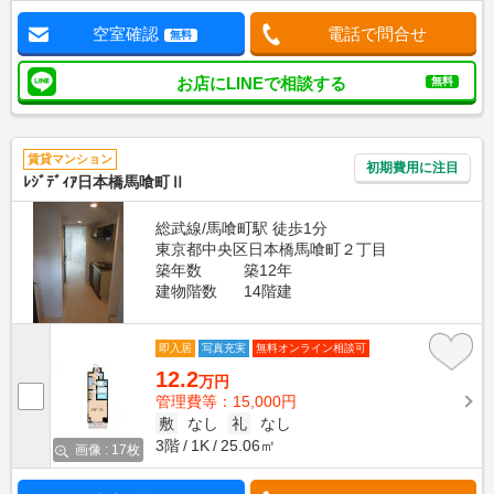
空室確認
電話で問合せ
無料
お店にLINEで相談する
無料
賃貸マンション
初期費用に注目
ﾚｼﾞﾃﾞｨｱ日本橋馬喰町Ⅱ
総武線/馬喰町駅 徒歩1分
東京都中央区日本橋馬喰町２丁目
築年数
築12年
建物階数
14階建
即入居
写真充実
無料オンライン相談可
12.2
万円
管理費等：15,000円
敷
なし
礼
なし
3階
1K
25.06㎡
画像 : 17枚