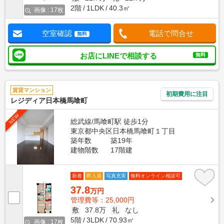
2階
1LDK
40.3㎡
画像 : 17枚
空室確認
電話で問合せ
無料
お店にLINEで相談する
無料
賃貸マンション
初期費用に注目
レジディア日本橋馬喰町
NEW
総武線/馬喰町駅 徒歩1分
東京都中央区日本橋馬喰町１丁目
築年数
築19年
建物階数
17階建
新着
即入居
写真充実
無料オンライン相談可
37.8
万円
管理費等：25,000円
敷
37.8万
礼
なし
5階
3LDK
70.93㎡
画像 : 17枚