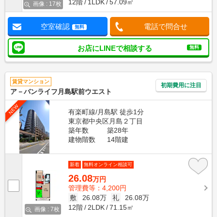
12階
1LDK
57.09㎡
画像 : 17枚
空室確認
電話で問合せ
無料
お店にLINEで相談する
無料
賃貸マンション
初期費用に注目
ア－バンライフ月島駅前ウエスト
NEW
有楽町線/月島駅 徒歩1分
東京都中央区月島２丁目
築年数
築28年
建物階数
14階建
新着
無料オンライン相談可
26.08
万円
管理費等：4,200円
敷
26.08万
礼
26.08万
12階
2LDK
71.15㎡
画像 : 7枚