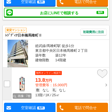
空室確認
電話で問合せ
無料
お店にLINEで相談する
無料
賃貸マンション
初期費用に注目
ﾚｼﾞﾃﾞｨｱ日本橋馬喰町Ⅱ
総武線/馬喰町駅 徒歩1分
東京都中央区日本橋馬喰町２丁目
築年数
築12年
建物階数
14階建
無料オンライン相談可
13.8
万円
管理費等：15,000円
敷
なし
礼
なし
13階
1K
25㎡
画像 : 7枚
空室確認
電話で問合せ
無料