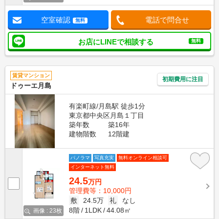
空室確認
電話で問合せ
無料
お店にLINEで相談する
無料
賃貸マンション
初期費用に注目
ドゥーエ月島
有楽町線/月島駅 徒歩1分
東京都中央区月島１丁目
築年数
築16年
建物階数
12階建
パノラマ
写真充実
無料オンライン相談可
インターネット無料
24.5
万円
管理費等：10,000円
敷
24.5万
礼
なし
8階
1LDK
44.08㎡
画像 : 23枚