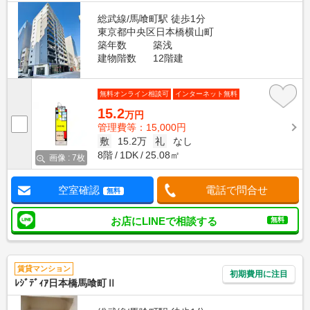
総武線/馬喰町駅 徒歩1分
東京都中央区日本橋横山町
築年数
築浅
建物階数
12階建
無料オンライン相談可
インターネット無料
15.2
万円
管理費等：15,000円
敷
15.2万
礼
なし
8階
1DK
25.08㎡
画像 : 7枚
空室確認
電話で問合せ
無料
お店にLINEで相談する
無料
賃貸マンション
初期費用に注目
ﾚｼﾞﾃﾞｨｱ日本橋馬喰町Ⅱ