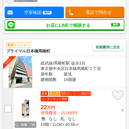
空室確認
電話で問合せ
無料
お店にLINEで相談する
無料
賃貸マンション
初期費用に注目
プライマル日本橋馬喰町
NEW
総武線/馬喰町駅 徒歩1分
東京都中央区日本橋馬喰町２丁目
築年数
築浅
建物階数
15階建
新着
即入居
無料オンライン相談可
インターネット無料
22
万円
管理費等：15,000円
敷
なし
礼
なし
10階
1LDK
40.66㎡
画像 : 7枚