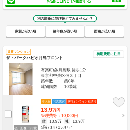
お店にLINEで相談する
無料
別の順番に並び替えてみませんか？
家賃が安い順
築年数が浅い順
面積が広い順
賃貸マンション
初期費用に注目
ザ・パークハビオ月島フロント
有楽町線/月島駅 徒歩1分
東京都中央区佃３丁目
築年数
築6年
建物階数
10階建
即入居
写真充実
無料オンライン相談可
13.9
万円
管理費等：10,000円
敷
13.9万
礼
13.9万
5階
1K
25.47㎡
画像 : 23枚