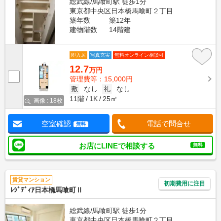
総武線/馬喰町駅 徒歩1分
東京都中央区日本橋馬喰町２丁目
築年数
築12年
建物階数
14階建
即入居
写真充実
無料オンライン相談可
12.7
万円
管理費等：15,000円
敷
なし
礼
なし
11階
1K
25㎡
画像 : 18枚
空室確認
電話で問合せ
無料
お店にLINEで相談する
無料
賃貸マンション
初期費用に注目
ﾚｼﾞﾃﾞｨｱ日本橋馬喰町Ⅱ
総武線/馬喰町駅 徒歩1分
東京都中央区日本橋馬喰町２丁目