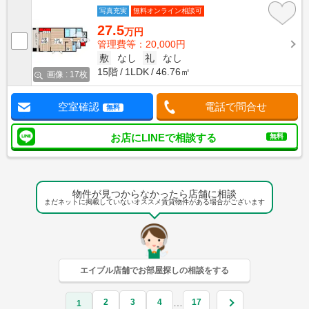
写真充実
無料オンライン相談可
27.5
万円
管理費等：20,000円
敷
なし
礼
なし
15階
1LDK
46.76㎡
画像 : 17枚
空室確認
電話で問合せ
無料
お店にLINEで相談する
無料
物件が見つからなかったら店舗に相談
まだネットに掲載していないオススメ賃貸物件がある場合がございます
エイブル店舗でお部屋探しの相談をする
2
3
4
17
…
1