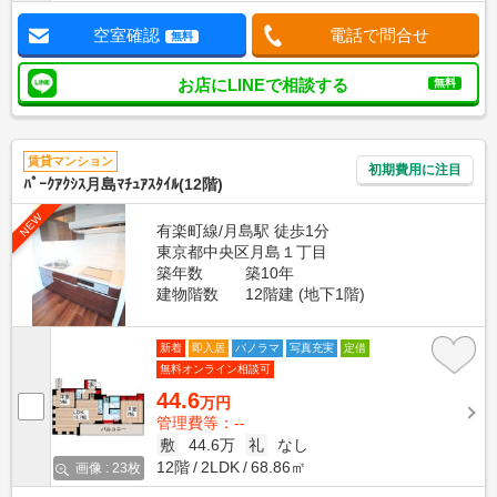
空室確認
電話で問合せ
無料
お店にLINEで相談する
無料
賃貸マンション
初期費用に注目
ﾊﾟｰｸｱｸｼｽ月島ﾏﾁｭｱｽﾀｲﾙ(12階)
NEW
有楽町線/月島駅 徒歩1分
東京都中央区月島１丁目
築年数
築10年
建物階数
12階建 (地下1階)
新着
即入居
パノラマ
写真充実
定借
無料オンライン相談可
44.6
万円
管理費等：--
敷
44.6万
礼
なし
12階
2LDK
68.86㎡
画像 : 23枚