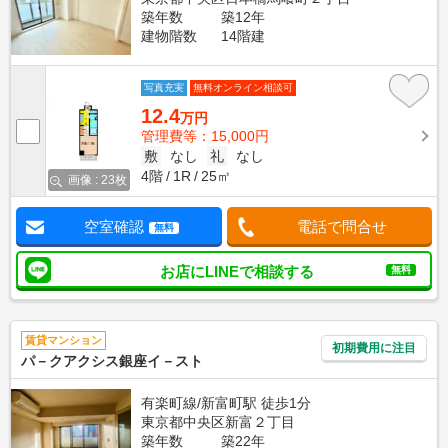
築年数
築12年
建物階数
14階建
写真充実
無料オンライン相談可
12.4
万円
管理費等：15,000円
敷
なし
礼
なし
4階
1R
25㎡
画像 : 23枚
空室確認
電話で問合せ
無料
お店にLINEで相談する
無料
賃貸マンション
初期費用に注目
パ－クアクシス銀座イ－スト
有楽町線/新富町駅 徒歩1分
東京都中央区新富２丁目
築年数
築22年