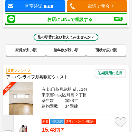
空室確認
電話で問合せ
無料
お店にLINEで相談する
無料
別の順番に並び替えてみませんか？
家賃が安い順
築年数が浅い順
面積が広い順
賃貸マンション
初期費用に注目
ア－バンライフ月島駅前ウエスト
NEW
有楽町線/月島駅 徒歩1分
東京都中央区月島２丁目
築年数
築28年
建物階数
14階建
新着
写真充実
無料オンライン相談可
15.48
万円