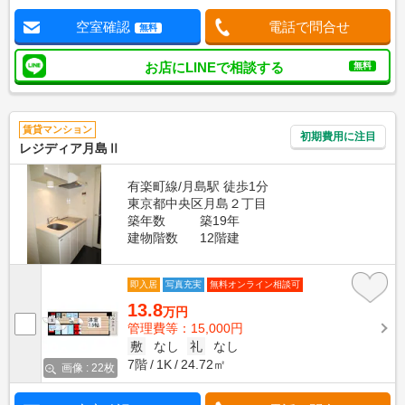
空室確認
電話で問合せ
無料
お店にLINEで相談する
無料
賃貸マンション
初期費用に注目
レジディア月島Ⅱ
有楽町線/月島駅 徒歩1分
東京都中央区月島２丁目
築年数
築19年
建物階数
12階建
即入居
写真充実
無料オンライン相談可
13.8
万円
管理費等：15,000円
敷
なし
礼
なし
7階
1K
24.72㎡
画像 : 22枚