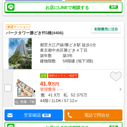
お店にLINEで相談する
無料
賃貸マンション
初期費用に注目
パークタワー勝どきｻｳｽ棟(4406)
都営大江戸線/勝どき駅 徒歩1分
東京都中央区勝どき４丁目
築年数
築3年
建物階数
58階建 (地下3階)
定借
無料オンライン相談可
41.9
万円
管理費等：--
敷
41.9万
礼
52.375万
44階
1LDK
57.12㎡
画像 : 7枚
空室確認
電話で問合せ
無料