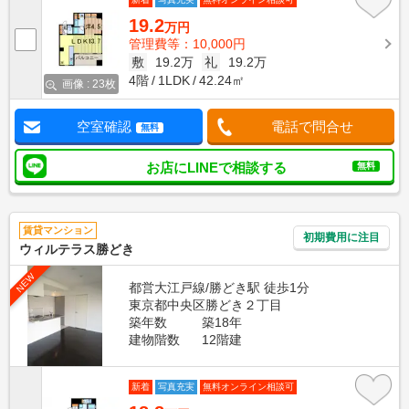
19.2
万円
管理費等：10,000円
敷
19.2万
礼
19.2万
4階
1LDK
42.24㎡
画像 : 23枚
空室確認
電話で問合せ
無料
お店にLINEで相談する
無料
賃貸マンション
初期費用に注目
ウィルテラス勝どき
NEW
都営大江戸線/勝どき駅 徒歩1分
東京都中央区勝どき２丁目
築年数
築18年
建物階数
12階建
新着
写真充実
無料オンライン相談可