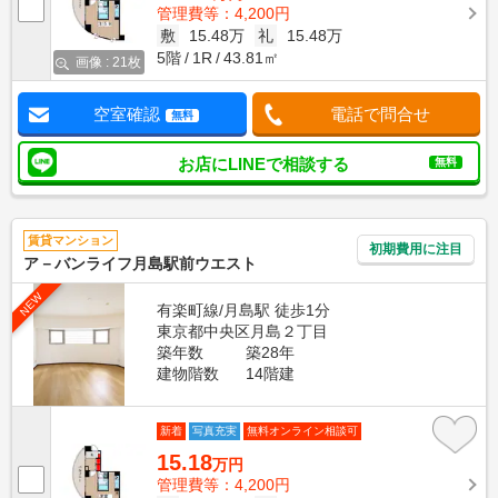
管理費等：4,200円
敷
15.48万
礼
15.48万
5階
1R
43.81㎡
画像 : 21枚
空室確認
電話で問合せ
無料
お店にLINEで相談する
無料
賃貸マンション
初期費用に注目
ア－バンライフ月島駅前ウエスト
NEW
有楽町線/月島駅 徒歩1分
東京都中央区月島２丁目
築年数
築28年
建物階数
14階建
新着
写真充実
無料オンライン相談可
15.18
万円
管理費等：4,200円