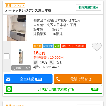
賃貸マンション
初期費用に注目
オーキッドレジデンス東日本橋
都営浅草線/東日本橋駅 徒歩1分
東京都中央区東日本橋１丁目
築年数
築23年
建物階数
10階建
即入居
写真充実
定借
無料オンライン相談可
16
万円
管理費等：10,000円
敷
16万
礼
なし
4階
1K
32.44㎡
画像 : 15枚
空室確認
電話で問合せ
無料
お店にLINEで相談する
無料
賃貸マンション