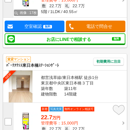
管理費等：15,000円
敷
22.7万
礼
22.7万
5階
1LDK
40.55㎡
画像 : 17枚
空室確認
電話で問合せ
無料
お店にLINEで相談する
無料
賃貸マンション
初期費用に注目
ﾊﾟｰｸｱｸｼｽ東日本橋ｽﾃｰｼｮﾝｹﾞｰﾄ
NEW
都営浅草線/東日本橋駅 徒歩1分
東京都中央区東日本橋３丁目
築年数
築11年
建物階数
14階建
新着
写真充実
無料オンライン相談可
22.7
万円
管理費等：15,000円
敷
22.7万
礼
22.7万