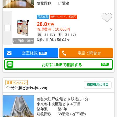
建物階数
14階建
写真充実
無料オンライン相談可
28.8
万円
管理費等：10,000円
敷
28.8万
礼
28.8万
6階
1LDK
56.04㎡
画像 : 19枚
空室確認
電話で問合せ
無料
お店にLINEで相談する
無料
賃貸マンション
初期費用に注目
ﾊﾟｰｸﾀﾜｰ勝どきｻｳｽ棟(720)
都営大江戸線/勝どき駅 徒歩1分
東京都中央区勝どき４丁目
築年数
築3年
建物階数
58階建 (地下3階)