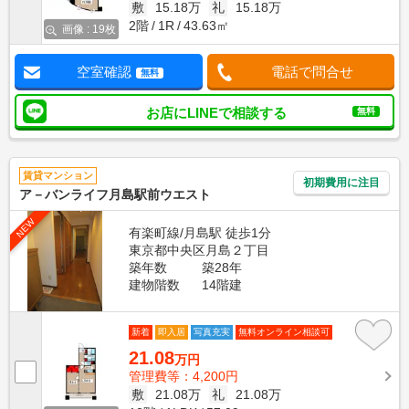
敷
15.18万
礼
15.18万
2階
1R
43.63㎡
画像 : 19枚
空室確認
電話で問合せ
無料
お店にLINEで相談する
無料
賃貸マンション
初期費用に注目
ア－バンライフ月島駅前ウエスト
NEW
有楽町線/月島駅 徒歩1分
東京都中央区月島２丁目
築年数
築28年
建物階数
14階建
新着
即入居
写真充実
無料オンライン相談可
21.08
万円
管理費等：4,200円
敷
21.08万
礼
21.08万