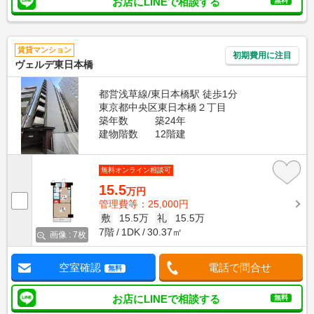
お店にLINEで相談する
無料
賃貸マンション
初期費用に注目
ヴェルデ東日本橋
都営浅草線/東日本橋駅 徒歩1分
東京都中央区東日本橋２丁目
築年数
築24年
建物階数
12階建
無料オンライン相談可
15.5
万円
管理費等：25,000円
敷
15.5万
礼
15.5万
7階
1DK
30.37㎡
画像 : 7枚
空室確認
電話で問合せ
無料
お店にLINEで相談する
無料