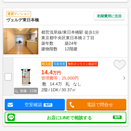
賃貸マンション
初期費用に注目
ヴェルデ東日本橋
都営浅草線/東日本橋駅 徒歩1分
東京都中央区東日本橋２丁目
築年数
築24年
建物階数
12階建
即入居
写真充実
無料オンライン相談可
14.4
万円
管理費等：25,000円
敷
14.4万
礼
なし
2階
1DK
30.37㎡
画像 : 22枚
空室確認
電話で問合せ
無料
お店にLINEで相談する
無料