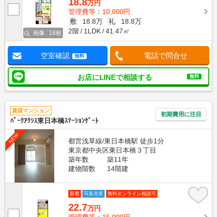
18.8
万円
管理費等：10,000円
敷
18.8万
礼
18.8万
2階
1LDK
41.47㎡
画像 : 18枚
空室確認
電話で問合せ
無料
お店にLINEで相談する
無料
賃貸マンション
初期費用に注目
ﾊﾟｰｸｱｸｼｽ東日本橋ｽﾃｰｼｮﾝｹﾞｰﾄ
NEW
都営浅草線/東日本橋駅 徒歩1分
東京都中央区東日本橋３丁目
築年数
築11年
建物階数
14階建
新着
写真充実
無料オンライン相談可
22.7
万円