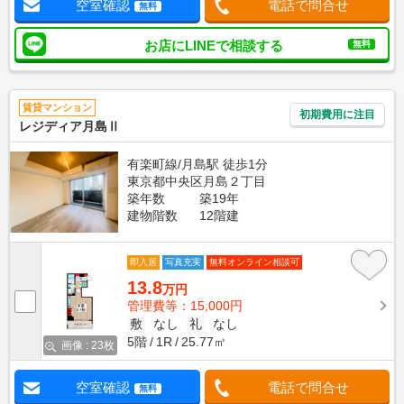
空室確認
電話で問合せ
無料
お店にLINEで相談する
無料
賃貸マンション
初期費用に注目
レジディア月島Ⅱ
有楽町線/月島駅 徒歩1分
東京都中央区月島２丁目
築年数
築19年
建物階数
12階建
即入居
写真充実
無料オンライン相談可
13.8
万円
管理費等：15,000円
敷
なし
礼
なし
5階
1R
25.77㎡
画像 : 23枚
空室確認
電話で問合せ
無料