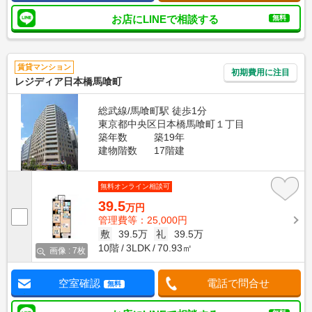
お店にLINEで相談する
無料
賃貸マンション
初期費用に注目
レジディア日本橋馬喰町
総武線/馬喰町駅 徒歩1分
東京都中央区日本橋馬喰町１丁目
築年数
築19年
建物階数
17階建
無料オンライン相談可
39.5
万円
管理費等：25,000円
敷
39.5万
礼
39.5万
10階
3LDK
70.93㎡
画像 : 7枚
空室確認
電話で問合せ
無料