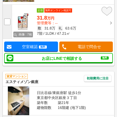
定借
無料オンライン相談可
31.8
万円
管理費等：--
敷
31.8万
礼
63.6万
7階
1LDK
47.21㎡
画像 : 7枚
空室確認
電話で問合せ
無料
お店にLINEで相談する
無料
賃貸マンション
初期費用に注目
エスティメゾン銀座
日比谷線/東銀座駅 徒歩1分
東京都中央区銀座３丁目
築年数
築21年
建物階数
16階建 (地下1階)