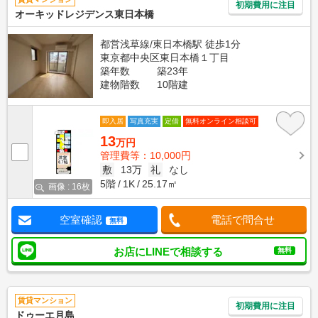
初期費用に注目
オーキッドレジデンス東日本橋
都営浅草線/東日本橋駅 徒歩1分
東京都中央区東日本橋１丁目
築年数
築23年
建物階数
10階建
即入居
写真充実
定借
無料オンライン相談可
13
万円
管理費等：10,000円
敷
13万
礼
なし
5階
1K
25.17㎡
画像 : 16枚
空室確認
電話で問合せ
無料
お店にLINEで相談する
無料
賃貸マンション
初期費用に注目
ドゥーエ月島