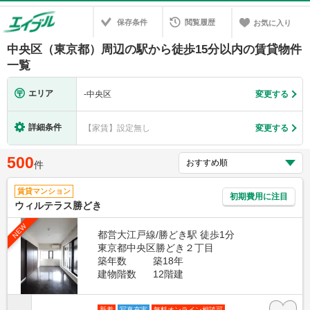
保存条件
閲覧履歴
お気に入り
中央区（東京都）周辺の駅から徒歩15分以内の賃貸物件
一覧
エリア
-
中央区
変更する
詳細条件
【家賃】設定無し
変更する
500
件
賃貸マンション
初期費用に注目
ウィルテラス勝どき
NEW
都営大江戸線/勝どき駅 徒歩1分
東京都中央区勝どき２丁目
築年数
築18年
建物階数
12階建
新着
写真充実
無料オンライン相談可