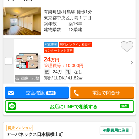
有楽町線/月島駅 徒歩1分
東京都中央区月島１丁目
築年数
築16年
建物階数
12階建
写真充実
無料オンライン相談可
インターネット無料
24
万円
管理費等：10,000円
敷
24万
礼
なし
9階
1LDK
41.82㎡
画像 : 23枚
空室確認
電話で問合せ
無料
お店にLINEで相談する
無料
賃貸マンション
初期費用に注目
アーバネックス日本橋横山町