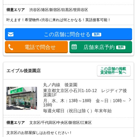
得意エリア
渋谷区/港区/新宿区/目黒区/世田谷区
叶えます！希望物件♪渋谷に来れば何とかなる！英語接客可能！
この店舗に問合せる
無料
電話で問合せ
店舗来店予約
無料
この店舗の掲載
エイブル後楽園店
賃貸物件一覧へ
丸ノ内線 後楽園
東京都文京区小石川1-10-12 レジディア後
楽園1F
月、水、木：13時～18時 金～日：10時～
18時
毎週火曜日（祝日は除く）年末年始
得意エリア
文京区/千代田区/中央区/新宿区/江東区
文京区のお部屋探しはお任せください！