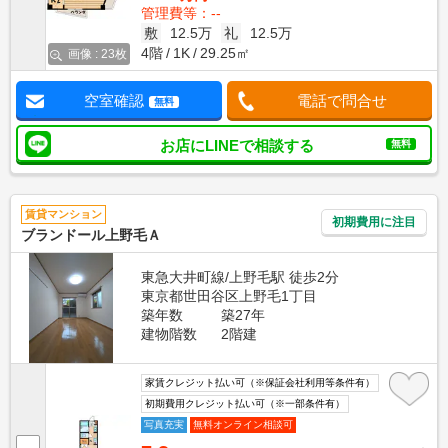
管理費等：--
敷
12.5万
礼
12.5万
4階
1K
29.25㎡
画像 : 23枚
空室確認
電話で問合せ
無料
お店にLINEで相談する
無料
賃貸マンション
初期費用に注目
ブランドール上野毛Ａ
東急大井町線/上野毛駅 徒歩2分
東京都世田谷区上野毛1丁目
築年数
築27年
建物階数
2階建
家賃クレジット払い可（※保証会社利用等条件有）
初期費用クレジット払い可（※一部条件有）
写真充実
無料オンライン相談可