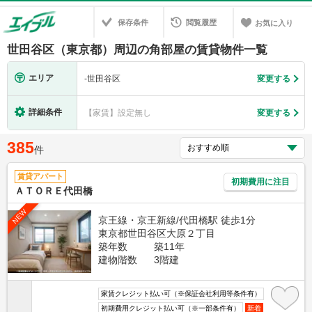
保存条件
閲覧履歴
お気に入り
世田谷区（東京都）周辺の角部屋の賃貸物件一覧
エリア
-
世田谷区
変更する
詳細条件
【家賃】設定無し
変更する
385
件
賃貸アパート
初期費用に注目
ＡＴＯＲＥ代田橋
NEW
京王線・京王新線/代田橋駅 徒歩1分
東京都世田谷区大原２丁目
築年数
築11年
建物階数
3階建
家賃クレジット払い可（※保証会社利用等条件有）
初期費用クレジット払い可（※一部条件有）
新着