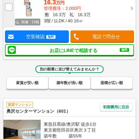
16.3
万円
管理費等：2,000円
敷
16.3万
礼
16.3万
3階
1LDK
40.16㎡
画像 : 19枚
空室確認
電話で問合せ
無料
お店にLINEで相談する
無料
別の順番に並び替えてみませんか？
家賃が安い順
築年数が浅い順
面積が広い順
賃貸マンション
初期費用に注目
奥沢センターマンション（601）
東急目黒線/奥沢駅 徒歩1分
東京都世田谷区奥沢３丁目
築年数
築55年