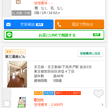
管理費等：--
敷
なし
礼
なし
2階
1R
18.62㎡
画像 : 23枚
空室確認
電話で問合せ
無料
お店にLINEで相談する
無料
賃貸マンション
初期費用に注目
第三通南ビル
京王線・京王新線/下高井戸駅 徒歩2分
東京都世田谷区赤堤４丁目
築年数
築46年
建物階数
5階建
即入居
写真充実
無料オンライン相談可
8
万円
管理費等：2,000円