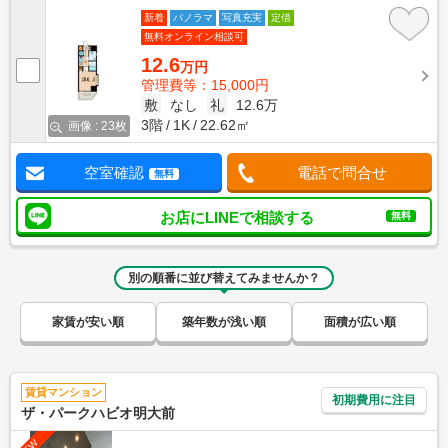
新着
パノラマ
写真充実
定借
無料オンライン相談可
12.6
万円
管理費等：15,000円
敷
なし
礼
12.6万
3階
1K
22.62㎡
画像 : 23枚
空室確認
電話で問合せ
無料
お店にLINEで相談する
無料
別の順番に並び替えてみませんか？
家賃が安い順
築年数が浅い順
面積が広い順
賃貸マンション
初期費用に注目
ザ・パークハビオ明大前