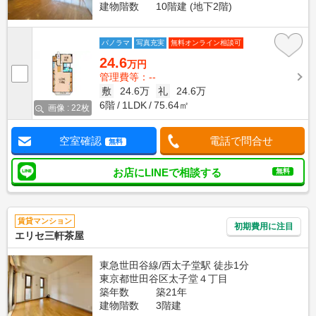
建物階数
10階建 (地下2階)
パノラマ
写真充実
無料オンライン相談可
24.6
万円
管理費等：--
敷
24.6万
礼
24.6万
6階
1LDK
75.64㎡
画像 : 22枚
空室確認
電話で問合せ
無料
お店にLINEで相談する
無料
賃貸マンション
初期費用に注目
エリセ三軒茶屋
東急世田谷線/西太子堂駅 徒歩1分
東京都世田谷区太子堂４丁目
築年数
築21年
建物階数
3階建