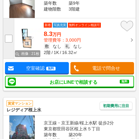
築年数
築9年
建物階数
3階建
新着
写真充実
無料オンライン相談可
8.3
万円
管理費等：3,000円
敷
なし
礼
なし
2階
1K
16.32㎡
画像 : 21枚
空室確認
電話で問合せ
無料
お店にLINEで相談する
無料
賃貸マンション
初期費用に注目
レジディア桜上水
京王線・京王新線/桜上水駅 徒歩2分
東京都世田谷区桜上水５丁目
築年数
築20年