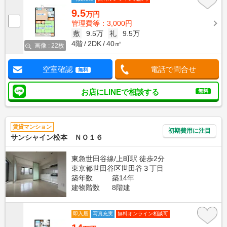
9.5
万円
管理費等：3,000円
敷
9.5万
礼
9.5万
4階
2DK
40㎡
画像 : 22枚
空室確認
電話で問合せ
無料
お店にLINEで相談する
無料
賃貸マンション
初期費用に注目
サンシャイン松本 ＮＯ１６
東急世田谷線/上町駅 徒歩2分
東京都世田谷区世田谷３丁目
築年数
築14年
建物階数
8階建
即入居
写真充実
無料オンライン相談可