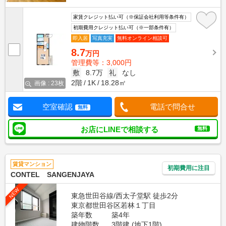
家賃クレジット払い可（※保証会社利用等条件有）
初期費用クレジット払い可（※一部条件有）
即入居
写真充実
無料オンライン相談可
8.7
万円
管理費等：3,000円
敷
8.7万
礼
なし
2階
1K
18.28㎡
画像 : 23枚
空室確認
電話で問合せ
無料
お店にLINEで相談する
無料
賃貸マンション
初期費用に注目
CONTEL SANGENJAYA
NEW
東急世田谷線/西太子堂駅 徒歩2分
東京都世田谷区若林１丁目
築年数
築4年
建物階数
3階建 (地下1階)