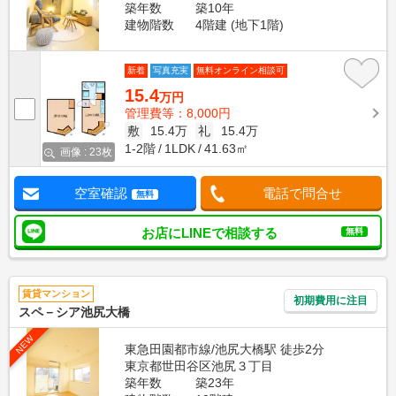
築年数
築10年
建物階数
4階建 (地下1階)
新着
写真充実
無料オンライン相談可
15.4
万円
管理費等：8,000円
敷
15.4万
礼
15.4万
1-2階
1LDK
41.63㎡
画像 : 23枚
空室確認
電話で問合せ
無料
お店にLINEで相談する
無料
賃貸マンション
初期費用に注目
スペ－シア池尻大橋
NEW
東急田園都市線/池尻大橋駅 徒歩2分
東京都世田谷区池尻３丁目
築年数
築23年