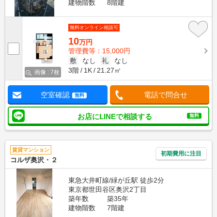
建物階数
8階建
無料オンライン相談可
10
万円
管理費等：15,000円
敷
なし
礼
なし
3階
1K
21.27㎡
画像 : 7枚
空室確認
電話で問合せ
無料
お店にLINEで相談する
無料
賃貸マンション
初期費用に注目
コルザ奥沢・２
東急大井町線/緑が丘駅 徒歩2分
東京都世田谷区奥沢2丁目
築年数
築35年
建物階数
7階建