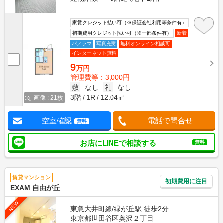
家賃クレジット払い可（※保証会社利用等条件有）
初期費用クレジット払い可（※一部条件有）
新着
パノラマ
写真充実
無料オンライン相談可
インターネット無料
9
万円
管理費等：3,000円
敷
なし
礼
なし
3階
1R
12.04㎡
画像 : 21枚
空室確認
電話で問合せ
無料
お店にLINEで相談する
無料
賃貸マンション
初期費用に注目
EXAM 自由が丘
NEW
東急大井町線/緑が丘駅 徒歩2分
東京都世田谷区奥沢２丁目