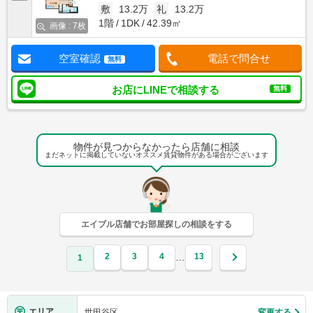
敷
13.2万
礼
13.2万
1階
1DK
42.39㎡
画像 : 7枚
空室確認
電話で問合せ
無料
お店にLINEで相談する
無料
物件が見つからなかったら店舗に相談
まだネットに掲載していないオススメ賃貸物件がある場合がございます
エイブル店舗でお部屋探しの相談をする
2
3
4
13
…
1
エリア
世田谷区
変更する