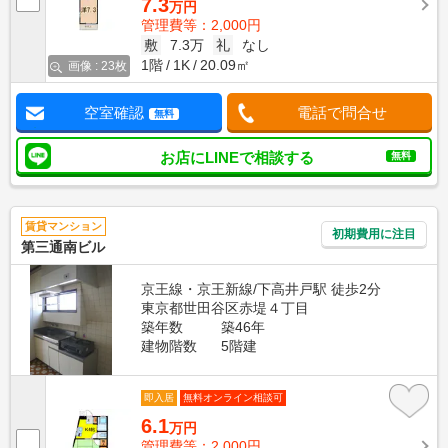
7.3
万円
管理費等：2,000円
敷
7.3万
礼
なし
1階
1K
20.09㎡
画像 : 23枚
空室確認
電話で問合せ
無料
お店にLINEで相談する
無料
賃貸マンション
初期費用に注目
第三通南ビル
京王線・京王新線/下高井戸駅 徒歩2分
東京都世田谷区赤堤４丁目
築年数
築46年
建物階数
5階建
即入居
無料オンライン相談可
6.1
万円
管理費等：2,000円