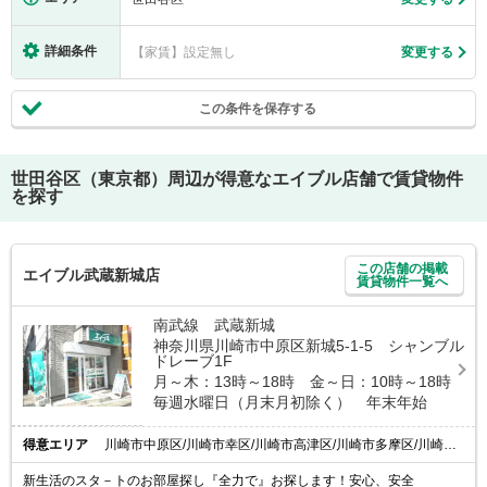
詳細条件
【家賃】設定無し
変更する
この条件を保存する
世田谷区（東京都）
周辺が得意なエイブル店舗で賃貸物件
を探す
この店舗の掲載
エイブル武蔵新城店
賃貸物件一覧へ
南武線 武蔵新城
神奈川県川崎市中原区新城5-1-5 シャンブル
ドレーブ1F
月～木：13時～18時 金～日：10時～18時
毎週水曜日（月末月初除く） 年末年始
得意エリア
川崎市中原区/川崎市幸区/川崎市高津区/川崎市多摩区/川崎市宮前区
新生活のスタ－トのお部屋探し『全力で』お探します！安心、安全