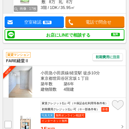
敷
8万
礼
8万
3階
1DK
35.95㎡
画像 : 17枚
空室確認
電話で問合せ
無料
お店にLINEで相談する
無料
賃貸マンション
初期費用に注目
FARE経堂Ⅱ
NEW
小田急小田原線/経堂駅 徒歩10分
東京都世田谷区宮坂１丁目
築年数
築6年
建物階数
4階建
家賃クレジット払い可（※保証会社利用等条件有）
初期費用クレジット払い可（※一部条件有）
新着
写真充実
無料オンライン相談可
インターネット無料