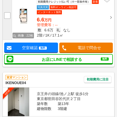
初期費用クレジット払い可（※一部条件有）
新着
写真充実
無料オンライン相談可
インターネット無料
6.6
万円
管理費等：--
敷
6.6万
礼
なし
2階
1K
17.1㎡
画像 : 22枚
空室確認
電話で問合せ
無料
お店にLINEで相談する
無料
賃貸マンション
初期費用に注目
IKENOUE04
NEW
京王井の頭線/池ノ上駅 徒歩1分
東京都世田谷区代沢２丁目
築年数
築13年
建物階数
3階建