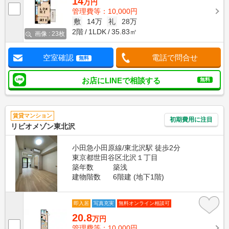
14
万円
管理費等：10,000円
敷
14万
礼
28万
2階
1LDK
35.83㎡
画像 : 23枚
空室確認
電話で問合せ
無料
お店にLINEで相談する
無料
賃貸マンション
初期費用に注目
リビオメゾン東北沢
小田急小田原線/東北沢駅 徒歩2分
東京都世田谷区北沢１丁目
築年数
築浅
建物階数
6階建 (地下1階)
即入居
写真充実
無料オンライン相談可
20.8
万円
管理費等：10,000円