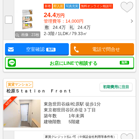
新着
即入居
写真充実
無料オンライン相談可
24.4
万円
管理費等：14,000円
敷
24.4万
礼
24.4万
2-3階
1LDK
79.33㎡
画像 : 23枚
空室確認
電話で問合せ
無料
お店にLINEで相談する
無料
賃貸マンション
初期費用に注目
松原Ｓｔａｔｉｏｎ Ｆｒｏｎｔ
NEW
東急世田谷線/松原駅 徒歩1分
東京都世田谷区赤堤３丁目
築年数
1年未満
建物階数
5階建
家賃クレジット払い可（※保証会社利用等条件有）