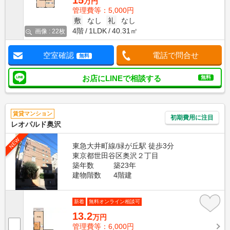
15
万円
管理費等：5,000円
敷
なし
礼
なし
4階
1LDK
40.31㎡
画像 : 22枚
空室確認
電話で問合せ
無料
お店にLINEで相談する
無料
賃貸マンション
初期費用に注目
レオパルド奥沢
NEW
東急大井町線/緑が丘駅 徒歩3分
東京都世田谷区奥沢２丁目
築年数
築23年
建物階数
4階建
新着
無料オンライン相談可
13.2
万円
管理費等：6,000円