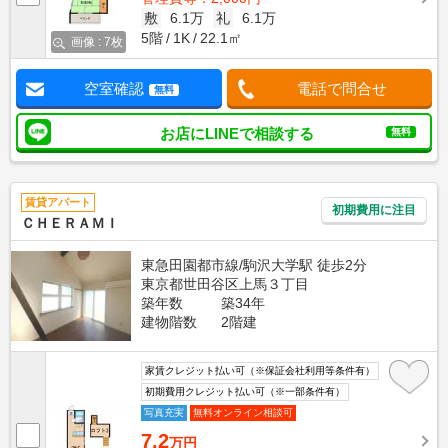
敷
6.1万
礼
6.1万
5階
1K
22.1㎡
画像 : 7枚
空室確認
電話で問合せ
無料
お店にLINEで相談する
無料
賃貸アパート
初期費用に注目
ＣＨＥＲＡＭＩ
東急田園都市線/駒沢大学駅 徒歩2分
東京都世田谷区上馬３丁目
築年数
築34年
建物階数
2階建
家賃クレジット払い可（※保証会社利用等条件有）
初期費用クレジット払い可（※一部条件有）
写真充実
無料オンライン相談可
7.2
万円