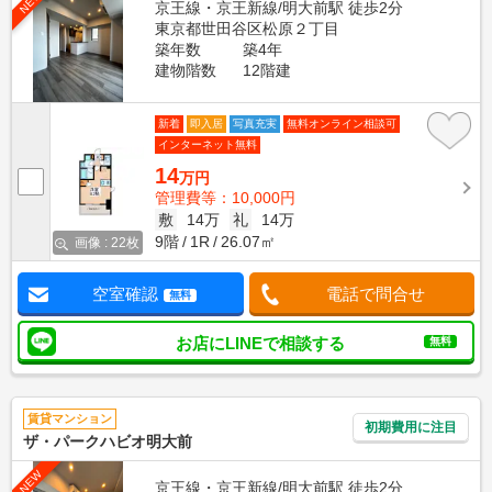
NEW
京王線・京王新線/明大前駅 徒歩2分
東京都世田谷区松原２丁目
築年数
築4年
建物階数
12階建
新着
即入居
写真充実
無料オンライン相談可
インターネット無料
14
万円
管理費等：10,000円
敷
14万
礼
14万
9階
1R
26.07㎡
画像 : 22枚
空室確認
電話で問合せ
無料
お店にLINEで相談する
無料
賃貸マンション
初期費用に注目
ザ・パークハビオ明大前
NEW
京王線・京王新線/明大前駅 徒歩2分