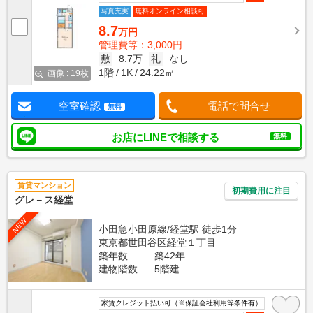
写真充実
無料オンライン相談可
8.7
万円
管理費等：3,000円
敷
8.7万
礼
なし
1階
1K
24.22㎡
画像 : 19枚
空室確認
電話で問合せ
無料
お店にLINEで相談する
無料
賃貸マンション
初期費用に注目
グレ－ス経堂
NEW
小田急小田原線/経堂駅 徒歩1分
東京都世田谷区経堂１丁目
築年数
築42年
建物階数
5階建
家賃クレジット払い可（※保証会社利用等条件有）