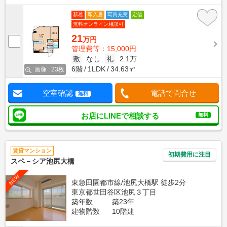
新着
即入居
写真充実
定借
無料オンライン相談可
21
万円
管理費等：15,000円
敷
なし
礼
2.1万
6階
1LDK
34.63㎡
画像 : 23枚
空室確認
電話で問合せ
無料
お店にLINEで相談する
無料
賃貸マンション
初期費用に注目
スペ－シア池尻大橋
NEW
東急田園都市線/池尻大橋駅 徒歩2分
東京都世田谷区池尻３丁目
築年数
築23年
建物階数
10階建