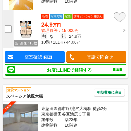
建物階数
10階建
新着
写真充実
定借
無料オンライン相談可
24.9
万円
管理費等：15,000円
敷
なし
礼
24.9万
10階
1LDK
44.08㎡
画像 : 15枚
空室確認
電話で問合せ
無料
お店にLINEで相談する
無料
賃貸マンション
初期費用に注目
スペ－シア池尻大橋
NEW
東急田園都市線/池尻大橋駅 徒歩2分
東京都世田谷区池尻３丁目
築年数
築23年
建物階数
10階建