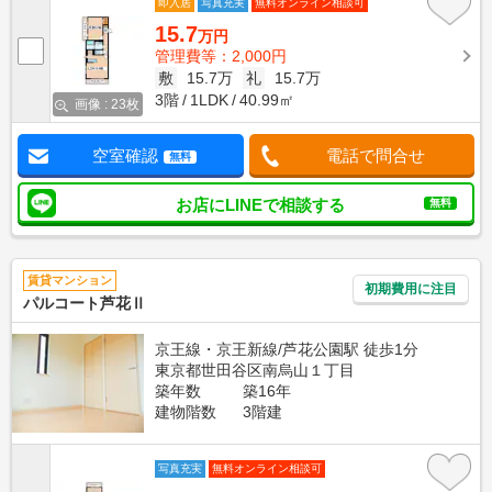
即入居
写真充実
無料オンライン相談可
15.7
万円
管理費等：2,000円
敷
15.7万
礼
15.7万
3階
1LDK
40.99㎡
画像 : 23枚
空室確認
電話で問合せ
無料
お店にLINEで相談する
無料
賃貸マンション
初期費用に注目
パルコート芦花Ⅱ
京王線・京王新線/芦花公園駅 徒歩1分
東京都世田谷区南烏山１丁目
築年数
築16年
建物階数
3階建
写真充実
無料オンライン相談可