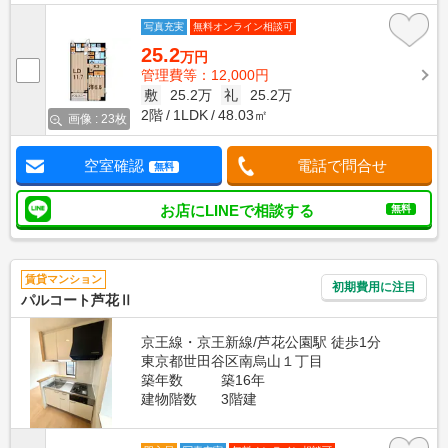
写真充実
無料オンライン相談可
25.2
万円
管理費等：12,000円
敷
25.2万
礼
25.2万
2階
1LDK
48.03㎡
画像 : 23枚
空室確認
電話で問合せ
無料
お店にLINEで相談する
無料
賃貸マンション
初期費用に注目
パルコート芦花Ⅱ
京王線・京王新線/芦花公園駅 徒歩1分
東京都世田谷区南烏山１丁目
築年数
築16年
建物階数
3階建