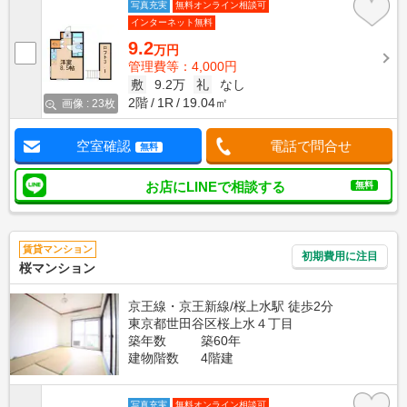
写真充実
無料オンライン相談可
インターネット無料
9.2
万円
管理費等：4,000円
敷
9.2万
礼
なし
2階
1R
19.04㎡
画像 : 23枚
空室確認
電話で問合せ
無料
お店にLINEで相談する
無料
賃貸マンション
初期費用に注目
桜マンション
京王線・京王新線/桜上水駅 徒歩2分
東京都世田谷区桜上水４丁目
築年数
築60年
建物階数
4階建
写真充実
無料オンライン相談可