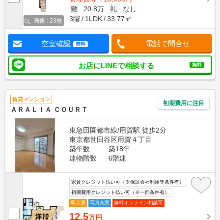
敷
20.8万
礼
なし
3階
1LDK
33.77㎡
画像 : 23枚
空室確認
電話で問合せ
無料
お店にLINEで相談する
無料
賃貸マンション
初期費用に注目
ＡＲＡＬＩＡ ＣＯＵＲＴ
東急田園都市線/用賀駅 徒歩2分
東京都世田谷区用賀４丁目
築年数
築18年
建物階数
6階建
家賃クレジット払い可（※保証会社利用等条件有）
初期費用クレジット払い可（※一部条件有）
即入居
写真充実
無料オンライン相談可
12.5
万円