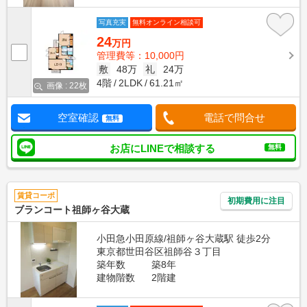
写真充実
無料オンライン相談可
24
万円
管理費等：10,000円
敷
48万
礼
24万
4階
2LDK
61.21㎡
画像 : 22枚
空室確認
電話で問合せ
無料
お店にLINEで相談する
無料
賃貸コーポ
初期費用に注目
ブランコート祖師ヶ谷大蔵
小田急小田原線/祖師ヶ谷大蔵駅 徒歩2分
東京都世田谷区祖師谷３丁目
築年数
築8年
建物階数
2階建