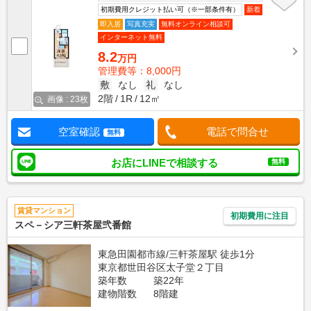
初期費用クレジット払い可（※一部条件有）
新着
即入居
写真充実
無料オンライン相談可
インターネット無料
8.2
万円
管理費等：8,000円
敷
なし
礼
なし
2階
1R
12㎡
画像 : 23枚
空室確認
電話で問合せ
無料
お店にLINEで相談する
無料
賃貸マンション
初期費用に注目
スペ－シア三軒茶屋弐番館
東急田園都市線/三軒茶屋駅 徒歩1分
東京都世田谷区太子堂２丁目
築年数
築22年
建物階数
8階建