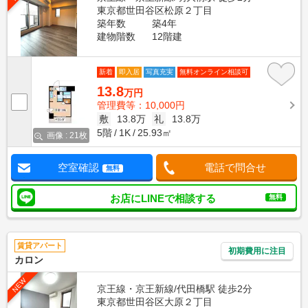
東京都世田谷区松原２丁目
築年数
築4年
建物階数
12階建
新着
即入居
写真充実
無料オンライン相談可
13.8
万円
管理費等：10,000円
敷
13.8万
礼
13.8万
5階
1K
25.93㎡
画像 : 21枚
空室確認
電話で問合せ
無料
お店にLINEで相談する
無料
賃貸アパート
初期費用に注目
カロン
NEW
京王線・京王新線/代田橋駅 徒歩2分
東京都世田谷区大原２丁目