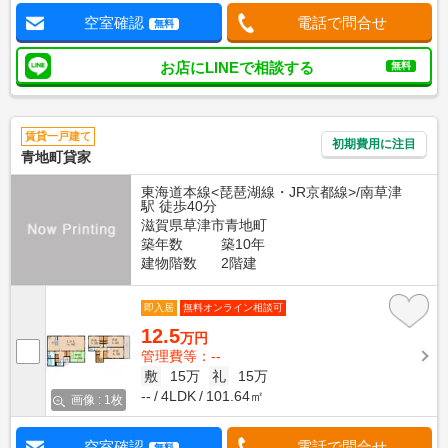
空室確認
電話で問合せ
無料
お店にLINEで相談する
無料
賃貸一戸建て
初期費用に注目
青地町貸家
東海道本線<琵琶湖線・JR京都線>/南草津
駅 徒歩40分
滋賀県草津市青地町
築年数
築10年
建物階数
2階建
即入居
無料オンライン相談可
12.5
万円
管理費等：--
敷
15万
礼
15万
--
4LDK
101.64㎡
画像 : 1枚
空室確認
電話で問合せ
無料