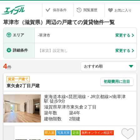
保存条件
閲覧履歴
お気に入り
草津市（滋賀県）周辺の戸建ての賃貸物件一覧
エリア
-
草津市
変更する
詳細条件
【家賃】設定無し
変更する
4
件
賃貸一戸建て
初期費用に注目
東矢倉2丁目戸建
東海道本線<琵琶湖線・JR京都線>/南草津
駅 徒歩9分
滋賀県草津市東矢倉２丁目
築年数
築4年
建物階数
2階建
即入居
写真充実
定借
無料オンライン相談可