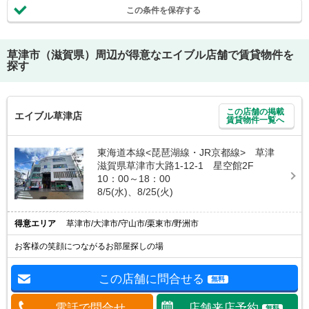
この条件を保存する
草津市（滋賀県）
周辺が得意なエイブル店舗で賃貸物件を
探す
この店舗の掲載
エイブル草津店
賃貸物件一覧へ
東海道本線<琵琶湖線・JR京都線> 草津
滋賀県草津市大路1-12-1 星空館2F
10：00～18：00
8/5(水)、8/25(火)
得意エリア
草津市/大津市/守山市/栗東市/野洲市
お客様の笑顔につながるお部屋探しの場
この店舗に問合せる
無料
電話で問合せ
店舗来店予約
無料