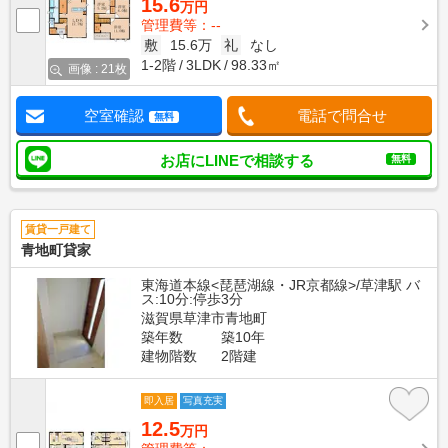
15.6
万円
管理費等：--
敷
15.6万
礼
なし
1-2階
3LDK
98.33㎡
画像 : 21枚
空室確認
電話で問合せ
無料
お店にLINEで相談する
無料
賃貸一戸建て
青地町貸家
東海道本線<琵琶湖線・JR京都線>/草津駅 バ
ス:10分:停歩3分
滋賀県草津市青地町
築年数
築10年
建物階数
2階建
即入居
写真充実
12.5
万円