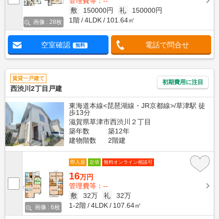
管理費等：--
敷
150000円
礼
150000円
1階
4LDK
101.64㎡
画像 : 28枚
空室確認
電話で問合せ
無料
賃貸一戸建て
初期費用に注目
西渋川2丁目戸建
東海道本線<琵琶湖線・JR京都線>/草津駅 徒
歩13分
滋賀県草津市西渋川２丁目
築年数
築12年
建物階数
2階建
即入居
定借
無料オンライン相談可
16
万円
管理費等：--
敷
32万
礼
32万
1-2階
4LDK
107.64㎡
画像 : 6枚