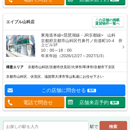
この店舗の掲載
エイブル山科店
賃貸物件一覧へ
東海道本線<琵琶湖線・JR京都線> 山科
京都府京都市山科区竹鼻竹ノ街道町10-4 井
上ビル1F
10：00～18：00
年末年始（2026/12/27～2027/1/3）
得意エリア
京都市山科区/京都市伏見区/大津市/草津市/京都市下京区
京都市山科区、伏見区、滋賀県大津市等は私達にお任せ下さい
この店舗に問合せる
無料
電話で問合せ
店舗来店予約
無料
駅で