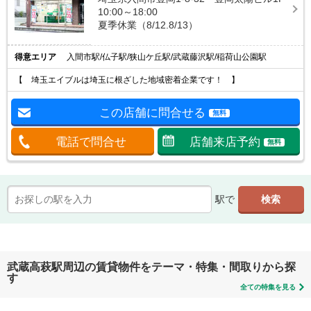
10:00～18:00
夏季休業（8/12.8/13）
得意エリア
入間市駅/仏子駅/狭山ケ丘駅/武蔵藤沢駅/稲荷山公園駅
【 埼玉エイブルは埼玉に根ざした地域密着企業です！ 】
この店舗に問合せる
無料
電話で問合せ
店舗来店予約
無料
駅で
武蔵高萩駅周辺の賃貸物件をテーマ・特集・間取りから探
す
全ての特集を見る