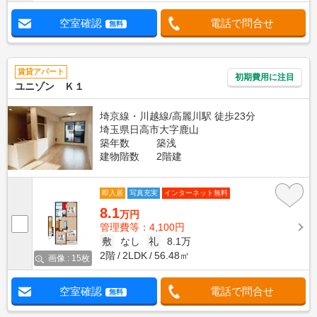
空室確認
電話で問合せ
無料
賃貸アパート
初期費用に注目
ユニゾン Ｋ１
埼京線・川越線/高麗川駅 徒歩23分
埼玉県日高市大字鹿山
築年数
築浅
建物階数
2階建
即入居
写真充実
インターネット無料
8.1
万円
管理費等：4,100円
敷
なし
礼
8.1万
2階
2LDK
56.48㎡
画像 : 15枚
空室確認
電話で問合せ
無料