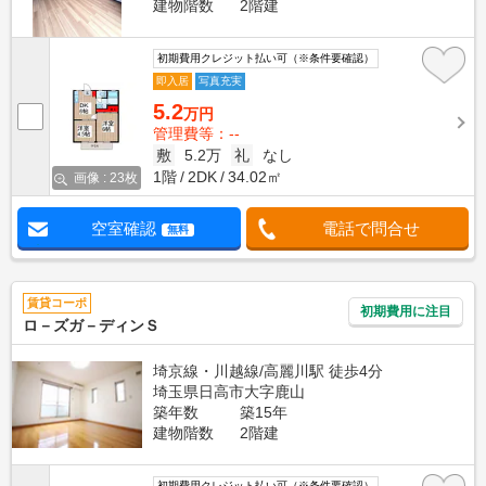
建物階数
2階建
初期費用クレジット払い可（※条件要確認）
即入居
写真充実
5.2
万円
管理費等：--
敷
5.2万
礼
なし
1階
2DK
34.02㎡
画像 : 23枚
空室確認
電話で問合せ
無料
賃貸コーポ
初期費用に注目
ロ－ズガ－ディンＳ
埼京線・川越線/高麗川駅 徒歩4分
埼玉県日高市大字鹿山
築年数
築15年
建物階数
2階建
初期費用クレジット払い可（※条件要確認）