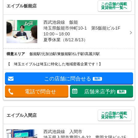
この店舗の掲載
エイブル飯能店
賃貸物件一覧へ
西武池袋線 飯能
埼玉県飯能市仲町10-1 第5飯能ビル1F
10:00～18:00
夏季休業（8/12.8/13）
得意エリア
飯能駅/元加治駅/東飯能駅/仏子駅/高麗川駅
【 埼玉エイブルは埼玉に特化した地域密着企業です！】
この店舗に問合せる
無料
電話で問合せ
店舗来店予約
無料
この店舗の掲載
エイブル入間店
賃貸物件一覧へ
西武池袋線 入間市
埼玉県入間市豊岡1-8-32 豊岡太陽ビル1F