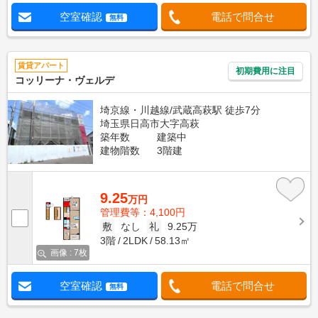
空室確認
電話で問合せ
無料
賃貸アパート
初期費用に注目
コッリーナ・ヴェルデ
埼京線・川越線/武蔵高萩駅 徒歩7分
埼玉県日高市大字高萩
築年数
建築中
建物階数
3階建
9.25
万円
管理費等：4,100円
敷
なし
礼
9.25万
3階
2LDK
58.13㎡
画像 : 7枚
空室確認
電話で問合せ
無料