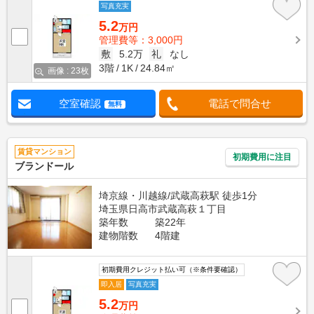
写真充実
5.2
万円
管理費等：3,000円
敷
5.2万
礼
なし
3階
1K
24.84㎡
画像 : 23枚
空室確認
電話で問合せ
無料
賃貸マンション
初期費用に注目
ブランドール
埼京線・川越線/武蔵高萩駅 徒歩1分
埼玉県日高市武蔵高萩１丁目
築年数
築22年
建物階数
4階建
初期費用クレジット払い可（※条件要確認）
即入居
写真充実
5.2
万円