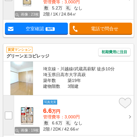
管理費等：3,000円
敷
5.2万
礼
なし
2階
1K
24.84㎡
画像 : 23枚
空室確認
電話で問合せ
無料
賃貸マンション
初期費用に注目
グリーンエコビレッジ
埼京線・川越線/武蔵高萩駅 徒歩10分
埼玉県日高市大字高萩
築年数
築19年
建物階数
3階建
写真充実
6.6
万円
管理費等：3,000円
敷
6.6万
礼
なし
2階
2DK
42.66㎡
画像 : 19枚