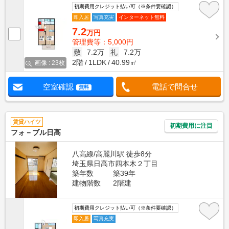
初期費用クレジット払い可（※条件要確認）
即入居
写真充実
インターネット無料
7.2
万円
管理費等：5,000円
敷
7.2万
礼
7.2万
2階
1LDK
40.99㎡
画像 : 23枚
空室確認
電話で問合せ
無料
賃貸ハイツ
初期費用に注目
フォ－ブル日高
八高線/高麗川駅 徒歩8分
埼玉県日高市四本木２丁目
築年数
築39年
建物階数
2階建
初期費用クレジット払い可（※条件要確認）
即入居
写真充実