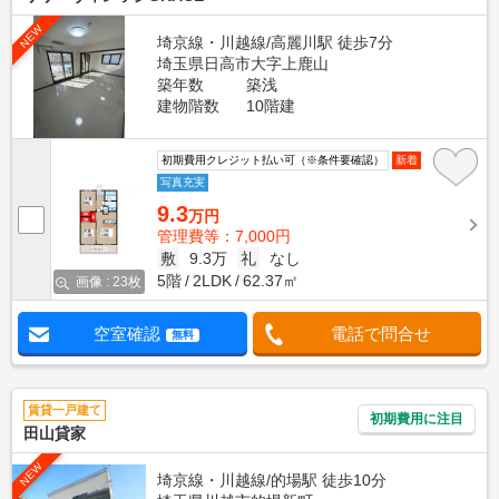
NEW
埼京線・川越線/高麗川駅 徒歩7分
埼玉県日高市大字上鹿山
築年数
築浅
建物階数
10階建
初期費用クレジット払い可（※条件要確認）
新着
写真充実
9.3
万円
管理費等：7,000円
敷
9.3万
礼
なし
5階
2LDK
62.37㎡
画像 : 23枚
空室確認
電話で問合せ
無料
賃貸一戸建て
初期費用に注目
田山貸家
NEW
埼京線・川越線/的場駅 徒歩10分