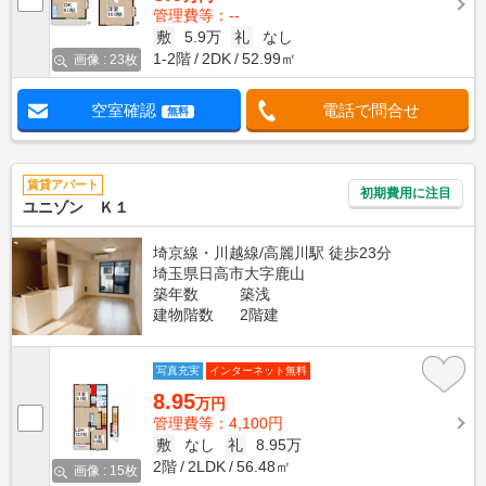
管理費等：--
敷
5.9万
礼
なし
1-2階
2DK
52.99㎡
画像 : 23枚
空室確認
電話で問合せ
無料
賃貸アパート
初期費用に注目
ユニゾン Ｋ１
埼京線・川越線/高麗川駅 徒歩23分
埼玉県日高市大字鹿山
築年数
築浅
建物階数
2階建
写真充実
インターネット無料
8.95
万円
管理費等：4,100円
敷
なし
礼
8.95万
2階
2LDK
56.48㎡
画像 : 15枚