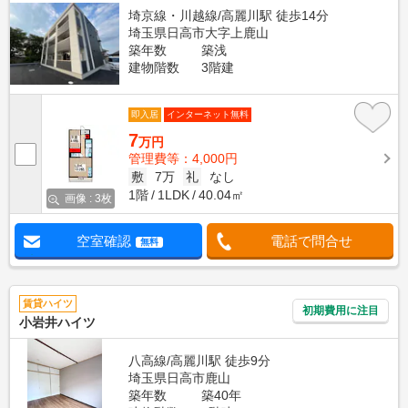
埼京線・川越線/高麗川駅 徒歩14分
埼玉県日高市大字上鹿山
築年数
築浅
建物階数
3階建
即入居
インターネット無料
7
万円
管理費等：4,000円
敷
7万
礼
なし
1階
1LDK
40.04㎡
画像 : 3枚
空室確認
電話で問合せ
無料
賃貸ハイツ
初期費用に注目
小岩井ハイツ
八高線/高麗川駅 徒歩9分
埼玉県日高市鹿山
築年数
築40年