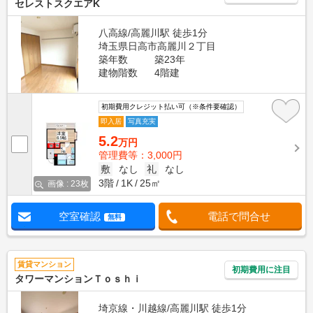
セレストスクエアK
八高線/高麗川駅 徒歩1分
埼玉県日高市高麗川２丁目
築年数
築23年
建物階数
4階建
初期費用クレジット払い可（※条件要確認）
即入居
写真充実
5.2
万円
管理費等：3,000円
敷
なし
礼
なし
3階
1K
25㎡
画像 : 23枚
空室確認
電話で問合せ
無料
賃貸マンション
初期費用に注目
タワーマンションＴｏｓｈｉ
埼京線・川越線/高麗川駅 徒歩1分