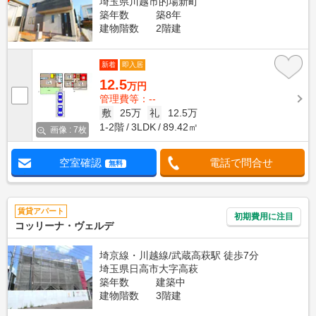
埼玉県川越市的場新町
築年数
築8年
建物階数
2階建
新着
即入居
12.5
万円
管理費等：--
敷
25万
礼
12.5万
1-2階
3LDK
89.42㎡
画像 : 7枚
空室確認
電話で問合せ
無料
賃貸アパート
初期費用に注目
コッリーナ・ヴェルデ
埼京線・川越線/武蔵高萩駅 徒歩7分
埼玉県日高市大字高萩
築年数
建築中
建物階数
3階建