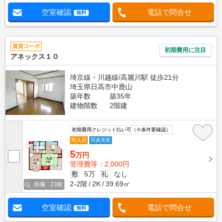
空室確認
電話で問合せ
無料
賃貸コーポ
初期費用に注目
アネックス１０
埼京線・川越線/高麗川駅 徒歩21分
埼玉県日高市中鹿山
築年数
築35年
建物階数
2階建
初期費用クレジット払い可（※条件要確認）
即入居
写真充実
5
万円
管理費等：2,000円
敷
5万
礼
なし
2-2階
2K
39.69㎡
画像 : 23枚
空室確認
電話で問合せ
無料