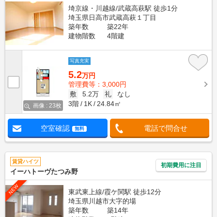
埼京線・川越線/武蔵高萩駅 徒歩1分
埼玉県日高市武蔵高萩１丁目
築年数
築22年
建物階数
4階建
写真充実
5.2
万円
管理費等：3,000円
敷
5.2万
礼
なし
3階
1K
24.84㎡
画像 : 23枚
空室確認
電話で問合せ
無料
賃貸ハイツ
初期費用に注目
イーハトーヴたつみ野
NEW
東武東上線/霞ケ関駅 徒歩12分
埼玉県川越市大字的場
築年数
築14年