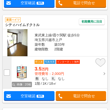
空室確認
電話で問合せ
無料
賃貸ハイツ
初期費用に注目
シティハイムドクトル
東武東上線/霞ケ関駅 徒歩5分
埼玉県川越市上戸
築年数
築33年
建物階数
2階建
即入居
写真充実
インターネット無料
3.5
万円
管理費等：2,000円
敷
なし
礼
なし
1階
1K
18㎡
画像 : 20枚
空室確認
電話で問合せ
無料