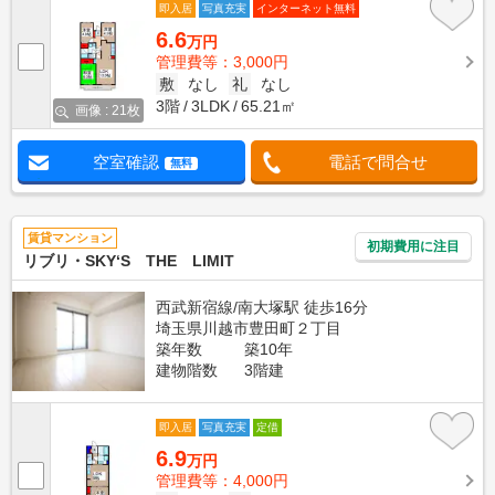
即入居
写真充実
インターネット無料
6.6
万円
管理費等：3,000円
敷
なし
礼
なし
3階
3LDK
65.21㎡
画像 : 21枚
空室確認
電話で問合せ
無料
賃貸マンション
初期費用に注目
リブリ・SKY‘S THE LIMIT
西武新宿線/南大塚駅 徒歩16分
埼玉県川越市豊田町２丁目
築年数
築10年
建物階数
3階建
即入居
写真充実
定借
6.9
万円
管理費等：4,000円