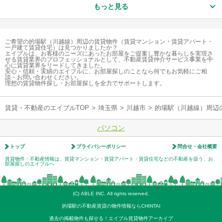
もっと見る
ご希望の的場駅（川越線）周辺の賃貸物件（賃貸マンション・賃貸アパート・
一戸建て賃貸住宅）は見つかりましたか？
エイブルは、お客様のニーズにあったお部屋をご提案し豊かな暮らしを実現さ
せる賃貸業界のプロフェッショナルとして、不動産賃貸仲介サービス事業を中
心に賃貸業界をリードしてきました。
安心・信頼・実績のエイブルに、お部屋探しのことなら何でもお気軽にご相
談・お問い合わせください。
理想の賃貸物件探し・お部屋探しを全力でサポートします。
賃貸・不動産のエイブルTOP
>
埼玉県
>
川越市
>
的場駅（川越線）周辺
パソコン
トップ
プライバシーポリシー
問合せ・会社概要
賃貸物件・不動産情報は、賃貸マンション・賃貸アパート・賃貸住宅などの不動産を扱う、お
部屋探しのエイブルへ
(C) ABLE INC. All rights reserved.
的場駅の不動産賃貸の物件情報ならCHINTAI
過去の掲載物件も探せる！エイブル賃貸物件アーカイブ