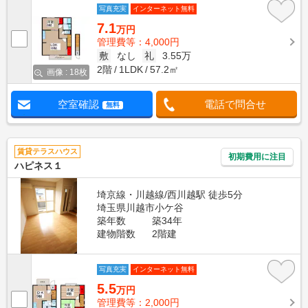
写真充実
インターネット無料
7.1
万円
管理費等：4,000円
敷
なし
礼
3.55万
2階
1LDK
57.2㎡
画像 : 18枚
空室確認
電話で問合せ
無料
賃貸テラスハウス
初期費用に注目
ハピネス１
埼京線・川越線/西川越駅 徒歩5分
埼玉県川越市小ケ谷
築年数
築34年
建物階数
2階建
写真充実
インターネット無料
5.5
万円
管理費等：2,000円