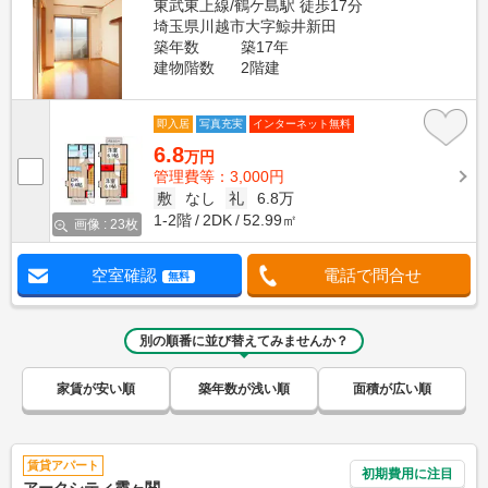
東武東上線/鶴ケ島駅 徒歩17分
埼玉県川越市大字鯨井新田
築年数
築17年
建物階数
2階建
即入居
写真充実
インターネット無料
6.8
万円
管理費等：3,000円
敷
なし
礼
6.8万
1-2階
2DK
52.99㎡
画像 : 23枚
空室確認
電話で問合せ
無料
別の順番に並び替えてみませんか？
家賃が安い順
築年数が浅い順
面積が広い順
賃貸アパート
初期費用に注目