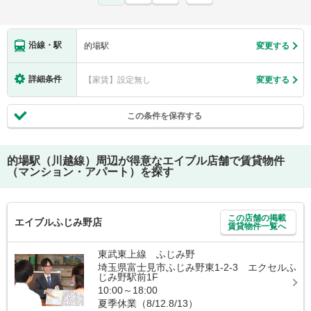
沿線・駅
的場駅
変更する
詳細条件
【家賃】設定無し
変更する
この条件を保存する
的場駅（川越線）
周辺が得意なエイブル店舗で賃貸物件
（マンション・アパート）を探す
この店舗の掲載
エイブルふじみ野店
賃貸物件一覧へ
東武東上線 ふじみ野
埼玉県富士見市ふじみ野東1-2-3 エクセルふ
じみ野駅前1F
10:00～18:00
夏季休業（8/12.8/13）