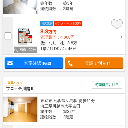
築年数
築3年
建物階数
2階建
写真充実
インターネット無料
8.8
万円
管理費等：4,000円
敷
なし
礼
8.8万
1階
1LDK
44.46㎡
画像 : 22枚
空室確認
電話で問合せ
無料
賃貸ハイツ
初期費用に注目
ブロ－テ川越Ⅱ
東武東上線/鶴ケ島駅 徒歩11分
埼玉県川越市大字吉田
築年数
築22年
建物階数
2階建