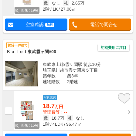
敷
なし
礼
2.65万
2階
1K
27.08㎡
画像 : 19枚
空室確認
電話で問合せ
無料
賃貸一戸建て
初期費用に注目
Ｋｏｌｅｔ東武霞ヶ関#06
東武東上線/霞ケ関駅 徒歩10分
埼玉県川越市霞ケ関東５丁目
築年数
築3年
建物階数
2階建
写真充実
18.7
万円
管理費等：--
敷
18.7万
礼
なし
1階
4LDK
96.47㎡
画像 : 15枚