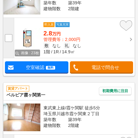
築年数
築39年
建物階数
2階建
即入居
写真充実
2.8
万円
管理費等：2,000円
敷
なし
礼
なし
1階
1R
14.9㎡
画像 : 23枚
空室確認
電話で問合せ
無料
賃貸アパート
初期費用に注目
ベルピア霞ヶ関第一
東武東上線/霞ケ関駅 徒歩5分
埼玉県川越市霞ケ関東２丁目
築年数
築39年
建物階数
2階建