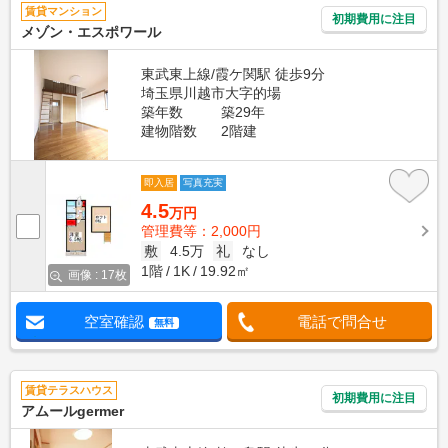
賃貸マンション
初期費用に注目
メゾン・エスポワール
東武東上線/霞ケ関駅 徒歩9分
埼玉県川越市大字的場
築年数
築29年
建物階数
2階建
即入居
写真充実
4.5
万円
管理費等：2,000円
敷
4.5万
礼
なし
1階
1K
19.92㎡
画像 : 17枚
空室確認
電話で問合せ
無料
賃貸テラスハウス
初期費用に注目
アムールgermer