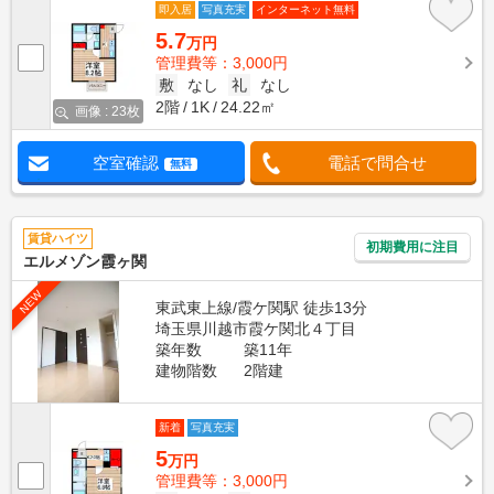
即入居
写真充実
インターネット無料
5.7
万円
管理費等：3,000円
敷
なし
礼
なし
2階
1K
24.22㎡
画像 : 23枚
空室確認
電話で問合せ
無料
賃貸ハイツ
初期費用に注目
エルメゾン霞ヶ関
NEW
東武東上線/霞ケ関駅 徒歩13分
埼玉県川越市霞ケ関北４丁目
築年数
築11年
建物階数
2階建
新着
写真充実
5
万円
管理費等：3,000円