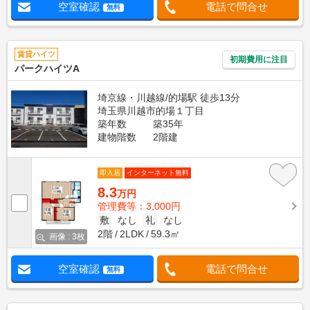
空室確認
電話で問合せ
無料
賃貸ハイツ
初期費用に注目
パークハイツA
埼京線・川越線/的場駅 徒歩13分
埼玉県川越市的場１丁目
築年数
築35年
建物階数
2階建
即入居
インターネット無料
8.3
万円
管理費等：3,000円
敷
なし
礼
なし
2階
2LDK
59.3㎡
画像 : 3枚
空室確認
電話で問合せ
無料