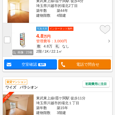
東武東上線/霞ケ関駅 徒歩4分
埼玉県川越市的場北2丁目
築年数
築44年
建物階数
4階建
写真充実
インターネット無料
4.8
万円
管理費等：3,000円
敷
4.8万
礼
なし
2階
1K
22.1㎡
画像 : 23枚
空室確認
電話で問合せ
無料
賃貸マンション
初期費用に注目
ワイズ パラシオン
NEW
東武東上線/霞ケ関駅 徒歩11分
埼玉県川越市的場北１丁目
築年数
築15年
建物階数
3階建