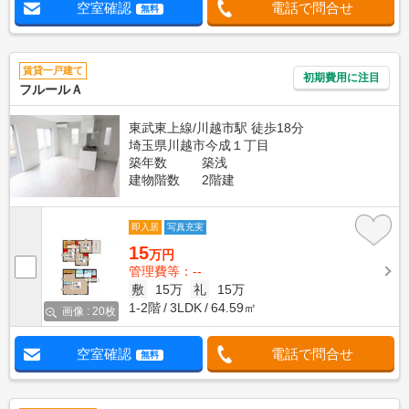
空室確認
電話で問合せ
無料
賃貸一戸建て
初期費用に注目
フルールＡ
東武東上線/川越市駅 徒歩18分
埼玉県川越市今成１丁目
築年数
築浅
建物階数
2階建
即入居
写真充実
15
万円
管理費等：--
敷
15万
礼
15万
1-2階
3LDK
64.59㎡
画像 : 20枚
空室確認
電話で問合せ
無料