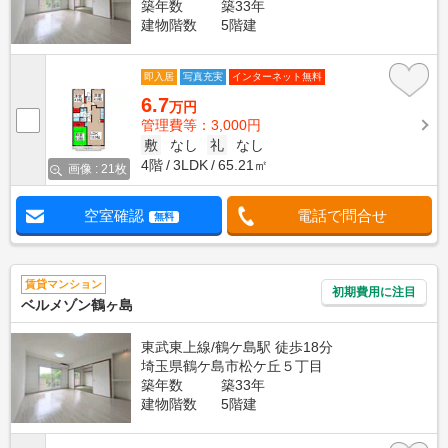
築年数
築33年
建物階数
5階建
即入居
写真充実
インターネット無料
6.7
万円
管理費等：3,000円
敷
なし
礼
なし
4階
3LDK
65.21㎡
画像 : 21枚
空室確認
電話で問合せ
無料
賃貸マンション
初期費用に注目
ベルメゾン鶴ヶ島
東武東上線/鶴ケ島駅 徒歩18分
埼玉県鶴ケ島市松ケ丘５丁目
築年数
築33年
建物階数
5階建