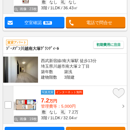
敷
なし
礼
なし
3階
1LDK
36.43㎡
画像 : 23枚
空室確認
電話で問合せ
無料
賃貸アパート
初期費用に注目
ｼﾞｰﾒｿﾞﾝ川越南大塚ｸﾞﾗﾝﾃﾞｨｰﾙ
西武新宿線/南大塚駅 徒歩13分
埼玉県川越市南大塚２丁目
築年数
築浅
建物階数
3階建
写真充実
インターネット無料
7.2
万円
管理費等：5,000円
敷
なし
礼
7.2万
3階
1LDK
32.04㎡
画像 : 19枚