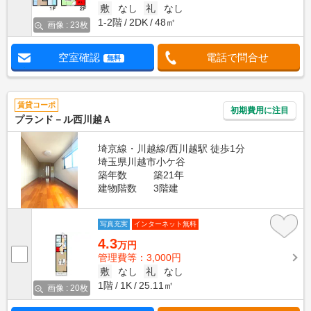
敷
なし
礼
なし
1-2階
2DK
48㎡
画像 : 23枚
空室確認
電話で問合せ
無料
賃貸コーポ
初期費用に注目
プランド－ル西川越Ａ
埼京線・川越線/西川越駅 徒歩1分
埼玉県川越市小ケ谷
築年数
築21年
建物階数
3階建
写真充実
インターネット無料
4.3
万円
管理費等：3,000円
敷
なし
礼
なし
1階
1K
25.11㎡
画像 : 20枚