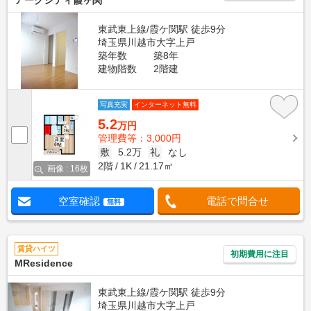
アークシティ霞ヶ関
東武東上線/霞ケ関駅 徒歩9分
埼玉県川越市大字上戸
築年数
築8年
建物階数
2階建
写真充実
インターネット無料
5.2
万円
管理費等：3,000円
敷
5.2万
礼
なし
2階
1K
21.17㎡
画像 : 16枚
空室確認
電話で問合せ
無料
賃貸ハイツ
初期費用に注目
MResidence
東武東上線/霞ケ関駅 徒歩9分
埼玉県川越市大字上戸