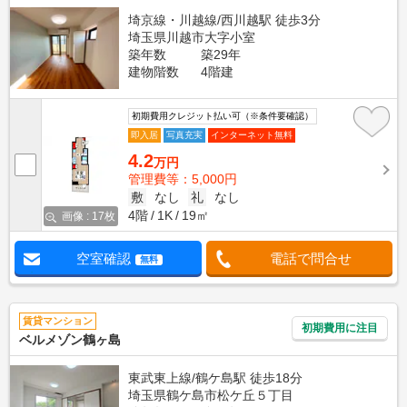
埼京線・川越線/西川越駅 徒歩3分
埼玉県川越市大字小室
築年数
築29年
建物階数
4階建
初期費用クレジット払い可（※条件要確認）
即入居
写真充実
インターネット無料
4.2
万円
管理費等：5,000円
敷
なし
礼
なし
4階
1K
19㎡
画像 : 17枚
空室確認
電話で問合せ
無料
賃貸マンション
初期費用に注目
ベルメゾン鶴ヶ島
東武東上線/鶴ケ島駅 徒歩18分
埼玉県鶴ケ島市松ケ丘５丁目