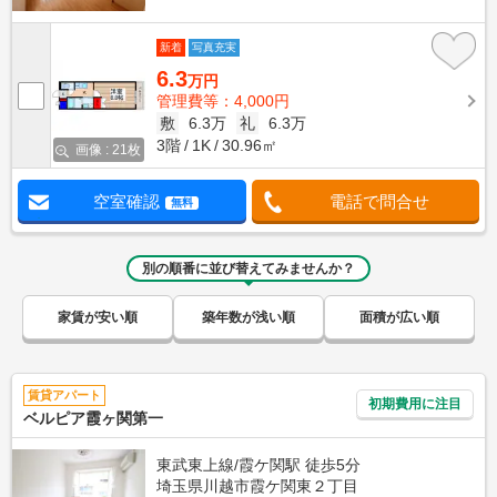
新着
写真充実
6.3
万円
管理費等：4,000円
敷
6.3万
礼
6.3万
3階
1K
30.96㎡
画像 : 21枚
空室確認
電話で問合せ
無料
別の順番に並び替えてみませんか？
家賃が安い順
築年数が浅い順
面積が広い順
賃貸アパート
初期費用に注目
ベルピア霞ヶ関第一
東武東上線/霞ケ関駅 徒歩5分
埼玉県川越市霞ケ関東２丁目