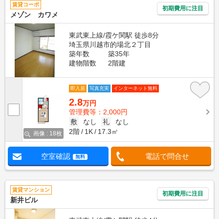
賃貸コーポ
初期費用に注目
メゾン カワメ
東武東上線/霞ケ関駅 徒歩8分
埼玉県川越市的場北２丁目
築年数
築35年
建物階数
2階建
即入居
写真充実
インターネット無料
2.8
万円
管理費等：2,000円
敷
なし
礼
なし
2階
1K
17.3㎡
画像 : 18枚
空室確認
電話で問合せ
無料
賃貸マンション
初期費用に注目
新井ビル