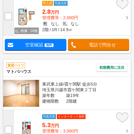
即入居
写真充実
2.8
万円
管理費等：2,000円
敷
なし
礼
なし
2階
1R
14.9㎡
画像 : 18枚
空室確認
電話で問合せ
無料
賃貸ハイツ
初期費用に注目
マトバハウス
東武東上線/霞ケ関駅 徒歩5分
埼玉県川越市霞ケ関東２丁目
築年数
築19年
建物階数
2階建
写真充実
インターネット無料
5.3
万円
管理費等：3,000円