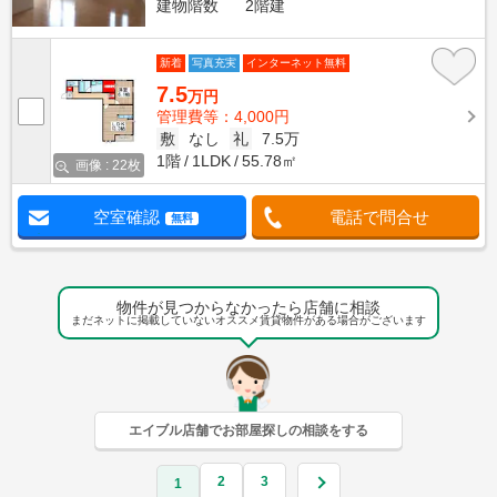
建物階数
2階建
新着
写真充実
インターネット無料
7.5
万円
管理費等：4,000円
敷
なし
礼
7.5万
1階
1LDK
55.78㎡
画像 : 22枚
空室確認
電話で問合せ
無料
物件が見つからなかったら店舗に相談
まだネットに掲載していないオススメ賃貸物件がある場合がございます
エイブル店舗でお部屋探しの相談をする
2
3
1