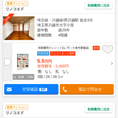
賃貸マンション
初期費用に注目
リノコエド
NEW
埼京線・川越線/西川越駅 徒歩3分
埼玉県川越市大字小室
築年数
築29年
建物階数
4階建
初期費用クレジット払い可（※条件要確認）
新着
写真充実
インターネット無料
5.5
万円
管理費等：5,000円
敷
なし
礼
なし
3階
2K
38.1㎡
画像 : 19枚
空室確認
電話で問合せ
無料
賃貸マンション
初期費用に注目
リノコエド