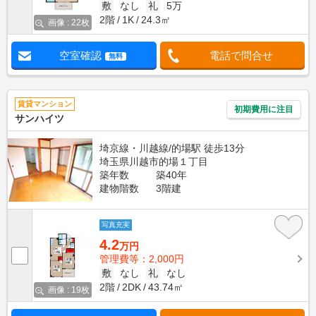
敷
なし
礼
5万
2階
1K
24.3㎡
画像 : 22枚
空室確認
電話で問合せ
無料
賃貸マンション
初期費用に注目
サンハイツ
埼京線・川越線/的場駅 徒歩13分
埼玉県川越市的場１丁目
築年数
築40年
建物階数
3階建
写真充実
4.2
万円
管理費等：2,000円
敷
なし
礼
なし
2階
2DK
43.74㎡
画像 : 19枚