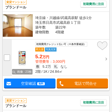
賃貸マンション
初期費用に注目
ブランドール
埼京線・川越線/武蔵高萩駅 徒歩1分
埼玉県日高市武蔵高萩１丁目
築年数
築22年
建物階数
4階建
初期費用クレジット払い可（※条件要確認）
即入居
写真充実
5.2
万円
管理費等：3,000円
敷
5.2万
礼
なし
2階
1K
24.84㎡
画像 : 23枚
空室確認
電話で問合せ
無料
賃貸マンション
初期費用に注目
ブランドール