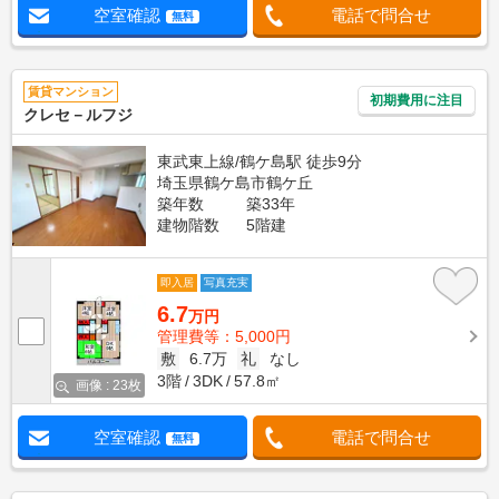
空室確認
電話で問合せ
無料
賃貸マンション
初期費用に注目
クレセ－ルフジ
東武東上線/鶴ケ島駅 徒歩9分
埼玉県鶴ケ島市鶴ケ丘
築年数
築33年
建物階数
5階建
即入居
写真充実
6.7
万円
管理費等：5,000円
敷
6.7万
礼
なし
3階
3DK
57.8㎡
画像 : 23枚
空室確認
電話で問合せ
無料