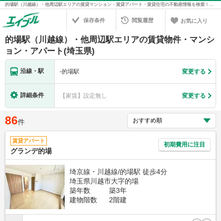
的場駅（川越線）・他周辺駅エリアの賃貸マンション・賃貸アパート・賃貸住宅の不動産情報を検索！不動産賃貸の物件探しは、お部屋探しのエイブル
保存条件
閲覧履歴
お気に入り
的場駅（川越線）・他周辺駅エリアの賃貸物件・マンシ
ョン・アパート(埼玉県)
沿線・駅
-
的場駅
変更する
詳細条件
【家賃】設定無し
変更する
86
件
賃貸アパート
初期費用に注目
グランデ的場
埼京線・川越線/的場駅 徒歩4分
埼玉県川越市大字的場
築年数
築3年
建物階数
2階建