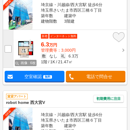
NEW
埼京線・川越線/西大宮駅 徒歩6分
埼玉県さいたま市西区三橋６丁目
築年数
建築中
建物階数
3階建
新着
インターネット無料
6.3
万円
管理費等：3,000円
敷
なし
礼
6.3万
1階
1K
21.47㎡
画像 : 6枚
空室確認
電話で問合せ
無料
賃貸アパート
初期費用に注目
robot home 西大宮V
NEW
埼京線・川越線/西大宮駅 徒歩6分
埼玉県さいたま市西区三橋６丁目
築年数
建築中