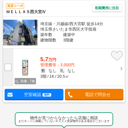
賃貸コーポ
初期費用に注目
ＭＥＬＬＡＳ西大宮Ⅳ
埼京線・川越線/西大宮駅 徒歩14分
埼玉県さいたま市西区大字指扇
築年数
建築中
建物階数
3階建
5.7
万円
管理費等：3,000円
敷
なし
礼
なし
3階
1K
20.5㎡
画像 : 7枚
空室確認
電話で問合せ
無料
物件が見つからなかったら店舗に相談
まだネットに掲載していないオススメ賃貸物件がある場合がございます