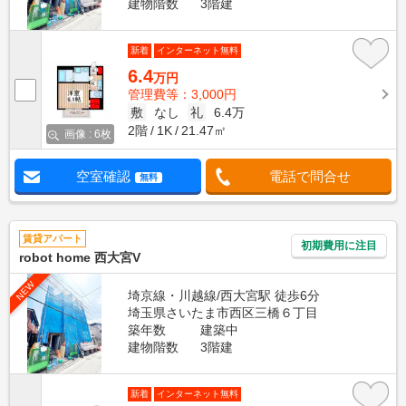
建物階数
3階建
新着
インターネット無料
6.4
万円
管理費等：3,000円
敷
なし
礼
6.4万
2階
1K
21.47㎡
画像 : 6枚
空室確認
電話で問合せ
無料
賃貸アパート
初期費用に注目
robot home 西大宮V
NEW
埼京線・川越線/西大宮駅 徒歩6分
埼玉県さいたま市西区三橋６丁目
築年数
建築中
建物階数
3階建
新着
インターネット無料