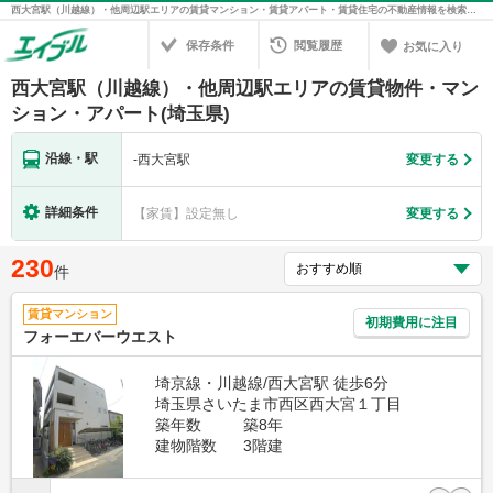
西大宮駅（川越線）・他周辺駅エリアの賃貸マンション・賃貸アパート・賃貸住宅の不動産情報を検索！不動産賃貸の物件探しは、お部屋探しのエイブル
保存条件
閲覧履歴
お気に入り
西大宮駅（川越線）・他周辺駅エリアの賃貸物件・マン
ション・アパート(埼玉県)
沿線・駅
-
西大宮駅
変更する
詳細条件
【家賃】設定無し
変更する
230
件
賃貸マンション
初期費用に注目
フォーエバーウエスト
埼京線・川越線/西大宮駅 徒歩6分
埼玉県さいたま市西区西大宮１丁目
築年数
築8年
建物階数
3階建