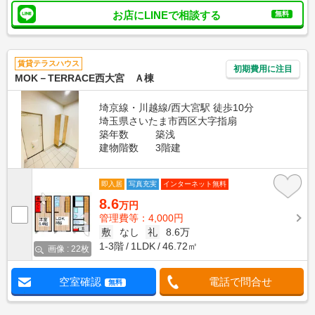
お店にLINEで相談する
無料
賃貸テラスハウス
初期費用に注目
MOK－TERRACE西大宮 Ａ棟
埼京線・川越線/西大宮駅 徒歩10分
埼玉県さいたま市西区大字指扇
築年数
築浅
建物階数
3階建
即入居
写真充実
インターネット無料
8.6
万円
管理費等：4,000円
敷
なし
礼
8.6万
1-3階
1LDK
46.72㎡
画像 : 22枚
空室確認
電話で問合せ
無料