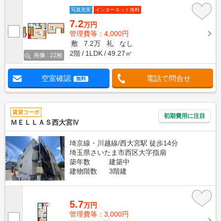
写真充実
インターネット無料
7.2
万円
管理費等：4,000円
敷
7.2万
礼
なし
2階
1LDK
49.27㎡
画像 : 22枚
空室確認
電話で問合せ
無料
賃貸コーポ
初期費用に注目
ＭＥＬＬＡＳ西大宮Ⅳ
埼京線・川越線/西大宮駅 徒歩14分
埼玉県さいたま市西区大字指扇
築年数
建築中
建物階数
3階建
5.7
万円
管理費等：3,000円