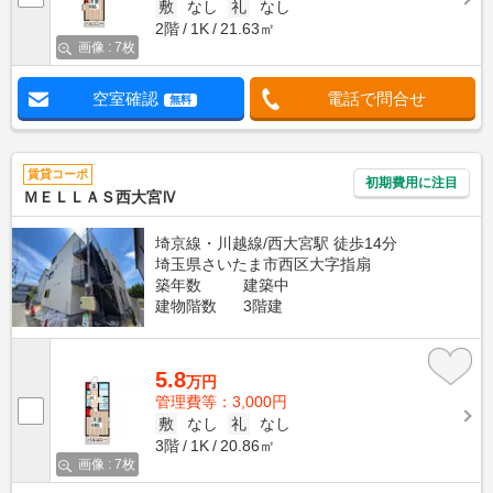
敷
なし
礼
なし
2階
1K
21.63㎡
画像 : 7枚
空室確認
電話で問合せ
無料
賃貸コーポ
初期費用に注目
ＭＥＬＬＡＳ西大宮Ⅳ
埼京線・川越線/西大宮駅 徒歩14分
埼玉県さいたま市西区大字指扇
築年数
建築中
建物階数
3階建
5.8
万円
管理費等：3,000円
敷
なし
礼
なし
3階
1K
20.86㎡
画像 : 7枚