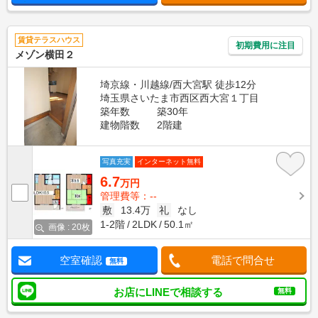
賃貸テラスハウス
初期費用に注目
メゾン横田２
埼京線・川越線/西大宮駅 徒歩12分
埼玉県さいたま市西区西大宮１丁目
築年数
築30年
建物階数
2階建
写真充実
インターネット無料
6.7
万円
管理費等：--
敷
13.4万
礼
なし
1-2階
2LDK
50.1㎡
画像 : 20枚
空室確認
電話で問合せ
無料
お店にLINEで相談する
無料