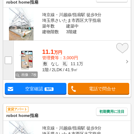
robot home指扇
埼京線・川越線/指扇駅 徒歩9分
埼玉県さいたま市西区大字指扇
築年数
建築中
建物階数
3階建
11.1
万円
管理費等：3,000円
敷
なし
礼
11.1万
1階
2LDK
41.9㎡
画像 : 7枚
空室確認
電話で問合せ
無料
賃貸アパート
初期費用に注目
robot home指扇
埼京線・川越線/指扇駅 徒歩9分
埼玉県さいたま市西区大字指扇