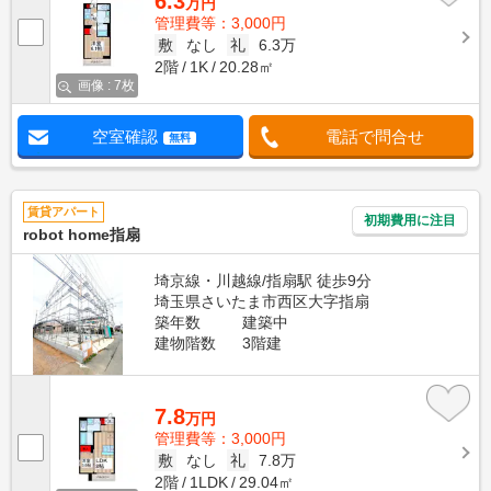
6.3
万円
管理費等：3,000円
敷
なし
礼
6.3万
2階
1K
20.28㎡
画像 : 7枚
空室確認
電話で問合せ
無料
賃貸アパート
初期費用に注目
robot home指扇
埼京線・川越線/指扇駅 徒歩9分
埼玉県さいたま市西区大字指扇
築年数
建築中
建物階数
3階建
7.8
万円
管理費等：3,000円
敷
なし
礼
7.8万
2階
1LDK
29.04㎡