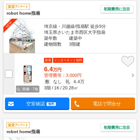
賃貸アパート
初期費用に注目
robot home指扇
NEW
埼京線・川越線/指扇駅 徒歩9分
埼玉県さいたま市西区大字指扇
築年数
建築中
建物階数
3階建
新着
インターネット無料
6.4
万円
管理費等：3,000円
敷
なし
礼
6.4万
3階
1K
20.28㎡
画像 : 7枚
空室確認
電話で問合せ
無料
賃貸アパート
初期費用に注目
robot home指扇