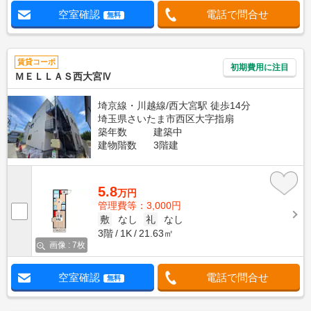
空室確認
電話で問合せ
無料
賃貸コーポ
初期費用に注目
ＭＥＬＬＡＳ西大宮Ⅳ
埼京線・川越線/西大宮駅 徒歩14分
埼玉県さいたま市西区大字指扇
築年数
建築中
建物階数
3階建
5.8
万円
管理費等：3,000円
敷
なし
礼
なし
3階
1K
21.63㎡
画像 : 7枚
空室確認
電話で問合せ
無料