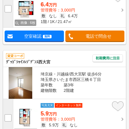
6.4
万円
管理費等：3,000円
敷
なし
礼
6.4万
1階
1K
21.47㎡
画像 : 6枚
空室確認
電話で問合せ
無料
賃貸コーポ
初期費用に注目
ｸﾞｯﾄﾞｼｬｲﾝﾚｼﾞﾃﾞﾝｽ西大宮
埼京線・川越線/西大宮駅 徒歩6分
埼玉県さいたま市西区三橋６丁目
築年数
築3年
建物階数
2階建
写真充実
インターネット無料
5.9
万円
管理費等：3,000円
敷
5.9万
礼
なし