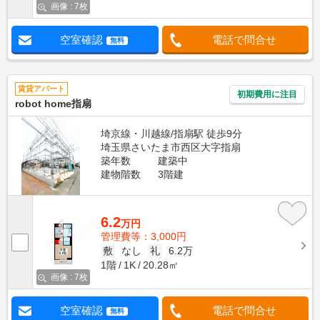
画像 : 7枚
空室確認
電話で問合せ
無料
賃貸アパート
初期費用に注目
robot home指扇
埼京線・川越線/指扇駅 徒歩9分
埼玉県さいたま市西区大字指扇
築年数
建築中
建物階数
3階建
6.2
万円
管理費等：3,000円
敷
なし
礼
6.2万
1階
1K
20.28㎡
画像 : 7枚
空室確認
電話で問合せ
無料