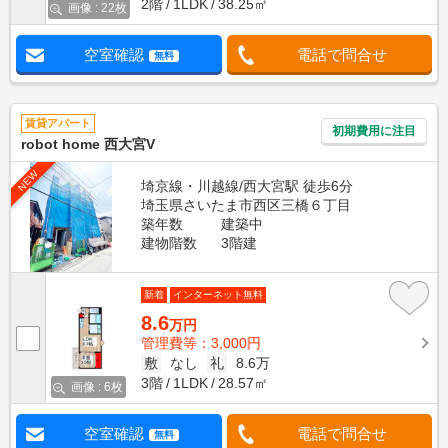
2階
1LDK
38.25㎡
画像 : 22枚
空室確認
電話で問合せ
無料
賃貸アパート
初期費用に注目
robot home 西大宮V
NEW
埼京線・川越線/西大宮駅 徒歩6分
埼玉県さいたま市西区三橋６丁目
築年数
建築中
建物階数
3階建
新着
インターネット無料
8.6
万円
管理費等：3,000円
敷
なし
礼
8.6万
3階
1LDK
28.57㎡
画像 : 6枚
空室確認
電話で問合せ
無料