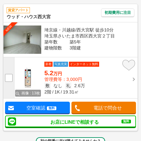
賃貸アパート
初期費用に注目
ウッド・ハウス西大宮
NEW
埼京線・川越線/西大宮駅 徒歩10分
埼玉県さいたま市西区西大宮２丁目
築年数
築5年
建物階数
3階建
新着
写真充実
インターネット無料
5.2
万円
管理費等：3,000円
敷
なし
礼
2.6万
2階
1K
19.31㎡
画像 : 13枚
空室確認
電話で問合せ
無料
お店にLINEで相談する
無料