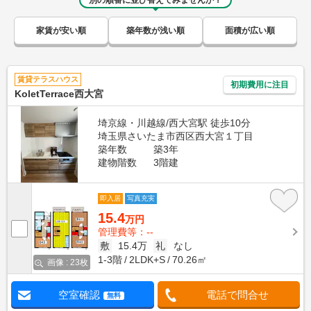
別の順番に並び替えてみませんか？
家賃が安い順
築年数が浅い順
面積が広い順
賃貸テラスハウス
初期費用に注目
KoletTerrace西大宮
埼京線・川越線/西大宮駅 徒歩10分
埼玉県さいたま市西区西大宮１丁目
築年数
築3年
建物階数
3階建
即入居
写真充実
15.4
万円
管理費等：--
敷
15.4万
礼
なし
1-3階
2LDK+S
70.26㎡
画像 : 23枚
空室確認
電話で問合せ
無料