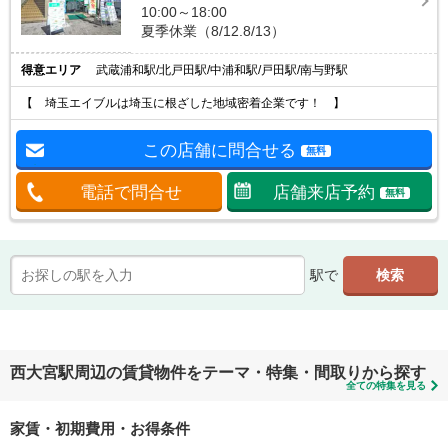
10:00～18:00
夏季休業（8/12.8/13）
得意エリア
武蔵浦和駅/北戸田駅/中浦和駅/戸田駅/南与野駅
【 埼玉エイブルは埼玉に根ざした地域密着企業です！ 】
この店舗に問合せる
無料
電話で問合せ
店舗来店予約
無料
駅で
西大宮駅周辺の賃貸物件をテーマ・特集・間取りから探す
全ての特集を見る
家賃・初期費用・お得条件