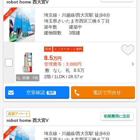
robot home 西大宮V
NEW
埼京線・川越線/西大宮駅 徒歩6分
埼玉県さいたま市西区三橋６丁目
築年数
建築中
建物階数
3階建
新着
インターネット無料
8.5
万円
管理費等：3,000円
敷
なし
礼
8.5万
2階
1LDK
28.57㎡
画像 : 6枚
空室確認
電話で問合せ
無料
賃貸アパート
初期費用に注目
robot home 西大宮V
NEW
埼京線・川越線/西大宮駅 徒歩6分
埼玉県さいたま市西区三橋６丁目