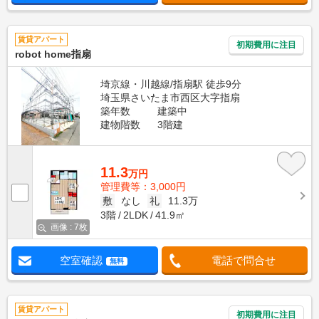
賃貸アパート
初期費用に注目
robot home指扇
埼京線・川越線/指扇駅 徒歩9分
埼玉県さいたま市西区大字指扇
築年数
建築中
建物階数
3階建
11.3
万円
管理費等：3,000円
敷
なし
礼
11.3万
3階
2LDK
41.9㎡
画像 : 7枚
空室確認
電話で問合せ
無料
賃貸アパート
初期費用に注目