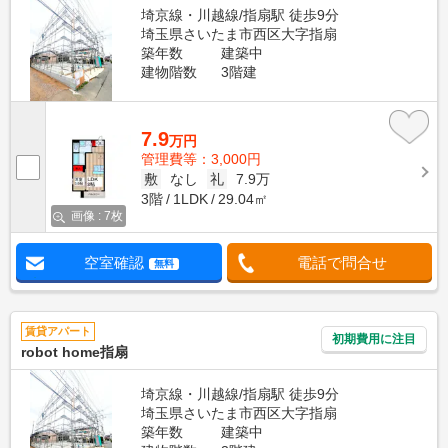
埼京線・川越線/指扇駅 徒歩9分
埼玉県さいたま市西区大字指扇
築年数
建築中
建物階数
3階建
7.9
万円
管理費等：3,000円
敷
なし
礼
7.9万
3階
1LDK
29.04㎡
画像 : 7枚
空室確認
電話で問合せ
無料
賃貸アパート
初期費用に注目
robot home指扇
埼京線・川越線/指扇駅 徒歩9分
埼玉県さいたま市西区大字指扇
築年数
建築中