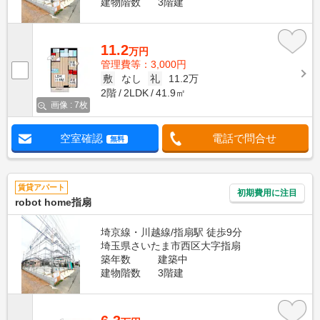
建物階数
3階建
11.2
万円
管理費等：3,000円
敷
なし
礼
11.2万
2階
2LDK
41.9㎡
画像 : 7枚
空室確認
電話で問合せ
無料
賃貸アパート
初期費用に注目
robot home指扇
埼京線・川越線/指扇駅 徒歩9分
埼玉県さいたま市西区大字指扇
築年数
建築中
建物階数
3階建