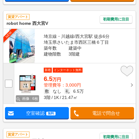
賃貸アパート
初期費用に注目
robot home 西大宮V
NEW
埼京線・川越線/西大宮駅 徒歩6分
埼玉県さいたま市西区三橋６丁目
築年数
建築中
建物階数
3階建
新着
インターネット無料
6.5
万円
管理費等：3,000円
敷
なし
礼
6.5万
3階
1K
21.47㎡
画像 : 6枚
空室確認
電話で問合せ
無料
賃貸アパート
初期費用に注目