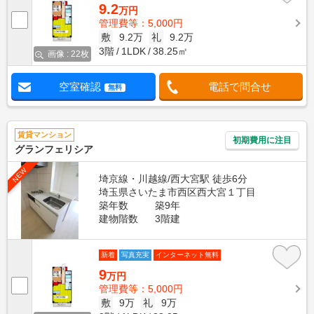
9.2
万円
管理費等：5,000円
敷
9.2万
礼
9.2万
3階
1LDK
38.25㎡
画像 : 22枚
空室確認
電話で問合せ
無料
賃貸マンション
初期費用に注目
グランフェリシア
NEW
埼京線・川越線/西大宮駅 徒歩6分
埼玉県さいたま市西区西大宮１丁目
築年数
築9年
建物階数
3階建
新着
写真充実
インターネット無料
9
万円
管理費等：5,000円
敷
9万
礼
9万