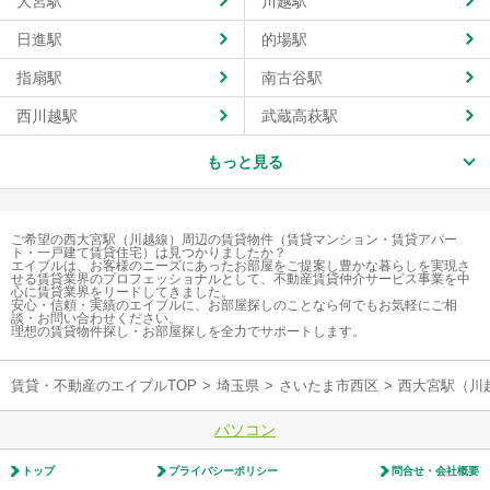
大宮駅
川越駅
日進駅
的場駅
指扇駅
南古谷駅
西川越駅
武蔵高萩駅
もっと見る
ご希望の西大宮駅（川越線）周辺の賃貸物件（賃貸マンション・賃貸アパー
ト・一戸建て賃貸住宅）は見つかりましたか？
エイブルは、お客様のニーズにあったお部屋をご提案し豊かな暮らしを実現さ
せる賃貸業界のプロフェッショナルとして、不動産賃貸仲介サービス事業を中
心に賃貸業界をリードしてきました。
安心・信頼・実績のエイブルに、お部屋探しのことなら何でもお気軽にご相
談・お問い合わせください。
理想の賃貸物件探し・お部屋探しを全力でサポートします。
賃貸・不動産のエイブルTOP
>
埼玉県
>
さいたま市西区
>
西大宮駅（川
パソコン
トップ
プライバシーポリシー
問合せ・会社概要