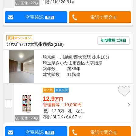
1階
1K
20.91㎡
画像 : 22枚
空室確認
電話で問合せ
無料
賃貸マンション
初期費用に注目
ﾗｲｵﾝｽﾞﾏﾝｼｮﾝ大宮指扇第2(219)
埼京線・川越線/西大宮駅 徒歩10分
埼玉県さいたま市西区大字指扇
築年数
築36年
建物階数
11階建
即入居
写真充実
12.9
万円
管理費等：10,000円
敷
12.9万
礼
なし
2階
3LDK
64.67㎡
画像 : 20枚
空室確認
電話で問合せ
無料