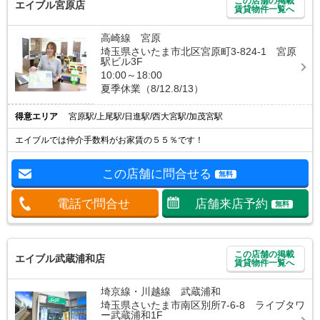
この店舗の掲載
エイブル宮原店
賃貸物件一覧へ
高崎線 宮原
埼玉県さいたま市北区宮原町3-824-1 宮原
駅ビル3F
10:00～18:00
夏季休業（8/12.8/13）
得意エリア
宮原駅/上尾駅/日進駅/西大宮駅/加茂宮駅
エイブルでは仲介手数料がお家賃の５５％です！
この店舗に問合せる
無料
電話で問合せ
店舗来店予約
無料
この店舗の掲載
エイブル武蔵浦和店
賃貸物件一覧へ
埼京線・川越線 武蔵浦和
埼玉県さいたま市南区別所7-6-8 ライブタワ
ー武蔵浦和1F