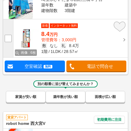
築年数
建築中
建物階数
3階建
新着
インターネット無料
8.4
万円
管理費等：3,000円
敷
なし
礼
8.4万
1階
1LDK
28.57㎡
画像 : 6枚
空室確認
電話で問合せ
無料
別の順番に並び替えてみませんか？
家賃が安い順
築年数が浅い順
面積が広い順
賃貸アパート
初期費用に注目
robot home 西大宮V