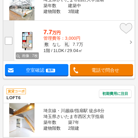
築年数
建築中
建物階数
3階建
7.7
万円
管理費等：3,000円
敷
なし
礼
7.7万
1階
1LDK
29.04㎡
画像 : 7枚
空室確認
電話で問合せ
無料
賃貸コーポ
初期費用に注目
LOFT6
埼京線・川越線/指扇駅 徒歩8分
埼玉県さいたま市西区大字指扇
築年数
築7年
建物階数
2階建