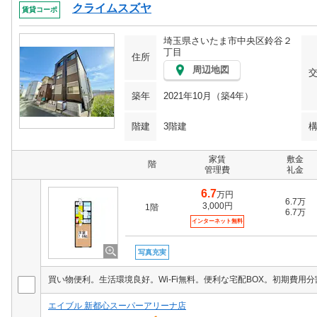
クライムスズヤ
賃貸コーポ
埼玉県さいたま市中央区鈴谷２
丁目
住所
周辺地図
築年
2021年10月（築4年）
階建
3階建
家賃
敷金
階
管理費
礼金
6.7
万円
6.7万
3,000円
1階
6.7万
インターネット無料
写真充実
エイブル 新都心スーパーアリーナ店