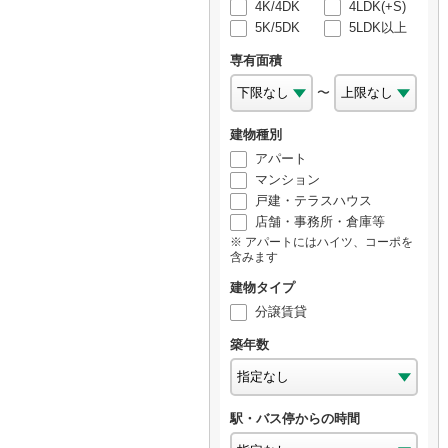
4K/4DK
4LDK(+S)
5K/5DK
5LDK以上
専有面積
〜
建物種別
アパート
マンション
戸建・テラスハウス
店舗・事務所・倉庫等
アパートにはハイツ、コーポを
含みます
建物タイプ
分譲賃貸
築年数
駅・バス停からの時間