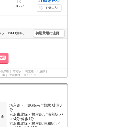
詳細を見る
1K
18.7㎡
お気に入り
オール電化。敷地内にコインランドリーあり。管理人日勤。インターネットWi-Fi無料。契約時、室内清掃費40,000円。保証会社加入要(月額総支払額の50%、10,000円/年)。
初期費用に注目！
無料
・根岸線
与野駅
埼京線・川越線
1K
管理物件
0.55ヶ月
埼京線・川越線/南与野駅 徒歩3
分
京浜東北線・根岸線/北浦和駅 バ
交通
ス:4分:停歩1分
京浜東北線・根岸線/浦和駅 バ