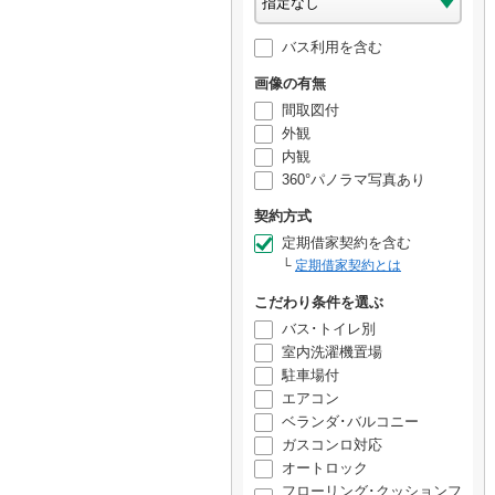
バス利用を含む
画像の有無
間取図付
外観
内観
360°パノラマ写真あり
契約方式
定期借家契約を含む
定期借家契約とは
こだわり条件を選ぶ
バス･トイレ別
室内洗濯機置場
駐車場付
エアコン
ベランダ･バルコニー
ガスコンロ対応
オートロック
フローリング･クッションフ