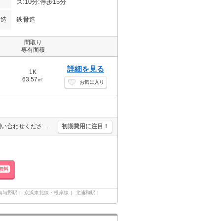
ス:10分:停歩15分
構造
鉄骨造
間取り
専有面積
詳細を見る
1K
63.57㎡
お気に入り
スケルトン渡し。駅まで徒歩3分圏内!。すぐ内見できます。詳細はお問い合わせください。店長のお薦め物件。法人向け（即入居可能物件）。
初期費用に注目！
無料
南与野駅
京浜東北線・根岸線
北浦和駅