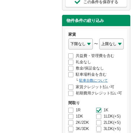
この条件を保存する
物件条件の絞り込み
家賃
〜
共益費・管理費を含む
礼金なし
敷金/保証金なし
駐車場料金を含む
駐車台数について
家賃クレジット払い可
初期費用クレジット払い可
間取り
1R
1K
1DK
1LDK(+S)
2K/2DK
2LDK(+S)
3K/3DK
3LDK(+S)