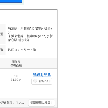
埼京線・川越線/北与野駅 徒歩2
分
交通
京浜東北線・根岸線/さいたま新
都心駅 徒歩7分
構造
鉄筋コンクリート造
間取り
専有面積
詳細を見る
1K
31.99㎡
お気に入り
自社管理物件。駅近。通勤、通学がスムーズ。鉄筋コンクリート造。全戸角部屋。ワンフロア2世帯。人気の新築。当社オススメの物件。初期費用カード払い可。初期費用分割払い可。内見予約受付中。契約開始日相談可。
初期費用に注目！