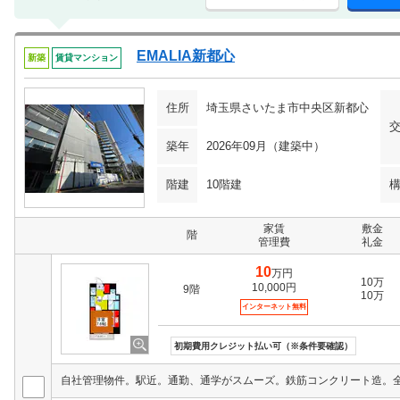
EMALIA新都心
新築
賃貸マンション
住所
埼玉県さいたま市中央区新都心
築年
2026年09月（建築中）
階建
10階建
家賃
敷金
階
管理費
礼金
10
万円
10万
10,000円
9階
10万
インターネット無料
初期費用クレジット払い可（※条件要確認）