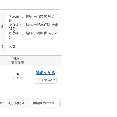
埼京線・川越線/南与野駅 徒歩4
分
埼京線・川越線/与野本町駅 徒歩
交通
24分
埼京線・川越線/中浦和駅 徒歩22
分
構造
木造
間取り
専有面積
詳細を見る
1K
23.5㎡
お気に入り
買い物便利。生活環境良好。Wi-Fi無料。便利な宅配BOX。初期費用分割払い可。契約金（初期費用）クレジット決済可。保証会社加入要(月額総支払額の50%、10,000円/年)。
初期費用に注目！