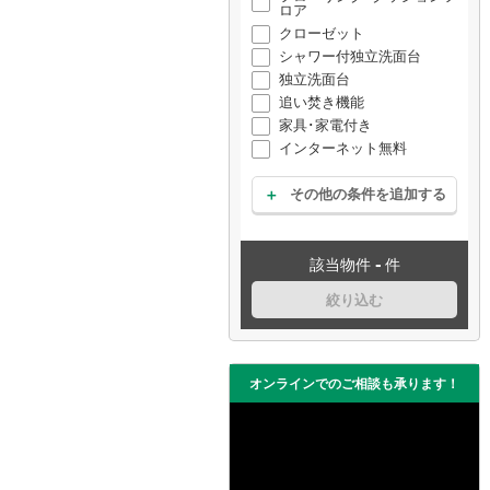
ロア
クローゼット
シャワー付独立洗面台
独立洗面台
追い焚き機能
家具･家電付き
インターネット無料
その他の条件を追加する
-
該当物件
件
絞り込む
オンラインでのご相談も承ります！