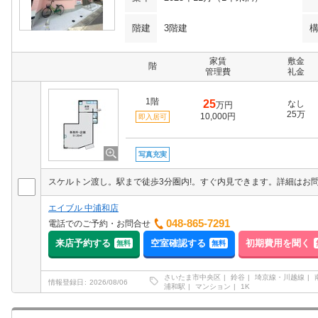
階建
3階建
家賃
敷金
階
管理費
礼金
1階
25
なし
万円
25万
10,000円
即入居可
写真充実
エイブル 中浦和店
048-865-7291
電話でのご予約・お問合せ
来店予約する
空室確認する
初期費用を聞く
無料
無料
さいたま市中央区
鈴谷
埼京線・川越線
情報登録日
2026/08/06
浦和駅
マンション
1K