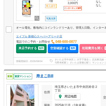
7階
なし
3,000円
なし
即入居可
インターネット無料
写真充実
エイブル 新都心スーパーアリーナ店
048-600-0877
電話でのご予約・お問合せ
来店予約する
空室確認する
初期費用を聞く
無料
無料
さいたま市中央区
大字下落合
京浜東北線
情報登録日
2026/08/04
与野本町駅
さいたま新都心駅
マンション
寿まこBill
新築
賃貸マンション
埼玉県さいたま市中央区鈴谷２
丁目
住所
周辺地図
築年
2025年11月（1年未満）