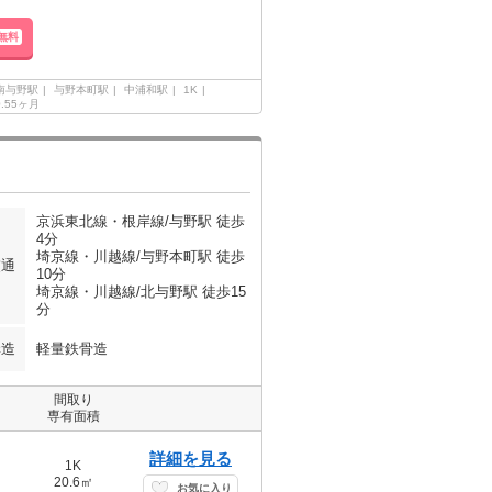
無料
南与野駅
与野本町駅
中浦和駅
1K
0.55ヶ月
京浜東北線・根岸線/与野駅 徒歩
4分
埼京線・川越線/与野本町駅 徒歩
交通
10分
埼京線・川越線/北与野駅 徒歩15
分
構造
軽量鉄骨造
間取り
専有面積
詳細を見る
1K
20.6㎡
お気に入り