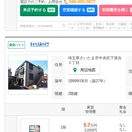
048-600-0877
電話でのご予約・お問合せ
来店予約する
空室確認する
初期費用を聞く
無料
無料
さいたま市中央区
鈴谷
埼京線・川越線
情報登録日
2026/08/02
バス・トイレ別
管理物件
オートロック
ｷｬｯｽﾙﾊｲﾂ
賃貸ハイツ
埼玉県さいたま市中央区下落合
２丁目
住所
周辺地図
築年
1999年06月（築27年）
階建
2階建
家賃
敷金
階
管理費
礼金
5.7
なし
万円
1階
なし
3,000円