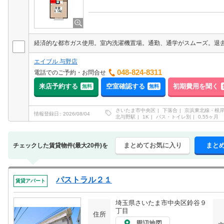
エイブル 与野店
048-824-8311
電話でのご予約・お問合せ
来店予約する
空室確認する
初期費用を聞く
無料
無料
さいたま市中央区
下落合
京浜東北線・根
情報登録日
2026/08/04
北与野駅
1K
バス・トイレ別
0.55ヶ月
まとめてお気に入り
まと
チェックした賃貸物件(最大20件)を
パストラル２１
賃貸アパート
埼玉県さいたま市中央区鈴谷９
丁目
住所
周辺地図