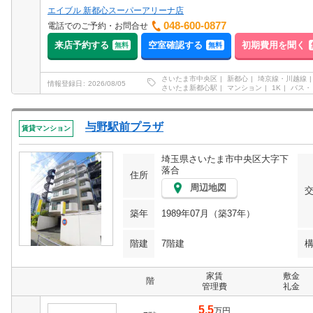
エイブル 新都心スーパーアリーナ店
048-600-0877
電話でのご予約・お問合せ
来店予約する
空室確認する
初期費用を聞く
無料
無料
さいたま市中央区
新都心
埼京線・川越線
情報登録日
2026/08/05
さいたま新都心駅
マンション
1K
バス・
与野駅前プラザ
賃貸マンション
埼玉県さいたま市中央区大字下
落合
住所
周辺地図
築年
1989年07月（築37年）
階建
7階建
家賃
敷金
階
管理費
礼金
5.5
万円