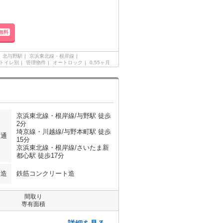
無料
北与野駅
京浜東北線・根岸線
トイレ別
管理物件
オートロック
0.55ヶ月
京浜東北線・根岸線/与野駅 徒歩
2分
埼京線・川越線/与野本町駅 徒歩
交通
15分
京浜東北線・根岸線/さいたま新
都心駅 徒歩17分
構造
鉄筋コンクリート造
間取り
専有面積