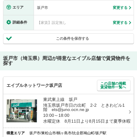
エリア
坂戸市
変更する
詳細条件
【家賃】設定無し
変更する
この条件を保存する
坂戸市（埼玉県）
周辺が得意なエイブル店舗で賃貸物件を
探す
この店舗の掲載
エイブルネットワーク坂戸店
賃貸物件一覧へ
東武東上線 坂戸
埼玉県坂戸市日の出町 2-2 ときわビル1
階 ets@juno.ocn.ne.jp
10:00～18:00
水曜定休 8月11日より8月15日まで夏季休暇
得意エリア
坂戸市/東松山市/鶴ヶ島市/比企郡鳩山町/坂戸駅