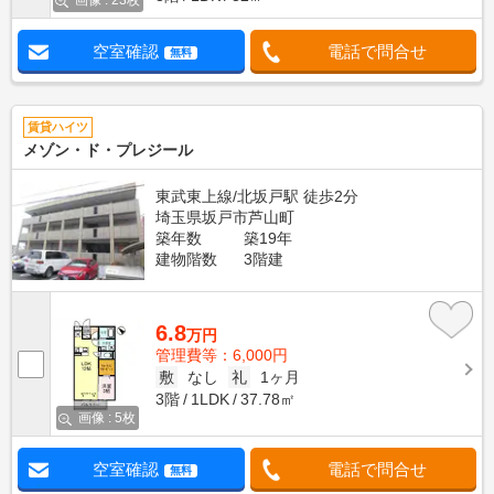
画像 : 23枚
空室確認
電話で問合せ
無料
賃貸ハイツ
メゾン・ド・プレジール
東武東上線/北坂戸駅 徒歩2分
埼玉県坂戸市芦山町
築年数
築19年
建物階数
3階建
6.8
万円
管理費等：6,000円
敷
なし
礼
1ヶ月
3階
1LDK
37.78㎡
画像 : 5枚
空室確認
電話で問合せ
無料