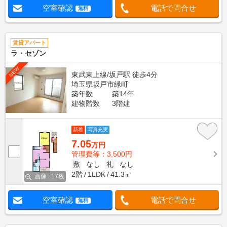
空室確認
電話で問合せ
無料
賃貸アパート
ラ・セゾン
NEW
東武東上線/坂戸駅 徒歩4分
埼玉県坂戸市緑町
築年数
築14年
建物階数
3階建
新着
写真充実
7.05
万円
管理費等：3,500円
敷
なし
礼
なし
2階
1LDK
41.3㎡
画像 : 17枚
空室確認
電話で問合せ
無料