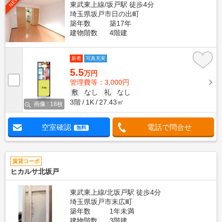
NEW
東武東上線/坂戸駅 徒歩4分
埼玉県坂戸市日の出町
築年数
築17年
建物階数
4階建
新着
写真充実
5.5
万円
管理費等：3,000円
敷
なし
礼
なし
3階
1K
27.43㎡
画像 : 18枚
空室確認
電話で問合せ
無料
賃貸コーポ
ヒカルサ北坂戸
東武東上線/北坂戸駅 徒歩4分
埼玉県坂戸市末広町
築年数
1年未満
建物階数
3階建