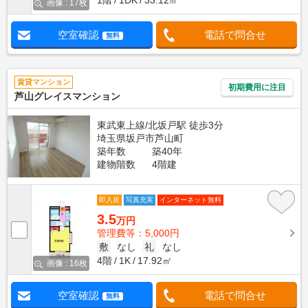
1階
1DK
33.12㎡
画像 : 17枚
空室確認
電話で問合せ
無料
賃貸マンション
初期費用に注目
芦山グレイスマンション
東武東上線/北坂戸駅 徒歩3分
埼玉県坂戸市芦山町
築年数
築40年
建物階数
4階建
即入居
写真充実
インターネット無料
3.5
万円
管理費等：5,000円
敷
なし
礼
なし
4階
1K
17.92㎡
画像 : 16枚
空室確認
電話で問合せ
無料