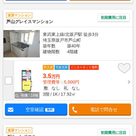
賃貸マンション
初期費用に注目
芦山グレイスマンション
東武東上線/北坂戸駅 徒歩3分
埼玉県坂戸市芦山町
築年数
築40年
建物階数
4階建
即入居
写真充実
インターネット無料
3.5
万円
管理費等：5,000円
敷
なし
礼
なし
3階
1K
17.92㎡
画像 : 18枚
空室確認
電話で問合せ
無料
賃貸マンション
初期費用に注目