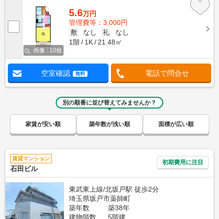
5.6
万円
管理費等：3,000円
敷
なし
礼
なし
1階
1K
21.48㎡
画像 : 10枚
空室確認
電話で問合せ
無料
別の順番に並び替えてみませんか？
家賃が安い順
築年数が浅い順
面積が広い順
賃貸マンション
初期費用に注目
石田ビル
東武東上線/北坂戸駅 徒歩2分
埼玉県坂戸市薬師町
築年数
築38年
建物階数
5階建