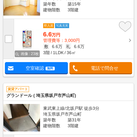
築年数
築15年
建物階数
3階建
即入居
写真充実
6.6
万円
管理費等：3,000円
敷
6.6万
礼
6.6万
3階
1LDK
36㎡
画像 : 23枚
空室確認
電話で問合せ
無料
賃貸アパート
グランドール ( 埼玉県坂戸市芦山町)
東武東上線/北坂戸駅 徒歩3分
埼玉県坂戸市芦山町
築年数
築31年
建物階数
3階建