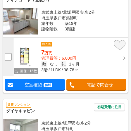
ディアコート（北坂戸）
東武東上線/北坂戸駅 徒歩2分
埼玉県坂戸市薬師町
築年数
築19年
建物階数
3階建
即入居
7
万円
管理費等：6,000円
敷
なし
礼
1ヶ月
3階
1LDK
38.78㎡
画像 : 16枚
空室確認
電話で問合せ
無料
賃貸マンション
初期費用に注目
ダイヤキャビン
東武東上線/坂戸駅 徒歩2分
埼玉県坂戸市緑町