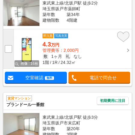
東武東上線/北坂戸駅 徒歩2分
埼玉県坂戸市薬師町
築年数
築34年
建物階数
4階建
即入居
写真充実
4.3
万円
管理費等：2,000円
敷
1ヶ月
礼
なし
1階
1R
24.32㎡
画像 : 16枚
空室確認
電話で問合せ
無料
賃貸マンション
初期費用に注目
プランドール一番館
東武東上線/北坂戸駅 徒歩3分
埼玉県坂戸市末広町
築年数
築20年
建物階数
3階建