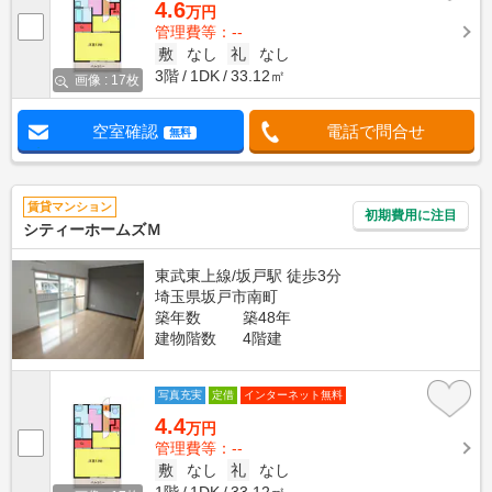
4.6
万円
管理費等：--
敷
なし
礼
なし
3階
1DK
33.12㎡
画像 : 17枚
空室確認
電話で問合せ
無料
賃貸マンション
初期費用に注目
シティーホームズＭ
東武東上線/坂戸駅 徒歩3分
埼玉県坂戸市南町
築年数
築48年
建物階数
4階建
写真充実
定借
インターネット無料
4.4
万円
管理費等：--
敷
なし
礼
なし