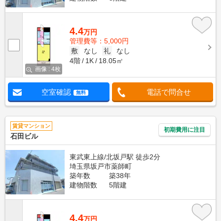
4.4
万円
管理費等：5,000円
敷
なし
礼
なし
4階
1K
18.05㎡
画像 : 4枚
空室確認
電話で問合せ
無料
賃貸マンション
初期費用に注目
石田ビル
東武東上線/北坂戸駅 徒歩2分
埼玉県坂戸市薬師町
築年数
築38年
建物階数
5階建
4.4
万円