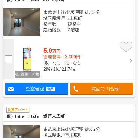
東武東上線/北坂戸駅 徒歩2分
埼玉県坂戸市末広町
築年数
建築中
建物階数
3階建
5.9
万円
管理費等：3,000円
敷
なし
礼
なし
2階
1K
21.74㎡
画像 : 10枚
空室確認
電話で問合せ
無料
賃貸アパート
仮）Fille Flats 坂戸末広町
東武東上線/北坂戸駅 徒歩2分
埼玉県坂戸市末広町