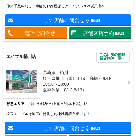
仲介手数料なし・半額のお部屋探しはエイブルＮＷ坂戸店へ
この店舗に問合せる
無料
電話で問合せ
店舗来店予約
無料
この店舗の掲載
エイブル桶川店
賃貸物件一覧へ
高崎線 桶川
埼玉県桶川市南1-3-19 高橋ビル1F
10:00～18:00
夏季休業（8/12.8/13）
得意エリア
桶川市/鴻巣市/上尾市/北本市/桶川駅
埼玉エイブルは埼玉に特化した地域密着企業です！
この店舗に問合せる
無料