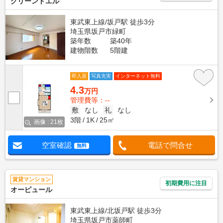
グリーンドエル
東武東上線/坂戸駅 徒歩3分
埼玉県坂戸市緑町
築年数
築40年
建物階数
5階建
即入居
写真充実
インターネット無料
4.3
万円
管理費等：--
敷
なし
礼
なし
3階
1K
25㎡
画像 : 21枚
空室確認
電話で問合せ
無料
賃貸マンション
初期費用に注目
オーピュール
東武東上線/北坂戸駅 徒歩3分
埼玉県坂戸市薬師町