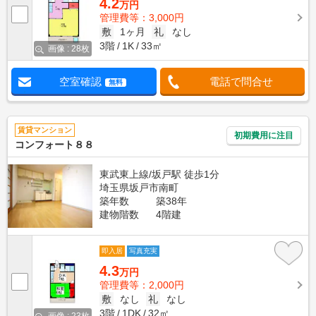
4.2
万円
管理費等：3,000円
敷
1ヶ月
礼
なし
3階
1K
33㎡
画像 : 28枚
空室確認
電話で問合せ
無料
賃貸マンション
初期費用に注目
コンフォート８８
東武東上線/坂戸駅 徒歩1分
埼玉県坂戸市南町
築年数
築38年
建物階数
4階建
即入居
写真充実
4.3
万円
管理費等：2,000円
敷
なし
礼
なし
3階
1DK
32㎡