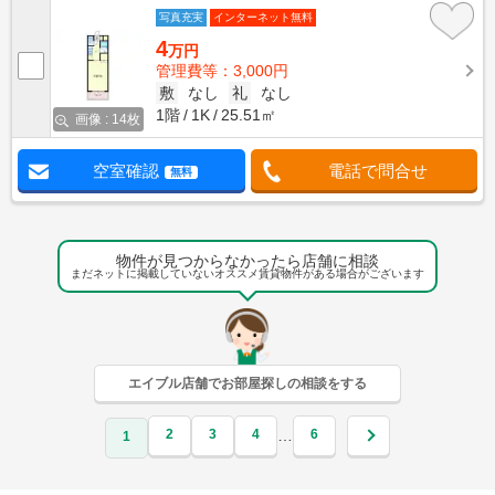
写真充実
インターネット無料
4
万円
管理費等：3,000円
敷
なし
礼
なし
1階
1K
25.51㎡
画像 : 14枚
空室確認
電話で問合せ
無料
物件が見つからなかったら店舗に相談
まだネットに掲載していないオススメ賃貸物件がある場合がございます
エイブル店舗でお部屋探しの相談をする
2
3
4
6
…
1