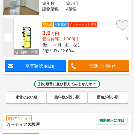
築年数
築34年
建物階数
4階建
即入居
写真充実
インターネット無料
3.9
万円
管理費等：1,000円
敷
1ヶ月
礼
なし
2階
1R
22.69㎡
画像 : 16枚
空室確認
電話で問合せ
無料
別の順番に並び替えてみませんか？
家賃が安い順
築年数が浅い順
面積が広い順
賃貸マンション
初期費用に注目
カーティアス坂戸