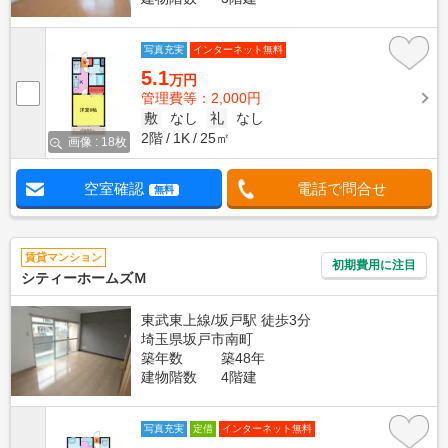
写真充実
インターネット無料
5.1
万円
管理費等：2,000円
敷
なし
礼
なし
2階
1K
25㎡
画像 : 18枚
空室確認
電話で問合せ
無料
賃貸マンション
初期費用に注目
シティーホームズＭ
東武東上線/坂戸駅 徒歩3分
埼玉県坂戸市南町
築年数
築48年
建物階数
4階建
写真充実
定借
インターネット無料