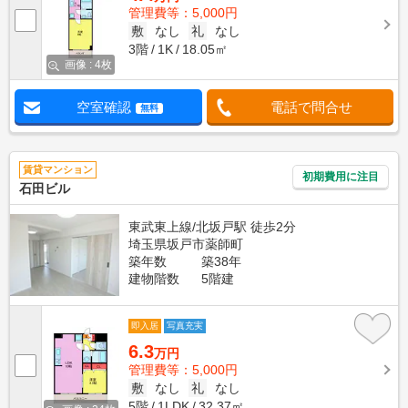
管理費等：5,000円
敷
なし
礼
なし
3階
1K
18.05㎡
画像 : 4枚
空室確認
電話で問合せ
無料
賃貸マンション
初期費用に注目
石田ビル
東武東上線/北坂戸駅 徒歩2分
埼玉県坂戸市薬師町
築年数
築38年
建物階数
5階建
即入居
写真充実
6.3
万円
管理費等：5,000円
敷
なし
礼
なし
5階
1LDK
32.37㎡