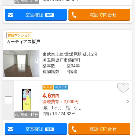
画像 : 24枚
空室確認
電話で問合せ
無料
賃貸マンション
カーティアス坂戸
東武東上線/北坂戸駅 徒歩2分
埼玉県坂戸市薬師町
築年数
築34年
建物階数
4階建
即入居
写真充実
4.6
万円
管理費等：2,000円
敷
1ヶ月
礼
なし
2階
1R
24.32㎡
画像 : 16枚
空室確認
電話で問合せ
無料