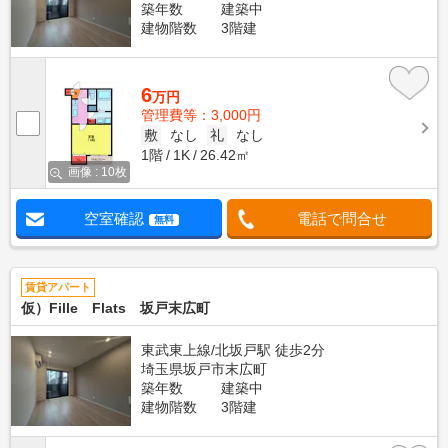
築年数
建築中
建物階数
3階建
6
万円
管理費等：3,000円
敷
なし
礼
なし
1階
1K
26.42㎡
画像 : 10枚
空室確認
電話で問合せ
無料
賃貸アパート
仮）Fille Flats 坂戸末広町
東武東上線/北坂戸駅 徒歩2分
埼玉県坂戸市末広町
築年数
建築中
建物階数
3階建