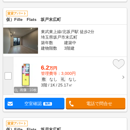
賃貸アパート
仮）Fille Flats 坂戸末広町
東武東上線/北坂戸駅 徒歩2分
埼玉県坂戸市末広町
築年数
建築中
建物階数
3階建
6.2
万円
管理費等：3,000円
敷
なし
礼
なし
3階
1K
25.17㎡
画像 : 10枚
空室確認
電話で問合せ
無料
賃貸アパート
仮）Fille Flats 坂戸末広町