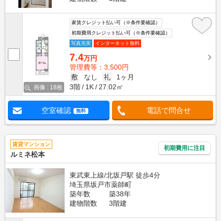
家賃クレジット払い可（※条件要確認）
初期費用クレジット払い可（※条件要確認）
写真充実
インターネット無料
7.4
万円
管理費等：3,500円
敷
なし
礼
1ヶ月
3階
1K
27.02㎡
画像 : 18枚
空室確認
電話で問合せ
無料
賃貸マンション
初期費用に注目
ルミネ松本
東武東上線/北坂戸駅 徒歩4分
埼玉県坂戸市薬師町
築年数
築38年
建物階数
3階建