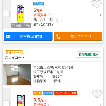
写真充実
5
万円
管理費等：--
敷
なし
礼
なし
2階
1K
23㎡
画像 : 19枚
空室確認
電話で問合せ
無料
賃貸アパート
初期費用に注目
スカイコート
東武東上線/坂戸駅 徒歩3分
埼玉県坂戸市三光町
築年数
築35年
建物階数
2階建
即入居
写真充実
インターネット無料
3.5
万円
管理費等：--