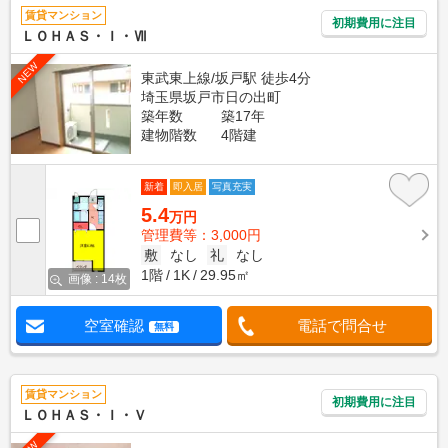
賃貸マンション
初期費用に注目
ＬＯＨＡＳ・Ｉ・Ⅶ
NEW
東武東上線/坂戸駅 徒歩4分
埼玉県坂戸市日の出町
築年数
築17年
建物階数
4階建
新着
即入居
写真充実
5.4
万円
管理費等：3,000円
敷
なし
礼
なし
1階
1K
29.95㎡
画像 : 14枚
空室確認
電話で問合せ
無料
賃貸マンション
初期費用に注目
ＬＯＨＡＳ・Ｉ・Ｖ