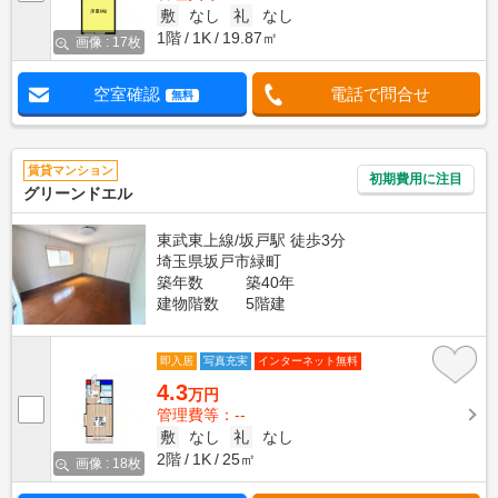
敷
なし
礼
なし
1階
1K
19.87㎡
画像 : 17枚
空室確認
電話で問合せ
無料
賃貸マンション
初期費用に注目
グリーンドエル
東武東上線/坂戸駅 徒歩3分
埼玉県坂戸市緑町
築年数
築40年
建物階数
5階建
即入居
写真充実
インターネット無料
4.3
万円
管理費等：--
敷
なし
礼
なし
2階
1K
25㎡
画像 : 18枚