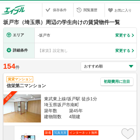
保存条件
閲覧履歴
お気に入り
坂戸市（埼玉県）周辺の学生向けの賃貸物件一覧
エリア
-
坂戸市
変更する
詳細条件
【家賃】設定無し
変更する
154
件
賃貸マンション
初期費用に注目
信栄第二マンション
NEW
東武東上線/坂戸駅 徒歩1分
埼玉県坂戸市南町
築年数
築45年
建物階数
4階建
新着
写真充実
インターネット無料