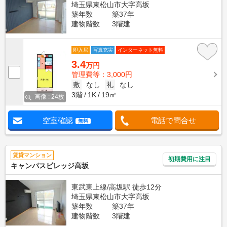
埼玉県東松山市大字高坂
築年数
築37年
建物階数
3階建
即入居
写真充実
インターネット無料
3.4
万円
管理費等：3,000円
敷
なし
礼
なし
3階
1K
19㎡
画像 : 24枚
空室確認
電話で問合せ
無料
賃貸マンション
初期費用に注目
キャンパスビレッジ高坂
東武東上線/高坂駅 徒歩12分
埼玉県東松山市大字高坂
築年数
築37年
建物階数
3階建