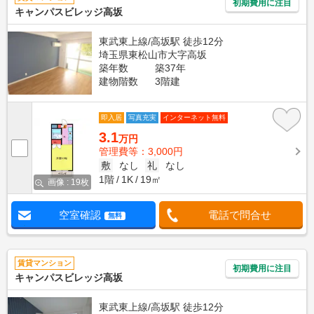
初期費用に注目
キャンパスビレッジ高坂
東武東上線/高坂駅 徒歩12分
埼玉県東松山市大字高坂
築年数
築37年
建物階数
3階建
即入居
写真充実
インターネット無料
3.1
万円
管理費等：3,000円
敷
なし
礼
なし
1階
1K
19㎡
画像 : 19枚
空室確認
電話で問合せ
無料
賃貸マンション
初期費用に注目
キャンパスビレッジ高坂
東武東上線/高坂駅 徒歩12分