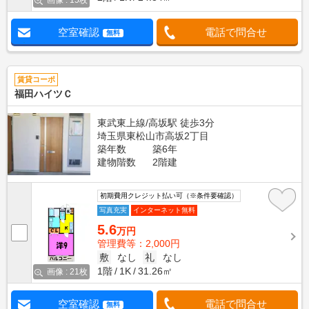
画像 : 15枚
空室確認
電話で問合せ
無料
賃貸コーポ
福田ハイツＣ
東武東上線/高坂駅 徒歩3分
埼玉県東松山市高坂2丁目
築年数
築6年
建物階数
2階建
初期費用クレジット払い可（※条件要確認）
写真充実
インターネット無料
5.6
万円
管理費等：2,000円
敷
なし
礼
なし
1階
1K
31.26㎡
画像 : 21枚
空室確認
電話で問合せ
無料