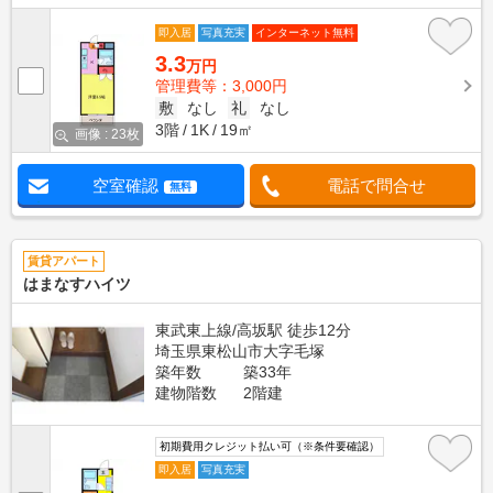
即入居
写真充実
インターネット無料
3.3
万円
管理費等：3,000円
敷
なし
礼
なし
3階
1K
19㎡
画像 : 23枚
空室確認
電話で問合せ
無料
賃貸アパート
はまなすハイツ
東武東上線/高坂駅 徒歩12分
埼玉県東松山市大字毛塚
築年数
築33年
建物階数
2階建
初期費用クレジット払い可（※条件要確認）
即入居
写真充実