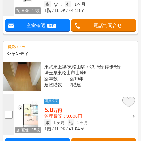
敷
なし
礼
1ヶ月
1階
1LDK
44.18㎡
画像 : 17枚
空室確認
電話で問合せ
無料
賃貸ハイツ
シャンティ
東武東上線/東松山駅 バス:5分:停歩8分
埼玉県東松山市山崎町
築年数
築19年
建物階数
2階建
写真充実
5.8
万円
管理費等：3,000円
敷
1ヶ月
礼
1ヶ月
1階
1LDK
41.04㎡
画像 : 15枚