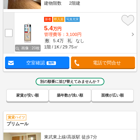
建物階数
2階建
新着
即入居
写真充実
5.4
万円
管理費等：3,100円
敷
5.4万
礼
なし
1階
1K
29.75㎡
画像 : 20枚
空室確認
電話で問合せ
無料
別の順番に並び替えてみませんか？
家賃が安い順
築年数が浅い順
面積が広い順
賃貸ハイツ
プリムール
東武東上線/高坂駅 徒歩7分