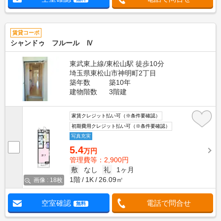
賃貸コーポ
シャンドゥ フルール Ⅳ
東武東上線/東松山駅 徒歩10分
埼玉県東松山市神明町2丁目
築年数
築10年
建物階数
3階建
家賃クレジット払い可（※条件要確認）
初期費用クレジット払い可（※条件要確認）
写真充実
5.4
万円
管理費等：2,900円
敷
なし
礼
1ヶ月
1階
1K
26.09㎡
画像 : 18枚
空室確認
電話で問合せ
無料