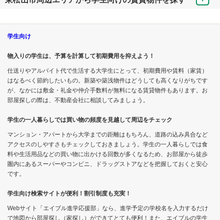
学生向け
物入りの学生は、予算を計算して初期費用を抑えよう！
仕送りやアルバイト代で生活する大学生にとって、初期費用や賃料（家賃）
はなるべく節約したいもの。新築や築浅物件はどうしても高くなりがちです
が、なかには敷金・礼金や仲介手数料が無料になる賃貸物件もあります。お
部屋探しの際は、不動産会社に相談してみましょう。
学生の一人暮らしでは買い物の頻度を見越して周辺をチェック
マンション・アパートから大学までの距離はもちろん、道路の込み具合など
アクセスのしやすさもチェックしておきましょう。学生の一人暮らしでは食
料や生活用品などの買い物に出かける回数が多くなるため、お部屋から徒歩
圏内にあるスーパーやコンビニ、ドラッグストアなどを把握しておくと安心
です。
学生向け検索サイトが便利！割引制度も充実！
Webサイト「エイブル進学応援部」なら、進学予定の学校名を入力するだけ
で地図から部屋探し（家探し）ができてとても便利！また、エイブルの学生