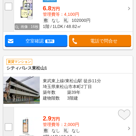
6.8
万円
管理費等：4,100円
敷
なし
礼
102000円
1階
1LDK
48.82㎡
画像 : 16枚
空室確認
電話で問合せ
無料
賃貸マンション
シティパレス東松山1
東武東上線/東松山駅 徒歩11分
埼玉県東松山市本町2丁目
築年数
築39年
建物階数
3階建
2.9
万円
管理費等：2,000円
敷
なし
礼
なし