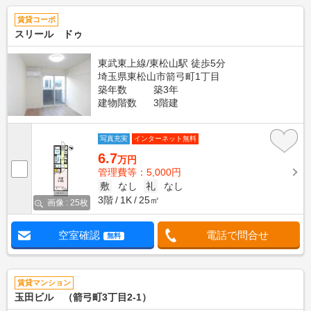
賃貸コーポ
スリール ドゥ
東武東上線/東松山駅 徒歩5分
埼玉県東松山市箭弓町1丁目
築年数
築3年
建物階数
3階建
写真充実
インターネット無料
6.7
万円
管理費等：5,000円
敷
なし
礼
なし
3階
1K
25㎡
画像 : 25枚
空室確認
電話で問合せ
無料
賃貸マンション
玉田ビル （箭弓町3丁目2-1）