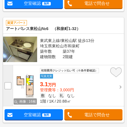
空室確認
電話で問合せ
無料
賃貸アパート
アートパレス東松山№6 （和泉町1-32）
東武東上線/東松山駅 徒歩13分
埼玉県東松山市和泉町
築年数
築37年
建物階数
2階建
初期費用クレジット払い可（※条件要確認）
写真充実
3.1
万円
管理費等：3,000円
敷
なし
礼
なし
1階
1K
20.88㎡
画像 : 16枚
空室確認
電話で問合せ
無料