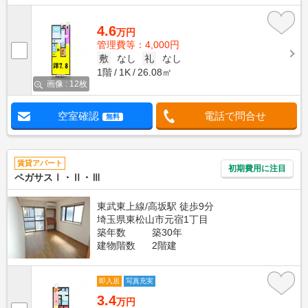
4.6
万円
管理費等：4,000円
敷
なし
礼
なし
1階
1K
26.08㎡
画像 : 12枚
空室確認
電話で問合せ
無料
賃貸アパート
初期費用に注目
ペガサスⅠ・Ⅱ・Ⅲ
東武東上線/高坂駅 徒歩9分
埼玉県東松山市元宿1丁目
築年数
築30年
建物階数
2階建
即入居
写真充実
3.4
万円