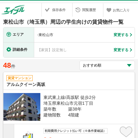
保存条件
閲覧履歴
お気に入り
東松山市（埼玉県）周辺の学生向けの賃貸物件一覧
エリア
-
東松山市
変更する
詳細条件
【家賃】設定無し
変更する
48
件
賃貸マンション
アルムクイーン高坂
東武東上線/高坂駅 徒歩2分
埼玉県東松山市元宿1丁目
築年数
築38年
建物階数
4階建
初期費用クレジット払い可（※条件要確認）