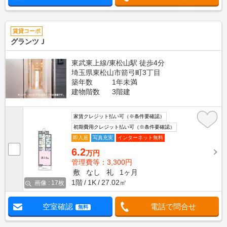
賃貸コーポ
グランツＪ
東武東上線/東松山駅 徒歩4分
埼玉県東松山市箭弓町3丁目
築年数
1年未満
建物階数
3階建
家賃クレジット払い可（※条件要確認）
初期費用クレジット払い可（※条件要確認）
即入居
写真充実
インターネット無料
6.2
万円
管理費等：3,300円
敷
なし
礼
1ヶ月
1階
1K
27.02㎡
画像 : 17枚
空室確認
電話で問合せ
無料