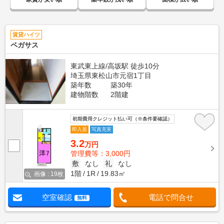
賃貸ハイツ
ペガサス
東武東上線/高坂駅 徒歩10分
埼玉県東松山市元宿1丁目
築年数
築30年
建物階数
2階建
初期費用クレジット払い可（※条件要確認）
即入居
写真充実
3.2
万円
管理費等：3,000円
敷
なし
礼
なし
1階
1R
19.83㎡
画像 : 19枚
空室確認
電話で問合せ
無料