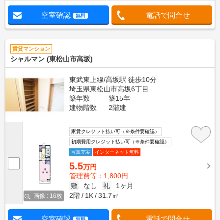
空室確認
電話で問合せ
無料
賃貸マンション
シャルマン (東松山市高坂)
東武東上線/高坂駅 徒歩10分
埼玉県東松山市高坂6丁目
築年数
築15年
建物階数
2階建
家賃クレジット払い可（※条件要確認）
初期費用クレジット払い可（※条件要確認）
写真充実
インターネット無料
5.5
万円
管理費等：1,800円
敷
なし
礼
1ヶ月
2階
1K
31.7㎡
画像 : 16枚
空室確認
電話で問合せ
無料