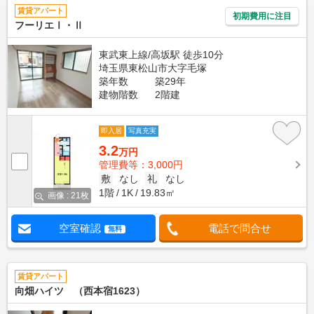
賃貸アパート
初期費用に注目
フーリエⅠ・Ⅱ
東武東上線/高坂駅 徒歩10分
埼玉県東松山市大字毛塚
築年数
築29年
建物階数
2階建
即入居
写真充実
3.2
万円
管理費等：3,000円
敷
なし
礼
なし
1階
1K
19.83㎡
画像 : 21枚
空室確認
電話で問合せ
無料
賃貸アパート
向畑ハイツ （西本宿1623）