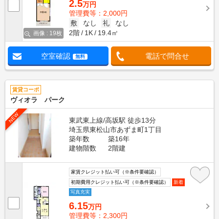
2.5
万円
管理費等：2,000円
敷
なし
礼
なし
2階
1K
19.4㎡
画像 : 19枚
空室確認
電話で問合せ
無料
賃貸コーポ
ヴィオラ パーク
NEW
東武東上線/高坂駅 徒歩13分
埼玉県東松山市あずま町1丁目
築年数
築16年
建物階数
2階建
家賃クレジット払い可（※条件要確認）
初期費用クレジット払い可（※条件要確認）
新着
写真充実
6.15
万円
管理費等：2,300円