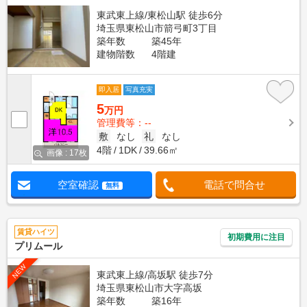
東武東上線/東松山駅 徒歩6分
埼玉県東松山市箭弓町3丁目
築年数
築45年
建物階数
4階建
即入居
写真充実
5
万円
管理費等：--
敷
なし
礼
なし
4階
1DK
39.66㎡
画像 : 17枚
空室確認
電話で問合せ
無料
賃貸ハイツ
初期費用に注目
プリムール
NEW
東武東上線/高坂駅 徒歩7分
埼玉県東松山市大字高坂
築年数
築16年