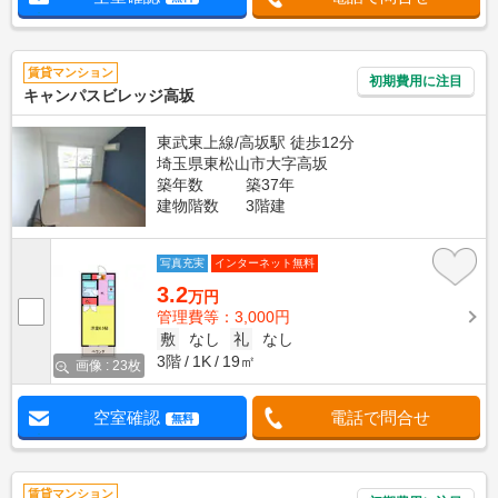
賃貸マンション
初期費用に注目
キャンパスビレッジ高坂
東武東上線/高坂駅 徒歩12分
埼玉県東松山市大字高坂
築年数
築37年
建物階数
3階建
写真充実
インターネット無料
3.2
万円
管理費等：3,000円
敷
なし
礼
なし
3階
1K
19㎡
画像 : 23枚
空室確認
電話で問合せ
無料
賃貸マンション