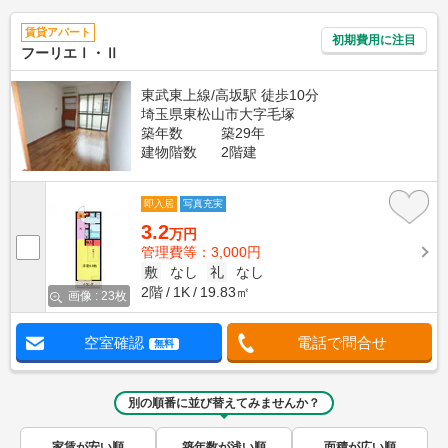
賃貸アパート
初期費用に注目
フーリエⅠ・Ⅱ
東武東上線/高坂駅 徒歩10分
埼玉県東松山市大字毛塚
築年数
築29年
建物階数
2階建
即入居
写真充実
3.2
万円
管理費等：3,000円
敷
なし
礼
なし
2階
1K
19.83㎡
画像 : 23枚
空室確認
電話で問合せ
無料
別の順番に並び替えてみませんか？
家賃が安い順
築年数が浅い順
面積が広い順