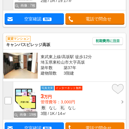
2階
1R
19.17㎡
画像 : 7枚
空室確認
電話で問合せ
無料
賃貸マンション
初期費用に注目
キャンパスビレッジ高坂
東武東上線/高坂駅 徒歩12分
埼玉県東松山市大字高坂
築年数
築37年
建物階数
3階建
写真充実
インターネット無料
3
万円
管理費等：3,000円
敷
なし
礼
なし
3階
1K
14㎡
画像 : 19枚
空室確認
電話で問合せ
無料