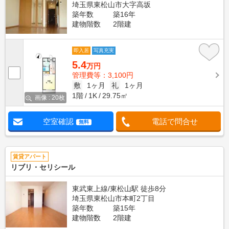
埼玉県東松山市大字高坂
築年数
築16年
建物階数
2階建
即入居
写真充実
5.4
万円
管理費等：3,100円
敷
1ヶ月
礼
1ヶ月
1階
1K
29.75㎡
画像 : 20枚
空室確認
電話で問合せ
無料
賃貸アパート
リブリ・セリシール
東武東上線/東松山駅 徒歩8分
埼玉県東松山市本町2丁目
築年数
築15年
建物階数
2階建