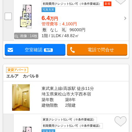
初期費用クレジット払い可（※条件要確認）
新着
写真充実
6.4
万円
管理費等：4,100円
敷
なし
礼
96000円
1階
1LDK
48.82㎡
画像 : 14枚
空室確認
電話で問合せ
無料
賃貸アパート
エルア カパルＢ
東武東上線/高坂駅 徒歩11分
埼玉県東松山市大字西本宿
築年数
築8年
建物階数
2階建
家賃クレジット払い可（※条件要確認）
初期費用クレジット払い可（※条件要確認）
写真充実