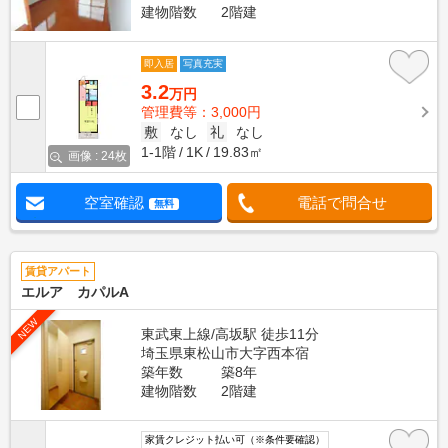
建物階数
2階建
即入居
写真充実
3.2
万円
管理費等：3,000円
敷
なし
礼
なし
1-1階
1K
19.83㎡
画像 : 24枚
空室確認
電話で問合せ
無料
賃貸アパート
エルア カパルA
NEW
東武東上線/高坂駅 徒歩11分
埼玉県東松山市大字西本宿
築年数
築8年
建物階数
2階建
家賃クレジット払い可（※条件要確認）