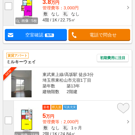
3.8
万円
管理費等：3,000円
敷
なし
礼
なし
4階
1K
22.75㎡
画像 : 5枚
空室確認
電話で問合せ
無料
賃貸アパート
初期費用に注目
ミルキーウェイ
NEW
東武東上線/高坂駅 徒歩3分
埼玉県東松山市元宿1丁目
築年数
築13年
建物階数
2階建
新着
即入居
写真充実
5
万円
管理費等：2,000円
敷
なし
礼
1ヶ月
2階
1K
24.84㎡