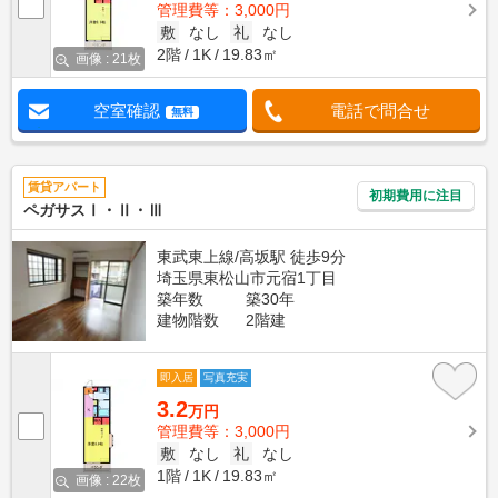
管理費等：3,000円
敷
なし
礼
なし
2階
1K
19.83㎡
画像 : 21枚
空室確認
電話で問合せ
無料
賃貸アパート
初期費用に注目
ペガサスⅠ・Ⅱ・Ⅲ
東武東上線/高坂駅 徒歩9分
埼玉県東松山市元宿1丁目
築年数
築30年
建物階数
2階建
即入居
写真充実
3.2
万円
管理費等：3,000円
敷
なし
礼
なし
1階
1K
19.83㎡
画像 : 22枚