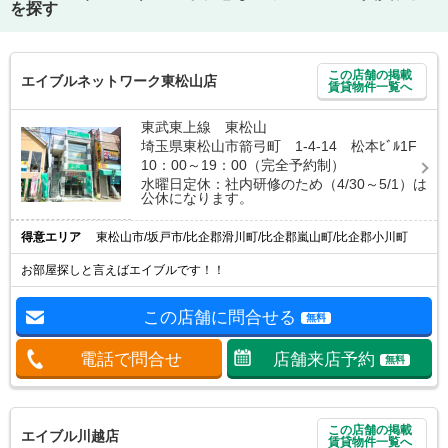
を探す
この店舗の掲載
エイブルネットワーク東松山店
賃貸物件一覧へ
東武東上線 東松山
埼玉県東松山市箭弓町 1-4-14 松本ﾋﾞﾙ1F
10：00～19：00（完全予約制）
水曜日定休：社内研修のため（4/30～5/1）は
公休になります。
得意エリア
東松山市/坂戸市/比企郡滑川町/比企郡嵐山町/比企郡小川町
お部屋探しと言えばエイブルです！！
この店舗に問合せる
無料
電話で問合せ
店舗来店予約
無料
この店舗の掲載
エイブル川越店
賃貸物件一覧へ