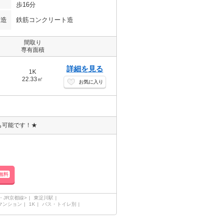
歩16分
構造
鉄筋コンクリート造
間取り
専有面積
詳細を見る
1K
22.33㎡
お気に入り
も可能です！★
無料
・JR京都線>
東淀川駅
マンション
1K
バス・トイレ別