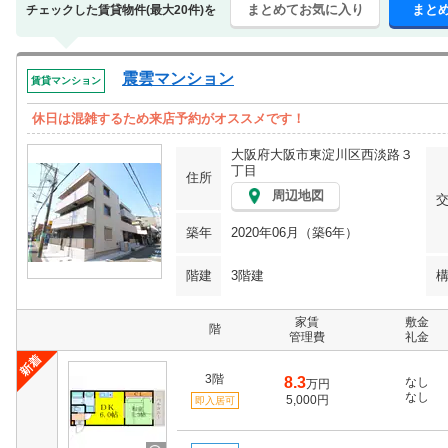
まとめてお気に入り
まと
チェックした賃貸物件(最大20件)を
震雲マンション
賃貸マンション
休日は混雑するため来店予約がオススメです！
大阪府大阪市東淀川区西淡路３
丁目
住所
周辺地図
築年
2020年06月（築6年）
階建
3階建
家賃
敷金
階
管理費
礼金
3階
8.3
なし
万円
なし
5,000円
即入居可