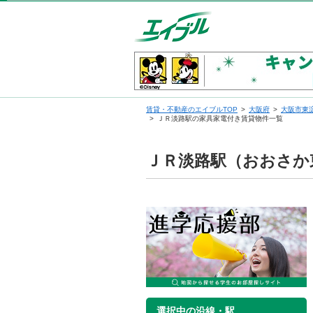
賃貸・不動産のエイブルTOP
大阪府
大阪市東
ＪＲ淡路駅の家具家電付き賃貸物件一覧
ＪＲ淡路駅（おおさか
選択中の沿線・駅