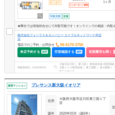
1ヶ月
即入居可
インターネット無料
写真充実
定借
★弊社では現地待合せにて内覧可能です！オンラインでの相談・内覧
株式会社フォーラス＆カンパニー エイブルネットワーク岸辺
店
06-6170-3750
電話でのご予約・お問合せ
来店予約する
空室確認する
初期費用を聞く
無料
無料
大阪市淀川区
東三国
東海道本線<琵琶湖線
大阪メトロ御堂筋線
東三国駅
新大阪駅
情報登録日
2026/08/04
オートロック
プレサンス新大阪イオリア
賃貸マンション
大阪府大阪市淀川区東三国１丁
住所
目
築年
2020年03月（築6年）