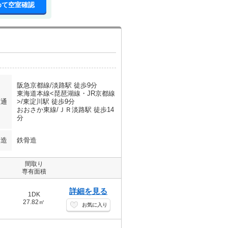
めて空室確認
阪急京都線/淡路駅 徒歩9分
東海道本線<琵琶湖線・JR京都線
交通
>/東淀川駅 徒歩9分
おおさか東線/ＪＲ淡路駅 徒歩14
分
構造
鉄骨造
間取り
専有面積
詳細を見る
1DK
27.82㎡
お気に入り