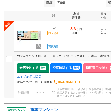
階建
3階建
家賃
敷金
階
管理費
礼金
1階
8.3
なし
万円
なし
5,000円
即入居可
写真充実
独立洗面台が便利。オートロック。宅配ボックスあり。家具・家電付
来店予約する
空室確認する
初期費用を聞く
無料
無料
エイブル 新大阪店
06-6304-6131
電話でのご予約・お問合せ
大阪市東淀川区
西淡路
阪急京都線
淡路
東淀川駅
おおさか東線
ＪＲ淡路駅
マン
情報登録日
2026/08/04
オートロック
0.55ヶ月
震雲マンション
賃貸マンション