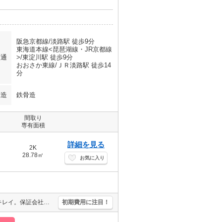
阪急京都線/淡路駅 徒歩9分
東海道本線<琵琶湖線・JR京都線
交通
>/東淀川駅 徒歩9分
おおさか東線/ＪＲ淡路駅 徒歩14
分
構造
鉄骨造
間取り
専有面積
詳細を見る
2K
28.78㎡
お気に入り
オートロック付きで、一人暮らしも安心。外観・室内ともにとってもキレイ。保証会社加入要(初回、月額総支払額の50%、更新保証料10,000円)。
初期費用に注目！