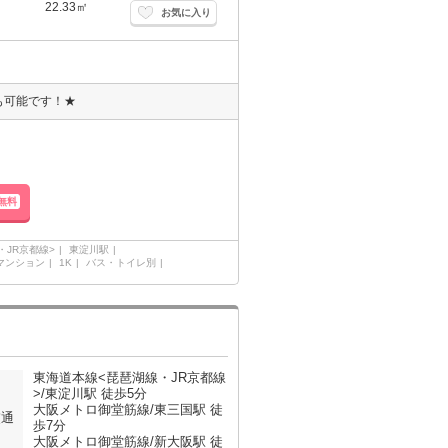
22.33㎡
お気に入り
も可能です！★
無料
・JR京都線>
東淀川駅
マンション
1K
バス・トイレ別
東海道本線<琵琶湖線・JR京都線
>/東淀川駅 徒歩5分
大阪メトロ御堂筋線/東三国駅 徒
交通
歩7分
大阪メトロ御堂筋線/新大阪駅 徒