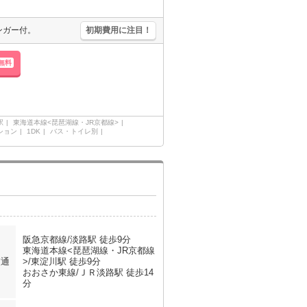
ンガー付。
初期費用に注目！
無料
駅
東海道本線<琵琶湖線・JR京都線>
ション
1DK
バス・トイレ別
阪急京都線/淡路駅 徒歩9分
東海道本線<琵琶湖線・JR京都線
交通
>/東淀川駅 徒歩9分
おおさか東線/ＪＲ淡路駅 徒歩14
分