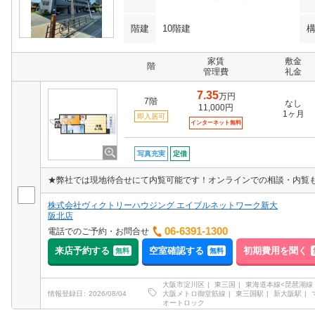
階建
10階建
家賃
敷金
階
管理費
礼金
7.35
万円
7階
なし
11,000円
1ヶ月
即入居可
インターネット無料
写真充実
定借
★弊社では現地待合せにて内覧可能です！オンラインでの相談・内覧
株式会社ヴィクトリーハウジング エイブルネットワーク新大
阪北店
06-6391-1300
電話でのご予約・お問合せ
来店予約する
空室確認する
初期費用を聞く
無料
無料
大阪市淀川区
東三国
東海道本線<琵琶湖線
大阪メトロ御堂筋線
東三国駅
新大阪駅
情報登録日
2026/08/04
オートロック