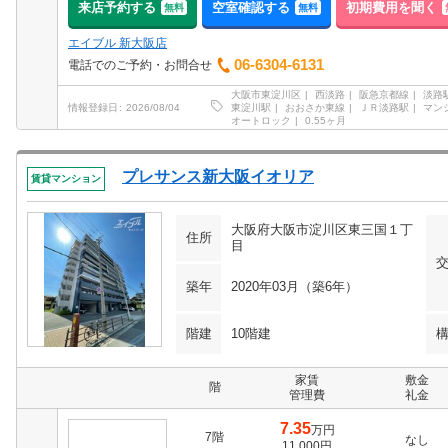
来店予約する
空室確認する
初期費用を聞く
無料
無料
エイブル 新大阪店
06-6304-6131
電話でのご予約・お問合せ
大阪市東淀川区
西淡路
阪急京都線
淡路
東淀川駅
おおさか東線
ＪＲ淡路駅
マン
情報登録日
2026/08/04
オートロック
0.55ヶ月
プレサンス新大阪イオリア
賃貸マンション
大阪府大阪市淀川区東三国１丁
住所
目
築年
2020年03月（築6年）
階建
10階建
家賃
敷金
階
管理費
礼金
7.35
万円
7階
なし
11,000円