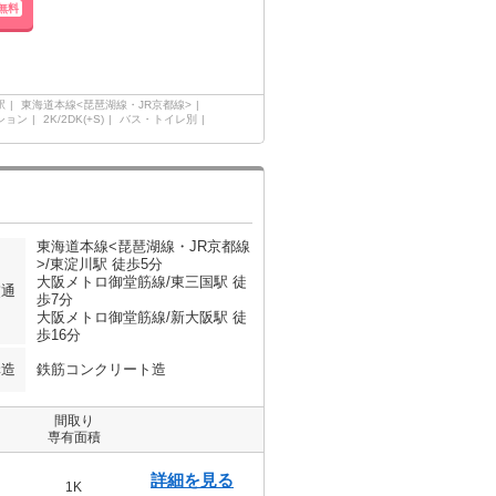
無料
駅
東海道本線<琵琶湖線・JR京都線>
ション
2K/2DK(+S)
バス・トイレ別
東海道本線<琵琶湖線・JR京都線
>/東淀川駅 徒歩5分
大阪メトロ御堂筋線/東三国駅 徒
交通
歩7分
大阪メトロ御堂筋線/新大阪駅 徒
歩16分
構造
鉄筋コンクリート造
間取り
専有面積
詳細を見る
1K