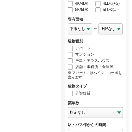
4K/4DK
4LDK(+S)
5K/5DK
5LDK以上
専有面積
〜
建物種別
アパート
マンション
戸建・テラスハウス
店舗・事務所・倉庫等
アパートにはハイツ、コーポを
含みます
建物タイプ
分譲賃貸
築年数
駅・バス停からの時間