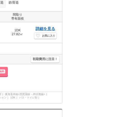
構造
鉄骨造
間取り
専有面積
詳細を見る
1DK
27.82㎡
お気に入り
。
初期費用に注目！
無料
駅
東海道本線<琵琶湖線・JR京都線>
ション
1DK
バス・トイレ別