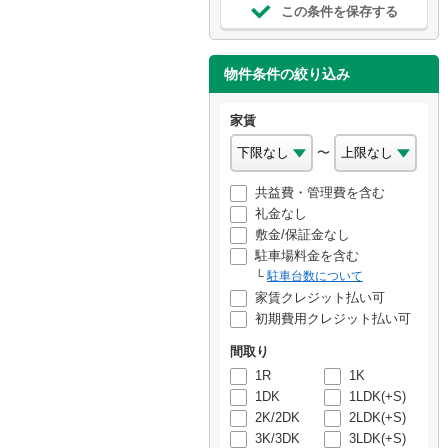
この条件を保存する
物件条件の絞り込み
家賃
〜
共益費・管理費を含む
礼金なし
敷金/保証金なし
駐車場料金を含む
駐車台数について
家賃クレジット払い可
初期費用クレジット払い可
間取り
1R
1K
1DK
1LDK(+S)
2K/2DK
2LDK(+S)
3K/3DK
3LDK(+S)