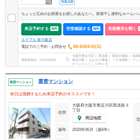
写真充実
ちょっと広めのお部屋をお探しのあなたへ。部屋干し便利なルームハ
来店予約する
空室確認する
初期費用を聞く
無料
無料
エイブル 新大阪店
06-6304-6131
電話でのご予約・お問合せ
大阪市東淀川区
西淡路
阪急京都線
淡路
東淀川駅
おおさか東線
ＪＲ淡路駅
マン
情報登録日
2026/08/04
オートロック
0.55ヶ月
震雲マンション
賃貸マンション
休日は混雑するため来店予約がオススメです！
大阪府大阪市東淀川区西淡路３
丁目
住所
周辺地図
築年
2020年06月（築6年）