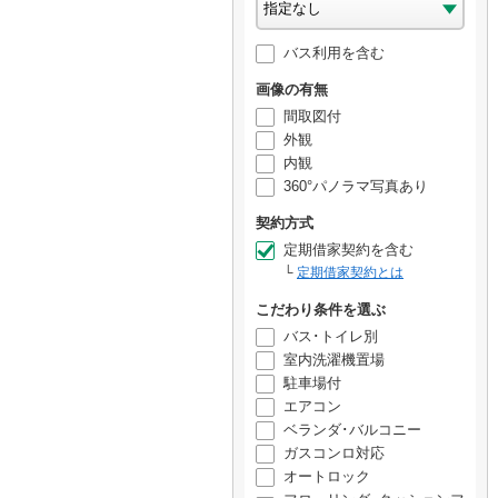
バス利用を含む
画像の有無
間取図付
外観
内観
360°パノラマ写真あり
契約方式
定期借家契約を含む
定期借家契約とは
こだわり条件を選ぶ
バス･トイレ別
室内洗濯機置場
駐車場付
エアコン
ベランダ･バルコニー
ガスコンロ対応
オートロック