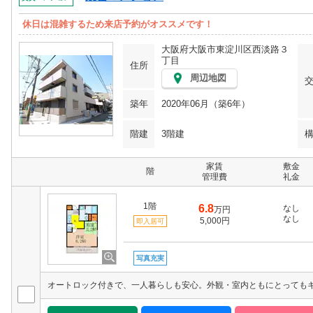
休日は混雑するため来店予約がオススメです！
大阪府大阪市東淀川区西淡路３
丁目
住所
周辺地図
築年
2020年06月（築6年）
階建
3階建
家賃
敷金
階
管理費
礼金
1階
6.8
なし
万円
なし
5,000円
即入居可
写真充実