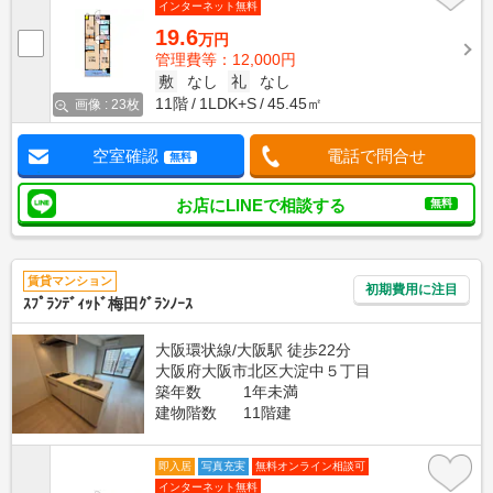
インターネット無料
19.6
万円
管理費等：12,000円
敷
なし
礼
なし
11階
1LDK+S
45.45㎡
画像 : 23枚
空室確認
電話で問合せ
無料
お店にLINEで相談する
無料
賃貸マンション
初期費用に注目
ｽﾌﾟﾗﾝﾃﾞｨｯﾄﾞ梅田ｸﾞﾗﾝﾉｰｽ
大阪環状線/大阪駅 徒歩22分
大阪府大阪市北区大淀中５丁目
築年数
1年未満
建物階数
11階建
即入居
写真充実
無料オンライン相談可
インターネット無料