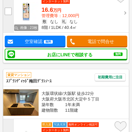
インターネット無料
16.6
万円
管理費等：12,000円
敷
なし
礼
なし
8階
1LDK
40.4㎡
画像 : 23枚
空室確認
電話で問合せ
無料
お店にLINEで相談する
無料
賃貸マンション
初期費用に注目
ｽﾌﾟﾗﾝﾃﾞｨｯﾄﾞ梅田ｸﾞﾗﾝﾉｰｽ
大阪環状線/大阪駅 徒歩22分
大阪府大阪市北区大淀中５丁目
築年数
1年未満
建物階数
11階建
即入居
写真充実
無料オンライン相談可
インターネット無料