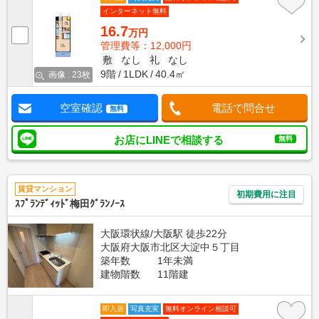
インターネット無料
16.7
万円
管理費等：12,000円
敷
なし
礼
なし
9階
1LDK
40.4㎡
画像 : 23枚
空室確認
電話で問合せ
無料
お店にLINEで相談する
無料
賃貸マンション
初期費用に注目
ｽﾌﾟﾗﾝﾃﾞｨｯﾄﾞ梅田ｸﾞﾗﾝﾉｰｽ
大阪環状線/大阪駅 徒歩22分
大阪府大阪市北区大淀中５丁目
築年数
1年未満
建物階数
11階建
即入居
写真充実
無料オンライン相談可