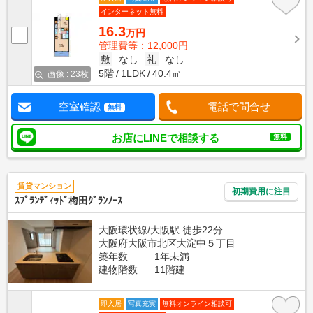
インターネット無料
16.3
万円
管理費等：12,000円
敷
なし
礼
なし
5階
1LDK
40.4㎡
画像 : 23枚
空室確認
電話で問合せ
無料
お店にLINEで相談する
無料
賃貸マンション
初期費用に注目
ｽﾌﾟﾗﾝﾃﾞｨｯﾄﾞ梅田ｸﾞﾗﾝﾉｰｽ
大阪環状線/大阪駅 徒歩22分
大阪府大阪市北区大淀中５丁目
築年数
1年未満
建物階数
11階建
即入居
写真充実
無料オンライン相談可