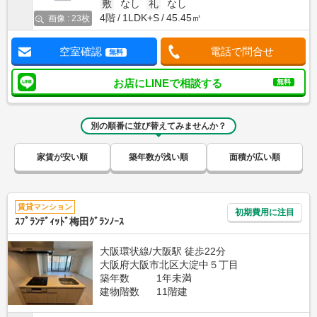
敷
なし
礼
なし
4階
1LDK+S
45.45㎡
画像 : 23枚
空室確認
電話で問合せ
無料
お店にLINEで相談する
無料
別の順番に並び替えてみませんか？
家賃が安い順
築年数が浅い順
面積が広い順
賃貸マンション
初期費用に注目
ｽﾌﾟﾗﾝﾃﾞｨｯﾄﾞ梅田ｸﾞﾗﾝﾉｰｽ
大阪環状線/大阪駅 徒歩22分
大阪府大阪市北区大淀中５丁目
築年数
1年未満
建物階数
11階建