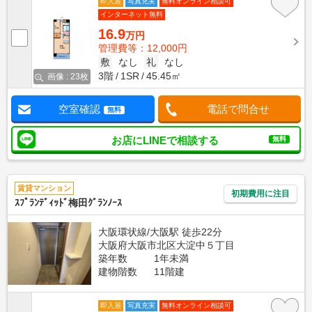
即入居
写真充実
無料オンライン相談可
インターネット無料
16.9
万円
管理費等：12,000円
敷
なし
礼
なし
3階
1SR
45.45㎡
画像 : 23枚
空室確認
電話で問合せ
無料
お店にLINEで相談する
無料
賃貸マンション
初期費用に注目
ｽﾌﾟﾗﾝﾃﾞｨｯﾄﾞ梅田ｸﾞﾗﾝﾉｰｽ
大阪環状線/大阪駅 徒歩22分
大阪府大阪市北区大淀中５丁目
築年数
1年未満
建物階数
11階建
即入居
写真充実
無料オンライン相談可