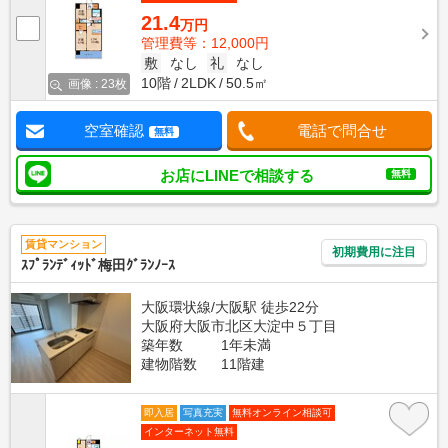
21.4
万円
管理費等：12,000円
敷
なし
礼
なし
10階
2LDK
50.5㎡
画像 : 23枚
空室確認
電話で問合せ
無料
お店にLINEで相談する
無料
賃貸マンション
初期費用に注目
ｽﾌﾟﾗﾝﾃﾞｨｯﾄﾞ梅田ｸﾞﾗﾝﾉｰｽ
大阪環状線/大阪駅 徒歩22分
大阪府大阪市北区大淀中５丁目
築年数
1年未満
建物階数
11階建
即入居
写真充実
無料オンライン相談可
インターネット無料