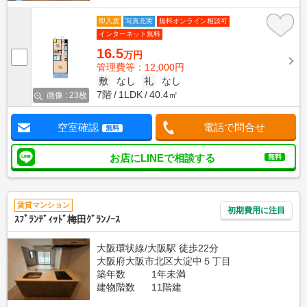
即入居
写真充実
無料オンライン相談可
インターネット無料
16.5
万円
管理費等：12,000円
敷
なし
礼
なし
7階
1LDK
40.4㎡
画像 : 23枚
空室確認
電話で問合せ
無料
お店にLINEで相談する
無料
賃貸マンション
初期費用に注目
ｽﾌﾟﾗﾝﾃﾞｨｯﾄﾞ梅田ｸﾞﾗﾝﾉｰｽ
大阪環状線/大阪駅 徒歩22分
大阪府大阪市北区大淀中５丁目
築年数
1年未満
建物階数
11階建