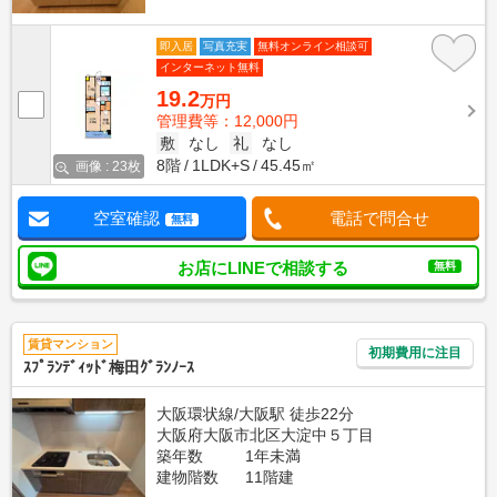
即入居
写真充実
無料オンライン相談可
インターネット無料
19.2
万円
管理費等：12,000円
敷
なし
礼
なし
8階
1LDK+S
45.45㎡
画像 : 23枚
空室確認
電話で問合せ
無料
お店にLINEで相談する
無料
賃貸マンション
初期費用に注目
ｽﾌﾟﾗﾝﾃﾞｨｯﾄﾞ梅田ｸﾞﾗﾝﾉｰｽ
大阪環状線/大阪駅 徒歩22分
大阪府大阪市北区大淀中５丁目
築年数
1年未満
建物階数
11階建