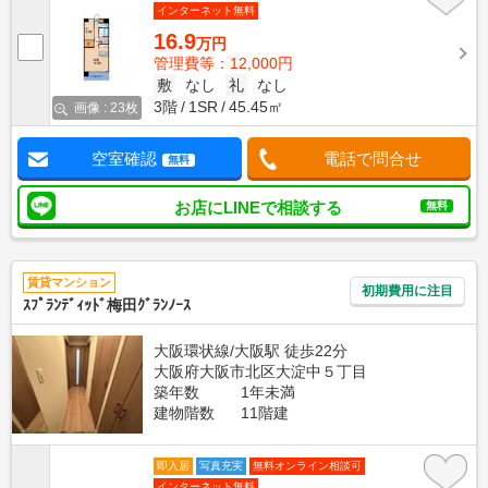
インターネット無料
16.9
万円
管理費等：12,000円
敷
なし
礼
なし
3階
1SR
45.45㎡
画像 : 23枚
空室確認
電話で問合せ
無料
お店にLINEで相談する
無料
賃貸マンション
初期費用に注目
ｽﾌﾟﾗﾝﾃﾞｨｯﾄﾞ梅田ｸﾞﾗﾝﾉｰｽ
大阪環状線/大阪駅 徒歩22分
大阪府大阪市北区大淀中５丁目
築年数
1年未満
建物階数
11階建
即入居
写真充実
無料オンライン相談可
インターネット無料