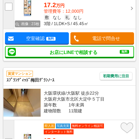
17.2
万円
管理費等：12,000円
敷
なし
礼
なし
3階
1LDK+S
45.45㎡
画像 : 23枚
空室確認
電話で問合せ
無料
お店にLINEで相談する
無料
賃貸マンション
初期費用に注目
ｽﾌﾟﾗﾝﾃﾞｨｯﾄﾞ梅田ｸﾞﾗﾝﾉｰｽ
大阪環状線/大阪駅 徒歩22分
大阪府大阪市北区大淀中５丁目
築年数
1年未満
建物階数
11階建
即入居
写真充実
無料オンライン相談可
インターネット無料