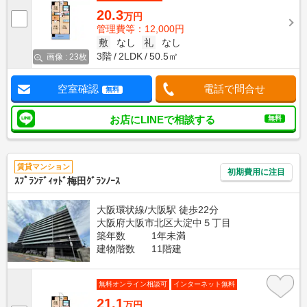
20.3
万円
管理費等：12,000円
敷
なし
礼
なし
3階
2LDK
50.5㎡
画像 : 23枚
空室確認
電話で問合せ
無料
お店にLINEで相談する
無料
賃貸マンション
初期費用に注目
ｽﾌﾟﾗﾝﾃﾞｨｯﾄﾞ梅田ｸﾞﾗﾝﾉｰｽ
大阪環状線/大阪駅 徒歩22分
大阪府大阪市北区大淀中５丁目
築年数
1年未満
建物階数
11階建
無料オンライン相談可
インターネット無料
21.1
万円