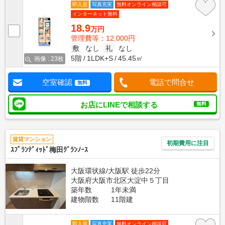
即入居
写真充実
無料オンライン相談可
インターネット無料
18.9
万円
管理費等：12,000円
敷
なし
礼
なし
5階
1LDK+S
45.45㎡
画像 : 23枚
空室確認
電話で問合せ
無料
お店にLINEで相談する
無料
賃貸マンション
初期費用に注目
ｽﾌﾟﾗﾝﾃﾞｨｯﾄﾞ梅田ｸﾞﾗﾝﾉｰｽ
大阪環状線/大阪駅 徒歩22分
大阪府大阪市北区大淀中５丁目
築年数
1年未満
建物階数
11階建
即入居
写真充実
無料オンライン相談可