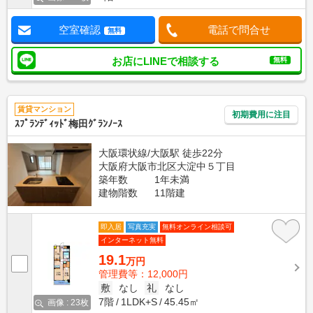
空室確認
電話で問合せ
無料
お店にLINEで相談する
無料
賃貸マンション
初期費用に注目
ｽﾌﾟﾗﾝﾃﾞｨｯﾄﾞ梅田ｸﾞﾗﾝﾉｰｽ
大阪環状線/大阪駅 徒歩22分
大阪府大阪市北区大淀中５丁目
築年数
1年未満
建物階数
11階建
即入居
写真充実
無料オンライン相談可
インターネット無料
19.1
万円
管理費等：12,000円
敷
なし
礼
なし
7階
1LDK+S
45.45㎡
画像 : 23枚