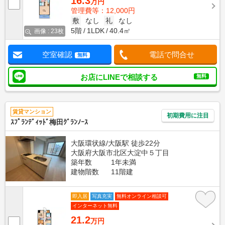
16.3
万円
管理費等：12,000円
敷
なし
礼
なし
5階
1LDK
40.4㎡
画像 : 23枚
空室確認
電話で問合せ
無料
お店にLINEで相談する
無料
賃貸マンション
初期費用に注目
ｽﾌﾟﾗﾝﾃﾞｨｯﾄﾞ梅田ｸﾞﾗﾝﾉｰｽ
大阪環状線/大阪駅 徒歩22分
大阪府大阪市北区大淀中５丁目
築年数
1年未満
建物階数
11階建
即入居
写真充実
無料オンライン相談可
インターネット無料
21.2
万円