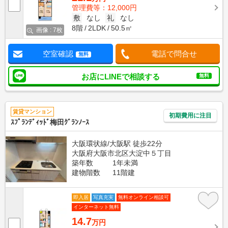
管理費等：12,000円
敷
なし
礼
なし
8階
2LDK
50.5㎡
画像 : 7枚
空室確認
電話で問合せ
無料
お店にLINEで相談する
無料
賃貸マンション
初期費用に注目
ｽﾌﾟﾗﾝﾃﾞｨｯﾄﾞ梅田ｸﾞﾗﾝﾉｰｽ
大阪環状線/大阪駅 徒歩22分
大阪府大阪市北区大淀中５丁目
築年数
1年未満
建物階数
11階建
即入居
写真充実
無料オンライン相談可
インターネット無料
14.7
万円