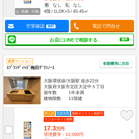
敷
なし
礼
なし
4階
1LDK+S
45.45㎡
画像 : 23枚
空室確認
電話で問合せ
無料
お店にLINEで相談する
無料
賃貸マンション
初期費用に注目
ｽﾌﾟﾗﾝﾃﾞｨｯﾄﾞ梅田ｸﾞﾗﾝﾉｰｽ
大阪環状線/大阪駅 徒歩22分
大阪府大阪市北区大淀中５丁目
築年数
1年未満
建物階数
11階建
即入居
写真充実
無料オンライン相談可
インターネット無料
17.3
万円
管理費等：12,000円