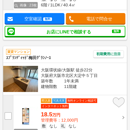
6階
1LDK
40.4㎡
画像 : 23枚
空室確認
電話で問合せ
無料
お店にLINEで相談する
無料
賃貸マンション
初期費用に注目
ｽﾌﾟﾗﾝﾃﾞｨｯﾄﾞ梅田ｸﾞﾗﾝﾉｰｽ
大阪環状線/大阪駅 徒歩22分
大阪府大阪市北区大淀中５丁目
築年数
1年未満
建物階数
11階建
即入居
写真充実
無料オンライン相談可
インターネット無料
18.5
万円
管理費等：12,000円
敷
なし
礼
なし