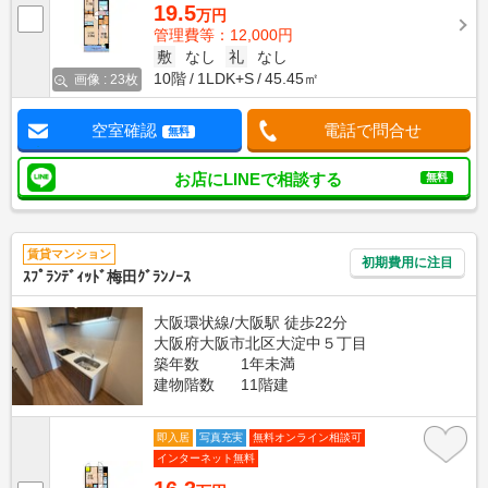
19.5
万円
管理費等：12,000円
敷
なし
礼
なし
10階
1LDK+S
45.45㎡
画像 : 23枚
空室確認
電話で問合せ
無料
お店にLINEで相談する
無料
賃貸マンション
初期費用に注目
ｽﾌﾟﾗﾝﾃﾞｨｯﾄﾞ梅田ｸﾞﾗﾝﾉｰｽ
大阪環状線/大阪駅 徒歩22分
大阪府大阪市北区大淀中５丁目
築年数
1年未満
建物階数
11階建
即入居
写真充実
無料オンライン相談可
インターネット無料