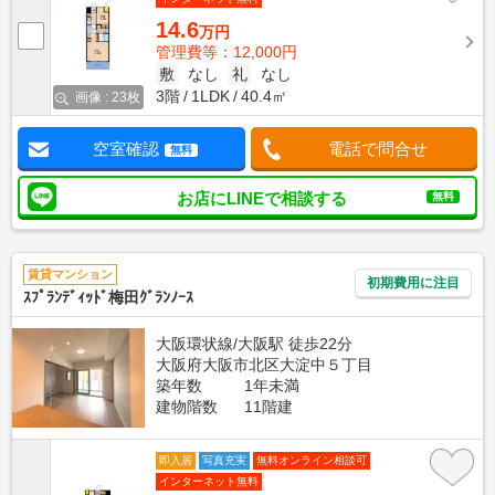
14.6
万円
管理費等：12,000円
敷
なし
礼
なし
3階
1LDK
40.4㎡
画像 : 23枚
空室確認
電話で問合せ
無料
お店にLINEで相談する
無料
賃貸マンション
初期費用に注目
ｽﾌﾟﾗﾝﾃﾞｨｯﾄﾞ梅田ｸﾞﾗﾝﾉｰｽ
大阪環状線/大阪駅 徒歩22分
大阪府大阪市北区大淀中５丁目
築年数
1年未満
建物階数
11階建
即入居
写真充実
無料オンライン相談可
インターネット無料