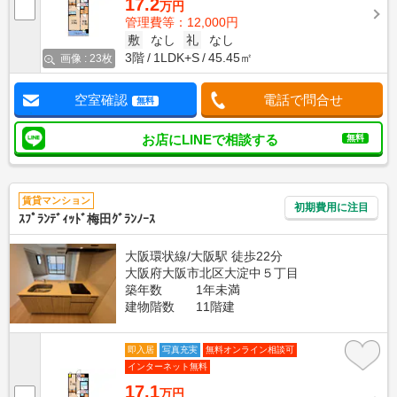
17.2
万円
管理費等：12,000円
敷
なし
礼
なし
3階
1LDK+S
45.45㎡
画像 : 23枚
空室確認
電話で問合せ
無料
お店にLINEで相談する
無料
賃貸マンション
初期費用に注目
ｽﾌﾟﾗﾝﾃﾞｨｯﾄﾞ梅田ｸﾞﾗﾝﾉｰｽ
大阪環状線/大阪駅 徒歩22分
大阪府大阪市北区大淀中５丁目
築年数
1年未満
建物階数
11階建
即入居
写真充実
無料オンライン相談可
インターネット無料
17.1
万円