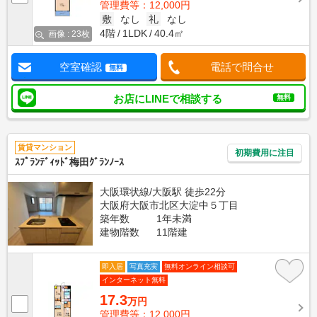
管理費等：12,000円
敷
なし
礼
なし
4階
1LDK
40.4㎡
画像 : 23枚
空室確認
電話で問合せ
無料
お店にLINEで相談する
無料
賃貸マンション
初期費用に注目
ｽﾌﾟﾗﾝﾃﾞｨｯﾄﾞ梅田ｸﾞﾗﾝﾉｰｽ
大阪環状線/大阪駅 徒歩22分
大阪府大阪市北区大淀中５丁目
築年数
1年未満
建物階数
11階建
即入居
写真充実
無料オンライン相談可
インターネット無料
17.3
万円
管理費等：12,000円