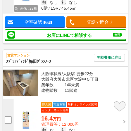
敷
なし
礼
なし
6階
1SR
45.45㎡
画像 : 23枚
空室確認
電話で問合せ
無料
お店にLINEで相談する
無料
賃貸マンション
初期費用に注目
ｽﾌﾟﾗﾝﾃﾞｨｯﾄﾞ梅田ｸﾞﾗﾝﾉｰｽ
大阪環状線/大阪駅 徒歩22分
大阪府大阪市北区大淀中５丁目
築年数
1年未満
建物階数
11階建
即入居
写真充実
無料オンライン相談可
インターネット無料
16.4
万円
管理費等：12,000円
敷
なし
礼
なし