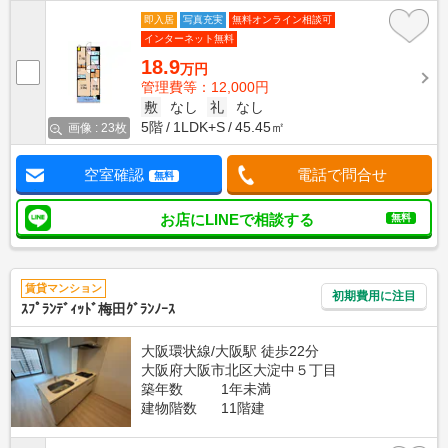
即入居
写真充実
無料オンライン相談可
インターネット無料
18.9
万円
管理費等：12,000円
敷
なし
礼
なし
5階
1LDK+S
45.45㎡
画像 : 23枚
空室確認
電話で問合せ
無料
お店にLINEで相談する
無料
賃貸マンション
初期費用に注目
ｽﾌﾟﾗﾝﾃﾞｨｯﾄﾞ梅田ｸﾞﾗﾝﾉｰｽ
大阪環状線/大阪駅 徒歩22分
大阪府大阪市北区大淀中５丁目
築年数
1年未満
建物階数
11階建