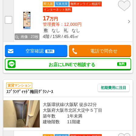
即入居
写真充実
無料オンライン相談可
インターネット無料
17
万円
管理費等：12,000円
敷
なし
礼
なし
4階
1SR
45.45㎡
画像 : 23枚
空室確認
電話で問合せ
無料
お店にLINEで相談する
無料
賃貸マンション
初期費用に注目
ｽﾌﾟﾗﾝﾃﾞｨｯﾄﾞ梅田ｸﾞﾗﾝﾉｰｽ
大阪環状線/大阪駅 徒歩22分
大阪府大阪市北区大淀中５丁目
築年数
1年未満
建物階数
11階建