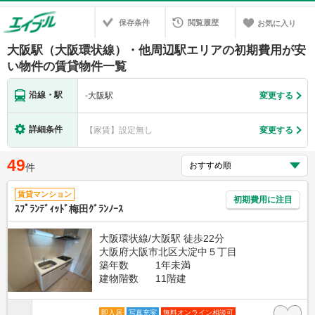
保存条件
閲覧履歴
お気に入り
大阪駅（大阪環状線）・他周辺駅エリアの初期費用が安
い物件の賃貸物件一覧
沿線・駅
-
大阪駅
変更する
詳細条件
【家賃】設定無し
変更する
49
件
賃貸マンション
初期費用に注目
ｽﾌﾟﾗﾝﾃﾞｨｯﾄﾞ梅田ｸﾞﾗﾝﾉｰｽ
大阪環状線/大阪駅 徒歩22分
大阪府大阪市北区大淀中５丁目
築年数
1年未満
建物階数
11階建
即入居
写真充実
無料オンライン相談可