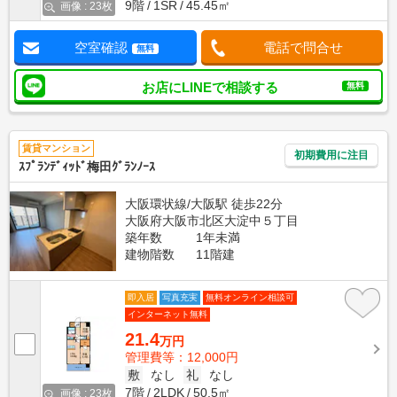
9階
1SR
45.45㎡
画像 : 23枚
空室確認
電話で問合せ
無料
お店にLINEで相談する
無料
賃貸マンション
初期費用に注目
ｽﾌﾟﾗﾝﾃﾞｨｯﾄﾞ梅田ｸﾞﾗﾝﾉｰｽ
大阪環状線/大阪駅 徒歩22分
大阪府大阪市北区大淀中５丁目
築年数
1年未満
建物階数
11階建
即入居
写真充実
無料オンライン相談可
インターネット無料
21.4
万円
管理費等：12,000円
敷
なし
礼
なし
7階
2LDK
50.5㎡
画像 : 23枚