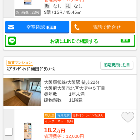
敷
なし
礼
なし
9階
1SR
45.45㎡
画像 : 23枚
空室確認
電話で問合せ
無料
お店にLINEで相談する
無料
賃貸マンション
初期費用に注目
ｽﾌﾟﾗﾝﾃﾞｨｯﾄﾞ梅田ｸﾞﾗﾝﾉｰｽ
大阪環状線/大阪駅 徒歩22分
大阪府大阪市北区大淀中５丁目
築年数
1年未満
建物階数
11階建
即入居
写真充実
無料オンライン相談可
インターネット無料
18.2
万円
管理費等：12,000円