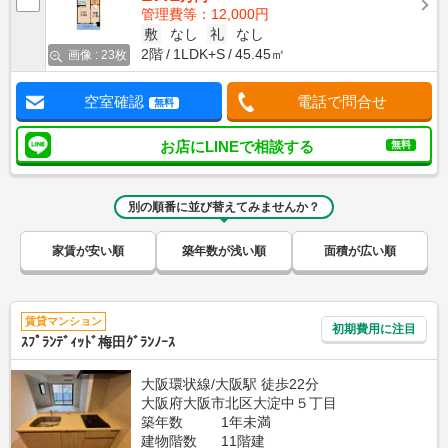
管理費等：12,000円
敷
なし
礼
なし
2階
1LDK+S
45.45㎡
画像 : 23枚
空室確認
電話で問合せ
無料
お店にLINEで相談する
無料
別の順番に並び替えてみませんか？
家賃が安い順
築年数が浅い順
面積が広い順
賃貸マンション
初期費用に注目
ｽﾌﾟﾗﾝﾃﾞｨｯﾄﾞ梅田ｸﾞﾗﾝﾉｰｽ
大阪環状線/大阪駅 徒歩22分
大阪府大阪市北区大淀中５丁目
築年数
1年未満
建物階数
11階建