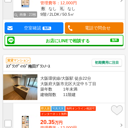
管理費等：12,000円
敷
なし
礼
なし
9階
2LDK
50.5㎡
画像 : 23枚
空室確認
電話で問合せ
無料
お店にLINEで相談する
無料
賃貸マンション
初期費用に注目
ｽﾌﾟﾗﾝﾃﾞｨｯﾄﾞ梅田ｸﾞﾗﾝﾉｰｽ
大阪環状線/大阪駅 徒歩22分
大阪府大阪市北区大淀中５丁目
築年数
1年未満
建物階数
11階建
即入居
写真充実
無料オンライン相談可
インターネット無料
20.35
万円
管理費等：12,000円