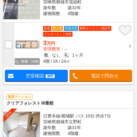
宮崎県都城市花繰町
築年数
築32年
建物階数
4階建
新着
即入居
写真充実
無料オンライン相談可
インターネット無料
3
万円
管理費等：--
敷
なし
礼
1ヶ月
4階
1K
24㎡
画像 : 18枚
空室確認
電話で問合せ
無料
賃貸マンション
クリアフォレストⅦ番館
NEW
日豊本線/都城駅 バス:10分:停歩7分
宮崎県都城市立野町
築年数
築31年
建物階数
4階建