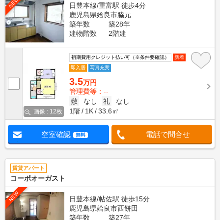
NEW
日豊本線/重富駅 徒歩4分
鹿児島県姶良市脇元
築年数
築28年
建物階数
2階建
初期費用クレジット払い可（※条件要確認）
新着
即入居
写真充実
3.5
万円
管理費等：--
敷
なし
礼
なし
1階
1K
33.6㎡
画像 : 12枚
空室確認
電話で問合せ
無料
賃貸アパート
コーポオーガスト
NEW
日豊本線/帖佐駅 徒歩15分
鹿児島県姶良市西餅田
築年数
築27年