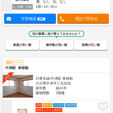
敷
なし
礼
なし
1階
1K
30㎡
画像 : 12枚
空室確認
電話で問合せ
無料
別の順番に並び替えてみませんか？
家賃が安い順
築年数が浅い順
面積が広い順
賃貸アパート
中津駅 車移動
NEW
日豊本線/中津駅 車移動
大分県中津市三光佐知
築年数
築41年
建物階数
2階建
新着
即入居
パノラマ
写真充実
無料オンライン相談可