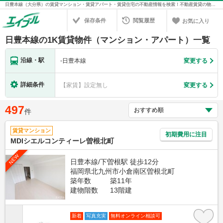
日豊本線（大分県）の賃貸マンション・賃貸アパート・賃貸住宅の不動産情報を検索！不動産賃貸の物件探しは、お部屋探しのエイブル
保存条件
閲覧履歴
お気に入り
日豊本線の1K賃貸物件（マンション・アパート）一覧
沿線・駅
-
日豊本線
変更する
詳細条件
【家賃】設定無し
変更する
497
件
賃貸マンション
初期費用に注目
MDIシエルコンティーレ曽根北町
NEW
日豊本線/下曽根駅 徒歩12分
福岡県北九州市小倉南区曽根北町
築年数
築11年
建物階数
13階建
新着
写真充実
無料オンライン相談可