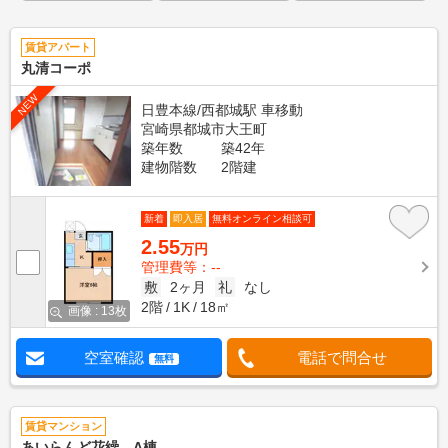
賃貸アパート
丸清コーポ
NEW
日豊本線/西都城駅 車移動
宮崎県都城市大王町
築年数
築42年
建物階数
2階建
新着
即入居
無料オンライン相談可
2.55
万円
管理費等：--
敷
2ヶ月
礼
なし
2階
1K
18㎡
画像 : 13枚
空室確認
電話で問合せ
無料
賃貸マンション
あいらんど花繰 A棟