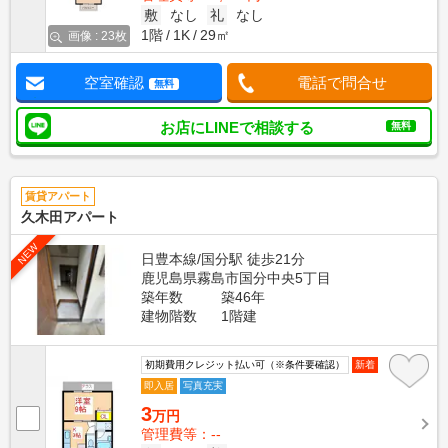
敷
なし
礼
なし
1階
1K
29㎡
画像 : 23枚
空室確認
電話で問合せ
無料
お店にLINEで相談する
無料
賃貸アパート
久木田アパート
NEW
日豊本線/国分駅 徒歩21分
鹿児島県霧島市国分中央5丁目
築年数
築46年
建物階数
1階建
初期費用クレジット払い可（※条件要確認）
新着
即入居
写真充実
3
万円
管理費等：--