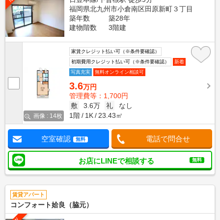
福岡県北九州市小倉南区田原新町３丁目
築年数
築28年
建物階数
3階建
家賃クレジット払い可（※条件要確認）
初期費用クレジット払い可（※条件要確認）
新着
写真充実
無料オンライン相談可
3.6
万円
管理費等：1,700円
敷
3.6万
礼
なし
1階
1K
23.43㎡
画像 : 14枚
空室確認
電話で問合せ
無料
お店にLINEで相談する
無料
賃貸アパート
コンフォート姶良（脇元）