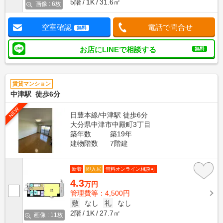
5階
1K
31.6㎡
画像 : 6枚
空室確認
電話で問合せ
無料
お店にLINEで相談する
無料
賃貸マンション
中津駅 徒歩6分
NEW
日豊本線/中津駅 徒歩6分
大分県中津市中殿町3丁目
築年数
築19年
建物階数
7階建
新着
即入居
無料オンライン相談可
4.3
万円
管理費等：4,500円
敷
なし
礼
なし
2階
1K
27.7㎡
画像 : 11枚