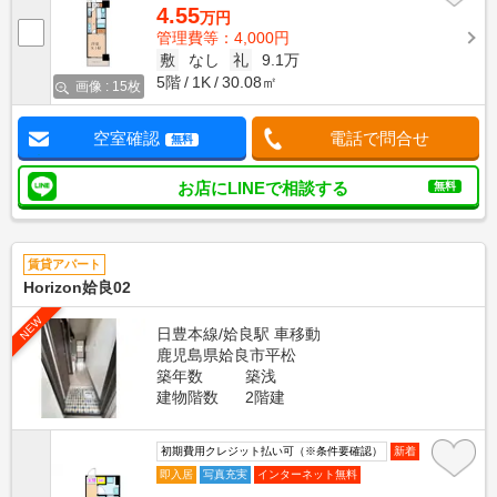
4.55
万円
管理費等：4,000円
敷
なし
礼
9.1万
5階
1K
30.08㎡
画像 : 15枚
空室確認
電話で問合せ
無料
お店にLINEで相談する
無料
賃貸アパート
Horizon姶良02
NEW
日豊本線/姶良駅 車移動
鹿児島県姶良市平松
築年数
築浅
建物階数
2階建
初期費用クレジット払い可（※条件要確認）
新着
即入居
写真充実
インターネット無料