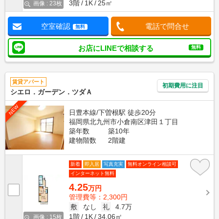
3階
1K
25㎡
画像 : 23枚
空室確認
電話で問合せ
無料
お店にLINEで相談する
無料
賃貸アパート
初期費用に注目
シエロ．ガーデン．ツダＡ
NEW
日豊本線/下曽根駅 徒歩20分
福岡県北九州市小倉南区津田１丁目
築年数
築10年
建物階数
2階建
新着
即入居
写真充実
無料オンライン相談可
インターネット無料
4.25
万円
管理費等：2,300円
敷
なし
礼
4.7万
1階
1K
34.06㎡
画像 : 15枚