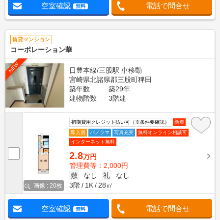
空室確認
電話で問合せ
無料
賃貸マンション
コーポレーション華
NEW
日豊本線/三股駅 車移動
宮崎県北諸県郡三股町稗田
築年数
築29年
建物階数
3階建
初期費用クレジット払い可（※条件要確認）
新着
即入居
パノラマ
写真充実
無料オンライン相談可
インターネット無料
2.8
万円
管理費等：2,000円
敷
なし
礼
なし
3階
1K
28㎡
画像 : 20枚
空室確認
電話で問合せ
無料