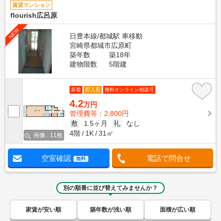
賃貸マンション
flourish広呂原
NEW
日豊本線/都城駅 車移動
宮崎県都城市広原町
築年数
築18年
建物階数
5階建
新着
即入居
無料オンライン相談可
4.2
万円
管理費等：2,800円
敷
1.5ヶ月
礼
なし
4階
1K
31㎡
画像 : 11枚
空室確認
電話で問合せ
無料
別の順番に並び替えてみませんか？
家賃が安い順
築年数が浅い順
面積が広い順