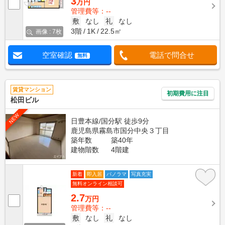
3
万円
管理費等：--
敷
なし
礼
なし
3階
1K
22.5㎡
画像 : 7枚
空室確認
電話で問合せ
無料
賃貸マンション
初期費用に注目
松田ビル
NEW
日豊本線/国分駅 徒歩9分
鹿児島県霧島市国分中央３丁目
築年数
築40年
建物階数
4階建
新着
即入居
パノラマ
写真充実
無料オンライン相談可
2.7
万円
管理費等：--
敷
なし
礼
なし