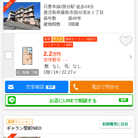
NEW
日豊本線/国分駅 徒歩24分
鹿児島県霧島市国分清水１丁目
築年数
築40年
建物階数
3階建
新着
即入居
無料オンライン相談可
インターネット無料
2.2
万円
管理費等：--
敷
なし
礼
なし
1階
1K
22.27㎡
画像 : 7枚
空室確認
電話で問合せ
無料
お店にLINEで相談する
無料
賃貸マンション
初期費用に注目
ギャラン竪町NEO