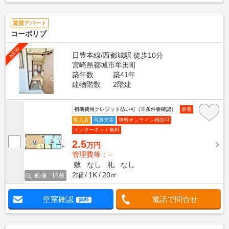
賃貸アパート
コーポリブ
NEW
日豊本線/西都城駅 徒歩10分
宮崎県都城市牟田町
築年数
築41年
建物階数
2階建
初期費用クレジット払い可（※条件要確認）
新着
即入居
写真充実
無料オンライン相談可
インターネット無料
2.5
万円
管理費等：--
敷
なし
礼
なし
2階
1K
20㎡
画像 : 18枚
空室確認
電話で問合せ
無料