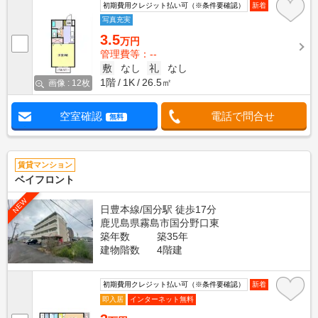
初期費用クレジット払い可（※条件要確認）
新着
写真充実
3.5
万円
管理費等：--
敷
なし
礼
なし
1階
1K
26.5㎡
画像 : 12枚
空室確認
電話で問合せ
無料
賃貸マンション
ベイフロント
NEW
日豊本線/国分駅 徒歩17分
鹿児島県霧島市国分野口東
築年数
築35年
建物階数
4階建
初期費用クレジット払い可（※条件要確認）
新着
即入居
インターネット無料