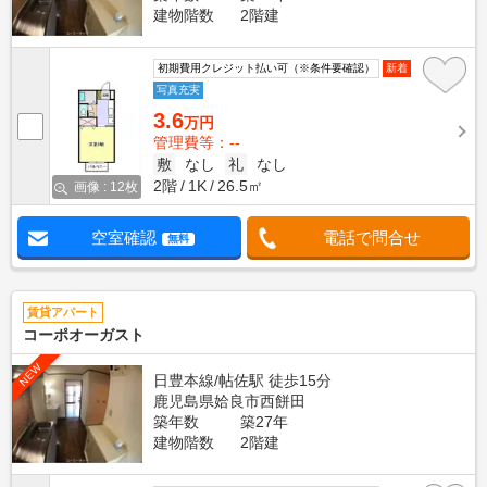
建物階数
2階建
初期費用クレジット払い可（※条件要確認）
新着
写真充実
3.6
万円
管理費等：--
敷
なし
礼
なし
2階
1K
26.5㎡
画像 : 12枚
空室確認
電話で問合せ
無料
賃貸アパート
コーポオーガスト
NEW
日豊本線/帖佐駅 徒歩15分
鹿児島県姶良市西餅田
築年数
築27年
建物階数
2階建