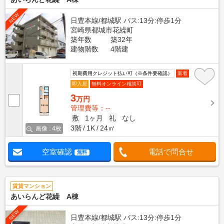
NEW
日豊本線/都城駅 バス:13分:停歩1分
宮崎県都城市花繰町
築年数
築32年
建物階数
4階建
初期費用クレジット払い可（※条件要確認）
新着
即入居
無料オンライン相談可
3
万円
管理費等：--
敷
1ヶ月
礼
なし
3階
1K
24㎡
画像 : 4枚
空室確認
電話で問合せ
無料
賃貸マンション
あいらんど花繰 A棟
NEW
日豊本線/都城駅 バス:13分:停歩1分