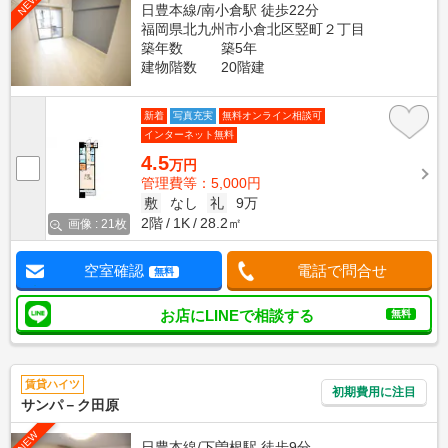
NEW
日豊本線/南小倉駅 徒歩22分
福岡県北九州市小倉北区竪町２丁目
築年数
築5年
建物階数
20階建
新着
写真充実
無料オンライン相談可
インターネット無料
4.5
万円
管理費等：5,000円
敷
なし
礼
9万
2階
1K
28.2㎡
画像 : 21枚
空室確認
電話で問合せ
無料
お店にLINEで相談する
無料
賃貸ハイツ
初期費用に注目
サンパ－ク田原
NEW
日豊本線/下曽根駅 徒歩9分