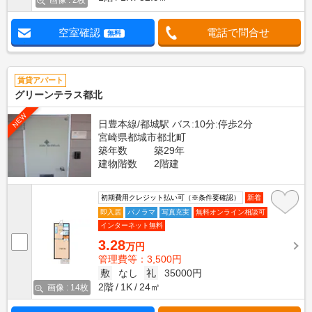
画像 : 2枚
空室確認
電話で問合せ
無料
賃貸アパート
グリーンテラス都北
NEW
日豊本線/都城駅 バス:10分:停歩2分
宮崎県都城市都北町
築年数
築29年
建物階数
2階建
初期費用クレジット払い可（※条件要確認）
新着
即入居
パノラマ
写真充実
無料オンライン相談可
インターネット無料
3.28
万円
管理費等：3,500円
敷
なし
礼
35000円
2階
1K
24㎡
画像 : 14枚