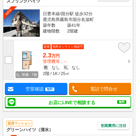
スプリングハイツ
NEW
日豊本線/国分駅 徒歩32分
鹿児島県霧島市国分名波町
築年数
築41年
建物階数
2階建
新着
無料オンライン相談可
2.3
万円
管理費等：--
敷
なし
礼
なし
2階
1K
25㎡
画像 : 7枚
空室確認
電話で問合せ
無料
お店にLINEで相談する
無料
賃貸マンション
初期費用に注目
グリーンハイツ（清水）