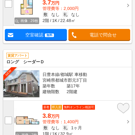
3.7
万円
管理費等：2,000円
敷
なし
礼
なし
2階
1K
22.48㎡
画像 : 29枚
空室確認
電話で問合せ
無料
賃貸アパート
ロング シーダーＤ
NEW
日豊本線/都城駅 車移動
宮崎県都城市郡元3丁目
築年数
築17年
建物階数
2階建
新着
即入居
無料オンライン相談可
3.8
万円
管理費等：1,400円
敷
なし
礼
1ヶ月
1階
1K
32.9㎡