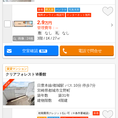
新着
即入居
パノラマ
写真充実
無料オンライン相談可
インターネット無料
2.9
万円
管理費等：--
敷
なし
礼
なし
3階
1K
27㎡
画像 : 24枚
空室確認
電話で問合せ
無料
賃貸マンション
クリアフォレストⅦ番館
NEW
日豊本線/都城駅 バス:10分:停歩7分
宮崎県都城市立野町
築年数
築31年
建物階数
4階建
初期費用クレジット払い可（※条件要確認）
新着