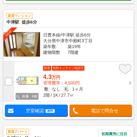
賃貸マンション
中津駅 徒歩6分
NEW
日豊本線/中津駅 徒歩6分
大分県中津市中殿町3丁目
築年数
築19年
建物階数
7階建
新着
無料オンライン相談可
4.3
万円
管理費等：4,500円
敷
なし
礼
1ヶ月
2階
1K
27.7㎡
画像 : 8枚
空室確認
電話で問合せ
無料
賃貸アパート
初期費用に注目