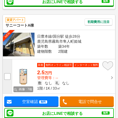
お店にLINEで相談する
無料
賃貸アパート
初期費用に注目
サニーコートA棟
NEW
日豊本線/国分駅 徒歩28分
鹿児島県霧島市隼人町姫城
築年数
築34年
建物階数
2階建
新着
無料オンライン相談可
インターネット無料
2.5
万円
管理費等：--
敷
なし
礼
なし
1階
1K
33㎡
画像 : 7枚
空室確認
電話で問合せ
無料
お店にLINEで相談する
無料