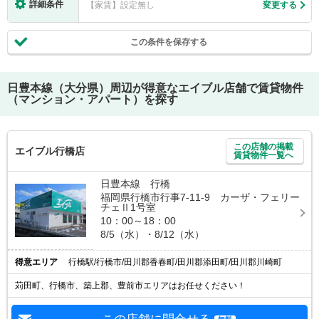
詳細条件
【家賃】設定無し
変更する
この条件を保存する
日豊本線（大分県）
周辺が得意なエイブル店舗で賃貸物件
（マンション・アパート）を探す
この店舗の掲載
エイブル行橋店
賃貸物件一覧へ
日豊本線 行橋
福岡県行橋市行事7-11-9 カーザ・フェリー
チェⅡ1号室
10：00～18：00
8/5（水）・8/12（水）
得意エリア
行橋駅/行橋市/田川郡香春町/田川郡添田町/田川郡川崎町
苅田町、行橋市、築上郡、豊前市エリアはお任せください！