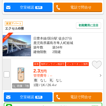
空室確認
電話で問合せ
無料
賃貸アパート
初期費用に注目
エクセルB棟
NEW
日豊本線/国分駅 徒歩27分
鹿児島県霧島市隼人町姫城
築年数
築34年
建物階数
2階建
新着
無料オンライン相談可
インターネット無料
2.3
万円
管理費等：--
敷
なし
礼
なし
1階
1K
26.4㎡
画像 : 7枚
空室確認
電話で問合せ
無料