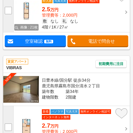
即入居
写真充実
無料オンライン相談可
2.5
万円
管理費等：2,000円
敷
なし
礼
なし
4階
1K
27㎡
画像 : 21枚
空室確認
電話で問合せ
無料
賃貸アパート
初期費用に注目
VIBRAS
NEW
日豊本線/国分駅 徒歩34分
鹿児島県霧島市国分清水２丁目
築年数
築34年
建物階数
2階建
新着
パノラマ
写真充実
無料オンライン相談可
インターネット無料
2.7
万円
管理費等：2,000円