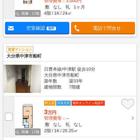
管理費等：3,000円
敷
なし
礼
1ヶ月
4階
1K
24㎡
画像 : 12枚
空室確認
電話で問合せ
無料
賃貸マンション
大分県中津市船町
日豊本線/中津駅 徒歩10分
大分県中津市船町
築年数
築33年
建物階数
7階建
即入居
写真充実
無料オンライン相談可
3
万円
管理費等：--
敷
なし
礼
なし
2階
1K
26.25㎡
画像 : 12枚