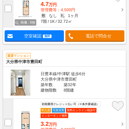
4.7
万円
管理費等：4,500円
敷
なし
礼
1ヶ月
7階
1K
32.72㎡
画像 : 8枚
空室確認
電話で問合せ
無料
賃貸マンション
大分県中津市豊田町
日豊本線/中津駅 徒歩6分
大分県中津市豊田町
築年数
築32年
建物階数
8階建
初期費用クレジット払い可（※条件要確認）
即入居
写真充実
無料オンライン相談可
インターネット無料
3.2
万円