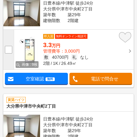
日豊本線/中津駅 徒歩24分
大分県中津市中央町2丁目
築年数
築29年
建物階数
2階建
即入居
無料オンライン相談可
3.3
万円
管理費等：3,000円
敷
40700円
礼
なし
2階
1K
26.49㎡
画像 : 9枚
空室確認
電話で問合せ
無料
賃貸ハイツ
大分県中津市中央町2丁目
日豊本線/中津駅 徒歩24分
大分県中津市中央町2丁目
築年数
築29年
建物階数
2階建