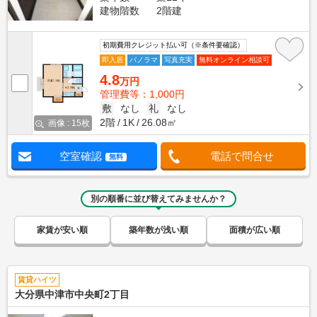
建物階数
2階建
初期費用クレジット払い可（※条件要確認）
即入居
パノラマ
写真充実
無料オンライン相談可
4.8
万円
管理費等：1,000円
敷
なし
礼
なし
2階
1K
26.08㎡
画像 : 15枚
空室確認
電話で問合せ
無料
別の順番に並び替えてみませんか？
家賃が安い順
築年数が浅い順
面積が広い順
賃貸ハイツ
大分県中津市中央町2丁目