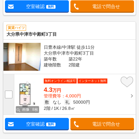
空室確認
電話で問合せ
無料
賃貸ハイツ
大分県中津市中殿町3丁目
日豊本線/中津駅 徒歩11分
大分県中津市中殿町3丁目
築年数
築22年
建物階数
2階建
無料オンライン相談可
インターネット無料
4.3
万円
管理費等：4,000円
敷
なし
礼
50000円
2階
1K
26.8㎡
画像 : 8枚
空室確認
電話で問合せ
無料