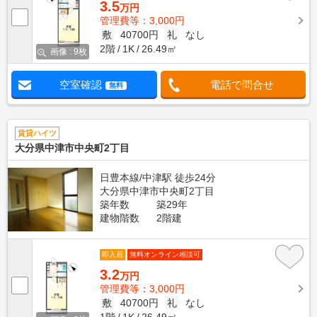
3.5
万円
管理費等：3,000円
敷
40700円
礼
なし
2階
1K
26.49㎡
画像 : 9枚
空室確認
電話で問合せ
無料
賃貸ハイツ
大分県中津市中央町2丁目
日豊本線/中津駅 徒歩24分
大分県中津市中央町2丁目
築年数
築29年
建物階数
2階建
即入居
無料オンライン相談可
3.2
万円
管理費等：3,000円
敷
40700円
礼
なし