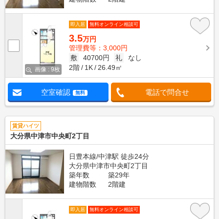
即入居
無料オンライン相談可
3.5
万円
管理費等：3,000円
敷
40700円
礼
なし
2階
1K
26.49㎡
画像 : 9枚
空室確認
電話で問合せ
無料
賃貸ハイツ
大分県中津市中央町2丁目
日豊本線/中津駅 徒歩24分
大分県中津市中央町2丁目
築年数
築29年
建物階数
2階建
即入居
無料オンライン相談可