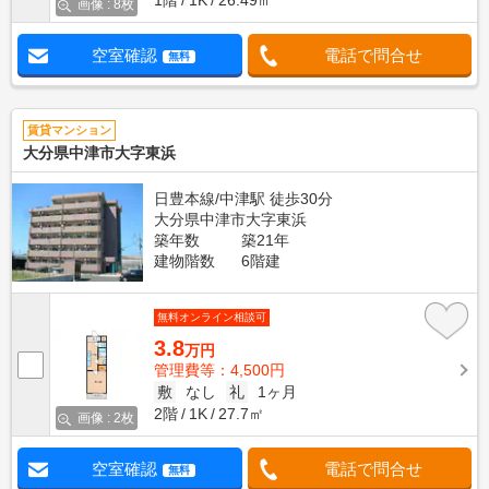
1階
1K
26.49㎡
画像 : 8枚
空室確認
電話で問合せ
無料
賃貸マンション
大分県中津市大字東浜
日豊本線/中津駅 徒歩30分
大分県中津市大字東浜
築年数
築21年
建物階数
6階建
無料オンライン相談可
3.8
万円
管理費等：4,500円
敷
なし
礼
1ヶ月
2階
1K
27.7㎡
画像 : 2枚
空室確認
電話で問合せ
無料