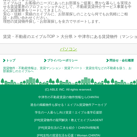
エイブルは、お客様のニーズにあったお部屋をご提案し豊かな暮らしを実現さ
せる賃貸業界のプロフェッショナルとして、不動産賃貸仲介サービス事業を中
心に賃貸業界をリードしてきました。
安心・信頼・実績のエイブルに、お部屋探しのことなら何でもお気軽にご相
談・お問い合わせください。
理想の賃貸物件探し・お部屋探しを全力でサポートします。
賃貸・不動産のエイブルTOP
>
大分県
>
中津市にある賃貸物件（マンシ
パソコン
トップ
プライバシーポリシー
問合せ・会社概要
賃貸物件・不動産情報は、賃貸マンション・賃貸アパート・賃貸住宅などの不動産を扱う、お
部屋探しのエイブルへ
(C) ABLE INC. All rights reserved.
中津市の不動産賃貸の物件情報ならCHINTAI
過去の掲載物件も探せる！エイブル賃貸物件アーカイブ
学生の一人暮らし向け賃貸！エイブル進学応援部
[PR]賃貸物件の疑問解決！教えてエイブルAGENT
[PR]賃貸生活の工夫を紹介！CHINTAI情報局
[PR]女性の賃貸生活を応援！Woman.CHINTAI