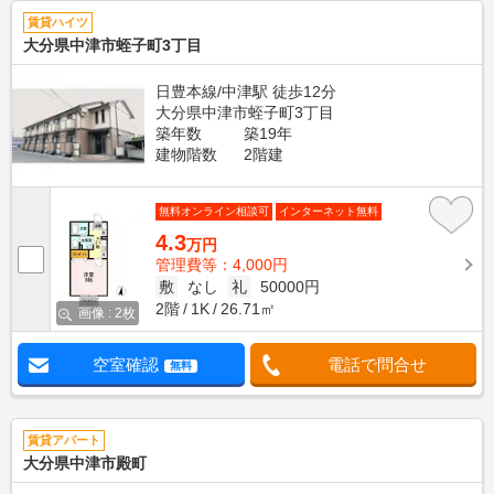
賃貸ハイツ
大分県中津市蛭子町3丁目
日豊本線/中津駅 徒歩12分
大分県中津市蛭子町3丁目
築年数
築19年
建物階数
2階建
無料オンライン相談可
インターネット無料
4.3
万円
管理費等：4,000円
敷
なし
礼
50000円
2階
1K
26.71㎡
画像 : 2枚
空室確認
電話で問合せ
無料
賃貸アパート
大分県中津市殿町