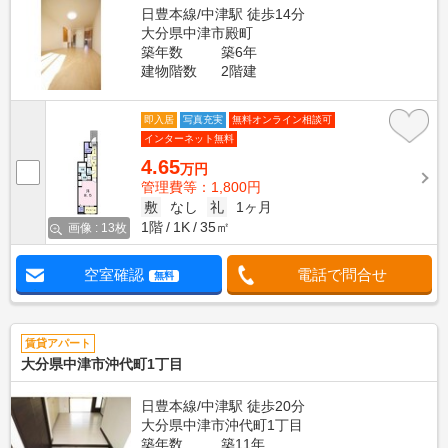
日豊本線/中津駅 徒歩14分
大分県中津市殿町
築年数
築6年
建物階数
2階建
即入居
写真充実
無料オンライン相談可
インターネット無料
4.65
万円
管理費等：1,800円
敷
なし
礼
1ヶ月
1階
1K
35㎡
画像 : 13枚
空室確認
電話で問合せ
無料
賃貸アパート
大分県中津市沖代町1丁目
日豊本線/中津駅 徒歩20分
大分県中津市沖代町1丁目
築年数
築11年