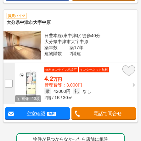
賃貸ハイツ
大分県中津市大字中原
日豊本線/東中津駅 徒歩40分
大分県中津市大字中原
築年数
築17年
建物階数
2階建
無料オンライン相談可
インターネット無料
4.2
万円
管理費等：3,000円
敷
42000円
礼
なし
2階
1K
30㎡
画像 : 13枚
空室確認
電話で問合せ
無料
物件が見つからなかったら店舗に相談