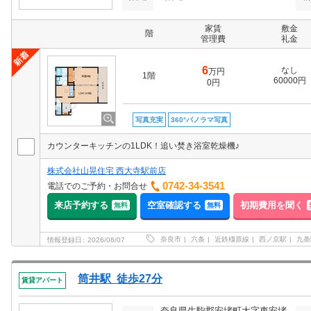
家賃
敷金
階
管理費
礼金
6
なし
万円
1階
60000円
0円
写真充実
360°パノラマ写真
カウンターキッチンの1LDK！追い焚き浴室乾燥機♪
株式会社山晃住宅 西大寺駅前店
0742-34-3541
電話でのご予約・お問合せ
来店予約する
空室確認する
初期費用を聞く
無料
無料
奈良市
六条
近鉄橿原線
西ノ京駅
九条
情報登録日
2026/08/07
筒井駅 徒歩27分
賃貸アパート
奈良県生駒郡安堵町大字東安堵