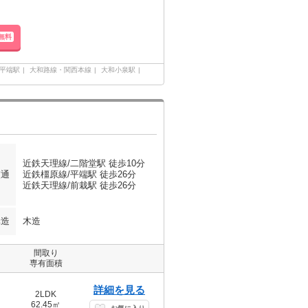
無料
平端駅
大和路線・関西本線
大和小泉駅
近鉄天理線/二階堂駅 徒歩10分
交通
近鉄橿原線/平端駅 徒歩26分
近鉄天理線/前栽駅 徒歩26分
構造
木造
間取り
専有面積
詳細を見る
2LDK
62.45㎡