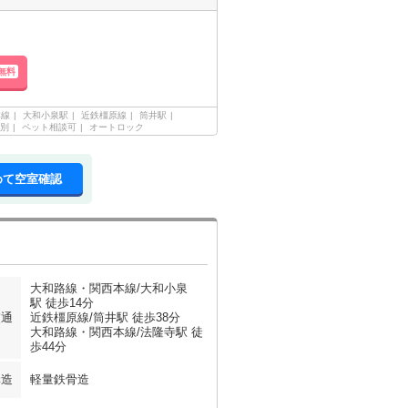
無料
本線
大和小泉駅
近鉄橿原線
筒井駅
別
ペット相談可
オートロック
めて空室確認
大和路線・関西本線/大和小泉
駅 徒歩14分
交通
近鉄橿原線/筒井駅 徒歩38分
大和路線・関西本線/法隆寺駅 徒
歩44分
構造
軽量鉄骨造