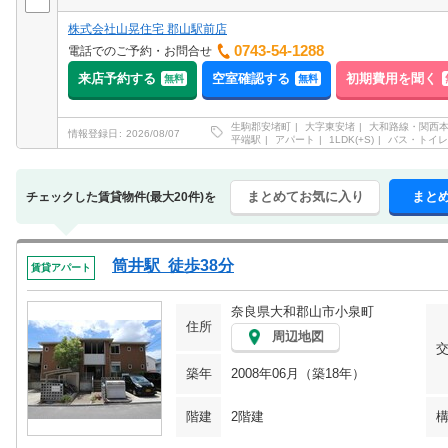
株式会社山晃住宅 郡山駅前店
0743-54-1288
電話でのご予約・お問合せ
来店予約する
空室確認する
初期費用を聞く
無料
無料
生駒郡安堵町
大字東安堵
大和路線・関西
情報登録日
2026/08/07
平端駅
アパート
1LDK(+S)
バス・トイレ
まとめてお気に入り
まと
チェックした賃貸物件(最大20件)を
筒井駅 徒歩38分
賃貸アパート
奈良県大和郡山市小泉町
住所
周辺地図
築年
2008年06月（築18年）
階建
2階建