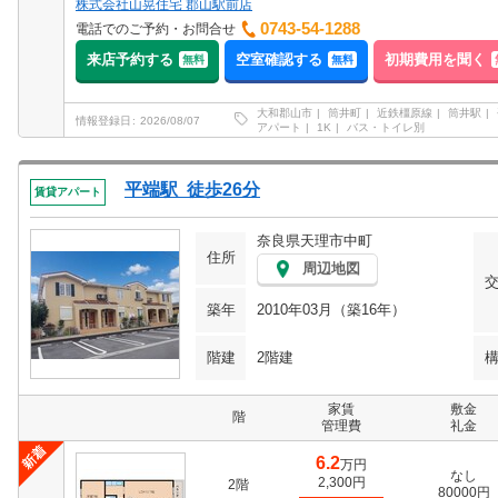
株式会社山晃住宅 郡山駅前店
0743-54-1288
電話でのご予約・お問合せ
来店予約する
空室確認する
初期費用を聞く
無料
無料
大和郡山市
筒井町
近鉄橿原線
筒井駅
情報登録日
2026/08/07
アパート
1K
バス・トイレ別
平端駅 徒歩26分
賃貸アパート
奈良県天理市中町
住所
周辺地図
築年
2010年03月（築16年）
階建
2階建
家賃
敷金
階
管理費
礼金
6.2
万円
なし
2,300円
2階
80000円