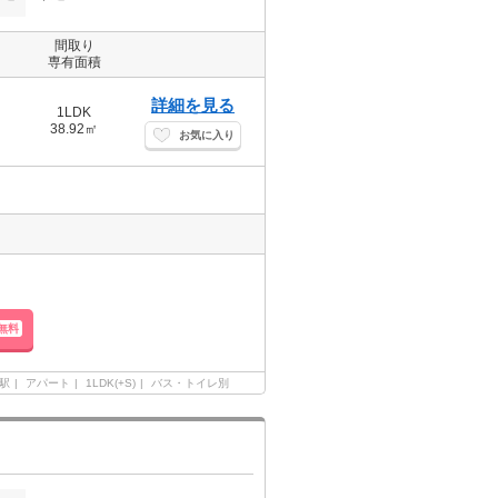
間取り
専有面積
詳細を見る
1LDK
38.92㎡
お気に入り
無料
駅
アパート
1LDK(+S)
バス・トイレ別