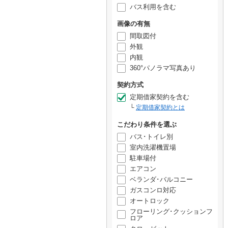
バス利用を含む
画像の有無
間取図付
外観
内観
360°パノラマ写真あり
契約方式
定期借家契約を含む
定期借家契約とは
こだわり条件を選ぶ
バス･トイレ別
室内洗濯機置場
駐車場付
エアコン
ベランダ･バルコニー
ガスコンロ対応
オートロック
フローリング･クッションフ
ロア