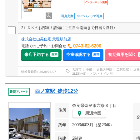
インターネット無料
写真充実
360°パノラマ写真
2ＬＤＫのお部屋！設備にご注目☆南向きで日当り良好♪
株式会社山晃住宅 天理駅前店
0743-62-6200
電話でのご予約・お問合せ
来店予約する
空室確認する
初期費用を聞く
無料
無料
天理市
中町
近鉄天理線
二階堂駅
近鉄
情報登録日
2026/08/07
2LDK(+S)
バス・トイレ別
西ノ京駅 徒歩12分
賃貸アパート
奈良県奈良市六条３丁目
住所
周辺地図
築年
2003年03月（築23年）
階建
2階建