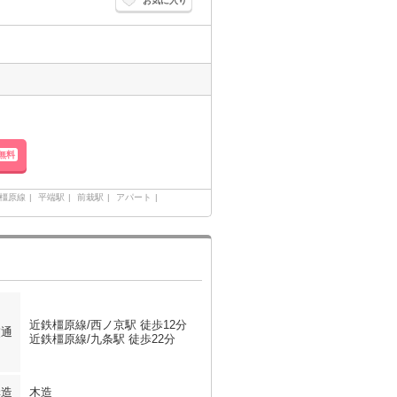
お気に入り
無料
橿原線
平端駅
前栽駅
アパート
近鉄橿原線/西ノ京駅 徒歩12分
交通
近鉄橿原線/九条駅 徒歩22分
構造
木造