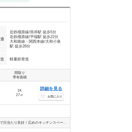
近鉄橿原線/筒井駅 徒歩5分
近鉄橿原線/平端駅 徒歩22分
交通
大和路線・関西本線/大和小泉
駅 徒歩28分
構造
軽量鉄骨造
間取り
専有面積
詳細を見る
1K
27㎡
お気に入り
★敷金ゼロ★駅徒歩5分★インターネット無料★エアコン付き★南向きで日当たり良好！広めのキッチンスペースに２口コンロ・グリル付システムキッチン完備で料理も楽しめます♪さらにバストイレ別のセパレートタイプ☆ウォシュレット、TVモニターホン、エアコンなど設備充実！