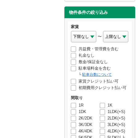
物件条件の絞り込み
家賃
〜
共益費・管理費を含む
礼金なし
敷金/保証金なし
駐車場料金を含む
駐車台数について
家賃クレジット払い可
初期費用クレジット払い可
間取り
1R
1K
1DK
1LDK(+S)
2K/2DK
2LDK(+S)
3K/3DK
3LDK(+S)
4K/4DK
4LDK(+S)
5K/5DK
5LDK以上