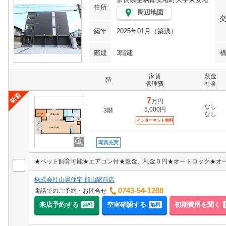
住所
周辺地図
築年
2025年01月（築浅）
階建
3階建
家賃
敷金
階
管理費
礼金
7
万円
なし
5,000円
3階
なし
インターネット無料
写真充実
株式会社山晃住宅 郡山駅前店
0743-54-1288
電話でのご予約・お問合せ
来店予約する
空室確認する
初期費用を聞く
無料
無料