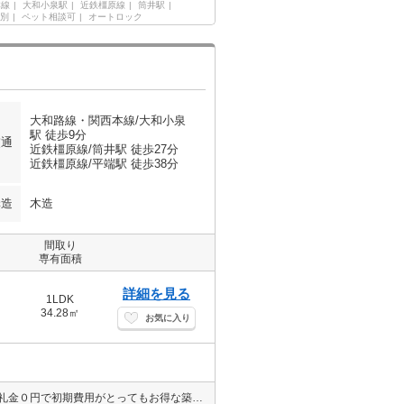
本線
大和小泉駅
近鉄橿原線
筒井駅
別
ペット相談可
オートロック
大和路線・関西本線/大和小泉
駅 徒歩9分
交通
近鉄橿原線/筒井駅 徒歩27分
近鉄橿原線/平端駅 徒歩38分
構造
木造
間取り
専有面積
詳細を見る
1LDK
34.28㎡
お気に入り
★ネット無料★敷金礼金０円★ペット飼育OK★オートロック★敷金、礼金０円で初期費用がとってもお得な築浅物件★室内小型犬又は猫２匹まで飼育可能です★Wi-Fi無料で即日よりインターネットをご利用いただけます★オートロック、TVインターホンで防犯面も安心ですね★