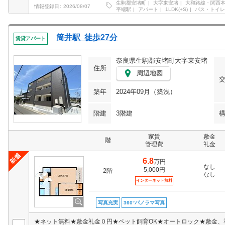
生駒郡安堵町
大字東安堵
大和路線・関西
情報登録日
2026/08/07
平端駅
アパート
1LDK(+S)
バス・トイレ
筒井駅 徒歩27分
賃貸アパート
奈良県生駒郡安堵町大字東安堵
住所
周辺地図
築年
2024年09月（築浅）
階建
3階建
家賃
敷金
階
管理費
礼金
6.8
万円
なし
5,000円
2階
なし
インターネット無料
写真充実
360°パノラマ写真