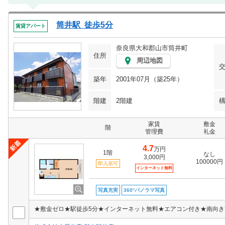
筒井駅 徒歩5分
賃貸アパート
奈良県大和郡山市筒井町
住所
周辺地図
築年
2001年07月（築25年）
階建
2階建
家賃
敷金
階
管理費
礼金
4.7
万円
1階
なし
3,000円
100000円
即入居可
インターネット無料
写真充実
360°パノラマ写真