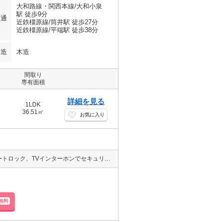
大和路線・関西本線/大和小泉
駅 徒歩9分
交通
近鉄橿原線/筒井駅 徒歩27分
近鉄橿原線/平端駅 徒歩38分
構造
木造
間取り
専有面積
詳細を見る
1LDK
36.51㎡
お気に入り
★ペット飼育可能★エアコン付★敷金、礼金０円★オートロック★オートロック、TVインターホンでセキュリティー面も安心の築浅物件★インターネット無料で即日よりご利用可能★宅配ボックス完備でお荷物の受け取りもラクチン★数少ないペットと一緒にお住まい可能のお部屋★
無料