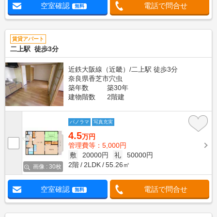
空室確認
電話で問合せ
無料
賃貸アパート
二上駅 徒歩3分
近鉄大阪線（近畿）/二上駅 徒歩3分
奈良県香芝市穴虫
築年数
築30年
建物階数
2階建
パノラマ
写真充実
4.5
万円
管理費等：5,000円
敷
20000円
礼
50000円
2階
2LDK
55.26㎡
画像 : 30枚
空室確認
電話で問合せ
無料