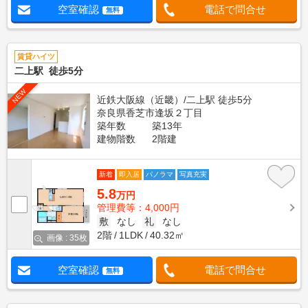
空室確認
電話で問合せ
無料
賃貸ハイツ
二上駅 徒歩5分
NEW
近鉄大阪線（近畿）/二上駅 徒歩5分
奈良県香芝市逢坂２丁目
築年数
築13年
建物階数
2階建
新着
即入居
パノラマ
写真充実
5.8
万円
管理費等：4,000円
敷
なし
礼
なし
2階
1LDK
40.32㎡
画像 : 35枚
空室確認
電話で問合せ
無料