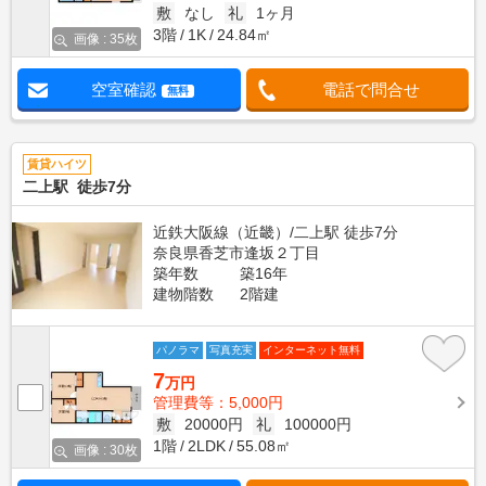
敷
なし
礼
1ヶ月
3階
1K
24.84㎡
画像 : 35枚
空室確認
電話で問合せ
無料
賃貸ハイツ
二上駅 徒歩7分
近鉄大阪線（近畿）/二上駅 徒歩7分
奈良県香芝市逢坂２丁目
築年数
築16年
建物階数
2階建
パノラマ
写真充実
インターネット無料
7
万円
管理費等：5,000円
敷
20000円
礼
100000円
1階
2LDK
55.08㎡
画像 : 30枚