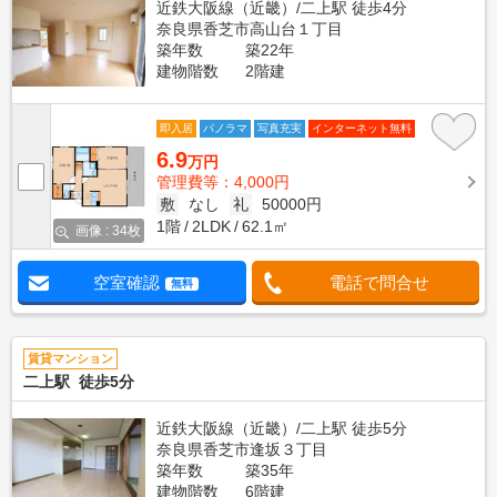
近鉄大阪線（近畿）/二上駅 徒歩4分
奈良県香芝市高山台１丁目
築年数
築22年
建物階数
2階建
即入居
パノラマ
写真充実
インターネット無料
6.9
万円
管理費等：4,000円
敷
なし
礼
50000円
1階
2LDK
62.1㎡
画像 : 34枚
空室確認
電話で問合せ
無料
賃貸マンション
二上駅 徒歩5分
近鉄大阪線（近畿）/二上駅 徒歩5分
奈良県香芝市逢坂３丁目
築年数
築35年
建物階数
6階建