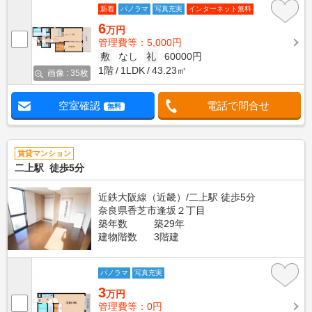
新着
パノラマ
写真充実
インターネット無料
6
万円
管理費等：5,000円
敷
なし
礼
60000円
1階
1LDK
43.23㎡
画像 : 35枚
空室確認
電話で問合せ
無料
賃貸マンション
二上駅 徒歩5分
近鉄大阪線（近畿）/二上駅 徒歩5分
奈良県香芝市逢坂２丁目
築年数
築29年
建物階数
3階建
パノラマ
写真充実
3
万円
管理費等：0円