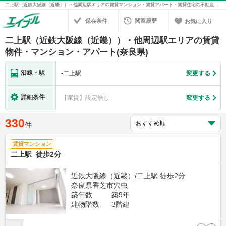
二上駅（近鉄大阪線（近畿））・他周辺駅エリアの賃貸マンション・賃貸アパート・賃貸住宅の不動産情報を検索！不動産賃貸の物件探しは、お部屋探しのエイブル
保存条件
閲覧履歴
お気に入り
二上駅（近鉄大阪線（近畿））・他周辺駅エリアの賃貸
物件・マンション・アパート(奈良県)
沿線・駅
-
二上駅
変更する
詳細条件
【家賃】設定無し
変更する
330
件
賃貸マンション
二上駅 徒歩2分
近鉄大阪線（近畿）/二上駅 徒歩2分
奈良県香芝市穴虫
築年数
築9年
建物階数
3階建