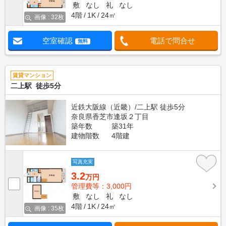
敷
なし
礼
なし
4階
1K
24㎡
画像 : 32枚
空室確認
電話で問合せ
無料
賃貸マンション
二上駅 徒歩5分
近鉄大阪線（近畿）/二上駅 徒歩5分
奈良県香芝市逢坂２丁目
築年数
築31年
建物階数
4階建
写真充実
3.2
万円
管理費等：3,000円
敷
なし
礼
なし
4階
1K
24㎡
画像 : 35枚