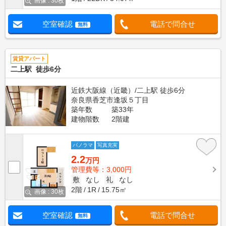
画像 : 30枚
空室確認
電話で問合せ
無料
賃貸アパート
二上駅 徒歩6分
近鉄大阪線（近畿）/二上駅 徒歩6分
奈良県香芝市逢坂５丁目
築年数
築33年
建物階数
2階建
パノラマ
写真充実
2.2
万円
管理費等：3,000円
敷
なし
礼
なし
2階
1R
15.75㎡
画像 : 30枚
空室確認
電話で問合せ
無料