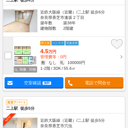
二上駅 徒歩6分
近鉄大阪線（近畿）/二上駅 徒歩6分
奈良県香芝市逢坂２丁目
築年数
築38年
建物階数
2階建
即入居
パノラマ
写真充実
4.5
万円
管理費等：0円
敷
なし
礼
100000円
1-2階
3DK
55.6㎡
画像 : 30枚
空室確認
電話で問合せ
無料
賃貸アパート
二上駅 徒歩5分
NEW
近鉄大阪線（近畿）/二上駅 徒歩5分
奈良県香芝市穴虫