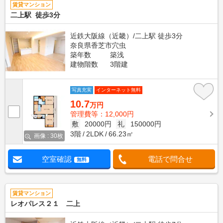
賃貸マンション
二上駅 徒歩3分
近鉄大阪線（近畿）/二上駅 徒歩3分
奈良県香芝市穴虫
築年数
築浅
建物階数
3階建
写真充実
インターネット無料
10.7
万円
管理費等：12,000円
敷
20000円
礼
150000円
3階
2LDK
66.23㎡
画像 : 30枚
空室確認
電話で問合せ
無料
賃貸マンション
レオパレス２１ 二上