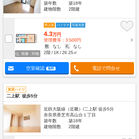
築年数
築18年
建物階数
2階建
即入居
パノラマ
写真充実
4.3
万円
管理費等：3,500円
敷
なし
礼
なし
2階
1K
26.25㎡
画像 : 30枚
空室確認
電話で問合せ
無料
賃貸ハイツ
二上駅 徒歩5分
近鉄大阪線（近畿）/二上駅 徒歩5分
奈良県香芝市高山台１丁目
築年数
築18年
建物階数
2階建