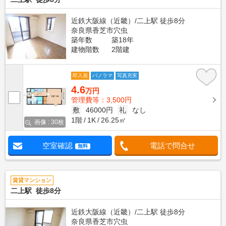
近鉄大阪線（近畿）/二上駅 徒歩8分
奈良県香芝市穴虫
築年数
築18年
建物階数
2階建
即入居
パノラマ
写真充実
4.6
万円
管理費等：3,500円
敷
46000円
礼
なし
1階
1K
26.25㎡
画像 : 30枚
空室確認
電話で問合せ
無料
賃貸マンション
二上駅 徒歩8分
近鉄大阪線（近畿）/二上駅 徒歩8分
奈良県香芝市穴虫