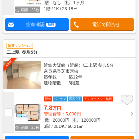
敷
なし
礼
1ヶ月
1階
1K
23.18㎡
画像 : 22枚
空室確認
電話で問合せ
無料
賃貸マンション
二上駅 徒歩5分
NEW
近鉄大阪線（近畿）/二上駅 徒歩5分
奈良県香芝市穴虫
築年数
築12年
建物階数
3階建
新着
パノラマ
写真充実
インターネット無料
7.8
万円
管理費等：5,000円
敷
20000円
礼
120000円
3階
2LDK
60.21㎡
画像 : 25枚