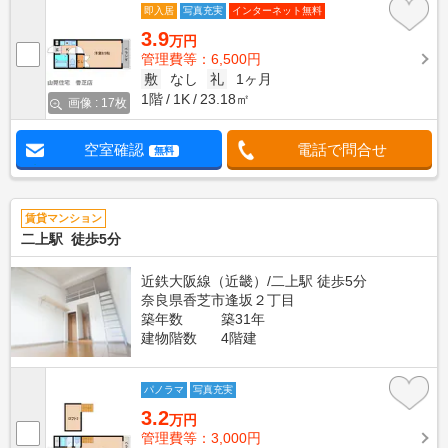
即入居
写真充実
インターネット無料
3.9
万円
管理費等：6,500円
敷
なし
礼
1ヶ月
1階
1K
23.18㎡
画像 : 17枚
空室確認
電話で問合せ
無料
賃貸マンション
二上駅 徒歩5分
近鉄大阪線（近畿）/二上駅 徒歩5分
奈良県香芝市逢坂２丁目
築年数
築31年
建物階数
4階建
パノラマ
写真充実
3.2
万円
管理費等：3,000円