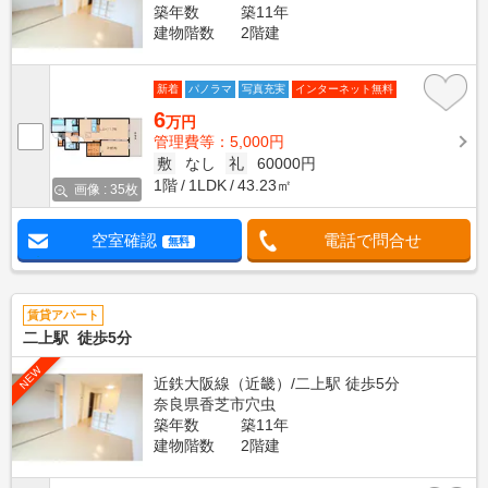
築年数
築11年
建物階数
2階建
新着
パノラマ
写真充実
インターネット無料
6
万円
管理費等：5,000円
敷
なし
礼
60000円
1階
1LDK
43.23㎡
画像 : 35枚
空室確認
電話で問合せ
無料
賃貸アパート
二上駅 徒歩5分
NEW
近鉄大阪線（近畿）/二上駅 徒歩5分
奈良県香芝市穴虫
築年数
築11年
建物階数
2階建