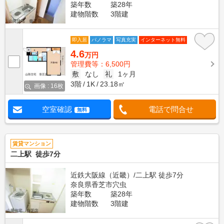
築年数
築28年
建物階数
3階建
即入居
パノラマ
写真充実
インターネット無料
4.6
万円
管理費等：6,500円
敷
なし
礼
1ヶ月
3階
1K
23.18㎡
画像 : 16枚
空室確認
電話で問合せ
無料
賃貸マンション
二上駅 徒歩7分
近鉄大阪線（近畿）/二上駅 徒歩7分
奈良県香芝市穴虫
築年数
築28年
建物階数
3階建