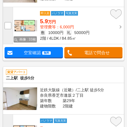
即入居
パノラマ
写真充実
5.9
万円
管理費等：6,000円
敷
10000円
礼
50000円
2階
4LDK
84.85㎡
画像 : 33枚
空室確認
電話で問合せ
無料
賃貸アパート
二上駅 徒歩5分
近鉄大阪線（近畿）/二上駅 徒歩5分
奈良県香芝市逢坂２丁目
築年数
築29年
建物階数
2階建
パノラマ
写真充実