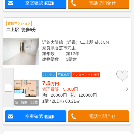
空室確認
電話で問合せ
無料
賃貸マンション
二上駅 徒歩5分
近鉄大阪線（近畿）/二上駅 徒歩5分
奈良県香芝市穴虫
築年数
築12年
建物階数
3階建
パノラマ
写真充実
インターネット無料
7.5
万円
管理費等：5,000円
敷
20000円
礼
120000円
1階
2LDK
60.21㎡
画像 : 32枚
空室確認
電話で問合せ
無料