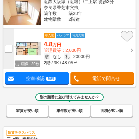
近鉄大阪線（近畿）/二上駅 徒歩3分
奈良県香芝市穴虫
築年数
築28年
建物階数
2階建
即入居
パノラマ
写真充実
4.8
万円
管理費等：2,000円
敷
なし
礼
20000円
2階
3K
48.05㎡
画像 : 30枚
空室確認
電話で問合せ
無料
別の順番に並び替えてみませんか？
家賃が安い順
築年数が浅い順
面積が広い順
賃貸テラスハウス