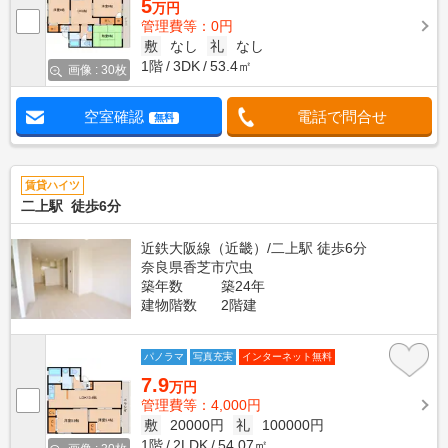
5
万円
管理費等：0円
敷
なし
礼
なし
1階
3DK
53.4㎡
画像 : 30枚
空室確認
電話で問合せ
無料
賃貸ハイツ
二上駅 徒歩6分
近鉄大阪線（近畿）/二上駅 徒歩6分
奈良県香芝市穴虫
築年数
築24年
建物階数
2階建
パノラマ
写真充実
インターネット無料
7.9
万円
管理費等：4,000円
敷
20000円
礼
100000円
1階
2LDK
54.07㎡