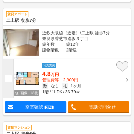
賃貸アパート
二上駅 徒歩7分
近鉄大阪線（近畿）/二上駅 徒歩7分
奈良県香芝市逢坂３丁目
築年数
築12年
建物階数
2階建
写真充実
4.8
万円
管理費等：2,900円
敷
なし
礼
1ヶ月
1階
1LDK
36.79㎡
画像 : 18枚
空室確認
電話で問合せ
無料
賃貸マンション
二上駅 徒歩8分