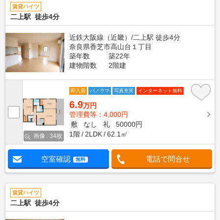
賃貸ハイツ
二上駅 徒歩4分
近鉄大阪線（近畿）/二上駅 徒歩4分
奈良県香芝市高山台１丁目
築年数
築22年
建物階数
2階建
即入居
パノラマ
写真充実
インターネット無料
6.9
万円
管理費等：4,000円
敷
なし
礼
50000円
1階
2LDK
62.1㎡
画像 : 34枚
空室確認
電話で問合せ
無料
賃貸ハイツ
二上駅 徒歩4分