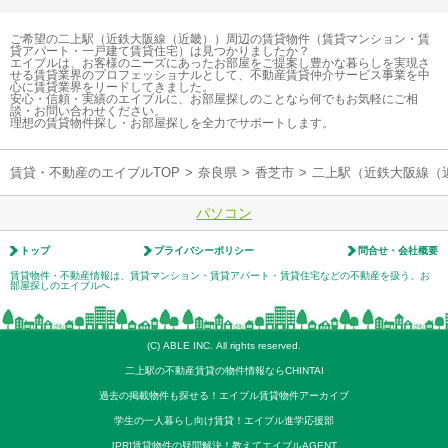
ご希望の二上駅（近鉄大阪線（近畿））周辺の賃貸物件（賃貸マンション・賃
貸アパート・一戸建て賃貸住宅）は見つかりましたか？
エイブルは、お客様のニーズにあったお部屋をご提案し豊かな暮らしを実現さ
せる賃貸業界のプロフェッショナルとして、不動産賃貸仲介サービス事業を中
心に賃貸業界をリードしてきました。
安心・信頼・実績のエイブルに、お部屋探しのことなら何でもお気軽にご相
談・お問い合わせください。
理想の賃貸物件探し・お部屋探しを全力でサポートします。
賃貸・不動産のエイブルTOP
>
奈良県
>
香芝市
>
二上駅（近鉄大阪線（
パソコン
トップ
プライバシーポリシー
問合せ・会社概要
賃貸物件・不動産情報は、賃貸マンション・賃貸アパート・賃貸住宅などの不動産を扱う、お
部屋探しのエイブルへ
(C) ABLE INC. All rights reserved.
二上駅の不動産賃貸の物件情報ならCHINTAI
過去の掲載物件も探せる！エイブル賃貸物件アーカイブ
学生の一人暮らし向け賃貸！エイブル進学応援部
[PR]賃貸物件の疑問解決！教えてエイブルAGENT