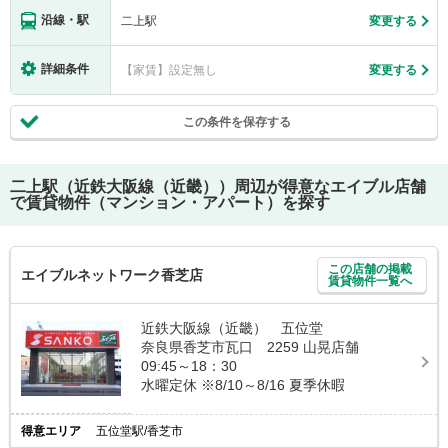
沿線・駅
二上駅
変更する
詳細条件
【家賃】設定無し
変更する
この条件を保存する
二上駅（近鉄大阪線（近畿））
周辺が得意なエイブル店舗
で賃貸物件（マンション・アパート）を探す
この店舗の掲載
エイブルネットワーク香芝店
賃貸物件一覧へ
近鉄大阪線（近畿） 五位堂
奈良県香芝市瓦口 2259 山晃店舗
09:45～18：30
水曜定休 ※8/10～8/16 夏季休暇
得意エリア
五位堂駅/香芝市