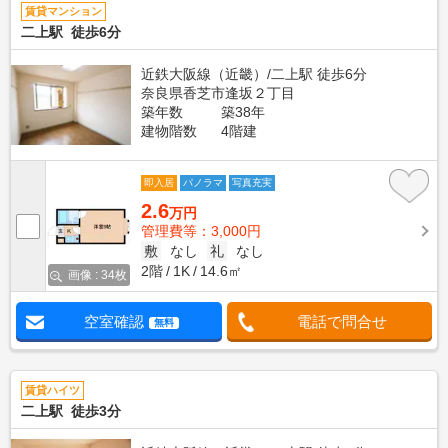
賃貸マンション
二上駅 徒歩6分
近鉄大阪線（近畿）/二上駅 徒歩6分
奈良県香芝市逢坂２丁目
築年数
築38年
建物階数
4階建
即入居
パノラマ
写真充実
2.6
万円
管理費等：3,000円
敷
なし
礼
なし
2階
1K
14.6㎡
画像 : 34枚
空室確認
電話で問合せ
無料
賃貸ハイツ
二上駅 徒歩3分