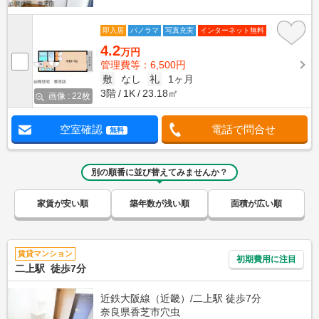
即入居
パノラマ
写真充実
インターネット無料
4.2
万円
管理費等：6,500円
敷
なし
礼
1ヶ月
3階
1K
23.18㎡
画像 : 22枚
空室確認
電話で問合せ
無料
別の順番に並び替えてみませんか？
家賃が安い順
築年数が浅い順
面積が広い順
賃貸マンション
初期費用に注目
二上駅 徒歩7分
近鉄大阪線（近畿）/二上駅 徒歩7分
奈良県香芝市穴虫