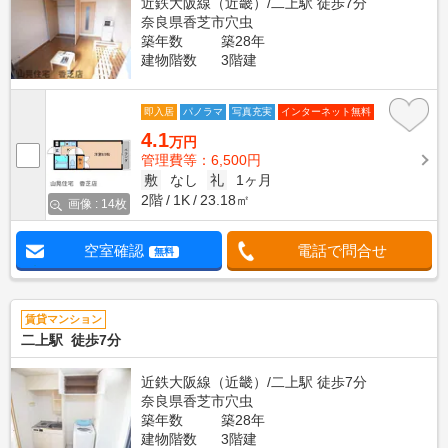
近鉄大阪線（近畿）/二上駅 徒歩7分
奈良県香芝市穴虫
築年数
築28年
建物階数
3階建
即入居
パノラマ
写真充実
インターネット無料
4.1
万円
管理費等：6,500円
敷
なし
礼
1ヶ月
2階
1K
23.18㎡
画像 : 14枚
空室確認
電話で問合せ
無料
賃貸マンション
二上駅 徒歩7分
近鉄大阪線（近畿）/二上駅 徒歩7分
奈良県香芝市穴虫
築年数
築28年
建物階数
3階建