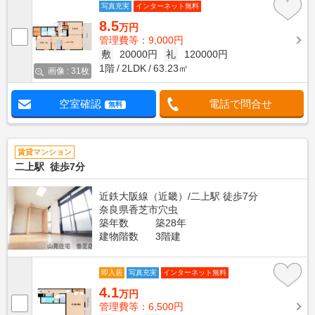
写真充実
インターネット無料
8.5
万円
管理費等：9,000円
敷
20000円
礼
120000円
1階
2LDK
63.23㎡
画像 : 31枚
空室確認
電話で問合せ
無料
賃貸マンション
二上駅 徒歩7分
近鉄大阪線（近畿）/二上駅 徒歩7分
奈良県香芝市穴虫
築年数
築28年
建物階数
3階建
即入居
写真充実
インターネット無料
4.1
万円
管理費等：6,500円