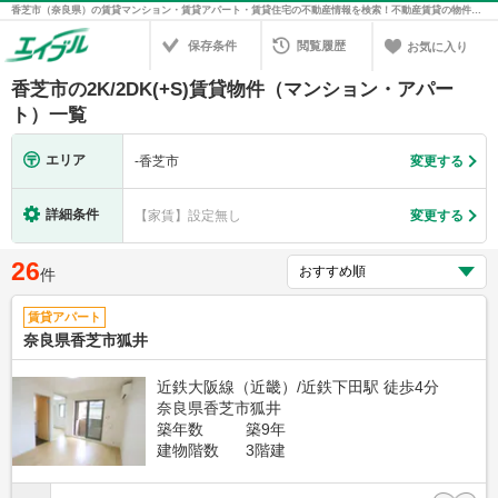
香芝市（奈良県）の賃貸マンション・賃貸アパート・賃貸住宅の不動産情報を検索！不動産賃貸の物件探しは、お部屋探しのエイブル
保存条件
閲覧履歴
お気に入り
香芝市の2K/2DK(+S)賃貸物件（マンション・アパー
ト）一覧
エリア
-
香芝市
変更する
詳細条件
【家賃】設定無し
変更する
26
件
賃貸アパート
奈良県香芝市狐井
近鉄大阪線（近畿）/近鉄下田駅 徒歩4分
奈良県香芝市狐井
築年数
築9年
建物階数
3階建