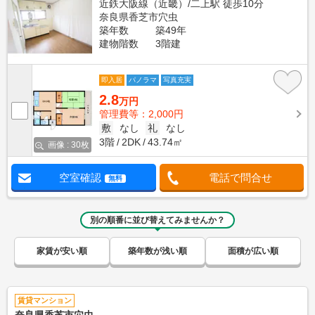
近鉄大阪線（近畿）/二上駅 徒歩10分
奈良県香芝市穴虫
築年数
築49年
建物階数
3階建
即入居
パノラマ
写真充実
2.8
万円
管理費等：2,000円
敷
なし
礼
なし
3階
2DK
43.74㎡
画像 : 30枚
空室確認
電話で問合せ
無料
別の順番に並び替えてみませんか？
家賃が安い順
築年数が浅い順
面積が広い順
賃貸マンション