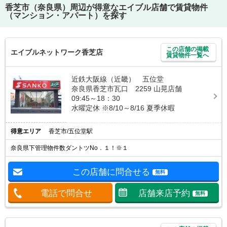
香芝市（奈良県）
周辺が得意なエイブル店舗で賃貸物件
（マンション・アパート）を探す
この店舗の掲載
エイブルネットワーク香芝店
賃貸物件一覧へ
近鉄大阪線（近畿） 五位堂
奈良県香芝市瓦口 2259 山晃店舗
09:45～18：30
水曜定休 ※8/10～8/16 夏季休暇
得意エリア
香芝市/五位堂駅
奈良県下管理物件数ダントツNo．１！※１
この店舗に問合せる
無料
電話で問合せ
店舗来店予約
無料