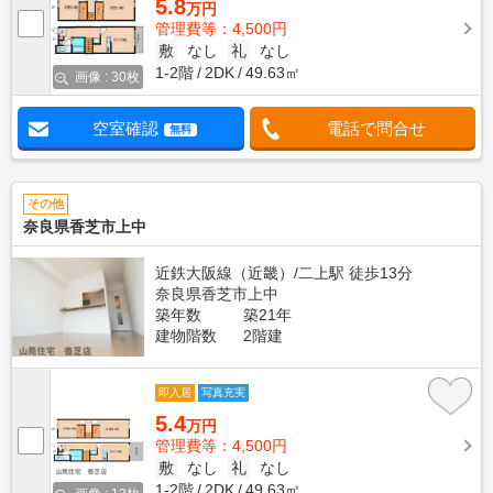
5.8
万円
管理費等：4,500円
敷
なし
礼
なし
1-2階
2DK
49.63㎡
画像 : 30枚
空室確認
電話で問合せ
無料
その他
奈良県香芝市上中
近鉄大阪線（近畿）/二上駅 徒歩13分
奈良県香芝市上中
築年数
築21年
建物階数
2階建
即入居
写真充実
5.4
万円
管理費等：4,500円
敷
なし
礼
なし
1-2階
2DK
49.63㎡