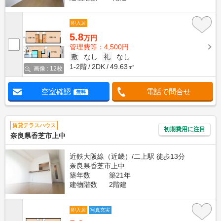
即入居
5.8
万円
管理費等：4,500円
敷
なし
礼
なし
1-2階
2DK
49.63㎡
画像 : 12枚
空室確認
電話で問合せ
無料
賃貸テラスハウス
初期費用に注目
奈良県香芝市上中
近鉄大阪線（近畿）/二上駅 徒歩13分
奈良県香芝市上中
築年数
築21年
建物階数
2階建
即入居
写真充実