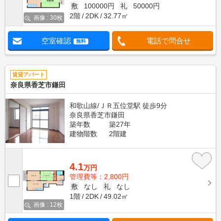
敷
100000円
礼
50000円
2階
2DK
32.77㎡
画像 : 30枚
空室確認
電話で問合せ
無料
賃貸アパート
奈良県香芝市鎌田
和歌山線/ＪＲ五位堂駅 徒歩9分
奈良県香芝市鎌田
築年数
築27年
建物階数
2階建
4.1
万円
管理費等：2,800円
敷
なし
礼
なし
1階
2DK
49.02㎡
画像 : 12枚