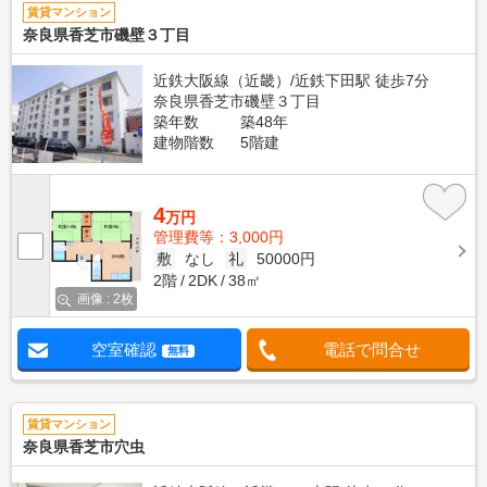
賃貸マンション
奈良県香芝市磯壁３丁目
近鉄大阪線（近畿）/近鉄下田駅 徒歩7分
奈良県香芝市磯壁３丁目
築年数
築48年
建物階数
5階建
4
万円
管理費等：3,000円
敷
なし
礼
50000円
2階
2DK
38㎡
画像 : 2枚
空室確認
電話で問合せ
無料
賃貸マンション
奈良県香芝市穴虫