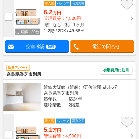
即入居
パノラマ
写真充実
6.2
万円
管理費等：4,500円
敷
なし
礼
1ヶ月
1-2階
2DK
49.68㎡
画像 : 30枚
空室確認
電話で問合せ
無料
賃貸アパート
初期費用に注目
奈良県香芝市別所
近鉄大阪線（近畿）/五位堂駅 徒歩6分
奈良県香芝市別所
築年数
築24年
建物階数
2階建
即入居
パノラマ
写真充実
5.1
万円
管理費等：4,500円