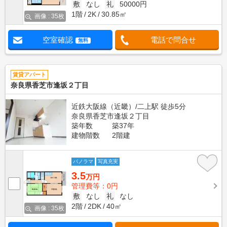
敷
なし
礼
50000円
1階
2K
30.85㎡
画像 : 35枚
空室確認
電話で問合せ
無料
賃貸アパート
奈良県香芝市逢坂２丁目
近鉄大阪線（近畿）/二上駅 徒歩5分
奈良県香芝市逢坂２丁目
築年数
築37年
建物階数
2階建
パノラマ
写真充実
3.5
万円
管理費等：0円
敷
なし
礼
なし
2階
2DK
40㎡
画像 : 35枚