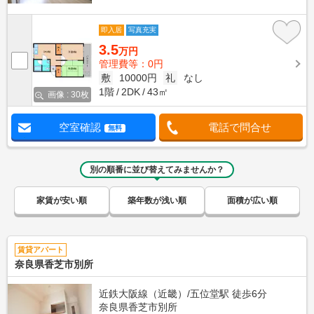
即入居
写真充実
3.5
万円
管理費等：0円
敷
10000円
礼
なし
1階
2DK
43㎡
画像 : 30枚
空室確認
電話で問合せ
無料
別の順番に並び替えてみませんか？
家賃が安い順
築年数が浅い順
面積が広い順
賃貸アパート
奈良県香芝市別所
近鉄大阪線（近畿）/五位堂駅 徒歩6分
奈良県香芝市別所