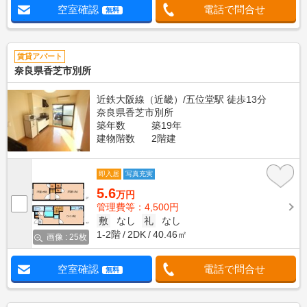
空室確認
電話で問合せ
無料
賃貸アパート
奈良県香芝市別所
近鉄大阪線（近畿）/五位堂駅 徒歩13分
奈良県香芝市別所
築年数
築19年
建物階数
2階建
即入居
写真充実
5.6
万円
管理費等：4,500円
敷
なし
礼
なし
1-2階
2DK
40.46㎡
画像 : 25枚
空室確認
電話で問合せ
無料