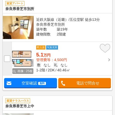
賃貸アパート
奈良県香芝市別所
近鉄大阪線（近畿）/五位堂駅 徒歩13分
奈良県香芝市別所
築年数
築19年
建物階数
2階建
即入居
写真充実
5.1
万円
管理費等：4,500円
敷
なし
礼
なし
1-2階
2DK
40.46㎡
画像 : 25枚
空室確認
電話で問合せ
無料
賃貸テラスハウス
奈良県香芝市上中