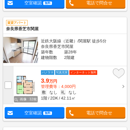
空室確認
電話で問合せ
無料
賃貸アパート
奈良県香芝市関屋
近鉄大阪線（近畿）/関屋駅 徒歩5分
奈良県香芝市関屋
築年数
築28年
建物階数
2階建
パノラマ
写真充実
インターネット無料
3.9
万円
管理費等：4,000円
敷
なし
礼
なし
1階
2DK
42.11㎡
画像 : 32枚
空室確認
電話で問合せ
無料