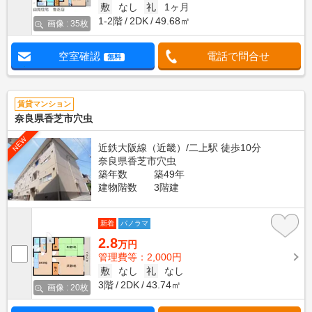
敷
なし
礼
1ヶ月
1-2階
2DK
49.68㎡
画像 : 35枚
空室確認
電話で問合せ
無料
賃貸マンション
奈良県香芝市穴虫
NEW
近鉄大阪線（近畿）/二上駅 徒歩10分
奈良県香芝市穴虫
築年数
築49年
建物階数
3階建
新着
パノラマ
2.8
万円
管理費等：2,000円
敷
なし
礼
なし
3階
2DK
43.74㎡
画像 : 20枚