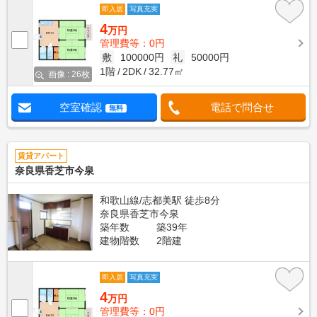
即入居
写真充実
4
万円
管理費等：0円
敷
100000円
礼
50000円
1階
2DK
32.77㎡
画像 : 26枚
空室確認
電話で問合せ
無料
賃貸アパート
奈良県香芝市今泉
和歌山線/志都美駅 徒歩8分
奈良県香芝市今泉
築年数
築39年
建物階数
2階建
即入居
写真充実
4
万円
管理費等：0円