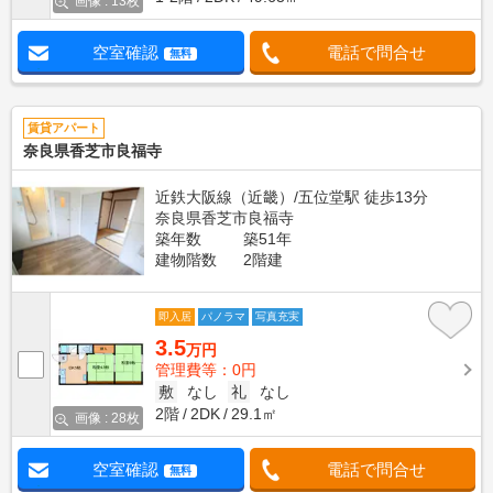
画像 : 13枚
空室確認
電話で問合せ
無料
賃貸アパート
奈良県香芝市良福寺
近鉄大阪線（近畿）/五位堂駅 徒歩13分
奈良県香芝市良福寺
築年数
築51年
建物階数
2階建
即入居
パノラマ
写真充実
3.5
万円
管理費等：0円
敷
なし
礼
なし
2階
2DK
29.1㎡
画像 : 28枚
空室確認
電話で問合せ
無料