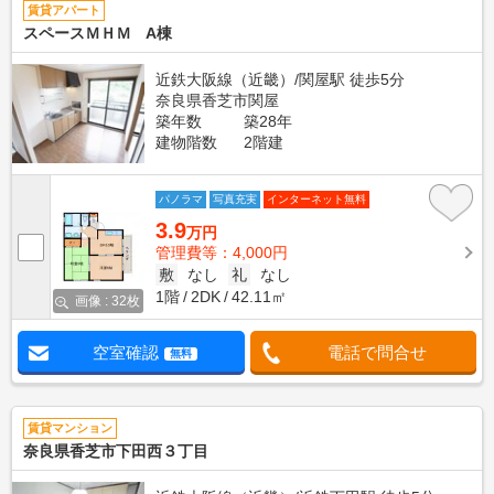
賃貸アパート
スペースＭＨＭ A棟
近鉄大阪線（近畿）/関屋駅 徒歩5分
奈良県香芝市関屋
築年数
築28年
建物階数
2階建
パノラマ
写真充実
インターネット無料
3.9
万円
管理費等：4,000円
敷
なし
礼
なし
1階
2DK
42.11㎡
画像 : 32枚
空室確認
電話で問合せ
無料
賃貸マンション
奈良県香芝市下田西３丁目