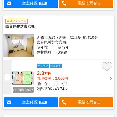
空室確認
電話で問合せ
無料
賃貸マンション
奈良県香芝市穴虫
近鉄大阪線（近畿）/二上駅 徒歩10分
奈良県香芝市穴虫
築年数
築49年
建物階数
3階建
パノラマ
写真充実
2.8
万円
管理費等：2,000円
敷
なし
礼
なし
2階
2DK
43.74㎡
画像 : 30枚
空室確認
電話で問合せ
無料