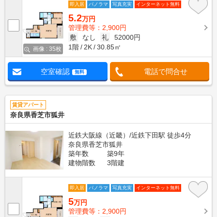
即入居
パノラマ
写真充実
インターネット無料
5.2
万円
管理費等：2,900円
敷
なし
礼
52000円
1階
2K
30.85㎡
画像 : 35枚
空室確認
電話で問合せ
無料
賃貸アパート
奈良県香芝市狐井
近鉄大阪線（近畿）/近鉄下田駅 徒歩4分
奈良県香芝市狐井
築年数
築9年
建物階数
3階建
即入居
パノラマ
写真充実
インターネット無料
5
万円
管理費等：2,900円