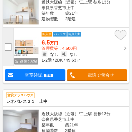
近鉄大阪線（近畿）/二上駅 徒歩13分
奈良県香芝市上中
築年数
築21年
建物階数
2階建
即入居
パノラマ
写真充実
6.5
万円
管理費等：4,500円
敷
なし
礼
なし
1-2階
2DK
49.63㎡
画像 : 32枚
空室確認
電話で問合せ
無料
賃貸テラスハウス
レオパレス２１ 上中
近鉄大阪線（近畿）/二上駅 徒歩13分
奈良県香芝市上中
築年数
築21年
建物階数
2階建