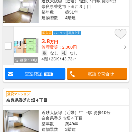
近鉄大阪線（近畿）/近鉄下田駅 徒歩5分
奈良県香芝市下田西３丁目
築年数
築51年
建物階数
4階建
即入居
パノラマ
写真充実
3.8
万円
管理費等：2,000円
敷
なし
礼
なし
4階
2DK
43.73㎡
画像 : 30枚
空室確認
電話で問合せ
無料
賃貸マンション
奈良県香芝市畑４丁目
近鉄大阪線（近畿）/二上駅 徒歩10分
奈良県香芝市畑４丁目
築年数
築49年
建物階数
3階建