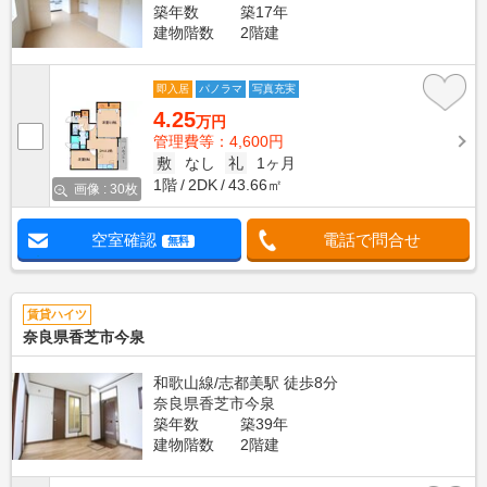
築年数
築17年
建物階数
2階建
即入居
パノラマ
写真充実
4.25
万円
管理費等：4,600円
敷
なし
礼
1ヶ月
1階
2DK
43.66㎡
画像 : 30枚
空室確認
電話で問合せ
無料
賃貸ハイツ
奈良県香芝市今泉
和歌山線/志都美駅 徒歩8分
奈良県香芝市今泉
築年数
築39年
建物階数
2階建