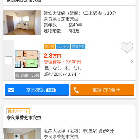
奈良県香芝市穴虫
近鉄大阪線（近畿）/二上駅 徒歩10分
奈良県香芝市穴虫
築年数
築49年
建物階数
3階建
即入居
パノラマ
写真充実
2.8
万円
管理費等：2,000円
敷
なし
礼
なし
3階
2DK
43.74㎡
画像 : 35枚
空室確認
電話で問合せ
無料
賃貸アパート
奈良県香芝市穴虫
近鉄大阪線（近畿）/関屋駅 徒歩8分
奈良県香芝市穴虫