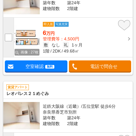
築年数
築24年
建物階数
2階建
即入居
写真充実
6
万円
管理費等：4,500円
敷
なし
礼
1ヶ月
1階
2DK
49.68㎡
画像 : 27枚
空室確認
電話で問合せ
無料
賃貸アパート
レオパレス２１めぐみ
近鉄大阪線（近畿）/五位堂駅 徒歩6分
奈良県香芝市別所
築年数
築24年
建物階数
2階建