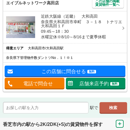
この店舗の掲載
エイブルネットワーク高田店
賃貸物件一覧へ
近鉄大阪線（近畿） 大和高田
奈良県大和高田市幸町 ３－１８ トナリエ
大和高田１Ｆ
09:45～18：30
水曜定休※8/10～8/16まで夏季休暇
得意エリア
大和高田市/大和高田駅
奈良県下管理物件数ダントツNo．１！※１
この店舗に問合せる
無料
電話で問合せ
店舗来店予約
無料
駅で
香芝市内の駅から2K/2DK(+S)の賃貸物件を探す