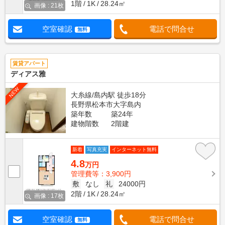
1階
1K
28.24㎡
画像 : 21枚
空室確認
電話で問合せ
無料
賃貸アパート
ディアス雅
NEW
大糸線/島内駅 徒歩18分
長野県松本市大字島内
築年数
築24年
建物階数
2階建
新着
写真充実
インターネット無料
4.8
万円
管理費等：3,900円
敷
なし
礼
24000円
2階
1K
28.24㎡
画像 : 17枚
空室確認
電話で問合せ
無料