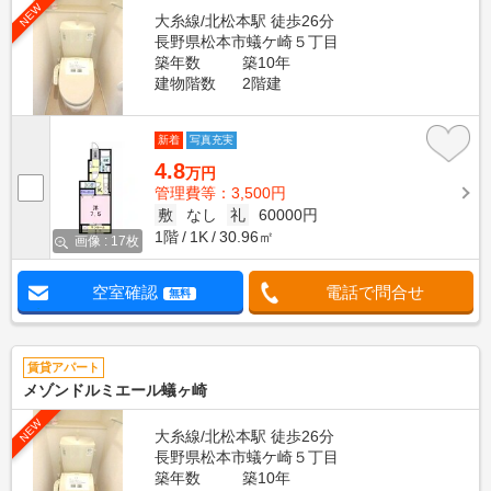
NEW
大糸線/北松本駅 徒歩26分
長野県松本市蟻ケ崎５丁目
築年数
築10年
建物階数
2階建
新着
写真充実
4.8
万円
管理費等：3,500円
敷
なし
礼
60000円
1階
1K
30.96㎡
画像 : 17枚
空室確認
電話で問合せ
無料
賃貸アパート
メゾンドルミエール蟻ヶ崎
NEW
大糸線/北松本駅 徒歩26分
長野県松本市蟻ケ崎５丁目
築年数
築10年