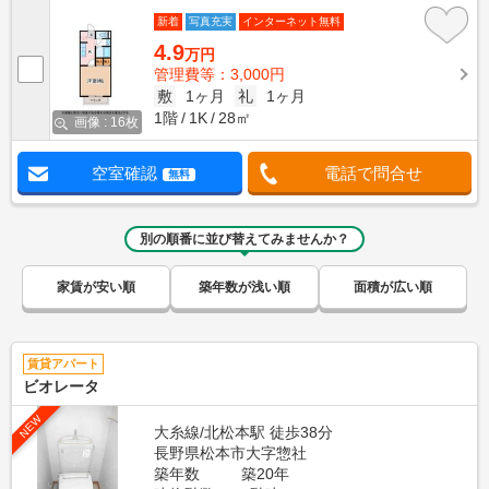
新着
写真充実
インターネット無料
4.9
万円
管理費等：3,000円
敷
1ヶ月
礼
1ヶ月
1階
1K
28㎡
画像 : 16枚
空室確認
電話で問合せ
無料
別の順番に並び替えてみませんか？
家賃が安い順
築年数が浅い順
面積が広い順
賃貸アパート
ビオレータ
NEW
大糸線/北松本駅 徒歩38分
長野県松本市大字惣社
築年数
築20年