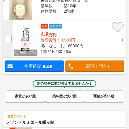
長野県松本市蟻ケ崎５丁目
築年数
築10年
建物階数
2階建
新着
写真充実
4.8
万円
管理費等：3,500円
敷
なし
礼
60000円
1階
1K
30.96㎡
画像 : 17枚
空室確認
電話で問合せ
無料
別の順番に並び替えてみませんか？
家賃が安い順
築年数が浅い順
面積が広い順
賃貸アパート
メゾンドルミエール蟻ヶ崎