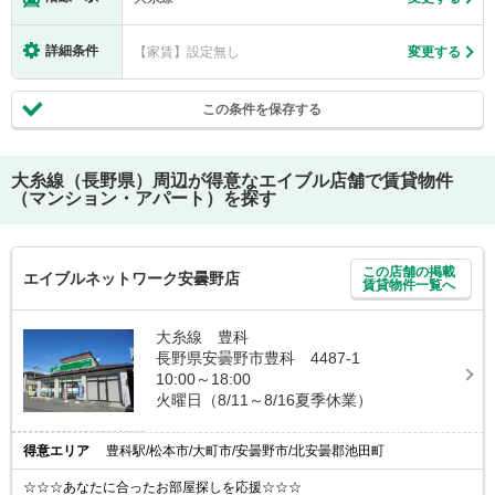
詳細条件
【家賃】設定無し
変更する
この条件を保存する
大糸線（長野県）
周辺が得意なエイブル店舗で賃貸物件
（マンション・アパート）を探す
この店舗の掲載
エイブルネットワーク安曇野店
賃貸物件一覧へ
大糸線 豊科
長野県安曇野市豊科 4487-1
10:00～18:00
火曜日（8/11～8/16夏季休業）
得意エリア
豊科駅/松本市/大町市/安曇野市/北安曇郡池田町
☆☆☆あなたに合ったお部屋探しを応援☆☆☆