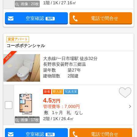
1階
1K
27.16㎡
画像 : 20枚
空室確認
電話で問合せ
無料
賃貸アパート
コーポポテンシャル
NEW
大糸線/一日市場駅 徒歩32分
長野県安曇野市三郷温
築年数
築27年
建物階数
2階建
新着
即入居
写真充実
4.5
万円
管理費等：7,000円
敷
1ヶ月
礼
なし
2階
1K
26.4㎡
画像 : 17枚
空室確認
電話で問合せ
無料