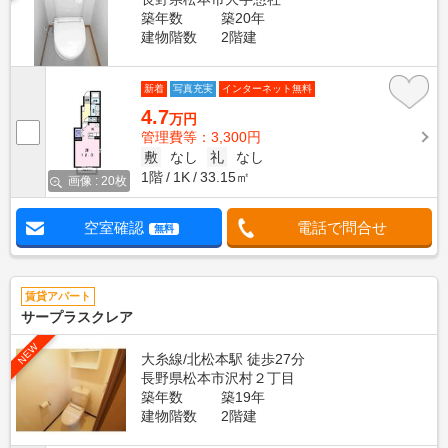
築年数
築20年
建物階数
2階建
新着
写真充実
インターネット無料
4.7
万円
管理費等：3,300円
敷
なし
礼
なし
1階
1K
33.15㎡
画像 : 20枚
空室確認
電話で問合せ
無料
賃貸アパート
サープラスクレア
NEW
大糸線/北松本駅 徒歩27分
長野県松本市沢村２丁目
築年数
築19年
建物階数
2階建