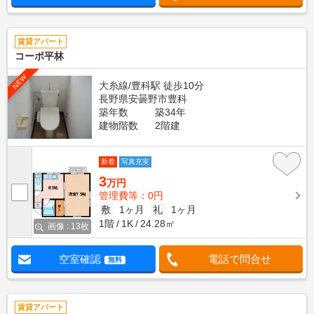
賃貸アパート
コーポ平林
NEW
大糸線/豊科駅 徒歩10分
長野県安曇野市豊科
築年数
築34年
建物階数
2階建
新着
写真充実
3
万円
管理費等：0円
敷
1ヶ月
礼
1ヶ月
1階
1K
24.28㎡
画像 : 13枚
空室確認
電話で問合せ
無料
賃貸アパート