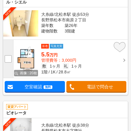
ル・シエル
NEW
大糸線/北松本駅 徒歩53分
長野県松本市南原２丁目
築年数
築26年
建物階数
3階建
新着
写真充実
5.5
万円
管理費等：3,000円
敷
1ヶ月
礼
1ヶ月
1階
1K
28.8㎡
画像 : 20枚
空室確認
電話で問合せ
無料
賃貸アパート
ビオレータ
NEW
大糸線/北松本駅 徒歩38分
長野県松本市大字惣社