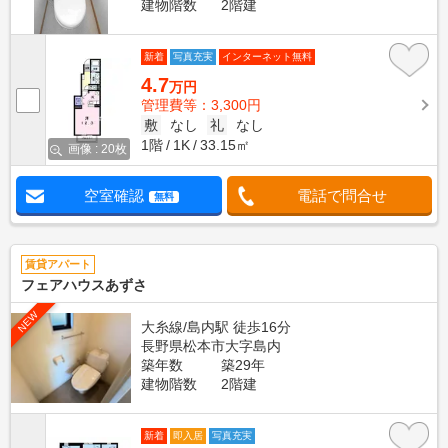
建物階数
2階建
新着
写真充実
インターネット無料
4.7
万円
管理費等：3,300円
敷
なし
礼
なし
1階
1K
33.15㎡
画像 : 20枚
空室確認
電話で問合せ
無料
賃貸アパート
フェアハウスあずさ
NEW
大糸線/島内駅 徒歩16分
長野県松本市大字島内
築年数
築29年
建物階数
2階建
新着
即入居
写真充実