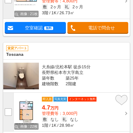
管理費等：4,800円
敷
2ヶ月
礼
2ヶ月
3階
1K
26.73㎡
画像 : 21枚
空室確認
電話で問合せ
無料
賃貸アパート
Toscana
大糸線/北松本駅 徒歩15分
長野県松本市大字島立
築年数
築25年
建物階数
2階建
即入居
写真充実
インターネット無料
4.7
万円
管理費等：3,000円
敷
なし
礼
なし
1階
1K
28.98㎡
画像 : 22枚