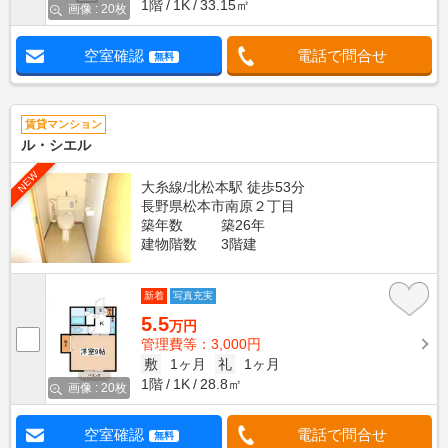
1階
1K
33.15㎡
画像 : 20枚
空室確認
電話で問合せ
無料
賃貸マンション
ル・シエル
NEW
大糸線/北松本駅 徒歩53分
長野県松本市南原２丁目
築年数
築26年
建物階数
3階建
新着
写真充実
5.5
万円
管理費等：3,000円
敷
1ヶ月
礼
1ヶ月
1階
1K
28.8㎡
画像 : 20枚
空室確認
電話で問合せ
無料