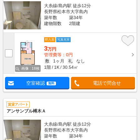
大糸線/島内駅 徒歩12分
長野県松本市大字島内
築年数
築34年
建物階数
2階建
即入居
写真充実
3
万円
管理費等：0円
敷
1ヶ月
礼
なし
1階
1K
30.54㎡
画像 : 18枚
空室確認
電話で問合せ
無料
賃貸アパート
アンサンブル榑木Ａ
大糸線/島内駅 徒歩12分
長野県松本市大字島内
築年数
築34年