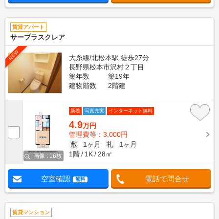
賃貸アパート
サープラスクレア
NEW
大糸線/北松本駅 徒歩27分
長野県松本市沢村２丁目
築年数
築19年
建物階数
2階建
新着
写真充実
インターネット無料
4.9
万円
管理費等：3,000円
敷
1ヶ月
礼
1ヶ月
1階
1K
28㎡
画像 : 16枚
空室確認
電話で問合せ
無料
賃貸マンション