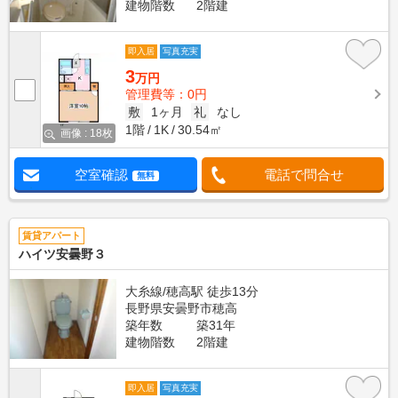
建物階数
2階建
即入居
写真充実
3
万円
管理費等：0円
敷
1ヶ月
礼
なし
1階
1K
30.54㎡
画像 : 18枚
空室確認
電話で問合せ
無料
賃貸アパート
ハイツ安曇野３
大糸線/穂高駅 徒歩13分
長野県安曇野市穂高
築年数
築31年
建物階数
2階建
即入居
写真充実