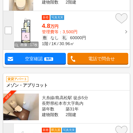
建物階数
2階建
新着
写真充実
4.8
万円
管理費等：3,500円
敷
なし
礼
60000円
1階
1K
30.96㎡
画像 : 17枚
空室確認
電話で問合せ
無料
賃貸アパート
メゾン・アプリコット
NEW
大糸線/島高松駅 徒歩5分
長野県松本市大字島内
築年数
築31年
建物階数
2階建
新着
即入居
写真充実