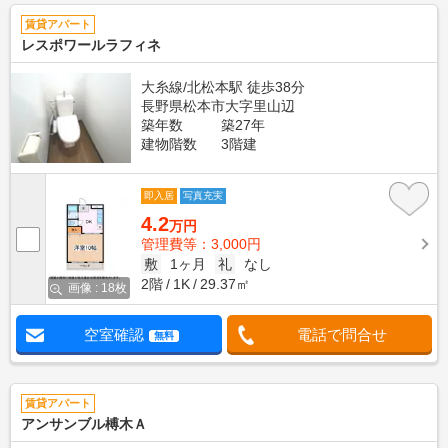
賃貸アパート
レスポワールラフィネ
大糸線/北松本駅 徒歩38分
長野県松本市大字里山辺
築年数
築27年
建物階数
3階建
即入居
写真充実
4.2
万円
管理費等：3,000円
敷
1ヶ月
礼
なし
2階
1K
29.37㎡
画像 : 18枚
空室確認
電話で問合せ
無料
賃貸アパート
アンサンブル榑木Ａ