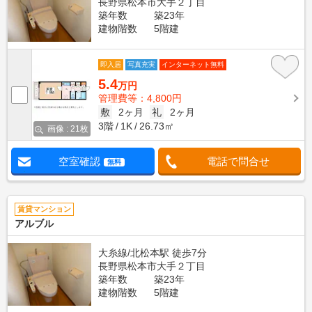
長野県松本市大手２丁目
築年数
築23年
建物階数
5階建
即入居
写真充実
インターネット無料
5.4
万円
管理費等：4,800円
敷
2ヶ月
礼
2ヶ月
3階
1K
26.73㎡
画像 : 21枚
空室確認
電話で問合せ
無料
賃貸マンション
アルブル
大糸線/北松本駅 徒歩7分
長野県松本市大手２丁目
築年数
築23年
建物階数
5階建