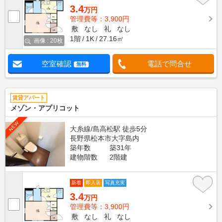
3.4
万円
管理費等：3,900円
敷
なし
礼
なし
1階
1K
27.16㎡
画像 : 20枚
空室確認
電話で問合せ
無料
賃貸アパート
メゾン・アプリコット
NEW
大糸線/島高松駅 徒歩5分
長野県松本市大字島内
築年数
築31年
建物階数
2階建
新着
即入居
写真充実
3.4
万円
管理費等：3,900円
敷
なし
礼
なし