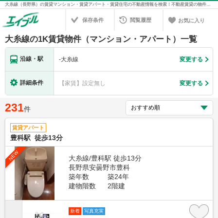
大糸線（長野県）の賃貸マンション・賃貸アパート・賃貸住宅の不動産情報を検索！不動産賃貸の物件探しは、お部屋探しのエイブル
保存条件
閲覧履歴
お気に入り
大糸線の1K賃貸物件（マンション・アパート）一覧
沿線・駅
-
大糸線
変更する
詳細条件
【家賃】設定無し
変更する
231
件
賃貸アパート
豊科駅 徒歩13分
NEW
大糸線/豊科駅 徒歩13分
長野県安曇野市豊科
築年数
築24年
建物階数
2階建
新着
写真充実