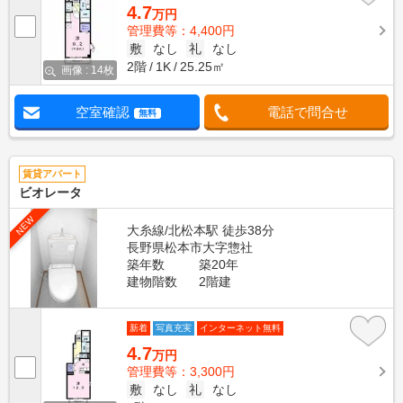
4.7
万円
管理費等：4,400円
敷
なし
礼
なし
2階
1K
25.25㎡
画像 : 14枚
空室確認
電話で問合せ
無料
賃貸アパート
ビオレータ
NEW
大糸線/北松本駅 徒歩38分
長野県松本市大字惣社
築年数
築20年
建物階数
2階建
新着
写真充実
インターネット無料
4.7
万円
管理費等：3,300円
敷
なし
礼
なし