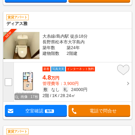
賃貸アパート
ディアス雅
NEW
大糸線/島内駅 徒歩18分
長野県松本市大字島内
築年数
築24年
建物階数
2階建
新着
写真充実
インターネット無料
4.8
万円
管理費等：3,900円
敷
なし
礼
24000円
2階
1K
28.24㎡
画像 : 17枚
空室確認
電話で問合せ
無料
賃貸アパート