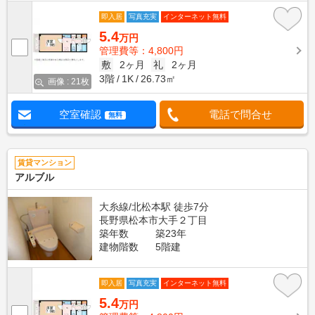
即入居
写真充実
インターネット無料
5.4
万円
管理費等：4,800円
敷
2ヶ月
礼
2ヶ月
3階
1K
26.73㎡
画像 : 21枚
空室確認
電話で問合せ
無料
賃貸マンション
アルブル
大糸線/北松本駅 徒歩7分
長野県松本市大手２丁目
築年数
築23年
建物階数
5階建
即入居
写真充実
インターネット無料
5.4
万円