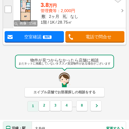
3.8
万円
管理費等：2,000円
敷
2ヶ月
礼
なし
1階
1K
28.75㎡
画像 : 15枚
空室確認
電話で問合せ
無料
物件が見つからなかったら店舗に相談
まだネットに掲載していないオススメ賃貸物件がある場合がございます
エイブル店舗でお部屋探しの相談をする
2
3
4
8
…
1
沿線・駅
大糸線
変更する