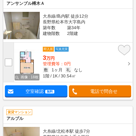
アンサンブル榑木Ａ
大糸線/島内駅 徒歩12分
長野県松本市大字島内
築年数
築34年
建物階数
2階建
即入居
写真充実
3
万円
管理費等：0円
敷
1ヶ月
礼
なし
1階
1K
30.54㎡
画像 : 18枚
空室確認
電話で問合せ
無料
賃貸マンション
アルブル
大糸線/北松本駅 徒歩7分