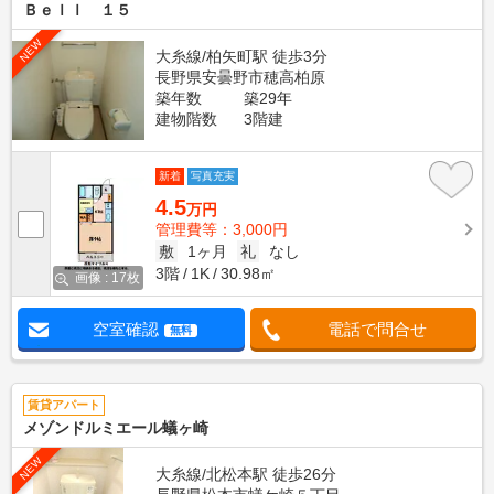
Ｂｅｌｌ １５
NEW
大糸線/柏矢町駅 徒歩3分
長野県安曇野市穂高柏原
築年数
築29年
建物階数
3階建
新着
写真充実
4.5
万円
管理費等：3,000円
敷
1ヶ月
礼
なし
3階
1K
30.98㎡
画像 : 17枚
空室確認
電話で問合せ
無料
賃貸アパート
メゾンドルミエール蟻ヶ崎
NEW
大糸線/北松本駅 徒歩26分