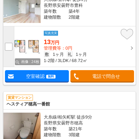
長野県安曇野市豊科
築年数
築4年
建物階数
2階建
写真充実
13
万円
管理費等：0円
敷
1ヶ月
礼
1ヶ月
1-2階
3LDK
68.72㎡
画像 : 24枚
空室確認
電話で問合せ
無料
賃貸マンション
ヘスティア穂高一番館
大糸線/柏矢町駅 徒歩9分
長野県安曇野市穂高
築年数
築21年
建物階数
3階建