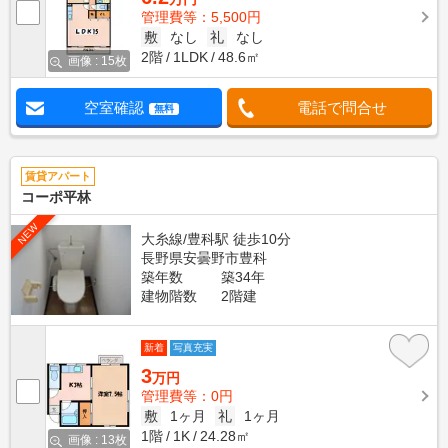
管理費等：5,500円
敷
なし
礼
なし
2階
1LDK
48.6㎡
画像 : 15枚
空室確認
電話で問合せ
無料
賃貸アパート
コーポ平林
NEW
大糸線/豊科駅 徒歩10分
長野県安曇野市豊科
築年数
築34年
建物階数
2階建
新着
写真充実
3
万円
管理費等：0円
敷
1ヶ月
礼
1ヶ月
1階
1K
24.28㎡
画像 : 13枚