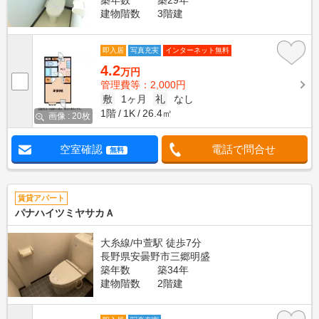
築年数
築29年
建物階数
3階建
即入居
写真充実
インターネット無料
4.2
万円
管理費等：2,000円
敷
1ヶ月
礼
なし
1階
1K
26.4㎡
画像 : 20枚
空室確認
電話で問合せ
無料
賃貸アパート
パナハイツミヤサカＡ
大糸線/中萱駅 徒歩7分
長野県安曇野市三郷明盛
築年数
築34年
建物階数
2階建