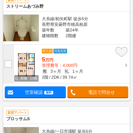
賃貸アパート
ストリームあづみ野
大糸線/柏矢町駅 徒歩5分
長野県安曇野市穂高柏原
築年数
築24年
建物階数
2階建
即入居
写真充実
5
万円
管理費等：4,000円
敷
3ヶ月
礼
1ヶ月
2階
2DK
39.74㎡
画像 : 13枚
空室確認
電話で問合せ
無料
賃貸アパート
ブロッサムS
大糸線/一日市場駅 徒歩5分