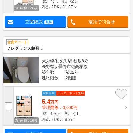
敷
なし
礼
なし
2階
2DK
51.67㎡
画像 : 20枚
空室確認
電話で問合せ
無料
賃貸アパート
フレグランス藤原Ｌ
大糸線/柏矢町駅 徒歩8分
長野県安曇野市穂高柏原
築年数
築32年
建物階数
2階建
写真充実
インターネット無料
5.4
万円
管理費等：3,000円
敷
1ヶ月
礼
なし
2階
2DK
38.9㎡
画像 : 16枚