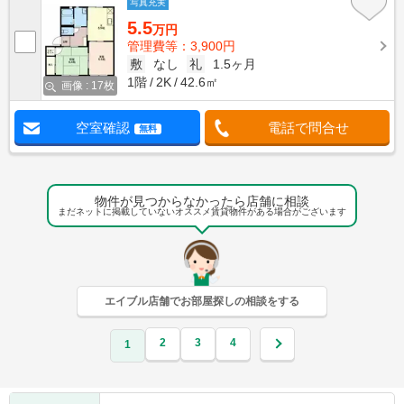
写真充実
5.5
万円
管理費等：3,900円
敷
なし
礼
1.5ヶ月
1階
2K
42.6㎡
画像 : 17枚
空室確認
電話で問合せ
無料
物件が見つからなかったら店舗に相談
まだネットに掲載していないオススメ賃貸物件がある場合がございます
エイブル店舗でお部屋探しの相談をする
2
3
4
1