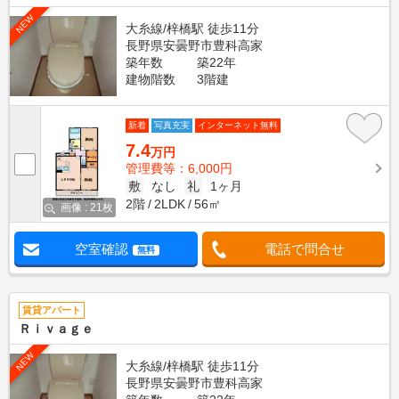
NEW
大糸線/梓橋駅 徒歩11分
長野県安曇野市豊科高家
築年数
築22年
建物階数
3階建
新着
写真充実
インターネット無料
7.4
万円
管理費等：6,000円
敷
なし
礼
1ヶ月
2階
2LDK
56㎡
画像 : 21枚
空室確認
電話で問合せ
無料
賃貸アパート
Ｒｉｖａｇｅ
NEW
大糸線/梓橋駅 徒歩11分
長野県安曇野市豊科高家