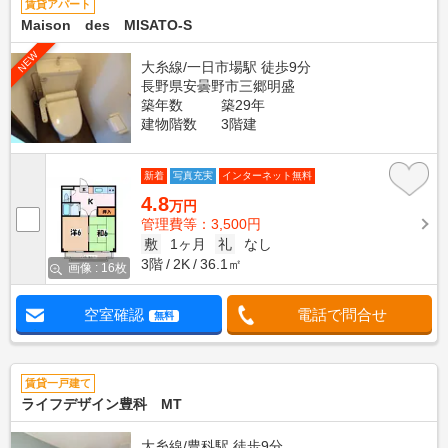
賃貸アパート
Maison des MISATO-S
NEW
大糸線/一日市場駅 徒歩9分
長野県安曇野市三郷明盛
築年数
築29年
建物階数
3階建
新着
写真充実
インターネット無料
4.8
万円
管理費等：3,500円
敷
1ヶ月
礼
なし
3階
2K
36.1㎡
画像 : 16枚
空室確認
電話で問合せ
無料
賃貸一戸建て
ライフデザイン豊科 MT
大糸線/豊科駅 徒歩9分