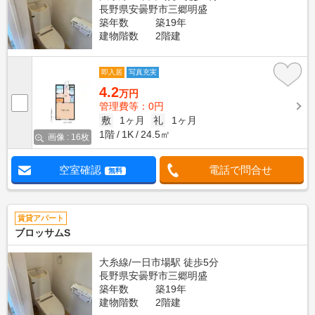
長野県安曇野市三郷明盛
築年数
築19年
建物階数
2階建
即入居
写真充実
4.2
万円
管理費等：0円
敷
1ヶ月
礼
1ヶ月
1階
1K
24.5㎡
画像 : 16枚
空室確認
電話で問合せ
無料
賃貸アパート
ブロッサムS
大糸線/一日市場駅 徒歩5分
長野県安曇野市三郷明盛
築年数
築19年
建物階数
2階建