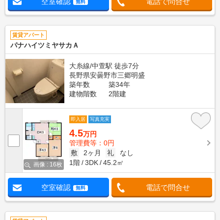
空室確認
電話で問合せ
無料
賃貸アパート
パナハイツミヤサカＡ
大糸線/中萱駅 徒歩7分
長野県安曇野市三郷明盛
築年数
築34年
建物階数
2階建
即入居
写真充実
4.5
万円
管理費等：0円
敷
2ヶ月
礼
なし
1階
3DK
45.2㎡
画像 : 16枚
空室確認
電話で問合せ
無料