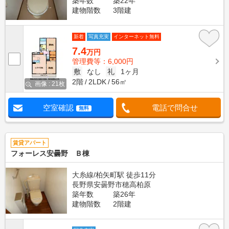
築年数
築22年
建物階数
3階建
新着
写真充実
インターネット無料
7.4
万円
管理費等：6,000円
敷
なし
礼
1ヶ月
2階
2LDK
56㎡
画像 : 21枚
空室確認
電話で問合せ
無料
賃貸アパート
フォーレス安曇野 Ｂ棟
大糸線/柏矢町駅 徒歩11分
長野県安曇野市穂高柏原
築年数
築26年
建物階数
2階建