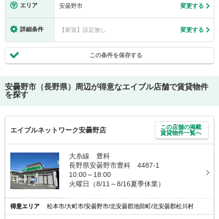
エリア
安曇野市
変更する
詳細条件
【家賃】設定無し
変更する
この条件を保存する
安曇野市（長野県）
周辺が得意なエイブル店舗で賃貸物件
を探す
この店舗の掲載
エイブルネットワーク安曇野店
賃貸物件一覧へ
大糸線 豊科
長野県安曇野市豊科 4487-1
10:00～18:00
火曜日（8/11～8/16夏季休業）
得意エリア
松本市/大町市/安曇野市/北安曇郡池田町/北安曇郡松川村