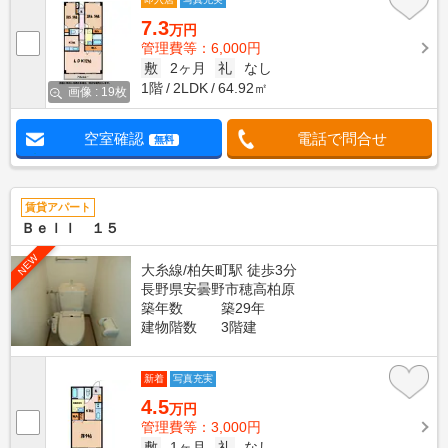
7.3
万円
管理費等：6,000円
敷
2ヶ月
礼
なし
1階
2LDK
64.92㎡
画像 : 19枚
空室確認
電話で問合せ
無料
賃貸アパート
Ｂｅｌｌ １５
NEW
大糸線/柏矢町駅 徒歩3分
長野県安曇野市穂高柏原
築年数
築29年
建物階数
3階建
新着
写真充実
4.5
万円
管理費等：3,000円
敷
1ヶ月
礼
なし