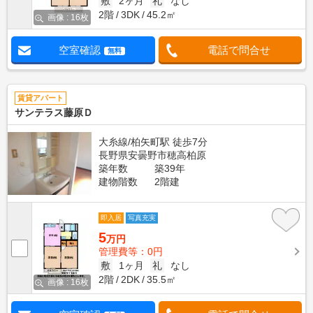
敷
2ヶ月
礼
なし
2階
3DK
45.2㎡
画像 : 16枚
空室確認
電話で問合せ
無料
賃貸アパート
サンテラス藤原Ｄ
大糸線/柏矢町駅 徒歩7分
長野県安曇野市穂高柏原
築年数
築39年
建物階数
2階建
即入居
写真充実
5
万円
管理費等：0円
敷
1ヶ月
礼
なし
2階
2DK
35.5㎡
画像 : 16枚