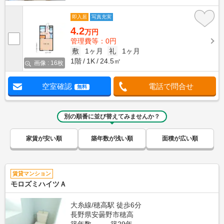
即入居
写真充実
4.2
万円
管理費等：0円
敷
1ヶ月
礼
1ヶ月
1階
1K
24.5㎡
画像 : 16枚
空室確認
電話で問合せ
無料
別の順番に並び替えてみませんか？
家賃が安い順
築年数が浅い順
面積が広い順
賃貸マンション
モロズミハイツＡ
大糸線/穂高駅 徒歩6分
長野県安曇野市穂高