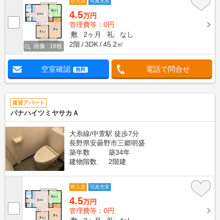
即入居
写真充実
4.5
万円
管理費等：0円
敷
2ヶ月
礼
なし
2階
3DK
45.2㎡
画像 : 16枚
空室確認
電話で問合せ
無料
賃貸アパート
パナハイツミヤサカＡ
大糸線/中萱駅 徒歩7分
長野県安曇野市三郷明盛
築年数
築34年
建物階数
2階建
即入居
写真充実
4.5
万円
管理費等：0円