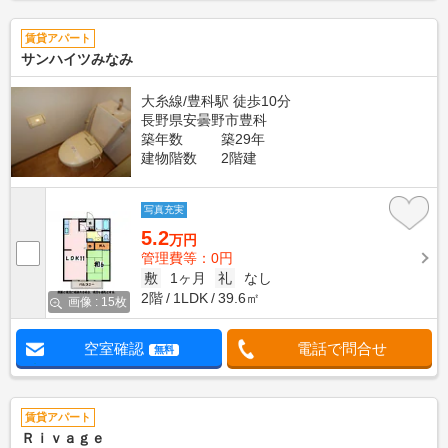
賃貸アパート
サンハイツみなみ
大糸線/豊科駅 徒歩10分
長野県安曇野市豊科
築年数
築29年
建物階数
2階建
写真充実
5.2
万円
管理費等：0円
敷
1ヶ月
礼
なし
2階
1LDK
39.6㎡
画像 : 15枚
空室確認
電話で問合せ
無料
賃貸アパート
Ｒｉｖａｇｅ