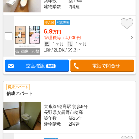
築年数
築19年
建物階数
2階建
即入居
写真充実
6.9
万円
管理費等：4,000円
敷
1ヶ月
礼
1ヶ月
1階
2LDK
69.3㎡
画像 : 20枚
空室確認
電話で問合せ
無料
賃貸アパート
信成アパート
大糸線/穂高駅 徒歩8分
長野県安曇野市穂高
築年数
築25年
建物階数
2階建