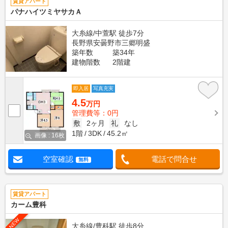
賃貸アパート
パナハイツミヤサカＡ
大糸線/中萱駅 徒歩7分
長野県安曇野市三郷明盛
築年数
築34年
建物階数
2階建
即入居
写真充実
4.5
万円
管理費等：0円
敷
2ヶ月
礼
なし
1階
3DK
45.2㎡
画像 : 16枚
空室確認
電話で問合せ
無料
賃貸アパート
カーム豊科
NEW
大糸線/豊科駅 徒歩8分