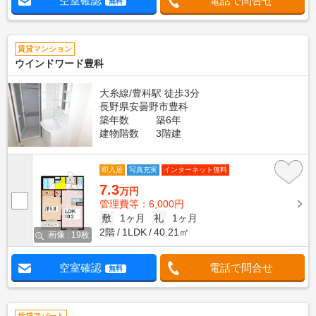
空室確認
電話で問合せ
無料
賃貸マンション
ウインドワード豊科
大糸線/豊科駅 徒歩3分
長野県安曇野市豊科
築年数
築6年
建物階数
3階建
即入居
写真充実
インターネット無料
7.3
万円
管理費等：6,000円
敷
1ヶ月
礼
1ヶ月
2階
1LDK
40.21㎡
画像 : 19枚
空室確認
電話で問合せ
無料