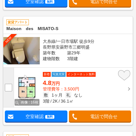
空室確認
電話で問合せ
無料
賃貸アパート
Maison des MISATO-S
NEW
大糸線/一日市場駅 徒歩9分
長野県安曇野市三郷明盛
築年数
築29年
建物階数
3階建
新着
写真充実
インターネット無料
4.8
万円
管理費等：3,500円
敷
1ヶ月
礼
なし
3階
2K
36.1㎡
画像 : 16枚
空室確認
電話で問合せ
無料