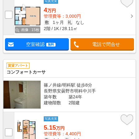
写真充実
4
万円
管理費等：3,000円
敷
1ヶ月
礼
なし
2階
1K
28.11㎡
画像 : 15枚
空室確認
電話で問合せ
無料
賃貸アパート
コンフォートカーサ
篠ノ井線/明科駅 徒歩8分
長野県安曇野市明科中川手
築年数
築24年
建物階数
2階建
写真充実
5.15
万円
管理費等：4,400円