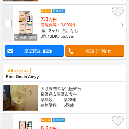
即入居
写真充実
7.3
万円
管理費等：3,000円
敷
2ヶ月
礼
なし
3階
3DK
55.57㎡
画像 : 16枚
空室確認
電話で問合せ
無料
賃貸マンション
Fine Oasis Amyy
大糸線/豊科駅 徒歩9分
長野県安曇野市豊科
築年数
築28年
建物階数
5階建
即入居
写真充実
6.2
万円