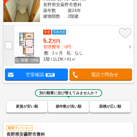
長野県安曇野市豊科
築年数
築24年
建物階数
2階建
新着
写真充実
5.2
万円
管理費等：0円
敷
1ヶ月
礼
なし
1階
1LDK
41㎡
画像 : 16枚
空室確認
電話で問合せ
無料
別の順番に並び替えてみませんか？
家賃が安い順
築年数が浅い順
面積が広い順
賃貸マンション
長野県安曇野市豊科