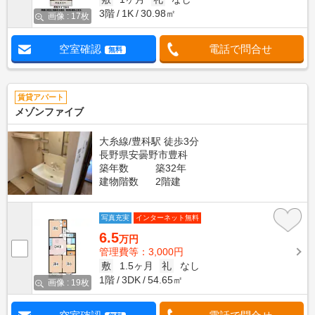
3階
1K
30.98㎡
画像 : 17枚
空室確認
電話で問合せ
無料
賃貸アパート
メゾンファイブ
大糸線/豊科駅 徒歩3分
長野県安曇野市豊科
築年数
築32年
建物階数
2階建
写真充実
インターネット無料
6.5
万円
管理費等：3,000円
敷
1.5ヶ月
礼
なし
1階
3DK
54.65㎡
画像 : 19枚