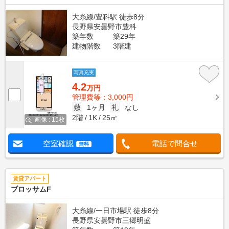
大糸線/豊科駅 徒歩8分
長野県安曇野市豊科
築年数
築29年
建物階数
3階建
写真充実
4.2
万円
管理費等：3,000円
敷
1ヶ月
礼
なし
2階
1K
25㎡
画像 : 15枚
空室確認
電話で問合せ
無料
賃貸アパート
ブロッサムF
大糸線/一日市場駅 徒歩8分
長野県安曇野市三郷明盛