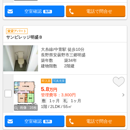
空室確認
電話で問合せ
無料
賃貸アパート
サンビレッジ明盛Ｂ
大糸線/中萱駅 徒歩10分
長野県安曇野市三郷明盛
築年数
築34年
建物階数
2階建
即入居
写真充実
5.8
万円
管理費等：3,800円
敷
1ヶ月
礼
1ヶ月
1階
2LDK
55㎡
画像 : 16枚
空室確認
電話で問合せ
無料