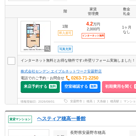
家賃
敷金
階
管理費
礼金
4.2
万円
1階
1ヶ月
2,000円
なし
即入居可
インターネット無料
写真充実
インターネット無料とお得な物件です♪外壁リフォーム実施しました！
株式会社センデン エイブルネットワーク安曇野店
0263-71-2250
電話でのご予約・お問合せ
来店予約する
空室確認する
初期費用を聞く
無料
無料
安曇野市
穂高
大糸線
穂高駅
マンショ
情報登録日
2026/08/01
ヘスティア穂高一番館
賃貸マンション
長野県安曇野市穂高