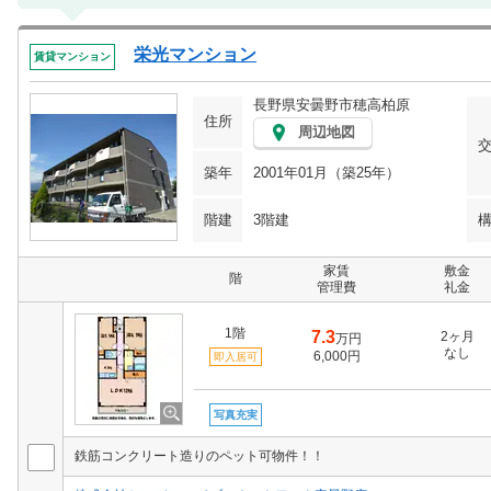
栄光マンション
賃貸マンション
長野県安曇野市穂高柏原
住所
周辺地図
築年
2001年01月（築25年）
階建
3階建
家賃
敷金
階
管理費
礼金
1階
7.3
2ヶ月
万円
なし
6,000円
即入居可
写真充実
鉄筋コンクリート造りのペット可物件！！