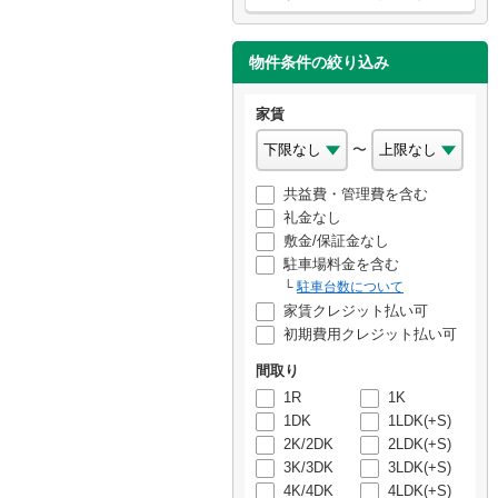
物件条件の絞り込み
家賃
〜
共益費・管理費を含む
礼金なし
敷金/保証金なし
駐車場料金を含む
駐車台数について
家賃クレジット払い可
初期費用クレジット払い可
間取り
1R
1K
1DK
1LDK(+S)
2K/2DK
2LDK(+S)
3K/3DK
3LDK(+S)
4K/4DK
4LDK(+S)