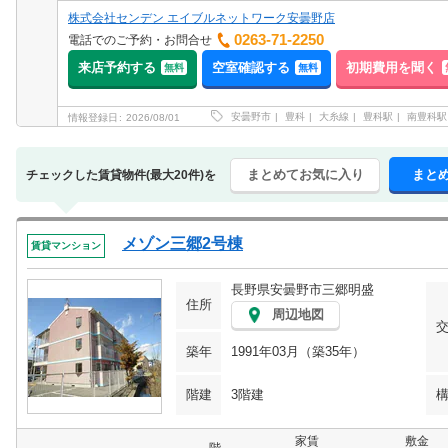
株式会社センデン エイブルネットワーク安曇野店
0263-71-2250
電話でのご予約・お問合せ
来店予約する
空室確認する
初期費用を聞く
無料
無料
安曇野市
豊科
大糸線
豊科駅
南豊科駅
情報登録日
2026/08/01
まとめてお気に入り
まと
チェックした賃貸物件(最大20件)を
メゾン三郷2号棟
賃貸マンション
長野県安曇野市三郷明盛
住所
周辺地図
築年
1991年03月（築35年）
階建
3階建
家賃
敷金