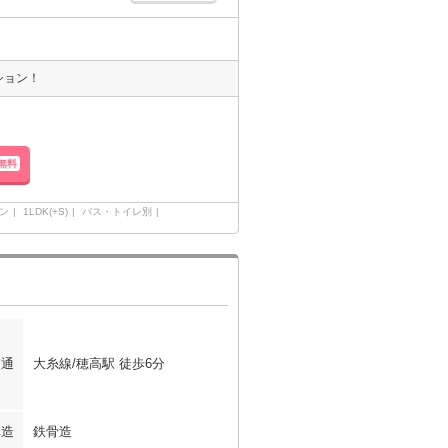
ション！
無料
ン
1LDK(+S)
バス・トイレ別
交通
大糸線/穂高駅 徒歩6分
構造
鉄骨造