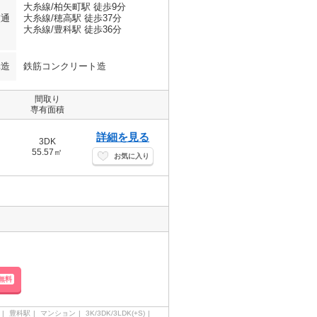
大糸線/柏矢町駅 徒歩9分
交通
大糸線/穂高駅 徒歩37分
大糸線/豊科駅 徒歩36分
構造
鉄筋コンクリート造
間取り
専有面積
詳細を見る
3DK
55.57㎡
お気に入り
無料
豊科駅
マンション
3K/3DK/3LDK(+S)