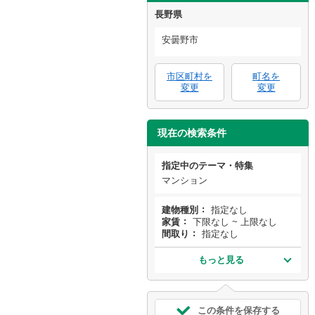
長野県
安曇野市
市区町村を
町名を
変更
変更
現在の検索条件
指定中のテーマ・特集
マンション
建物種別
指定なし
家賃
下限なし ~ 上限なし
間取り
指定なし
もっと見る
この条件を保存する