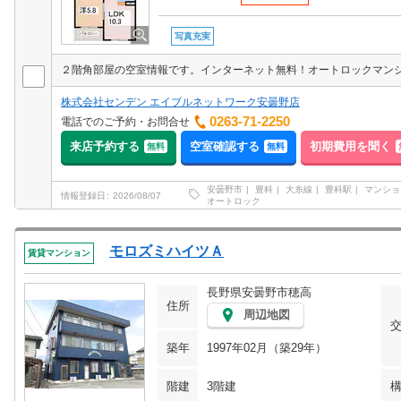
写真充実
２階角部屋の空室情報です。インターネット無料！オートロックマン
株式会社センデン エイブルネットワーク安曇野店
0263-71-2250
電話でのご予約・お問合せ
来店予約する
空室確認する
初期費用を聞く
無料
無料
安曇野市
豊科
大糸線
豊科駅
マンショ
情報登録日
2026/08/07
オートロック
モロズミハイツＡ
賃貸マンション
長野県安曇野市穂高
住所
周辺地図
築年
1997年02月（築29年）
階建
3階建