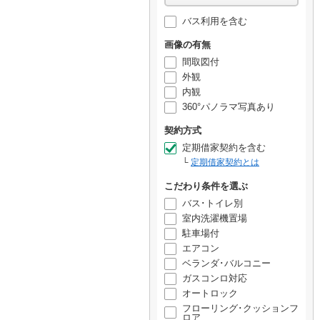
バス利用を含む
画像の有無
間取図付
外観
内観
360°パノラマ写真あり
契約方式
定期借家契約を含む
定期借家契約とは
こだわり条件を選ぶ
バス･トイレ別
室内洗濯機置場
駐車場付
エアコン
ベランダ･バルコニー
ガスコンロ対応
オートロック
フローリング･クッションフ
ロア