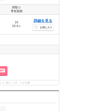
間取り
専有面積
詳細を見る
1K
26.4㎡
お気に入り
無料
ン
1K
バス・トイレ別