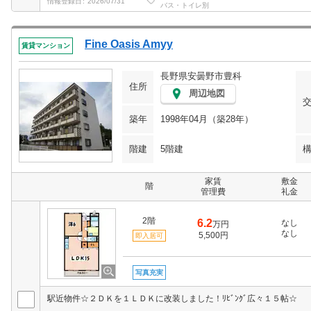
情報登録日
2026/07/31
バス・トイレ別
Fine Oasis Amyy
賃貸マンション
長野県安曇野市豊科
住所
周辺地図
築年
1998年04月（築28年）
階建
5階建
家賃
敷金
階
管理費
礼金
2階
6.2
なし
万円
なし
5,500円
即入居可
写真充実
駅近物件☆２ＤＫを１ＬＤＫに改装しました！ﾘﾋﾞﾝｸﾞ広々１５帖☆