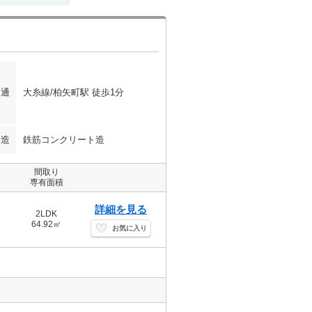
交通
大糸線/柏矢町駅 徒歩1分
構造
鉄筋コンクリート造
間取り
専有面積
詳細を見る
2LDK
64.92㎡
お気に入り