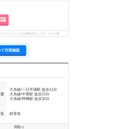
無料
マンション
1LDK(+S)
バス・トイレ別
めて空室確認
大糸線/一日市場駅 徒歩11分
交通
大糸線/中萱駅 徒歩21分
大糸線/梓橋駅 徒歩32分
構造
鉄骨造
間取り