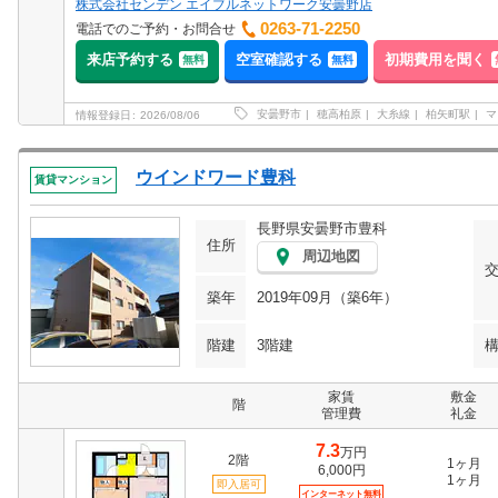
株式会社センデン エイブルネットワーク安曇野店
0263-71-2250
電話でのご予約・お問合せ
来店予約する
空室確認する
初期費用を聞く
無料
無料
安曇野市
穂高柏原
大糸線
柏矢町駅
マ
情報登録日
2026/08/06
ウインドワード豊科
賃貸マンション
長野県安曇野市豊科
住所
周辺地図
築年
2019年09月（築6年）
階建
3階建
家賃
敷金
階
管理費
礼金
7.3
万円
2階
1ヶ月
6,000円
1ヶ月
即入居可
インターネット無料