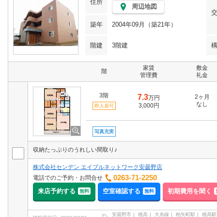
住所
周辺地図
築年
2004年09月（築21年）
階建
3階建
家賃
敷金
階
管理費
礼金
3階
7.3
2ヶ月
万円
なし
3,000円
即入居可
写真充実
収納たっぷりのうれしい間取り♪
株式会社センデン エイブルネットワーク安曇野店
0263-71-2250
電話でのご予約・お問合せ
来店予約する
空室確認する
初期費用を聞く
無料
無料
安曇野市
穂高
大糸線
柏矢町駅
穂高駅