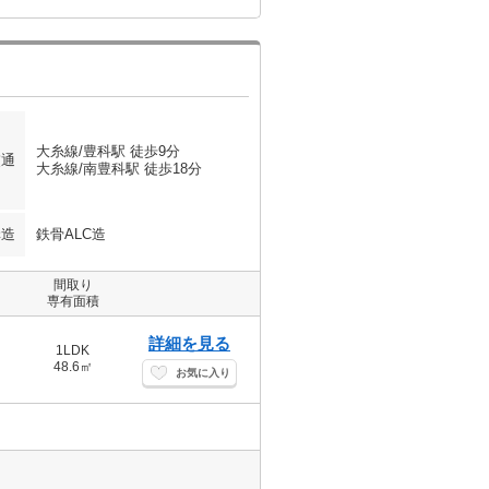
大糸線/豊科駅 徒歩9分
交通
大糸線/南豊科駅 徒歩18分
構造
鉄骨ALC造
間取り
専有面積
詳細を見る
1LDK
48.6㎡
お気に入り