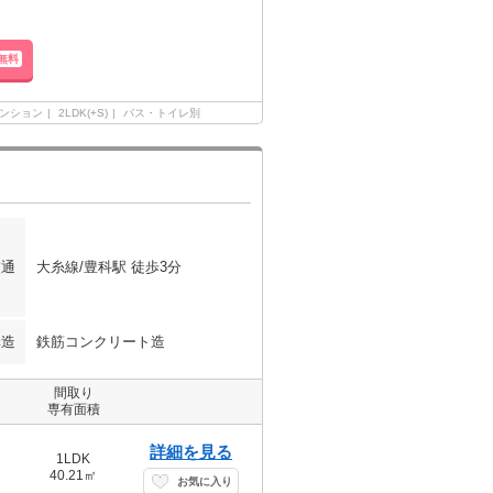
無料
ンション
2LDK(+S)
バス・トイレ別
交通
大糸線/豊科駅 徒歩3分
構造
鉄筋コンクリート造
間取り
専有面積
詳細を見る
1LDK
40.21㎡
お気に入り