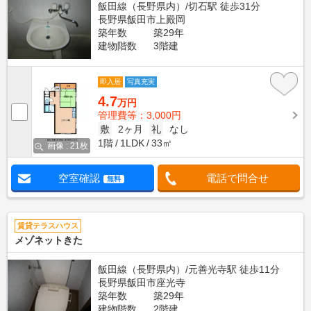
飯田線（長野県内）/切石駅 徒歩31分
長野県飯田市上殿岡
築年数
築29年
建物階数
3階建
即入居
写真充実
4.7
万円
管理費等：3,000円
敷
2ヶ月
礼
なし
1階
1LDK
33㎡
画像 : 21枚
空室確認
電話で問合せ
無料
賃貸テラスハウス
メゾネットきた
飯田線（長野県内）/元善光寺駅 徒歩11分
長野県飯田市座光寺
築年数
築29年
建物階数
2階建