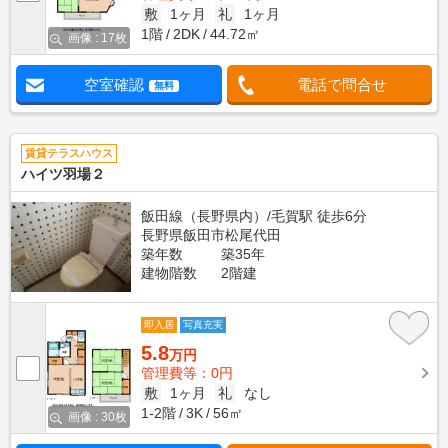
敷
1ヶ月
礼
1ヶ月
1階
2DK
44.72㎡
画像 : 17枚
空室確認
電話で問合せ
無料
賃貸テラスハウス
ハイツ羽場２
飯田線（長野県内）/毛賀駅 徒歩6分
長野県飯田市松尾代田
築年数
築35年
建物階数
2階建
即入居
写真充実
5.8
万円
管理費等：0円
敷
1ヶ月
礼
なし
1-2階
3K
56㎡
画像 : 30枚