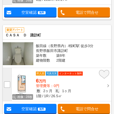
画像 : 26枚
空室確認
電話で問合せ
無料
賃貸アパート
ＣＡＳＡ Ｄ 諏訪町
飯田線（長野県内）/桜町駅 徒歩3分
長野県飯田市諏訪町
築年数
築8年
建物階数
2階建
即入居
写真充実
インターネット無料
6
万円
管理費等：0円
敷
2ヶ月
礼
1ヶ月
1階
1R
26.5㎡
画像 : 28枚
空室確認
電話で問合せ
無料