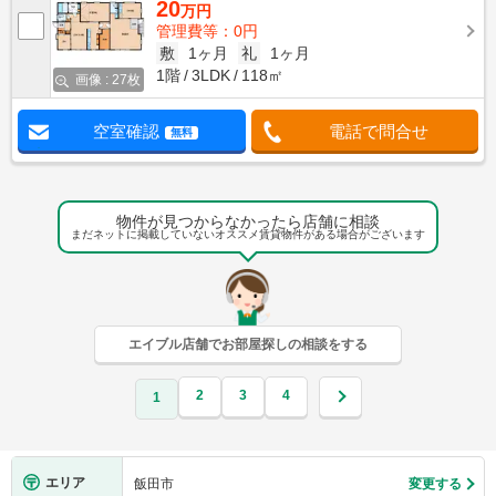
20
万円
管理費等：0円
敷
1ヶ月
礼
1ヶ月
1階
3LDK
118㎡
画像 : 27枚
空室確認
電話で問合せ
無料
物件が見つからなかったら店舗に相談
まだネットに掲載していないオススメ賃貸物件がある場合がございます
エイブル店舗でお部屋探しの相談をする
2
3
4
1
エリア
飯田市
変更する