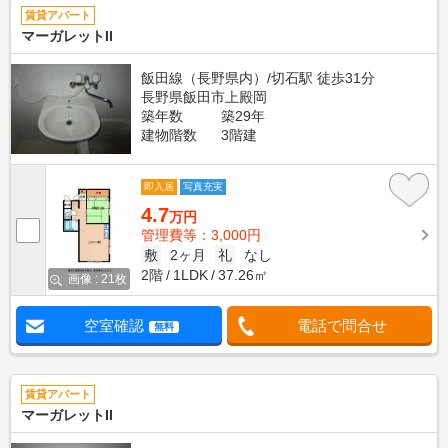
賃貸アパート
マーガレットII
飯田線（長野県内）/切石駅 徒歩31分
長野県飯田市上殿岡
築年数
築29年
建物階数
3階建
即入居
写真充実
4.7
万円
管理費等：3,000円
敷
2ヶ月
礼
なし
2階
1LDK
37.26㎡
画像 : 21枚
空室確認
電話で問合せ
無料
賃貸アパート
マーガレットII