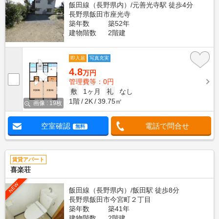
飯田線（長野県内）/元善光寺駅 徒歩4分
長野県飯田市座光寺
築年数
築52年
建物階数
2階建
即入居
写真充実
4.8
万円
管理費等：0円
敷
1ヶ月
礼
なし
1階
2K
39.75㎡
画像 : 19枚
空室確認
電話で問合せ
無料
賃貸アパート
喜楽荘
NEW
飯田線（長野県内）/飯田駅 徒歩8分
長野県飯田市今宮町２丁目
築年数
築41年
建物階数
2階建