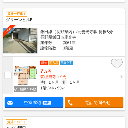
賃貸一戸建て
グリーンヒルF
NEW
飯田線（長野県内）/元善光寺駅 徒歩8分
長野県飯田市座光寺
築年数
築61年
建物階数
1階建
新着
即入居
写真充実
7
万円
管理費等：0円
敷
1ヶ月
礼
1ヶ月
1階
4K
99㎡
画像 : 36枚
空室確認
電話で問合せ
無料
賃貸アパート