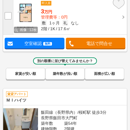
即入居
3
万円
管理費等：0円
敷
1ヶ月
礼
なし
2階
1K
17.6㎡
画像 : 12枚
空室確認
電話で問合せ
無料
別の順番に並び替えてみませんか？
家賃が安い順
築年数が浅い順
面積が広い順
賃貸アパート
ＭＩハイツ
飯田線（長野県内）/桜町駅 徒歩3分
長野県飯田市大門町
築年数
築54年
建物階数
2階建