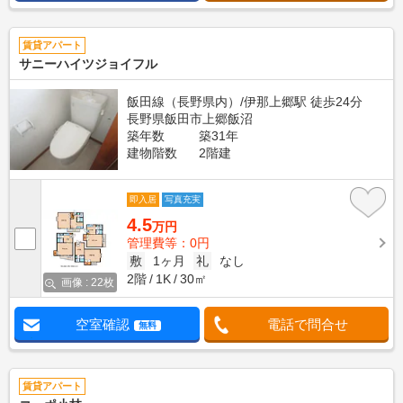
賃貸アパート
サニーハイツジョイフル
飯田線（長野県内）/伊那上郷駅 徒歩24分
長野県飯田市上郷飯沼
築年数
築31年
建物階数
2階建
即入居
写真充実
4.5
万円
管理費等：0円
敷
1ヶ月
礼
なし
2階
1K
30㎡
画像 : 22枚
空室確認
電話で問合せ
無料
賃貸アパート