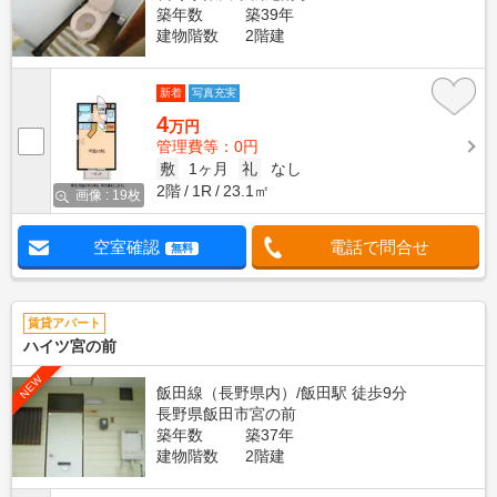
築年数
築39年
建物階数
2階建
新着
写真充実
4
万円
管理費等：0円
敷
1ヶ月
礼
なし
2階
1R
23.1㎡
画像 : 19枚
空室確認
電話で問合せ
無料
賃貸アパート
ハイツ宮の前
NEW
飯田線（長野県内）/飯田駅 徒歩9分
長野県飯田市宮の前
築年数
築37年
建物階数
2階建