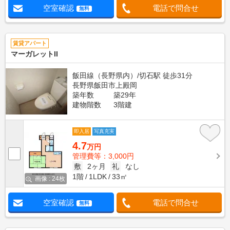
空室確認
電話で問合せ
無料
賃貸アパート
マーガレットII
飯田線（長野県内）/切石駅 徒歩31分
長野県飯田市上殿岡
築年数
築29年
建物階数
3階建
即入居
写真充実
4.7
万円
管理費等：3,000円
敷
2ヶ月
礼
なし
1階
1LDK
33㎡
画像 : 24枚
空室確認
電話で問合せ
無料