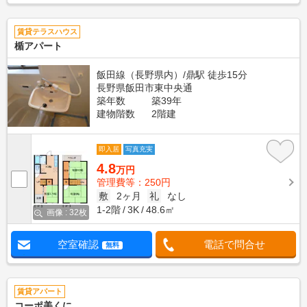
賃貸テラスハウス
楯アパート
飯田線（長野県内）/鼎駅 徒歩15分
長野県飯田市東中央通
築年数
築39年
建物階数
2階建
即入居
写真充実
4.8
万円
管理費等：250円
敷
2ヶ月
礼
なし
1-2階
3K
48.6㎡
画像 : 32枚
空室確認
電話で問合せ
無料
賃貸アパート
コーポ美くに