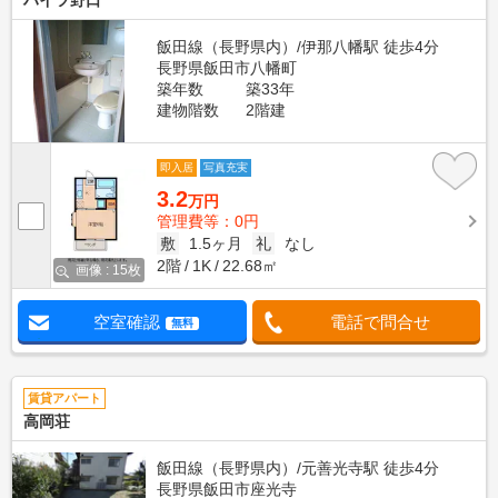
ハイツ野口
飯田線（長野県内）/伊那八幡駅 徒歩4分
長野県飯田市八幡町
築年数
築33年
建物階数
2階建
即入居
写真充実
3.2
万円
管理費等：0円
敷
1.5ヶ月
礼
なし
2階
1K
22.68㎡
画像 : 15枚
空室確認
電話で問合せ
無料
賃貸アパート
高岡荘
飯田線（長野県内）/元善光寺駅 徒歩4分
長野県飯田市座光寺