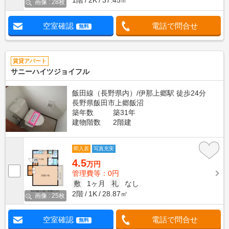
1階
2K
37.45㎡
画像 : 28枚
空室確認
電話で問合せ
無料
賃貸アパート
サニーハイツジョイフル
飯田線（長野県内）/伊那上郷駅 徒歩24分
長野県飯田市上郷飯沼
築年数
築31年
建物階数
2階建
即入居
写真充実
4.5
万円
管理費等：0円
敷
1ヶ月
礼
なし
2階
1K
28.87㎡
画像 : 25枚
空室確認
電話で問合せ
無料