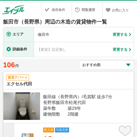
保存条件
閲覧履歴
お気に入り
飯田市（長野県）周辺の木造の賃貸物件一覧
エリア
-
飯田市
変更する
詳細条件
【家賃】設定無し
変更する
106
件
賃貸アパート
エクセル代田
飯田線（長野県内）/毛賀駅 徒歩7分
長野県飯田市松尾代田
築年数
築29年
建物階数
2階建
即入居
写真充実