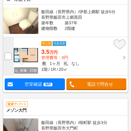
飯田線（長野県内）/伊那上郷駅 徒歩5分
長野県飯田市上郷黒田
築年数
築37年
建物階数
2階建
即入居
写真充実
3.5
万円
管理費等：0円
敷
1ヶ月
礼
なし
1階
1R
20㎡
画像 : 20枚
空室確認
電話で問合せ
無料
賃貸アパート
メゾン大門
飯田線（長野県内）/桜町駅 徒歩3分
長野県飯田市大門町