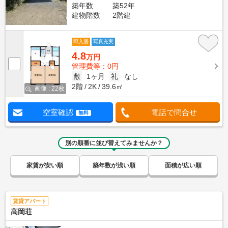
築年数
築52年
建物階数
2階建
即入居
写真充実
4.8
万円
管理費等：0円
敷
1ヶ月
礼
なし
2階
2K
39.6㎡
画像 : 22枚
空室確認
電話で問合せ
無料
別の順番に並び替えてみませんか？
家賃が安い順
築年数が浅い順
面積が広い順
賃貸アパート
高岡荘