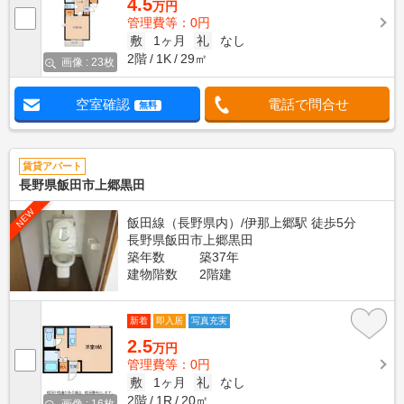
4.5
万円
管理費等：0円
敷
1ヶ月
礼
なし
2階
1K
29㎡
画像 : 23枚
空室確認
電話で問合せ
無料
賃貸アパート
長野県飯田市上郷黒田
NEW
飯田線（長野県内）/伊那上郷駅 徒歩5分
長野県飯田市上郷黒田
築年数
築37年
建物階数
2階建
新着
即入居
写真充実
2.5
万円
管理費等：0円
敷
1ヶ月
礼
なし
2階
1R
20㎡