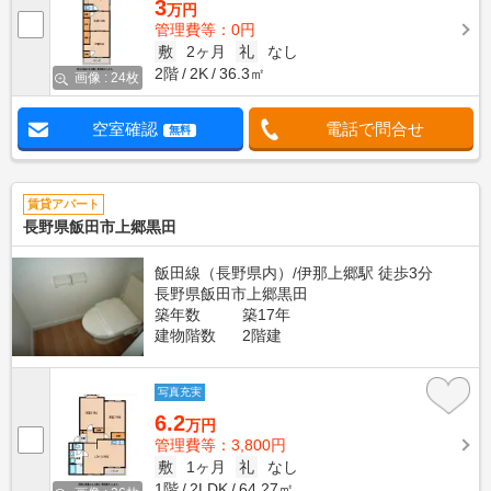
3
万円
管理費等：0円
敷
2ヶ月
礼
なし
2階
2K
36.3㎡
画像 : 24枚
空室確認
電話で問合せ
無料
賃貸アパート
長野県飯田市上郷黒田
飯田線（長野県内）/伊那上郷駅 徒歩3分
長野県飯田市上郷黒田
築年数
築17年
建物階数
2階建
写真充実
6.2
万円
管理費等：3,800円
敷
1ヶ月
礼
なし
1階
2LDK
64.27㎡