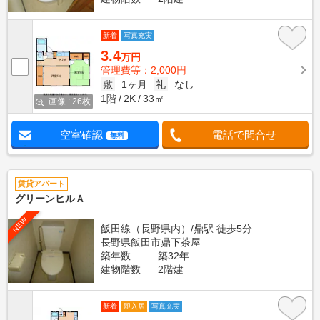
新着
写真充実
3.4
万円
管理費等：2,000円
敷
1ヶ月
礼
なし
1階
2K
33㎡
画像 : 26枚
空室確認
電話で問合せ
無料
賃貸アパート
グリーンヒルＡ
NEW
飯田線（長野県内）/鼎駅 徒歩5分
長野県飯田市鼎下茶屋
築年数
築32年
建物階数
2階建
新着
即入居
写真充実