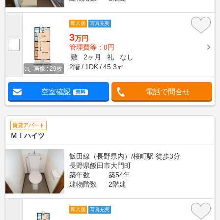
即入居
写真充実
3
万円
管理費等：0円
敷
2ヶ月
礼
なし
2階
1DK
45.3㎡
画像 : 29枚
空室確認
電話で問合せ
無料
賃貸アパート
ＭＩハイツ
飯田線（長野県内）/桜町駅 徒歩3分
長野県飯田市大門町
築年数
築54年
建物階数
2階建
即入居
写真充実