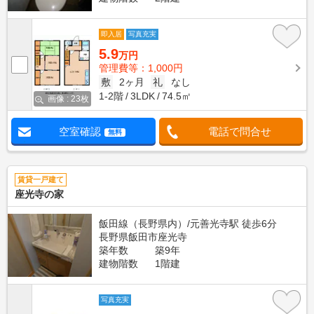
即入居
写真充実
5.9
万円
管理費等：1,000円
敷
2ヶ月
礼
なし
1-2階
3LDK
74.5㎡
画像 : 23枚
空室確認
電話で問合せ
無料
賃貸一戸建て
座光寺の家
飯田線（長野県内）/元善光寺駅 徒歩6分
長野県飯田市座光寺
築年数
築9年
建物階数
1階建
写真充実