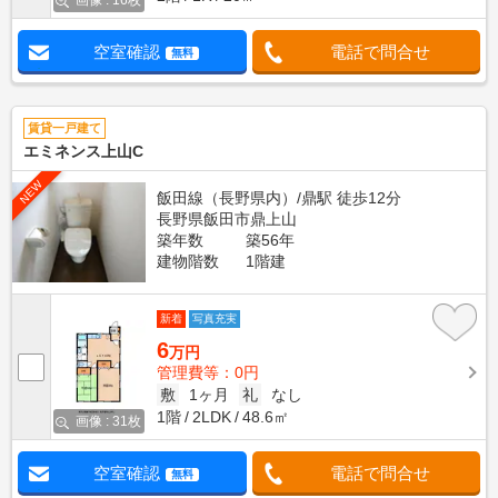
画像 : 16枚
空室確認
電話で問合せ
無料
賃貸一戸建て
エミネンス上山C
NEW
飯田線（長野県内）/鼎駅 徒歩12分
長野県飯田市鼎上山
築年数
築56年
建物階数
1階建
新着
写真充実
6
万円
管理費等：0円
敷
1ヶ月
礼
なし
1階
2LDK
48.6㎡
画像 : 31枚
空室確認
電話で問合せ
無料