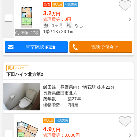
新着
即入居
写真充実
3.2
万円
管理費等：0円
敷
1ヶ月
礼
なし
1階
1K
23.1㎡
画像 : 17枚
空室確認
電話で問合せ
無料
賃貸アパート
下田ハイツ北方第2
飯田線（長野県内）/切石駅 徒歩21分
長野県飯田市北方
築年数
築27年
建物階数
2階建
即入居
写真充実
4.9
万円
管理費等：3,000円