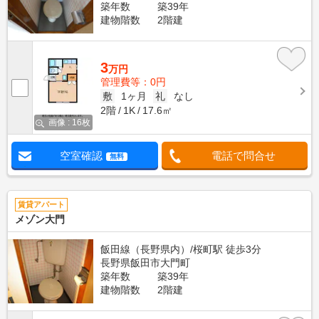
築年数
築39年
建物階数
2階建
3
万円
管理費等：0円
敷
1ヶ月
礼
なし
2階
1K
17.6㎡
画像 : 16枚
空室確認
電話で問合せ
無料
賃貸アパート
メゾン大門
飯田線（長野県内）/桜町駅 徒歩3分
長野県飯田市大門町
築年数
築39年
建物階数
2階建