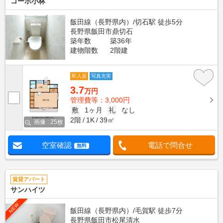
コーポ小林
飯田線（長野県内）/切石駅 徒歩5分
長野県飯田市鼎切石
築年数
築36年
建物階数
2階建
即入居
写真充実
3.7
万円
管理費等：3,000円
敷
1ヶ月
礼
なし
2階
1K
39㎡
画像 : 25枚
空室確認
電話で問合せ
無料
賃貸アパート
サンハイツ
NEW
飯田線（長野県内）/毛賀駅 徒歩7分
長野県飯田市松尾清水