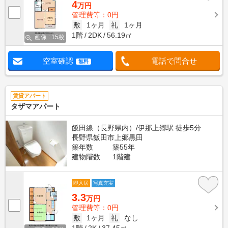
4
万円
管理費等：0円
敷
1ヶ月
礼
1ヶ月
1階
2DK
56.19㎡
画像 : 15枚
空室確認
電話で問合せ
無料
賃貸アパート
タザマアパート
飯田線（長野県内）/伊那上郷駅 徒歩5分
長野県飯田市上郷黒田
築年数
築55年
建物階数
1階建
即入居
写真充実
3.3
万円
管理費等：0円
敷
1ヶ月
礼
なし