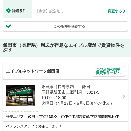
詳細条件
【家賃】設定無し
変更する
この条件を保存する
飯田市（長野県）
周辺が得意なエイブル店舗で賃貸物件を
探す
この店舗の掲載
エイブルネットワーク飯田店
賃貸物件一覧へ
飯田線（長野県内） 飯田
長野県飯田市上郷別府 3321-5
10:00～18:00
火曜日（4月27日～5月6日までお休み）
得意エリア
飯田市/下伊那郡松川町/下伊那郡高森町/下伊那郡阿智村/下伊那郡喬木村
ベテランスタッフにお任せ下さい！！