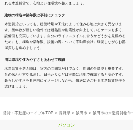
れる木造賃貸で、心地よい住環境を整えましょう。
建物の構造や築年数は事前にチェック
木造賃貸といっても、建築時期や工法によって住み心地は大きく異なりま
す。築年数が新しい物件では断熱性や耐震性が向上しているケースも多く、
設備面も充実しています。自分のライフスタイルに合うかどうかを見極める
ためにも、構造や築年数、設備内容について不動産会社に確認しながらお部
屋探しを進めましょう。
周辺環境や住みやすさもあわせて確認
木造賃貸を選ぶ際は、室内の雰囲気だけでなく、周囲の住環境も重要です。
音の伝わり方や風通し、日当たりなどは実際に現地で確認すると安心です。
暮らしやすさを具体的にイメージしながら、快適に過ごせる木造賃貸物件を
選びましょう。
賃貸・不動産のエイブルTOP
>
長野県
>
飯田市
>
飯田市の木造賃貸物件
パソコン