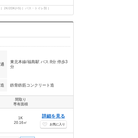
2K/2DK(+S)
バス・トイレ別
東北本線/福島駅 バス:8分:停歩3
交通
分
構造
鉄骨鉄筋コンクリート造
間取り
専有面積
詳細を見る
1K
20.16㎡
お気に入り