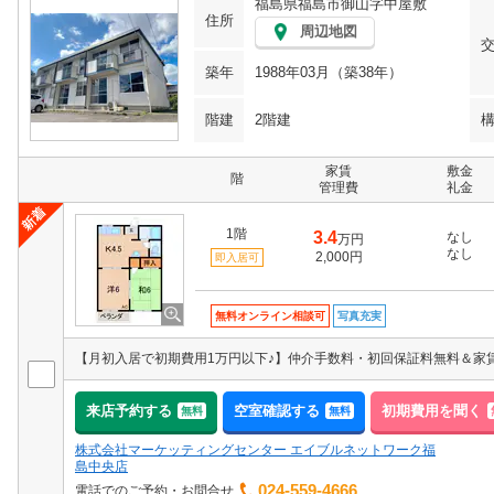
福島県福島市御山字中屋敷
住所
周辺地図
築年
1988年03月（築38年）
階建
2階建
家賃
敷金
階
管理費
礼金
1階
3.4
なし
万円
なし
2,000円
即入居可
無料オンライン相談可
写真充実
来店予約する
空室確認する
初期費用を聞く
無料
無料
株式会社マーケッティングセンター エイブルネットワーク福
島中央店
024-559-4666
電話でのご予約・お問合せ