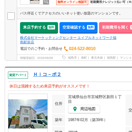
無料オンライン相談可
初期費用クレジット払い可（※
バス停近くでアクセスのいいネット使い放題のマンションです。
来店予約する
空室確認する
初期費用を聞く
無料
無料
株式会社マーケッティングセンター エイブルネットワーク福
島駅前店
024-522-8010
電話でのご予約・お問合せ
福島市
南町
東北本線
福島駅
マンショ
情報登録日
2026/08/08
Ｈｉコ－ポ２
賃貸アパート
休日は混雑するため来店予約がオススメです！
宮城県仙台市宮城野区新田１丁
目
住所
周辺地図
築年
1987年02月（築39年）