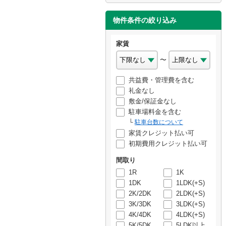
物件条件の絞り込み
家賃
〜
共益費・管理費を含む
礼金なし
敷金/保証金なし
駐車場料金を含む
駐車台数について
家賃クレジット払い可
初期費用クレジット払い可
間取り
1R
1K
1DK
1LDK(+S)
2K/2DK
2LDK(+S)
3K/3DK
3LDK(+S)
4K/4DK
4LDK(+S)
5K/5DK
5LDK以上