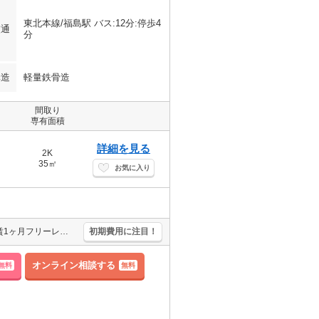
東北本線/福島駅 バス:12分:停歩4
交通
分
構造
軽量鉄骨造
間取り
専有面積
詳細を見る
2K
35㎡
お気に入り
【月初入居で初期費用1万円以下♪】仲介手数料・初回保証料無料＆家賃1ヶ月フリーレント！ペット飼育可能♪都市ガス採用で月々の光熱費も抑えられます。コンビニやドラッグストアも近く生活便利な立地です♪ 和室は洋室にリフォームします♪
初期費用に注目！
オンライン相談する
無料
無料