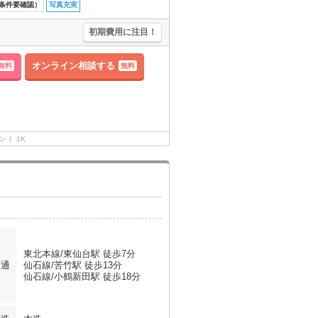
条件要確認）
写真充実
初期費用に注目！
オンライン相談する
無料
無料
ン
1K
東北本線/東仙台駅 徒歩7分
交通
仙石線/苦竹駅 徒歩13分
仙石線/小鶴新田駅 徒歩18分