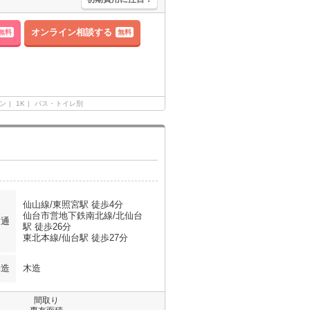
オンライン相談する
無料
無料
ン
1K
バス・トイレ別
仙山線/東照宮駅 徒歩4分
仙台市営地下鉄南北線/北仙台
交通
駅 徒歩26分
東北本線/仙台駅 徒歩27分
構造
木造
間取り