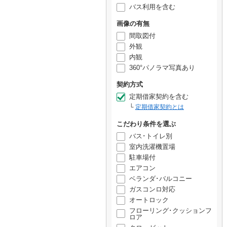
バス利用を含む
画像の有無
間取図付
外観
内観
360°パノラマ写真あり
契約方式
定期借家契約を含む
定期借家契約とは
こだわり条件を選ぶ
バス･トイレ別
室内洗濯機置場
駐車場付
エアコン
ベランダ･バルコニー
ガスコンロ対応
オートロック
フローリング･クッションフ
ロア