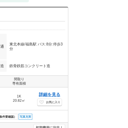
東北本線/福島駅 バス:8分:停歩3
交通
分
構造
鉄骨鉄筋コンクリート造
間取り
専有面積
詳細を見る
1K
20.82㎡
お気に入り
条件要確認）
写真充実
初期費用に注目！