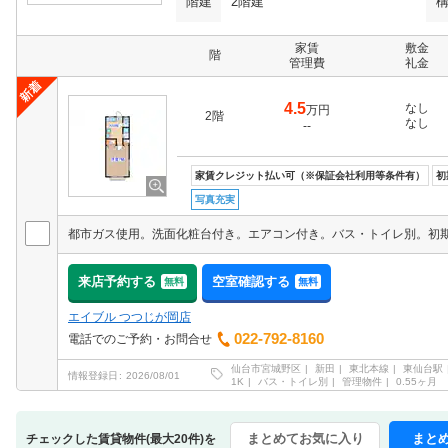
階建
2階建
家賃
敷金
階
管理費
礼金
4.5
なし
万円
2階
なし
--
家賃クレジット払い可（※保証会社利用等条件有）
初
写真充実
来店予約する
空室確認する
無料
無料
エイブル つつじが岡店
022-792-8160
電話でのご予約・お問合せ
仙台市宮城野区
新田
東北本線
東仙台駅
情報登録日
2026/08/01
1K
バス・トイレ別
管理物件
0.55ヶ月
まとめてお気に入り
まと
チェックした賃貸物件(最大20件)を