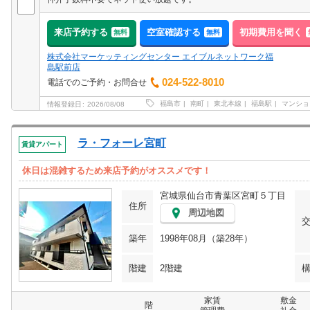
来店予約する
空室確認する
初期費用を聞く
無料
無料
株式会社マーケッティングセンター エイブルネットワーク福
島駅前店
024-522-8010
電話でのご予約・お問合せ
福島市
南町
東北本線
福島駅
マンショ
情報登録日
2026/08/08
ラ・フォーレ宮町
賃貸アパート
休日は混雑するため来店予約がオススメです！
宮城県仙台市青葉区宮町５丁目
住所
周辺地図
築年
1998年08月（築28年）
階建
2階建
家賃
敷金
階