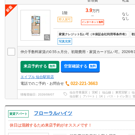
管理費
礼金
3.9
万円
1階
なし
--
なし
即入居可
インターネット無料
家賃クレジット払い可（※保証会社利用等条件有）
初
写真充実
来店予約する
空室確認する
無料
無料
エイブル 仙台駅前店
022-221-3663
電話でのご予約・お問合せ
仙台市青葉区
宮町
仙山線
東照宮駅
仙
情報登録日
2026/08/07
仙台駅
アパート
1K
バス・トイレ別
フローラルハイツ
賃貸アパート
休日は混雑するため来店予約がオススメです！