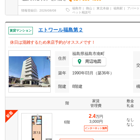
福島市
御山
東北本線
福島駅
アパート
情報登録日
2026/08/08
ペット相談可
エトワール福島第２
賃貸マンション
休日は混雑するため来店予約がオススメです！
福島県福島市南町
住所
周辺地図
築年
1990年03月（築36年）
階建
8階建
家賃
敷金
階
管理費
礼金
2.4
万円
なし
3,000円
6階
なし
インターネット無料