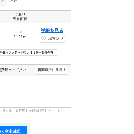
構造
木造
間取り
専有面積
詳細を見る
1K
24.63㎡
お気に入り
期費用クレジット払い可（※一部条件有）
都市ガス使用。洗面化粧台付き。エアコン付き。バス・トイレ別。初期費用カード払い可。引越指定業者あり。保証委託料（賃料総額に対し、初回額50％、月額2％）。退去時、ルームクリーニング料金50,000円。
初期費用に注目！
仙石線
苦竹駅
小鶴新田駅
アパート
めて空室確認