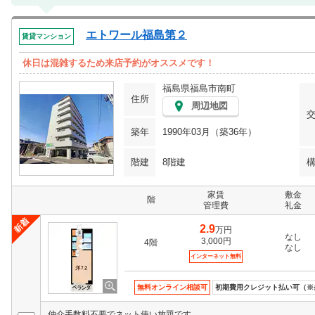
エトワール福島第２
賃貸マンション
休日は混雑するため来店予約がオススメです！
福島県福島市南町
住所
周辺地図
築年
1990年03月（築36年）
階建
8階建
家賃
敷金
階
管理費
礼金
2.9
万円
なし
3,000円
4階
なし
インターネット無料
無料オンライン相談可
初期費用クレジット払い可（※
仲介手数料不要でネット使い放題です。