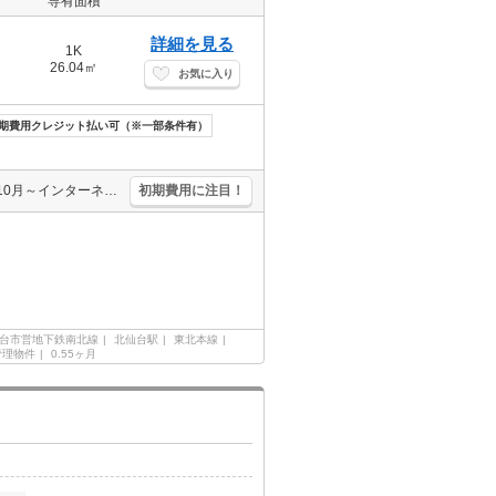
専有面積
詳細を見る
1K
26.04㎡
お気に入り
期費用クレジット払い可（※一部条件有）
仲介手数料家賃の0.55ヵ月分。初期費用・家賃カード払い可。2026年10月～インターネット設備導入予定(無料)。保証人不要。角部屋。引越指定業者あり。エアコン1基付き。敷金・礼金なし。南向き。
初期費用に注目！
台市営地下鉄南北線
北仙台駅
東北本線
管理物件
0.55ヶ月