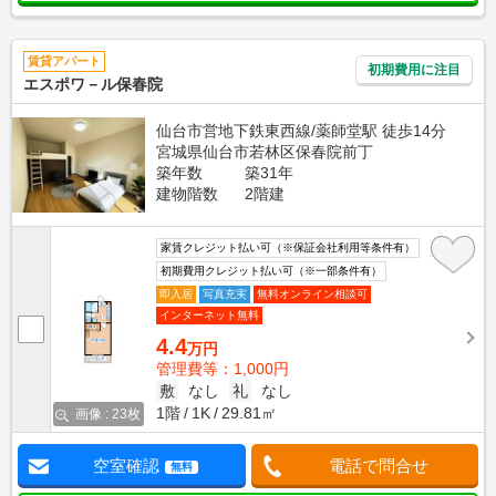
賃貸アパート
初期費用に注目
エスポワ－ル保春院
仙台市営地下鉄東西線/薬師堂駅 徒歩14分
宮城県仙台市若林区保春院前丁
築年数
築31年
建物階数
2階建
家賃クレジット払い可（※保証会社利用等条件有）
初期費用クレジット払い可（※一部条件有）
即入居
写真充実
無料オンライン相談可
インターネット無料
4.4
万円
管理費等：1,000円
敷
なし
礼
なし
1階
1K
29.81㎡
画像 : 23枚
空室確認
電話で問合せ
無料