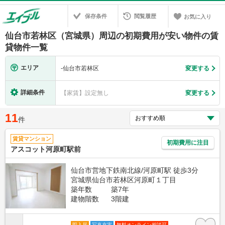
保存条件
閲覧履歴
お気に入り
仙台市若林区（宮城県）周辺の初期費用が安い物件の賃
貸物件一覧
エリア
-
仙台市若林区
変更する
詳細条件
【家賃】設定無し
変更する
11
件
賃貸マンション
初期費用に注目
アスコット河原町駅前
仙台市営地下鉄南北線/河原町駅 徒歩3分
宮城県仙台市若林区河原町１丁目
築年数
築7年
建物階数
3階建
即入居
写真充実
無料オンライン相談可