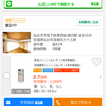
お店にLINEで相談する
無料
賃貸マンション
初期費用に注目
渡辺ﾊｲﾂ
仙台市営地下鉄東西線/連坊駅 徒歩15分
宮城県仙台市若林区六十人町
築年数
築41年
建物階数
3階建
家賃クレジット払い可（※条件要確認）
初期費用クレジット払い可（※条件要確認）
即入居
写真充実
無料オンライン相談可
2.7
万円
管理費等：2,000円
敷
なし
礼
なし
3階
1K
19.6㎡
画像 : 23枚
空室確認
電話で問合せ
無料