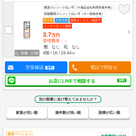
家賃クレジット払い可（※保証会社利用等条件有）
初期費用クレジット払い可（※一部条件有）
即入居
写真充実
無料オンライン相談可
インターネット無料
3.7
万円
管理費等：--
敷
なし
礼
なし
4階
1K
19.44㎡
画像 : 23枚
空室確認
電話で問合せ
無料
お店にLINEで相談する
無料
別の順番に並び替えてみませんか？
家賃が安い順
築年数が浅い順
面積が広い順
賃貸マンション