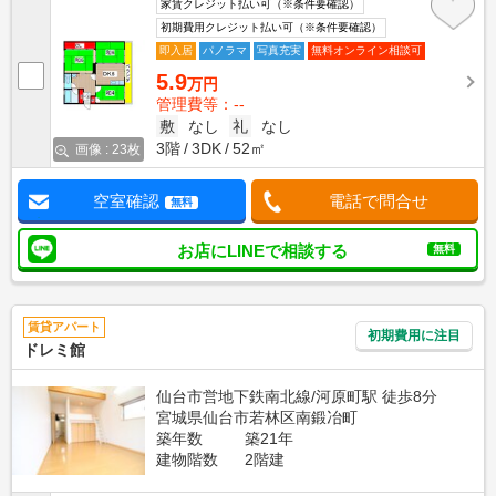
家賃クレジット払い可（※条件要確認）
初期費用クレジット払い可（※条件要確認）
即入居
パノラマ
写真充実
無料オンライン相談可
5.9
万円
管理費等：--
敷
なし
礼
なし
3階
3DK
52㎡
画像 : 23枚
空室確認
電話で問合せ
無料
お店にLINEで相談する
無料
賃貸アパート
初期費用に注目
ドレミ館
仙台市営地下鉄南北線/河原町駅 徒歩8分
宮城県仙台市若林区南鍛冶町
築年数
築21年
建物階数
2階建