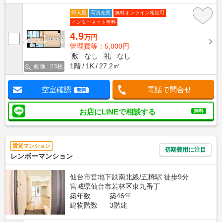
即入居
写真充実
無料オンライン相談可
インターネット無料
4.9
万円
管理費等：5,000円
敷
なし
礼
なし
1階
1K
27.2㎡
画像 : 23枚
空室確認
電話で問合せ
無料
お店にLINEで相談する
無料
賃貸マンション
初期費用に注目
レンボーマンション
仙台市営地下鉄南北線/五橋駅 徒歩9分
宮城県仙台市若林区東九番丁
築年数
築46年
建物階数
3階建