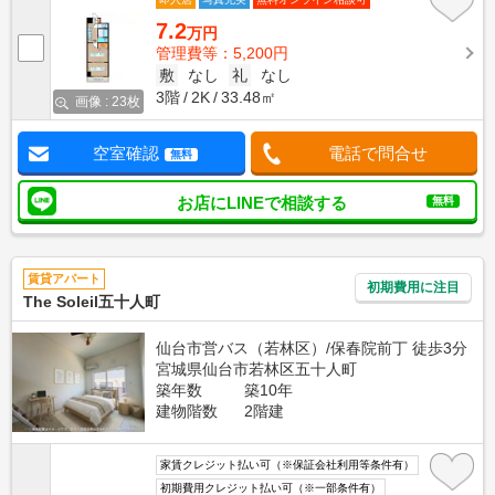
7.2
万円
管理費等：5,200円
敷
なし
礼
なし
3階
2K
33.48㎡
画像 : 23枚
空室確認
電話で問合せ
無料
お店にLINEで相談する
無料
賃貸アパート
初期費用に注目
The Soleil五十人町
仙台市営バス（若林区）/保春院前丁 徒歩3分
宮城県仙台市若林区五十人町
築年数
築10年
建物階数
2階建
家賃クレジット払い可（※保証会社利用等条件有）
初期費用クレジット払い可（※一部条件有）