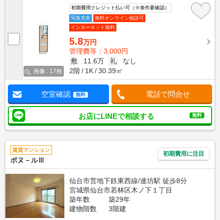
初期費用クレジット払い可（※条件要確認）
写真充実
無料オンライン相談可
インターネット無料
5.8
万円
管理費等：3,000円
敷
11.6万
礼
なし
2階
1K
30.39㎡
画像 : 17枚
空室確認
電話で問合せ
無料
お店にLINEで相談する
無料
賃貸マンション
初期費用に注目
ボヌ－ルⅢ
仙台市営地下鉄東西線/連坊駅 徒歩8分
宮城県仙台市若林区木ノ下１丁目
築年数
築29年
建物階数
3階建