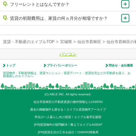
フリーレントとはなんですか？
賃貸の初期費用は、家賃の何ヵ月分が相場ですか？
賃貸・不動産のエイブルTOP
>
宮城県
>
仙台市若林区
>
仙台市若林区の
パソコン
トップ
プライバシーポリシー
問合せ・会社概要
賃貸物件・不動産情報は、賃貸マンション・賃貸アパート・賃貸住宅などの不動産を扱う、お
部屋探しのエイブルへ
(C) ABLE INC. All rights reserved.
仙台市若林区の不動産賃貸の物件情報ならCHINTAI
過去の掲載物件も探せる！エイブル賃貸物件アーカイブ
学生の一人暮らし向け賃貸！エイブル進学応援部
[PR]賃貸物件の疑問解決！教えてエイブルAGENT
[PR]賃貸生活の工夫を紹介！CHINTAI情報局