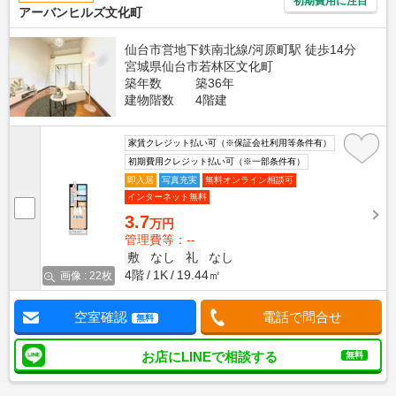
初期費用に注目
アーバンヒルズ文化町
仙台市営地下鉄南北線/河原町駅 徒歩14分
宮城県仙台市若林区文化町
築年数
築36年
建物階数
4階建
家賃クレジット払い可（※保証会社利用等条件有）
初期費用クレジット払い可（※一部条件有）
即入居
写真充実
無料オンライン相談可
インターネット無料
3.7
万円
管理費等：--
敷
なし
礼
なし
4階
1K
19.44㎡
画像 : 22枚
空室確認
電話で問合せ
無料
お店にLINEで相談する
無料