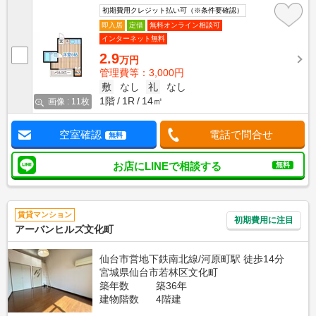
初期費用クレジット払い可（※条件要確認）
即入居
定借
無料オンライン相談可
インターネット無料
2.9
万円
管理費等：3,000円
敷
なし
礼
なし
1階
1R
14㎡
画像 : 11枚
空室確認
電話で問合せ
無料
お店にLINEで相談する
無料
賃貸マンション
初期費用に注目
アーバンヒルズ文化町
仙台市営地下鉄南北線/河原町駅 徒歩14分
宮城県仙台市若林区文化町
築年数
築36年
建物階数
4階建