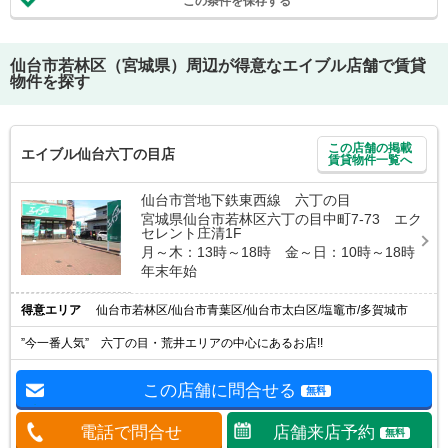
この条件を保存する
仙台市若林区（宮城県）
周辺が得意なエイブル店舗で賃貸
物件を探す
この店舗の掲載
エイブル仙台六丁の目店
賃貸物件一覧へ
仙台市営地下鉄東西線 六丁の目
宮城県仙台市若林区六丁の目中町7-73 エク
セレント庄清1F
月～木：13時～18時 金～日：10時～18時
年末年始
得意エリア
仙台市若林区/仙台市青葉区/仙台市太白区/塩竈市/多賀城市
”今一番人気” 六丁の目・荒井エリアの中心にあるお店!!
この店舗に問合せる
無料
電話で問合せ
店舗来店予約
無料