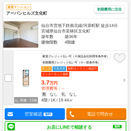
賃貸マンション
初期費用に注目
アーバンヒルズ文化町
仙台市営地下鉄南北線/河原町駅 徒歩14分
宮城県仙台市若林区文化町
築年数
築36年
建物階数
4階建
家賃クレジット払い可（※保証会社利用等条件有）
初期費用クレジット払い可（※一部条件有）
即入居
写真充実
無料オンライン相談可
インターネット無料
3.7
万円
管理費等：--
敷
なし
礼
なし
4階
1K
19.44㎡
画像 : 23枚
空室確認
電話で問合せ
無料
お店にLINEで相談する
無料