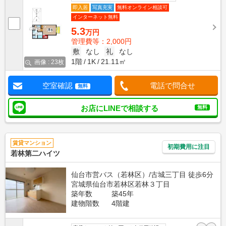
即入居
写真充実
無料オンライン相談可
インターネット無料
5.3
万円
管理費等：2,000円
敷
なし
礼
なし
1階
1K
21.11㎡
画像 : 23枚
空室確認
電話で問合せ
無料
お店にLINEで相談する
無料
賃貸マンション
初期費用に注目
若林第二ハイツ
仙台市営バス（若林区）/古城三丁目 徒歩6分
宮城県仙台市若林区若林３丁目
築年数
築45年
建物階数
4階建