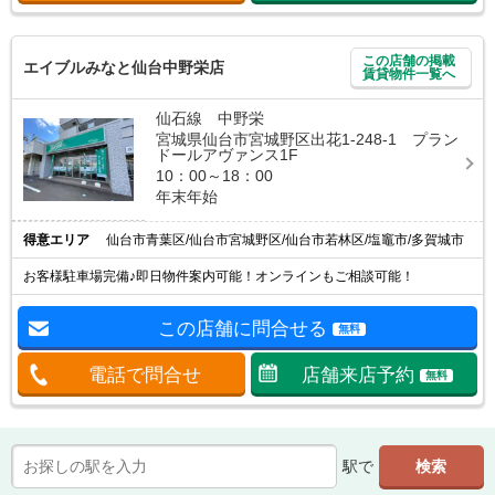
この店舗の掲載
エイブルみなと仙台中野栄店
賃貸物件一覧へ
仙石線 中野栄
宮城県仙台市宮城野区出花1-248-1 プラン
ドールアヴァンス1F
10：00～18：00
年末年始
得意エリア
仙台市青葉区/仙台市宮城野区/仙台市若林区/塩竈市/多賀城市
お客様駐車場完備♪即日物件案内可能！オンラインもご相談可能！
この店舗に問合せる
無料
電話で問合せ
店舗来店予約
無料
駅で