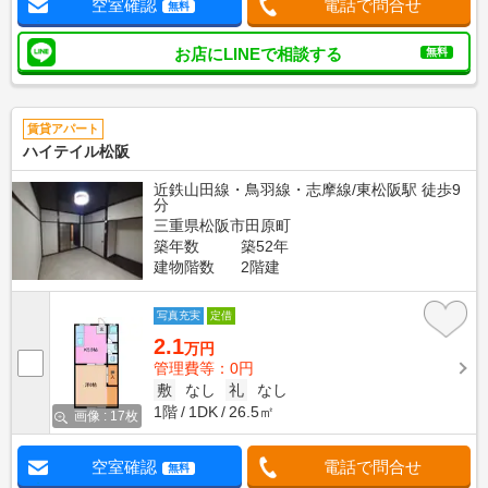
空室確認
電話で問合せ
無料
お店にLINEで相談する
無料
賃貸アパート
ハイテイル松阪
近鉄山田線・鳥羽線・志摩線/東松阪駅 徒歩9
分
三重県松阪市田原町
築年数
築52年
建物階数
2階建
写真充実
定借
2.1
万円
管理費等：0円
敷
なし
礼
なし
1階
1DK
26.5㎡
画像 : 17枚
空室確認
電話で問合せ
無料