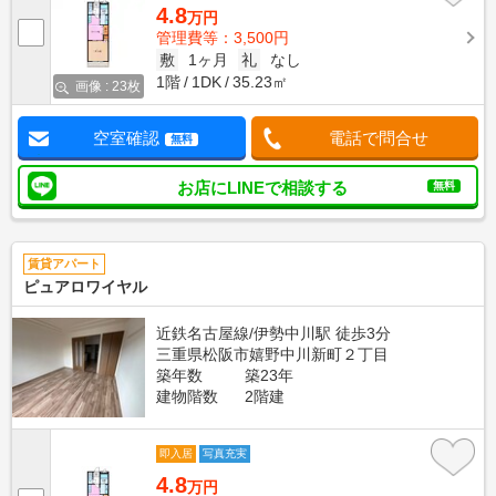
4.8
万円
管理費等：3,500円
敷
1ヶ月
礼
なし
1階
1DK
35.23㎡
画像 : 23枚
空室確認
電話で問合せ
無料
お店にLINEで相談する
無料
賃貸アパート
ピュアロワイヤル
近鉄名古屋線/伊勢中川駅 徒歩3分
三重県松阪市嬉野中川新町２丁目
築年数
築23年
建物階数
2階建
即入居
写真充実
4.8
万円