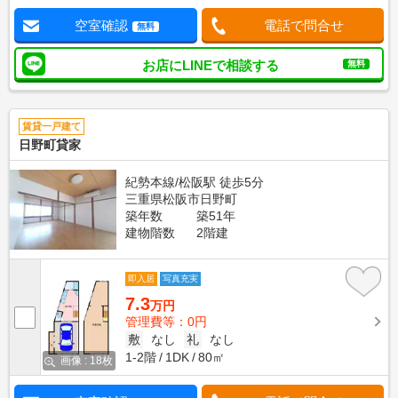
空室確認
電話で問合せ
無料
お店にLINEで相談する
無料
賃貸一戸建て
日野町貸家
紀勢本線/松阪駅 徒歩5分
三重県松阪市日野町
築年数
築51年
建物階数
2階建
即入居
写真充実
7.3
万円
管理費等：0円
敷
なし
礼
なし
1-2階
1DK
80㎡
画像 : 18枚