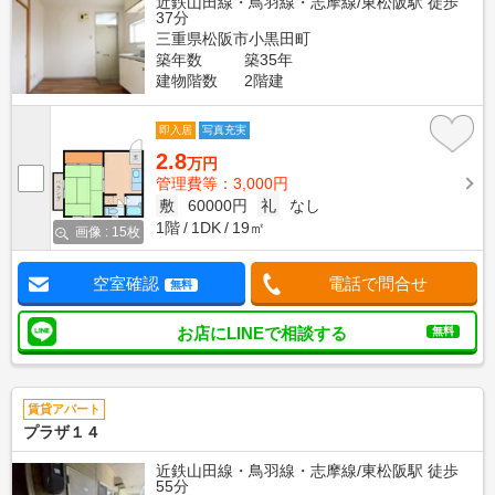
近鉄山田線・鳥羽線・志摩線/東松阪駅 徒歩
37分
三重県松阪市小黒田町
築年数
築35年
建物階数
2階建
即入居
写真充実
2.8
万円
管理費等：3,000円
敷
60000円
礼
なし
1階
1DK
19㎡
画像 : 15枚
空室確認
電話で問合せ
無料
お店にLINEで相談する
無料
賃貸アパート
プラザ１４
近鉄山田線・鳥羽線・志摩線/東松阪駅 徒歩
55分