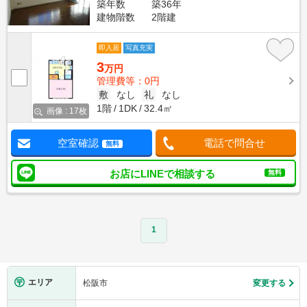
築年数
築36年
建物階数
2階建
即入居
写真充実
3
万円
管理費等：0円
敷
なし
礼
なし
1階
1DK
32.4㎡
画像 : 17枚
空室確認
電話で問合せ
無料
お店にLINEで相談する
無料
1
エリア
松阪市
変更する