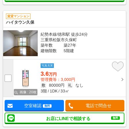
賃貸マンション
ハイタウン久保
紀勢本線/徳和駅 徒歩24分
三重県松阪市久保町
築年数
築27年
建物階数
5階建
写真充実
3.6
万円
管理費等：3,000円
敷
80000円
礼
なし
3階
1DK
33㎡
画像 : 20枚
空室確認
電話で問合せ
無料
お店にLINEで相談する
無料