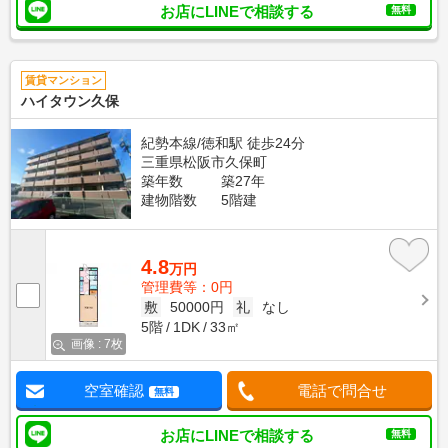
お店にLINEで相談する
無料
賃貸マンション
ハイタウン久保
紀勢本線/徳和駅 徒歩24分
三重県松阪市久保町
築年数
築27年
建物階数
5階建
4.8
万円
管理費等：0円
敷
50000円
礼
なし
5階
1DK
33㎡
画像 : 7枚
空室確認
電話で問合せ
無料
お店にLINEで相談する
無料