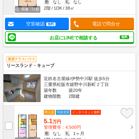
敷
なし
礼
なし
2階
1DK
38㎡
画像 : 21枚
空室確認
電話で問合せ
無料
お店にLINEで相談する
無料
賃貸テラスハウス
リースランド・キューブ
近鉄名古屋線/伊勢中川駅 徒歩5分
三重県松阪市嬉野中川新町２丁目
築年数
築20年
建物階数
2階建
即入居
写真充実
インターネット無料
5.1
万円
管理費等：4,500円
敷
なし
礼
1ヶ月