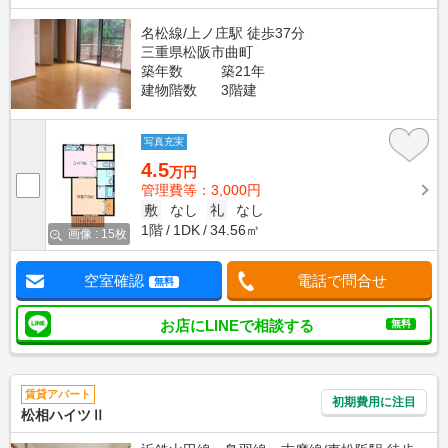
名松線/上ノ庄駅 徒歩37分
三重県松阪市曲町
築年数
築21年
建物階数
3階建
写真充実
4.5
万円
管理費等：3,000円
敷
なし
礼
なし
1階
1DK
34.56㎡
画像 : 15枚
空室確認
電話で問合せ
無料
お店にLINEで相談する
無料
賃貸アパート
初期費用に注目
松相ハイツⅡ