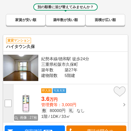
別の順番に並び替えてみませんか？
家賃が安い順
築年数が浅い順
面積が広い順
賃貸マンション
ハイタウン久保
紀勢本線/徳和駅 徒歩24分
三重県松阪市久保町
築年数
築27年
建物階数
5階建
即入居
写真充実
3.6
万円
管理費等：3,000円
敷
80000円
礼
なし
1階
1DK
33㎡
画像 : 27枚