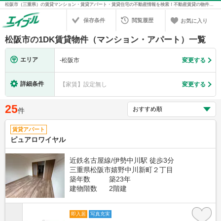
松阪市（三重県）の賃貸マンション・賃貸アパート・賃貸住宅の不動産情報を検索！不動産賃貸の物件探しは、お部屋探しのエイブル
保存条件
閲覧履歴
お気に入り
松阪市の1DK賃貸物件（マンション・アパート）一覧
エリア
-
松阪市
変更する
詳細条件
【家賃】設定無し
変更する
25
件
賃貸アパート
ピュアロワイヤル
近鉄名古屋線/伊勢中川駅 徒歩3分
三重県松阪市嬉野中川新町２丁目
築年数
築23年
建物階数
2階建
即入居
写真充実