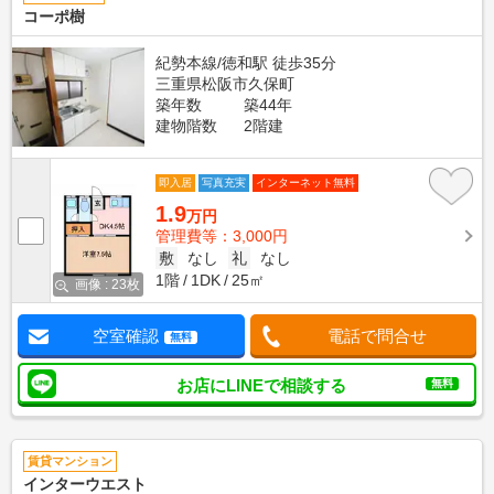
コーポ樹
紀勢本線/徳和駅 徒歩35分
三重県松阪市久保町
築年数
築44年
建物階数
2階建
即入居
写真充実
インターネット無料
1.9
万円
管理費等：3,000円
敷
なし
礼
なし
1階
1DK
25㎡
画像 : 23枚
空室確認
電話で問合せ
無料
お店にLINEで相談する
無料
賃貸マンション
インターウエスト