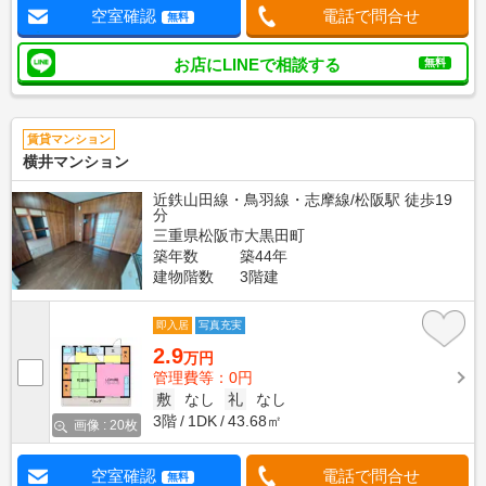
空室確認
電話で問合せ
無料
お店にLINEで相談する
無料
賃貸マンション
横井マンション
近鉄山田線・鳥羽線・志摩線/松阪駅 徒歩19
分
三重県松阪市大黒田町
築年数
築44年
建物階数
3階建
即入居
写真充実
2.9
万円
管理費等：0円
敷
なし
礼
なし
3階
1DK
43.68㎡
画像 : 20枚
空室確認
電話で問合せ
無料