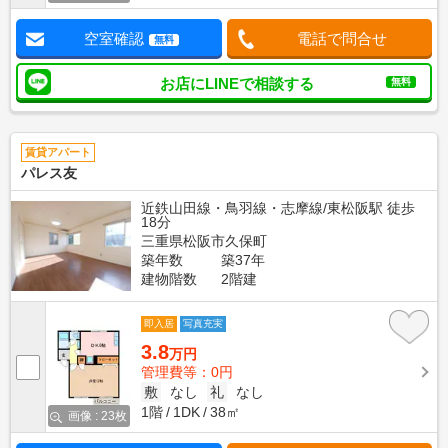
空室確認
電話で問合せ
無料
お店にLINEで相談する
無料
賃貸アパート
パレス友
近鉄山田線・鳥羽線・志摩線/東松阪駅 徒歩
18分
三重県松阪市久保町
築年数
築37年
建物階数
2階建
即入居
写真充実
3.8
万円
管理費等：0円
敷
なし
礼
なし
1階
1DK
38㎡
画像 : 23枚