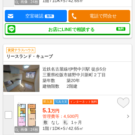
1階
1DK+S
42.65㎡
画像 : 24枚
空室確認
電話で問合せ
無料
お店にLINEで相談する
無料
賃貸テラスハウス
リースランド・キューブ
近鉄名古屋線/伊勢中川駅 徒歩5分
三重県松阪市嬉野中川新町２丁目
築年数
築20年
建物階数
2階建
即入居
写真充実
インターネット無料
5.1
万円
管理費等：4,500円
敷
なし
礼
1ヶ月
1階
1DK+S
42.65㎡
画像 : 24枚