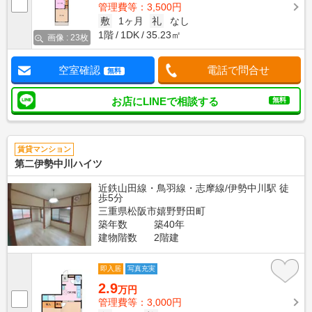
管理費等：3,500円
敷
1ヶ月
礼
なし
1階
1DK
35.23㎡
画像 : 23枚
空室確認
電話で問合せ
無料
お店にLINEで相談する
無料
賃貸マンション
第二伊勢中川ハイツ
近鉄山田線・鳥羽線・志摩線/伊勢中川駅 徒
歩5分
三重県松阪市嬉野野田町
築年数
築40年
建物階数
2階建
即入居
写真充実
2.9
万円
管理費等：3,000円