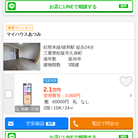
お店にLINEで相談する
無料
賃貸マンション
マイハウスあつみ
紀勢本線/徳和駅 徒歩24分
三重県松阪市久保町
築年数
築36年
建物階数
3階建
写真充実
2.1
万円
管理費等：3,000円
敷
60000円
礼
なし
2階
1DK
24㎡
画像 : 22枚
空室確認
電話で問合せ
無料
お店にLINEで相談する
無料