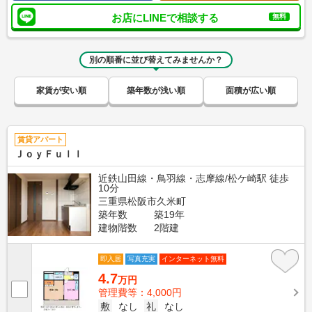
お店にLINEで相談する
無料
別の順番に並び替えてみませんか？
家賃が安い順
築年数が浅い順
面積が広い順
賃貸アパート
ＪｏｙＦｕｌｌ
近鉄山田線・鳥羽線・志摩線/松ケ崎駅 徒歩
10分
三重県松阪市久米町
築年数
築19年
建物階数
2階建
即入居
写真充実
インターネット無料
4.7
万円
管理費等：4,000円
敷
なし
礼
なし