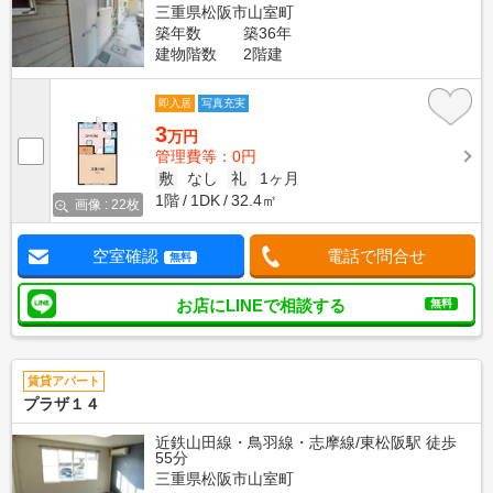
三重県松阪市山室町
築年数
築36年
建物階数
2階建
即入居
写真充実
3
万円
管理費等：0円
敷
なし
礼
1ヶ月
1階
1DK
32.4㎡
画像 : 22枚
空室確認
電話で問合せ
無料
お店にLINEで相談する
無料
賃貸アパート
プラザ１４
近鉄山田線・鳥羽線・志摩線/東松阪駅 徒歩
55分
三重県松阪市山室町