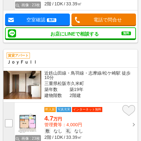
2階
1DK
33.39㎡
画像 : 23枚
空室確認
電話で問合せ
無料
お店にLINEで相談する
無料
賃貸アパート
ＪｏｙＦｕｌｌ
近鉄山田線・鳥羽線・志摩線/松ケ崎駅 徒歩
10分
三重県松阪市久米町
築年数
築19年
建物階数
2階建
即入居
写真充実
インターネット無料
4.7
万円
管理費等：4,000円
敷
なし
礼
なし
2階
1DK
33.39㎡
画像 : 23枚