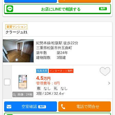
お店にLINEで相談する
無料
賃貸マンション
クラージュ21
紀勢本線/松阪駅 徒歩22分
三重県松阪市外五曲町
築年数
築24年
建物階数
3階建
写真充実
インターネット無料
4.5
万円
管理費等：0円
敷
なし
礼
なし
3階
1DK
32.4㎡
画像 : 24枚
空室確認
電話で問合せ
無料