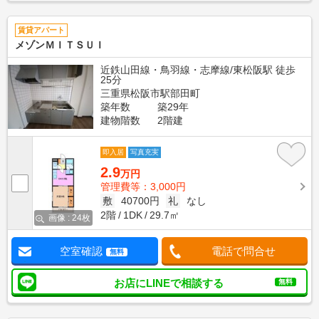
賃貸アパート
メゾンＭＩＴＳＵＩ
近鉄山田線・鳥羽線・志摩線/東松阪駅 徒歩
25分
三重県松阪市駅部田町
築年数
築29年
建物階数
2階建
即入居
写真充実
2.9
万円
管理費等：3,000円
敷
40700円
礼
なし
2階
1DK
29.7㎡
画像 : 24枚
空室確認
電話で問合せ
無料
お店にLINEで相談する
無料