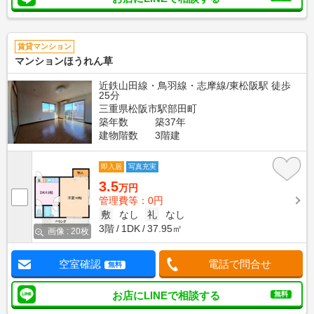
賃貸マンション
マンションほうれん草
近鉄山田線・鳥羽線・志摩線/東松阪駅 徒歩
25分
三重県松阪市駅部田町
築年数
築37年
建物階数
3階建
即入居
写真充実
3.5
万円
管理費等：0円
敷
なし
礼
なし
3階
1DK
37.95㎡
画像 : 20枚
空室確認
電話で問合せ
無料
お店にLINEで相談する
無料