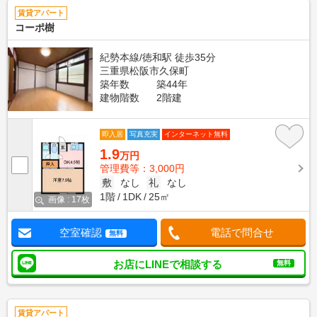
賃貸アパート
コーポ樹
紀勢本線/徳和駅 徒歩35分
三重県松阪市久保町
築年数
築44年
建物階数
2階建
即入居
写真充実
インターネット無料
1.9
万円
管理費等：3,000円
敷
なし
礼
なし
1階
1DK
25㎡
画像 : 17枚
空室確認
電話で問合せ
無料
お店にLINEで相談する
無料
賃貸アパート