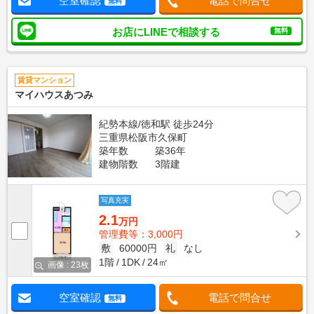
空室確認
電話で問合せ
無料
お店にLINEで相談する
無料
賃貸マンション
マイハウスあつみ
紀勢本線/徳和駅 徒歩24分
三重県松阪市久保町
築年数
築36年
建物階数
3階建
写真充実
2.1
万円
管理費等：3,000円
敷
60000円
礼
なし
1階
1DK
24㎡
画像 : 23枚
空室確認
電話で問合せ
無料