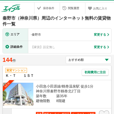
保存条件
閲覧履歴
お気に入り
秦野市（神奈川県）周辺のインターネット無料の賃貸物
件一覧
エリア
-
秦野市
変更する
詳細条件
【家賃】設定無し
変更する
144
件
賃貸マンション
初期費用に注目
Ｋ・Ｔ １ＳＴ
NEW
小田急小田原線/鶴巻温泉駅 徒歩1分
神奈川県秦野市鶴巻北2丁目
築年数
築35年
建物階数
8階建
新着
無料オンライン相談可
インターネット無料