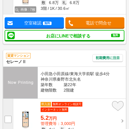
敷
6.8万
礼
6.8万
3階
1K
30.6㎡
画像 : 7枚
空室確認
電話で問合せ
無料
お店にLINEで相談する
無料
賃貸マンション
初期費用に注目
セレーノⅡ
小田急小田原線/東海大学前駅 徒歩4分
神奈川県秦野市北矢名
築年数
築22年
建物階数
2階建
即入居
無料オンライン相談可
インターネット無料
5.2
万円
管理費等：3,000円