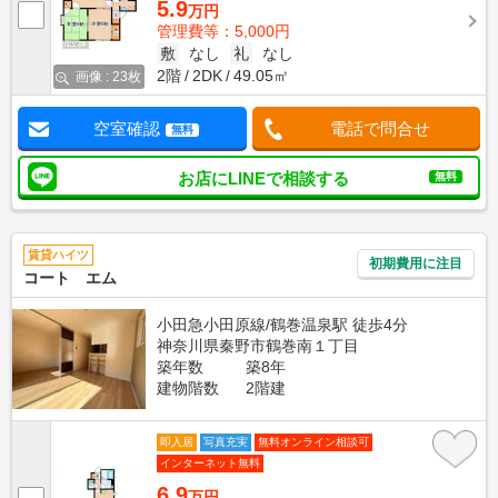
5.9
万円
管理費等：5,000円
敷
なし
礼
なし
2階
2DK
49.05㎡
画像 : 23枚
空室確認
電話で問合せ
無料
お店にLINEで相談する
無料
賃貸ハイツ
初期費用に注目
コート エム
小田急小田原線/鶴巻温泉駅 徒歩4分
神奈川県秦野市鶴巻南１丁目
築年数
築8年
建物階数
2階建
即入居
写真充実
無料オンライン相談可
インターネット無料
6.9
万円