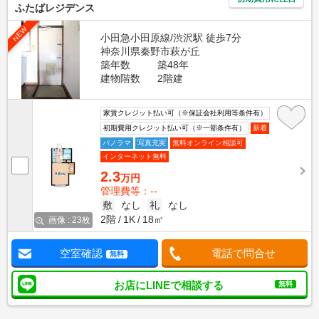
ふたばレジデンス
NEW
小田急小田原線/渋沢駅 徒歩7分
神奈川県秦野市萩が丘
築年数
築48年
建物階数
2階建
家賃クレジット払い可（※保証会社利用等条件有）
初期費用クレジット払い可（※一部条件有）
新着
パノラマ
写真充実
無料オンライン相談可
インターネット無料
2.3
万円
管理費等：--
敷
なし
礼
なし
2階
1K
18㎡
画像 : 23枚
空室確認
電話で問合せ
無料
お店にLINEで相談する
無料