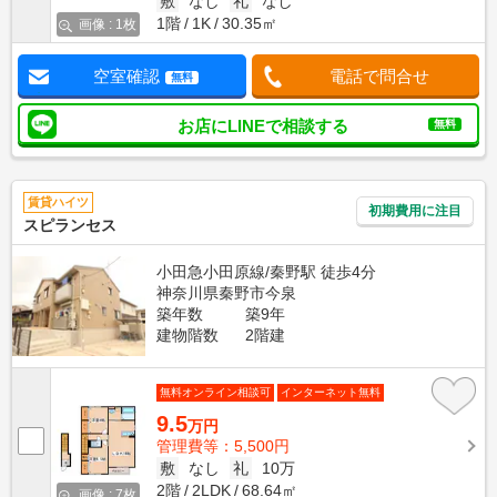
敷
なし
礼
なし
1階
1K
30.35㎡
画像 : 1枚
空室確認
電話で問合せ
無料
お店にLINEで相談する
無料
賃貸ハイツ
初期費用に注目
スピランセス
小田急小田原線/秦野駅 徒歩4分
神奈川県秦野市今泉
築年数
築9年
建物階数
2階建
無料オンライン相談可
インターネット無料
9.5
万円
管理費等：5,500円
敷
なし
礼
10万
2階
2LDK
68.64㎡
画像 : 7枚