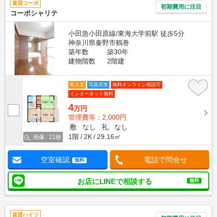
賃貸コーポ
初期費用に注目
コーポシャリテ
小田急小田原線/東海大学前駅 徒歩5分
神奈川県秦野市鶴巻
築年数
築30年
建物階数
2階建
即入居
写真充実
無料オンライン相談可
インターネット無料
4
万円
管理費等：2,000円
敷
なし
礼
なし
1階
2K
29.16㎡
画像 : 21枚
空室確認
電話で問合せ
無料
お店にLINEで相談する
無料
賃貸ハイツ