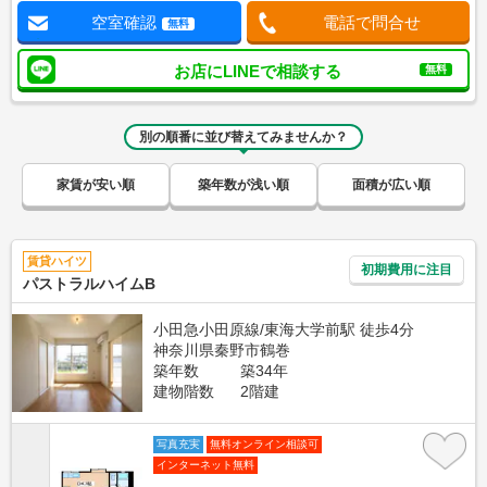
空室確認
電話で問合せ
無料
お店にLINEで相談する
無料
別の順番に並び替えてみませんか？
家賃が安い順
築年数が浅い順
面積が広い順
賃貸ハイツ
初期費用に注目
パストラルハイムB
小田急小田原線/東海大学前駅 徒歩4分
神奈川県秦野市鶴巻
築年数
築34年
建物階数
2階建
写真充実
無料オンライン相談可
インターネット無料