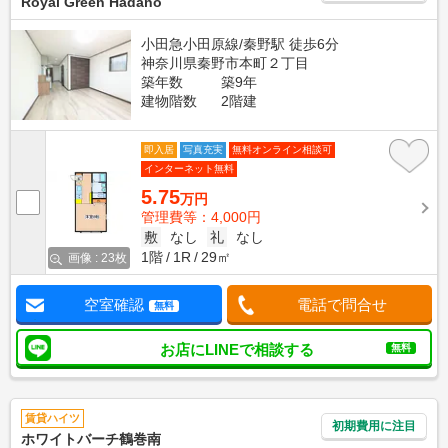
Royal Green Hadano
小田急小田原線/秦野駅 徒歩6分
神奈川県秦野市本町２丁目
築年数
築9年
建物階数
2階建
即入居
写真充実
無料オンライン相談可
インターネット無料
5.75
万円
管理費等：4,000円
敷
なし
礼
なし
1階
1R
29㎡
画像 : 23枚
空室確認
電話で問合せ
無料
お店にLINEで相談する
無料
賃貸ハイツ
初期費用に注目
ホワイトバーチ鶴巻南