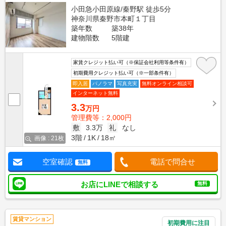
小田急小田原線/秦野駅 徒歩5分
神奈川県秦野市本町１丁目
築年数
築38年
建物階数
5階建
家賃クレジット払い可（※保証会社利用等条件有）
初期費用クレジット払い可（※一部条件有）
即入居
パノラマ
写真充実
無料オンライン相談可
インターネット無料
3.3
万円
管理費等：2,000円
敷
3.3万
礼
なし
3階
1K
18㎡
画像 : 21枚
空室確認
電話で問合せ
無料
お店にLINEで相談する
無料
賃貸マンション
初期費用に注目