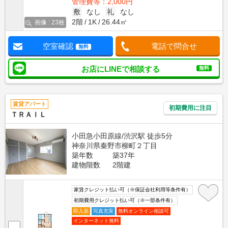
管理費等：2,000円
敷
なし
礼
なし
2階
1K
26.44㎡
画像 : 23枚
空室確認
電話で問合せ
無料
お店にLINEで相談する
無料
賃貸アパート
初期費用に注目
ＴＲＡＩＬ
小田急小田原線/渋沢駅 徒歩5分
神奈川県秦野市柳町２丁目
築年数
築37年
建物階数
2階建
家賃クレジット払い可（※保証会社利用等条件有）
初期費用クレジット払い可（※一部条件有）
即入居
写真充実
無料オンライン相談可
インターネット無料