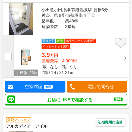
小田急小田原線/鶴巻温泉駅 徒歩6分
神奈川県秦野市鶴巻南４丁目
築年数
築48年
建物階数
2階建
写真充実
定借
無料オンライン相談可
インターネット無料
3.9
万円
管理費等：4,000円
敷
なし
礼
なし
2階
1R
21.21㎡
画像 : 23枚
空室確認
電話で問合せ
無料
お店にLINEで相談する
無料
賃貸マンション
初期費用に注目
アルカディア・アイル