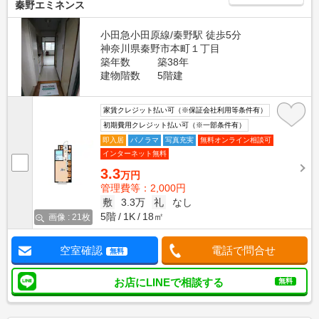
秦野エミネンス
小田急小田原線/秦野駅 徒歩5分
神奈川県秦野市本町１丁目
築年数
築38年
建物階数
5階建
家賃クレジット払い可（※保証会社利用等条件有）
初期費用クレジット払い可（※一部条件有）
即入居
パノラマ
写真充実
無料オンライン相談可
インターネット無料
3.3
万円
管理費等：2,000円
敷
3.3万
礼
なし
5階
1K
18㎡
画像 : 21枚
空室確認
電話で問合せ
無料
お店にLINEで相談する
無料