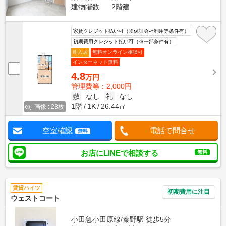
建物階数
2階建
家賃クレジット払い可（※保証会社利用等条件有）
初期費用クレジット払い可（※一部条件有）
即入居
無料オンライン相談可
インターネット無料
4.8
万円
管理費等：2,000円
敷
なし
礼
なし
1階
1K
26.44㎡
画像 : 23枚
空室確認
電話で問合せ
無料
お店にLINEで相談する
無料
賃貸ハイツ
初期費用に注目
ウェストコート
小田急小田原線/秦野駅 徒歩5分