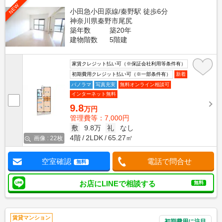
NEW
小田急小田原線/秦野駅 徒歩6分
神奈川県秦野市尾尻
築年数
築20年
建物階数
5階建
家賃クレジット払い可（※保証会社利用等条件有）
初期費用クレジット払い可（※一部条件有）
新着
パノラマ
写真充実
無料オンライン相談可
インターネット無料
9.8
万円
管理費等：7,000円
敷
9.8万
礼
なし
4階
2LDK
65.27㎡
画像 : 22枚
空室確認
電話で問合せ
無料
お店にLINEで相談する
無料
賃貸マンション
初期費用に注目