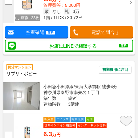
管理費等：5,000円
敷
なし
礼
3万
1階
1LDK
30.72㎡
画像 : 23枚
空室確認
電話で問合せ
無料
お店にLINEで相談する
無料
賃貸マンション
初期費用に注目
リブリ・ポピー
小田急小田原線/東海大学前駅 徒歩4分
神奈川県秦野市南矢名１丁目
築年数
築9年
建物階数
3階建
即入居
パノラマ
写真充実
定借
無料オンライン相談可
インターネット無料
6.3
万円