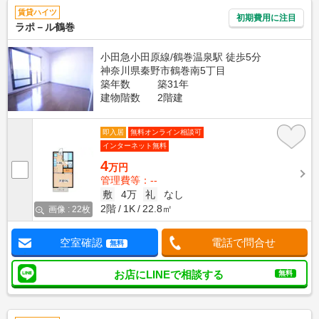
賃貸ハイツ
初期費用に注目
ラポ－ル鶴巻
小田急小田原線/鶴巻温泉駅 徒歩5分
神奈川県秦野市鶴巻南5丁目
築年数
築31年
建物階数
2階建
即入居
無料オンライン相談可
インターネット無料
4
万円
管理費等：--
敷
4万
礼
なし
2階
1K
22.8㎡
画像 : 22枚
空室確認
電話で問合せ
無料
お店にLINEで相談する
無料