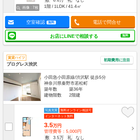
敷
6.6万
礼
なし
1階
1LDK
41.4㎡
画像 : 7枚
空室確認
電話で問合せ
無料
お店にLINEで相談する
無料
賃貸ハイツ
初期費用に注目
プログレス渋沢
小田急小田原線/渋沢駅 徒歩5分
神奈川県秦野市若松町
築年数
築36年
建物階数
2階建
写真充実
無料オンライン相談可
インターネット無料
3.5
万円
管理費等：5,000円
敷
3.5万
礼
なし