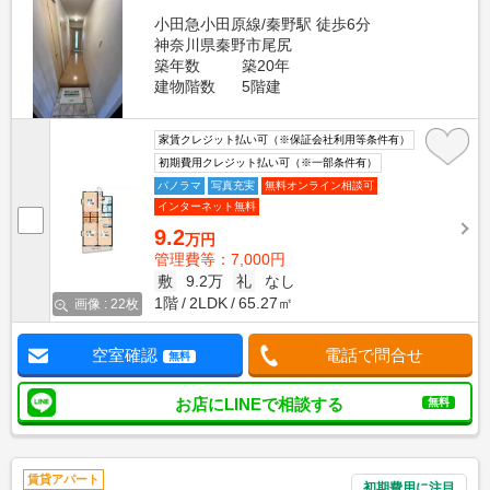
小田急小田原線/秦野駅 徒歩6分
神奈川県秦野市尾尻
築年数
築20年
建物階数
5階建
家賃クレジット払い可（※保証会社利用等条件有）
初期費用クレジット払い可（※一部条件有）
パノラマ
写真充実
無料オンライン相談可
インターネット無料
9.2
万円
管理費等：7,000円
敷
9.2万
礼
なし
1階
2LDK
65.27㎡
画像 : 22枚
空室確認
電話で問合せ
無料
お店にLINEで相談する
無料
賃貸アパート
初期費用に注目