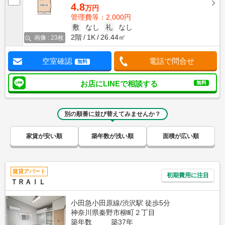
4.8
万円
管理費等：2,000円
敷
なし
礼
なし
2階
1K
26.44㎡
画像 : 23枚
空室確認
電話で問合せ
無料
お店にLINEで相談する
無料
別の順番に並び替えてみませんか？
家賃が安い順
築年数が浅い順
面積が広い順
賃貸アパート
初期費用に注目
ＴＲＡＩＬ
小田急小田原線/渋沢駅 徒歩5分
神奈川県秦野市柳町２丁目
築年数
築37年