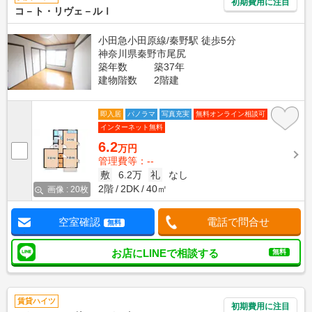
初期費用に注目
コ－ト・リヴェ－ルⅠ
小田急小田原線/秦野駅 徒歩5分
神奈川県秦野市尾尻
築年数
築37年
建物階数
2階建
即入居
パノラマ
写真充実
無料オンライン相談可
インターネット無料
6.2
万円
管理費等：--
敷
6.2万
礼
なし
2階
2DK
40㎡
画像 : 20枚
空室確認
電話で問合せ
無料
お店にLINEで相談する
無料
賃貸ハイツ
初期費用に注目