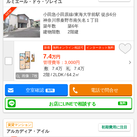
ルミエール・ドゥ・ソレイユ
NEW
小田急小田原線/東海大学前駅 徒歩6分
神奈川県秦野市南矢名１丁目
築年数
築6年
建物階数
2階建
新着
無料オンライン相談可
インターネット無料
7.4
万円
管理費等：3,000円
敷
7.4万
礼
7.4万
2階
2LDK
64.2㎡
画像 : 7枚
空室確認
電話で問合せ
無料
お店にLINEで相談する
無料
賃貸マンション
初期費用に注目
アルカディア・アイル