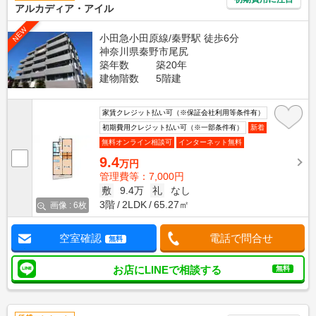
アルカディア・アイル
NEW
小田急小田原線/秦野駅 徒歩6分
神奈川県秦野市尾尻
築年数
築20年
建物階数
5階建
家賃クレジット払い可（※保証会社利用等条件有）
初期費用クレジット払い可（※一部条件有）
新着
無料オンライン相談可
インターネット無料
9.4
万円
管理費等：7,000円
敷
9.4万
礼
なし
3階
2LDK
65.27㎡
画像 : 6枚
空室確認
電話で問合せ
無料
お店にLINEで相談する
無料