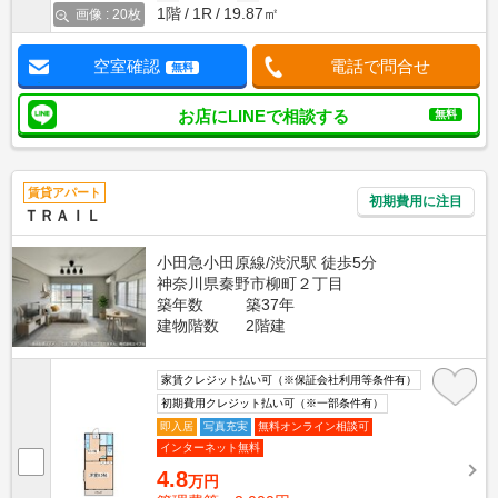
1階
1R
19.87㎡
画像 : 20枚
空室確認
電話で問合せ
無料
お店にLINEで相談する
無料
賃貸アパート
初期費用に注目
ＴＲＡＩＬ
小田急小田原線/渋沢駅 徒歩5分
神奈川県秦野市柳町２丁目
築年数
築37年
建物階数
2階建
家賃クレジット払い可（※保証会社利用等条件有）
初期費用クレジット払い可（※一部条件有）
即入居
写真充実
無料オンライン相談可
インターネット無料
4.8
万円