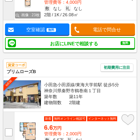
管理費等：4,000円
敷
なし
礼
なし
2階
1K
26.08㎡
画像 : 23枚
空室確認
電話で問合せ
無料
お店にLINEで相談する
無料
賃貸コーポ
初期費用に注目
プリムローズB
NEW
小田急小田原線/東海大学前駅 徒歩5分
神奈川県秦野市鶴巻南１丁目
築年数
築11年
建物階数
2階建
新着
無料オンライン相談可
インターネット無料
6.6
万円
管理費等：2,000円