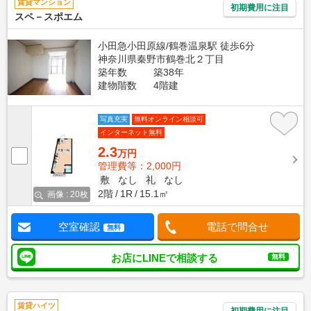
賃貸マンション
初期費用に注目
スペ－スポエム
小田急小田原線/鶴巻温泉駅 徒歩6分
神奈川県秦野市鶴巻北２丁目
築年数
築38年
建物階数
4階建
写真充実
無料オンライン相談可
インターネット無料
2.3
万円
管理費等：2,000円
敷
なし
礼
なし
2階
1R
15.1㎡
画像 : 20枚
空室確認
電話で問合せ
無料
お店にLINEで相談する
無料
賃貸ハイツ
初期費用に注目