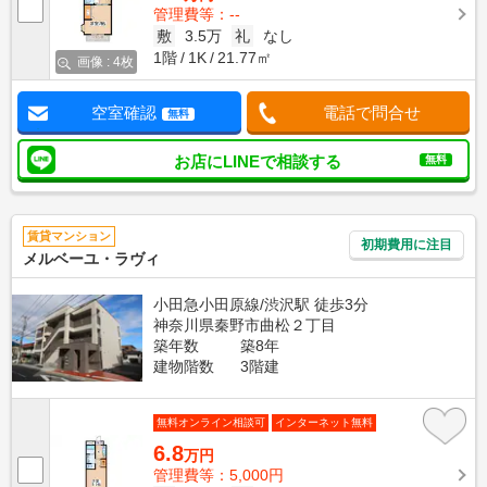
管理費等：--
敷
3.5万
礼
なし
1階
1K
21.77㎡
画像 : 4枚
空室確認
電話で問合せ
無料
お店にLINEで相談する
無料
賃貸マンション
初期費用に注目
メルベーユ・ラヴィ
小田急小田原線/渋沢駅 徒歩3分
神奈川県秦野市曲松２丁目
築年数
築8年
建物階数
3階建
無料オンライン相談可
インターネット無料
6.8
万円
管理費等：5,000円