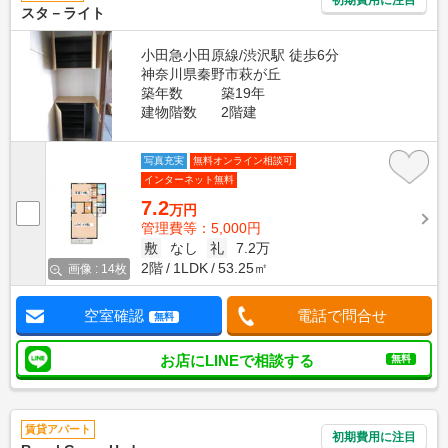
スタ－ライト
小田急小田原線/渋沢駅 徒歩6分
神奈川県秦野市萩が丘
築年数
築19年
建物階数
2階建
写真充実
無料オンライン相談可
インターネット無料
7.2
万円
管理費等：5,000円
敷
なし
礼
7.2万
2階
1LDK
53.25㎡
画像 : 14枚
空室確認
電話で問合せ
無料
お店にLINEで相談する
無料
賃貸アパート
初期費用に注目