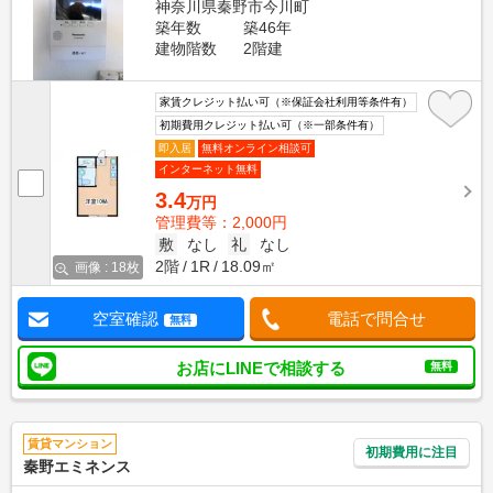
神奈川県秦野市今川町
築年数
築46年
建物階数
2階建
家賃クレジット払い可（※保証会社利用等条件有）
初期費用クレジット払い可（※一部条件有）
即入居
無料オンライン相談可
インターネット無料
3.4
万円
管理費等：2,000円
敷
なし
礼
なし
2階
1R
18.09㎡
画像 : 18枚
空室確認
電話で問合せ
無料
お店にLINEで相談する
無料
賃貸マンション
初期費用に注目
秦野エミネンス