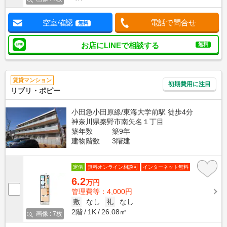
空室確認
電話で問合せ
無料
お店にLINEで相談する
無料
賃貸マンション
初期費用に注目
リブリ・ポピー
小田急小田原線/東海大学前駅 徒歩4分
神奈川県秦野市南矢名１丁目
築年数
築9年
建物階数
3階建
定借
無料オンライン相談可
インターネット無料
6.2
万円
管理費等：4,000円
敷
なし
礼
なし
2階
1K
26.08㎡
画像 : 7枚