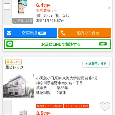
6.4
万円
管理費等：--
敷
6.4万
礼
なし
3階
1R
25.67㎡
画像 : 22枚
空室確認
電話で問合せ
無料
お店にLINEで相談する
無料
賃貸ハイツ
初期費用に注目
星ビレッジ
小田急小田原線/東海大学前駅 徒歩2分
神奈川県秦野市南矢名１丁目
築年数
築35年
建物階数
2階建
無料オンライン相談可
インターネット無料
3.5
万円