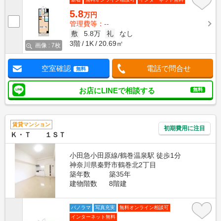
5.8
万円
管理費等：--
敷
5.8万
礼
なし
3階
1K
20.69㎡
画像 : 7枚
空室確認
電話で問合せ
無料
お店にLINEで相談する
無料
賃貸マンション
初期費用に注目
Ｋ・Ｔ １ＳＴ
小田急小田原線/鶴巻温泉駅 徒歩1分
神奈川県秦野市鶴巻北2丁目
築年数
築35年
建物階数
8階建
パノラマ
写真充実
無料オンライン相談可
インターネット無料