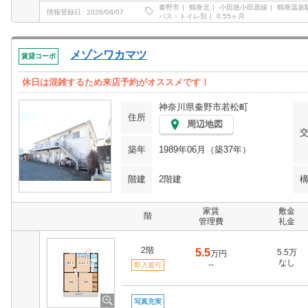
秦野市
鶴巻北
小田急小田原線
鶴巻温泉
情報登録日
2026/08/07
バス・トイレ別
0.55ヶ月
メゾンワカマツ
賃貸コーポ
休日は混雑するため来店予約がオススメです！
神奈川県秦野市若松町
住所
周辺地図
築年
1989年06月（築37年）
階建
2階建
家賃
敷金
階
管理費
礼金
2階
5.5
5.5万
万円
なし
--
即入居可
写真充実