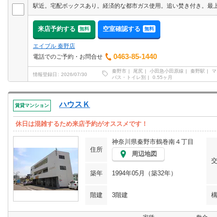
来店予約する
空室確認する
無料
無料
エイブル 秦野店
0463-85-1440
電話でのご予約・お問合せ
秦野市
尾尻
小田急小田原線
秦野駅
マ
情報登録日
2026/07/30
バス・トイレ別
0.55ヶ月
ハウスＫ
賃貸マンション
休日は混雑するため来店予約がオススメです！
神奈川県秦野市鶴巻南４丁目
住所
周辺地図
築年
1994年05月（築32年）
階建
3階建