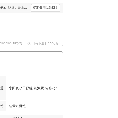
駅まで平坦。2階角部屋。日当り良好。仲介手数料家賃の0.55ヶ月分(税込)。駅近。最上階。スーパーが近く(178m)買物便利。
初期費用に注目！
3K/3DK/3LDK(+S)
バス・トイレ別
0.55ヶ月
交通
小田急小田原線/渋沢駅 徒歩7分
構造
軽量鉄骨造