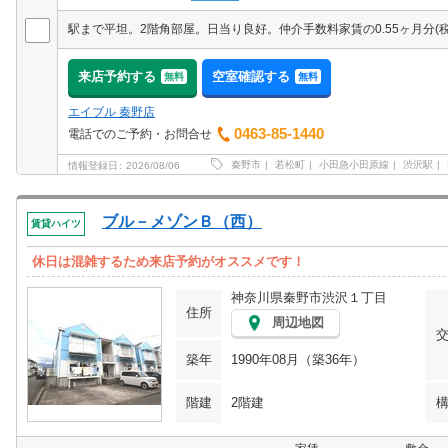
来店予約する
空室確認する
無料
無料
エイブル 秦野店
0463-85-1440
電話でのご予約・お問合せ
秦野市
若松町
小田急小田原線
渋沢駅
情報登録日
2026/08/06
ブル－メゾンＢ（西）
賃貸ハイツ
休日は混雑するため来店予約がオススメです！
神奈川県秦野市渋沢１丁目
住所
周辺地図
築年
1990年08月（築36年）
階建
2階建