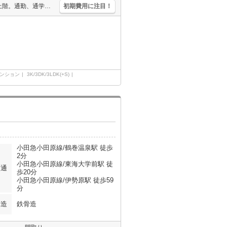
駅近。宅配ボックスあり。経済的な都市ガス使用。追い焚き付き。最上階。通勤、通学がスムーズ。オンライン内見対応可。シューズインクローゼット付き。
初期費用に注目！
ンション
3K/3DK/3LDK(+S)
小田急小田原線/鶴巻温泉駅 徒歩
2分
小田急小田原線/東海大学前駅 徒
交通
歩20分
小田急小田原線/伊勢原駅 徒歩59
分
構造
鉄骨造