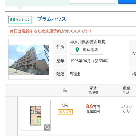
プラムハウス
賃貸マンション
休日は混雑するため来店予約がオススメです！
神奈川県秦野市尾尻
住所
周辺地図
築年
1996年04月（築30年）
階建
5階建
家賃
敷金
階
管理費
礼金
5階
8.6
17.2万
万円
なし
6,600円
即入居可