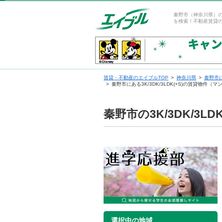
秦野市（神奈川県）の賃
を検索！不動産賃貸
賃貸・不動産のエイブルTOP
神奈川県
秦野市
秦野市にある3K/3DK/3LDK(+S)の賃貸物件
秦野市の3K/3DK/3
選択中の地域