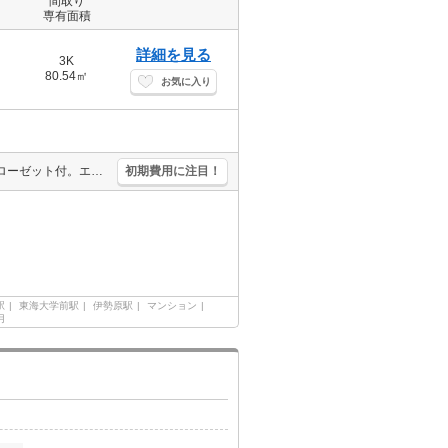
間取り
専有面積
詳細を見る
3K
80.54㎡
お気に入り
買い物便利。シャワー付独立洗面台。TVモニター付インターホン。クローゼット付。エアコン3基付き。室内に洗濯機置場あり。仲介手数料家賃の0.55ヵ月分(税込)。収納あり。オンライン対応相談可。
初期費用に注目！
駅
東海大学前駅
伊勢原駅
マンション
月