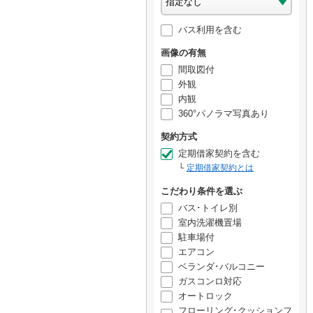
バス利用を含む
画像の有無
間取図付
外観
内観
360°パノラマ写真あり
契約方式
定期借家契約を含む
定期借家契約とは
こだわり条件を選ぶ
バス･トイレ別
室内洗濯機置場
駐車場付
エアコン
ベランダ･バルコニー
ガスコンロ対応
オートロック
フローリング･クッションフ