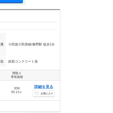
交通
小田急小田原線/秦野駅 徒歩1分
構造
鉄筋コンクリート造
間取り
専有面積
詳細を見る
3DK
65.12㎡
お気に入り