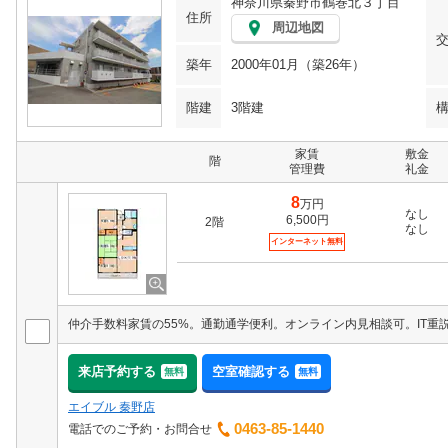
神奈川県秦野市鶴巻北３丁目
住所
周辺地図
築年
2000年01月（築26年）
階建
3階建
家賃
敷金
階
管理費
礼金
8
万円
なし
6,500円
2階
なし
インターネット無料
来店予約する
空室確認する
無料
無料
エイブル 秦野店
0463-85-1440
電話でのご予約・お問合せ