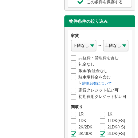
この条件を保存する
物件条件の絞り込み
家賃
〜
共益費・管理費を含む
礼金なし
敷金/保証金なし
駐車場料金を含む
駐車台数について
家賃クレジット払い可
初期費用クレジット払い可
間取り
1R
1K
1DK
1LDK(+S)
2K/2DK
2LDK(+S)
3K/3DK
3LDK(+S)