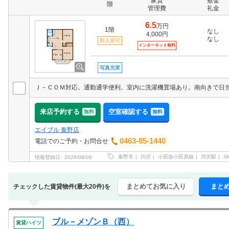
家賃
敷金
階
管理費
礼金
6.5
万円
1階
なし
4,000円
なし
即入居可
インターネット無料
写真充実
来店予約する
空室確認する
無料
無料
エイブル 秦野店
0463-85-1440
電話でのご予約・お問合せ
秦野市
渋沢
小田急小田原線
渋沢駅
3
情報登録日
2026/08/06
まとめてお気に入り
まと
チェックした賃貸物件(最大20件)を
ブル－メゾンＢ（西）
賃貸ハイツ