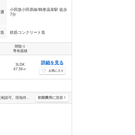
小田急小田原線/鶴巻温泉駅 徒歩
交通
7分
構造
鉄筋コンクリート造
間取り
専有面積
詳細を見る
3LDK
67.56㎡
お気に入り
仲介手数料家賃の55%。通勤通学便利。オンライン内見相談可。IT重説相談可。現地待ち合わせ、物件ご案内可能。新生活のスタートはここから。人気のファミリー向け物件。追い焚き機能付きバス。
初期費用に注目！