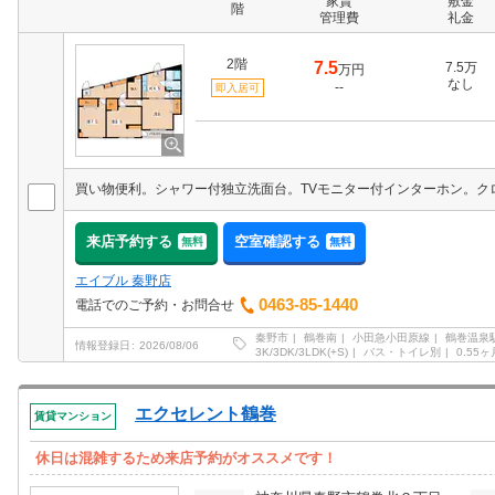
家賃
敷金
階
管理費
礼金
2階
7.5
7.5万
万円
なし
--
即入居可
来店予約する
空室確認する
無料
無料
エイブル 秦野店
0463-85-1440
電話でのご予約・お問合せ
秦野市
鶴巻南
小田急小田原線
鶴巻温泉
情報登録日
2026/08/06
3K/3DK/3LDK(+S)
バス・トイレ別
0.55ヶ
エクセレント鶴巻
賃貸マンション
休日は混雑するため来店予約がオススメです！