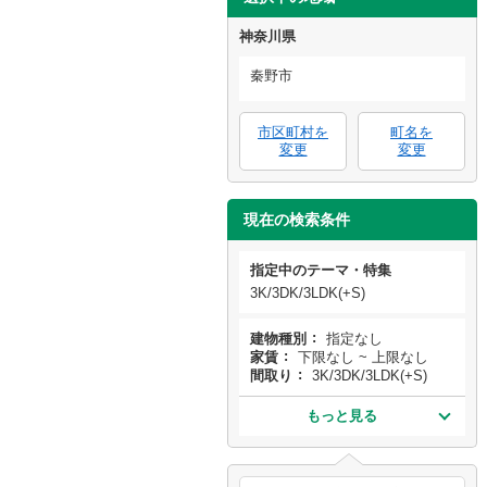
神奈川県
秦野市
市区町村を
町名を
変更
変更
現在の検索条件
指定中のテーマ・特集
3K/3DK/3LDK(+S)
建物種別
指定なし
家賃
下限なし ~ 上限なし
間取り
3K/3DK/3LDK(+S)
もっと見る