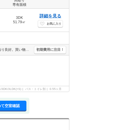
間取り
専有面積
詳細を見る
3DK
51.79㎡
お気に入り
Ｊ－ＣＯＭ対応。通勤通学便利。室内に洗濯機置場あり。南向きで日当り良好。買い物便利。生活環境良好。仲介手数料家賃の0.55ヶ月分(税込)。あなたの新生活応援します！。
初期費用に注目！
K/3DK/3LDK(+S)
バス・トイレ別
0.55ヶ月
めて空室確認