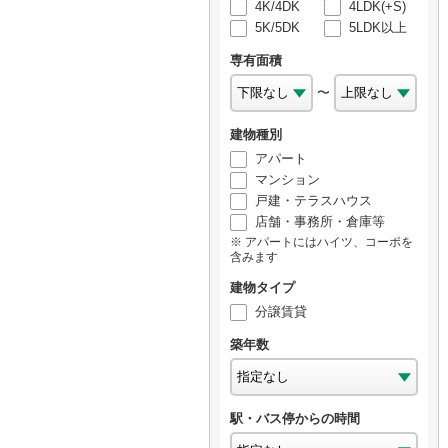
4K/4DK
4LDK(+S)
5K/5DK
5LDK以上
専有面積
〜
建物種別
アパート
マンション
戸建・テラスハウス
店舗・事務所・倉庫等
アパートにはハイツ、コーポを
含みます
建物タイプ
分譲賃貸
築年数
駅・バス停からの時間