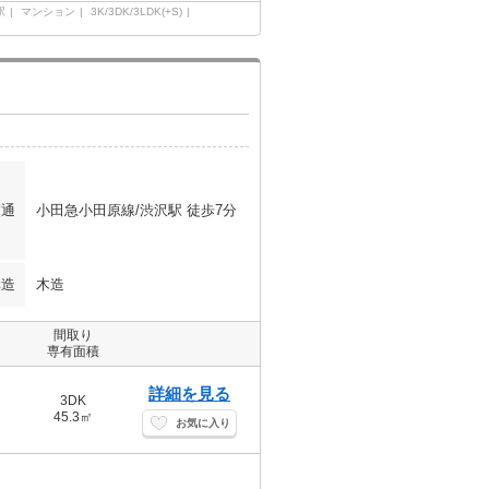
駅
マンション
3K/3DK/3LDK(+S)
交通
小田急小田原線/渋沢駅 徒歩7分
構造
木造
間取り
専有面積
詳細を見る
3DK
45.3㎡
お気に入り