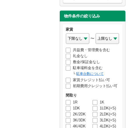
物件条件の絞り込み
家賃
〜
共益費・管理費を含む
礼金なし
敷金/保証金なし
駐車場料金を含む
駐車台数について
家賃クレジット払い可
初期費用クレジット払い可
間取り
1R
1K
1DK
1LDK(+S)
2K/2DK
2LDK(+S)
3K/3DK
3LDK(+S)
4K/4DK
4LDK(+S)