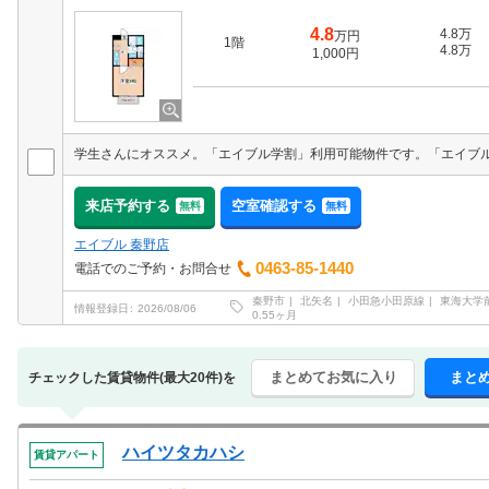
4.8
4.8万
万円
1階
4.8万
1,000円
来店予約する
空室確認する
無料
無料
エイブル 秦野店
0463-85-1440
電話でのご予約・お問合せ
秦野市
北矢名
小田急小田原線
東海大学
情報登録日
2026/08/06
0.55ヶ月
まとめてお気に入り
まと
チェックした賃貸物件(最大20件)を
ハイツタカハシ
賃貸アパート