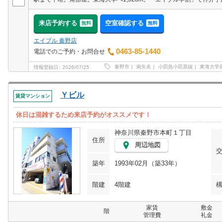
来店予約する
空室確認する
無料
無料
エイブル 秦野店
0463-85-1440
電話でのご予約・お問合せ
秦野市
南矢名
小田急小田原線
東海大学
情報登録日
2026/07/25
Ｙビル
賃貸マンション
休日は混雑するため来店予約がオススメです！
神奈川県秦野市本町１丁目
住所
周辺地図
築年
1993年02月（築33年）
階建
4階建
家賃
敷金
階
管理費
礼金