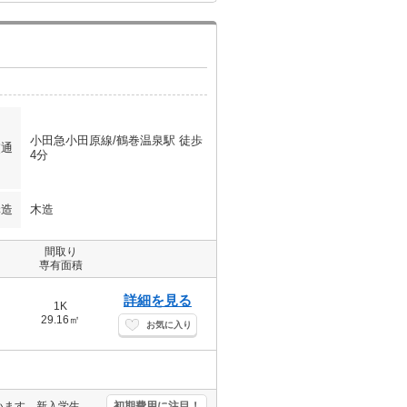
小田急小田原線/鶴巻温泉駅 徒歩
交通
4分
構造
木造
間取り
専有面積
詳細を見る
1K
29.16㎡
お気に入り
通勤、通学がスムーズ。買い物便利。過ごしやすい生活環境が整っています。新入学生・新社会人の方必見!。「エイブル学割」で仲介手数料家賃の0.55ヶ月分より10％ＯＦＦ。
初期費用に注目！