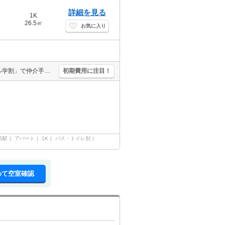
詳細を見る
1K
26.5㎡
お気に入り
学生さんにオススメ。「エイブル学割」利用可能物件です。「エイブル学割」で仲介手数料家賃の0.55ヶ月分より10％ＯＦＦ。駅近。通勤、通学がスムーズ。買い物便利。過ごしやすい生活環境が整っています。
初期費用に注目！
前駅
アパート
1K
バス・トイレ別
めて空室確認