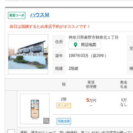
ハウスＭ
賃貸コーポ
休日は混雑するため来店予約がオススメです！
神奈川県秦野市鶴巻北１丁目
住所
周辺地図
築年
1997年03月（築29年）
階建
2階建
家賃
敷金
階
管理費
礼金
2階
5
5万
万円
なし
--
即入居可
写真充実