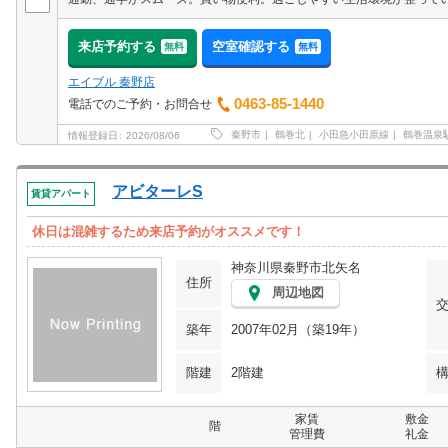
来店予約する
空室確認する
無料
無料
エイブル 秦野店
0463-85-1440
電話でのご予約・お問合せ
秦野市
鶴巻北
小田急小田原線
鶴巻温泉
情報登録日
2026/08/06
アビターレS
賃貸アパート
休日は混雑するため来店予約がオススメです！
神奈川県秦野市北矢名
住所
周辺地図
築年
2007年02月（築19年）
階建
2階建
家賃
敷金
階
管理費
礼金