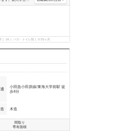
駅
1K
バス・トイレ別
0.55ヶ月
小田急小田原線/東海大学前駅 徒
交通
歩4分
構造
木造
間取り
専有面積