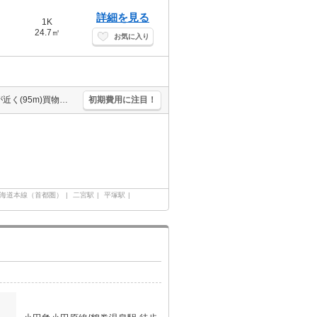
詳細を見る
1K
24.7㎡
お気に入り
買い物便利。駅まで平坦。都市ガス使用。最上階。角部屋。コンビニが近く(95m)買物便利。スーパーが近く(303m)買物便利。通勤、通学がスムーズ。
初期費用に注目！
海道本線（首都圏）
二宮駅
平塚駅