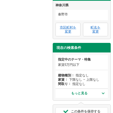
神奈川県
秦野市
市区町村を
町名を
変更
変更
現在の検索条件
指定中のテーマ・特集
家賃5万円以下
建物種別
指定なし
家賃
下限なし ~ 上限なし
間取り
指定なし
もっと見る
この条件を保存する