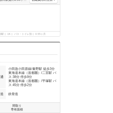
前駅
1K
バス・トイレ別
0.55ヶ月
小田急小田原線/秦野駅 徒歩3分
東海道本線（首都圏）/二宮駅 バ
交通
ス:38分:停歩9分
東海道本線（首都圏）/平塚駅 バ
ス:45分:停歩2分
構造
鉄骨造
間取り
専有面積