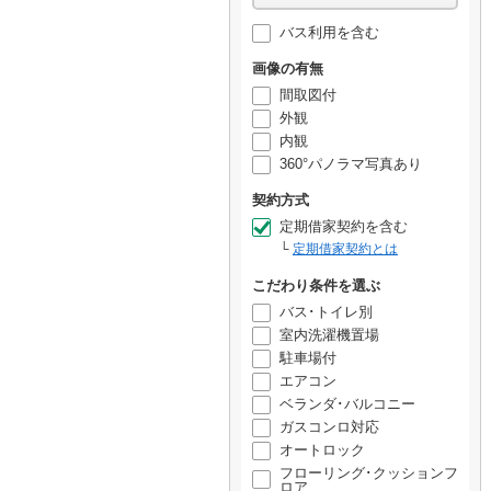
バス利用を含む
画像の有無
間取図付
外観
内観
360°パノラマ写真あり
契約方式
定期借家契約を含む
定期借家契約とは
こだわり条件を選ぶ
バス･トイレ別
室内洗濯機置場
駐車場付
エアコン
ベランダ･バルコニー
ガスコンロ対応
オートロック
フローリング･クッションフ
ロア