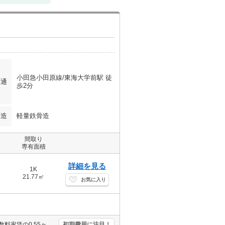
小田急小田原線/東海大学前駅 徒
交通
歩2分
構造
軽量鉄骨造
間取り
専有面積
詳細を見る
1K
21.77㎡
お気に入り
駅まで平坦。角部屋。東海大学へ1,528m。「エイブル学割」で仲介手数料家賃の0.55ヶ月分より10％ＯＦＦ。J:COM320M無料。コンビニへ219m。東海大学へ1,000m。
初期費用に注目！