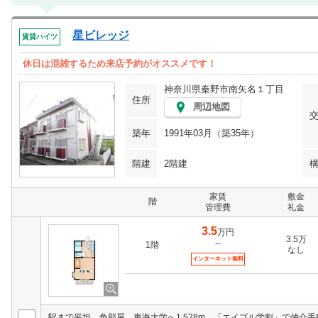
星ビレッジ
賃貸ハイツ
休日は混雑するため来店予約がオススメです！
神奈川県秦野市南矢名１丁目
住所
周辺地図
築年
1991年03月（築35年）
階建
2階建
家賃
敷金
階
管理費
礼金
3.5
万円
3.5万
--
1階
なし
インターネット無料