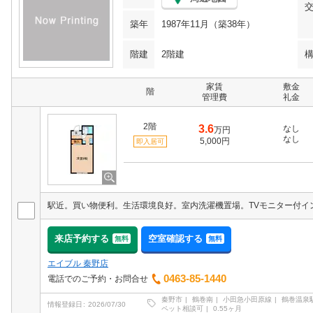
築年
1987年11月（築38年）
階建
2階建
家賃
敷金
階
管理費
礼金
2階
3.6
なし
万円
なし
5,000円
即入居可
来店予約する
空室確認する
無料
無料
エイブル 秦野店
0463-85-1440
電話でのご予約・お問合せ
秦野市
鶴巻南
小田急小田原線
鶴巻温泉
情報登録日
2026/07/30
ペット相談可
0.55ヶ月