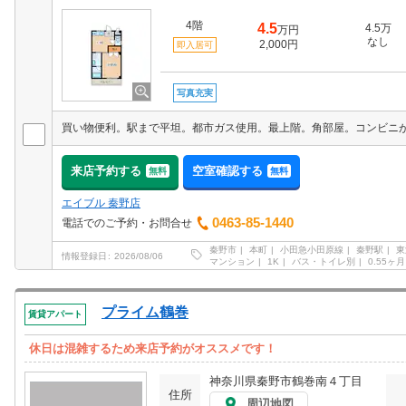
4階
4.5
4.5万
万円
なし
2,000円
即入居可
写真充実
来店予約する
空室確認する
無料
無料
エイブル 秦野店
0463-85-1440
電話でのご予約・お問合せ
秦野市
本町
小田急小田原線
秦野駅
東
情報登録日
2026/08/06
マンション
1K
バス・トイレ別
0.55ヶ月
プライム鶴巻
賃貸アパート
休日は混雑するため来店予約がオススメです！
神奈川県秦野市鶴巻南４丁目
住所
周辺地図