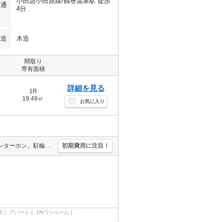
小田急小田原線/鶴巻温泉駅 徒歩
交通
4分
構造
木造
間取り
専有面積
詳細を見る
1R
19.49㎡
お気に入り
駅近。買い物便利。生活環境良好。室内洗濯機置場。TVモニター付インターホン。駐輪場有。学生さんにオススメ。あなたの新生活応援します！。
初期費用に注目！
駅
アパート
1R/ワンルーム