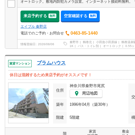
来店予約する
空室確認する
無料
無料
エイブル 秦野店
0463-85-1440
電話でのご予約・お問合せ
秦野市
鶴巻北
小田急小田原線
鶴巻温泉
情報登録日
2026/08/06
1K
バス・トイレ別
オートロック
0.55
プラムハウス
賃貸マンション
休日は混雑するため来店予約がオススメです！
神奈川県秦野市尾尻
住所
周辺地図
築年
1996年04月（築30年）
階建
5階建
家賃
敷金
階