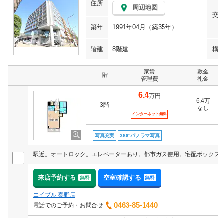
住所
周辺地図
築年
1991年04月（築35年）
階建
8階建
家賃
敷金
階
管理費
礼金
6.4
万円
6.4万
--
3階
なし
インターネット無料
写真充実
360°パノラマ写真
来店予約する
空室確認する
無料
無料
エイブル 秦野店
0463-85-1440
電話でのご予約・お問合せ