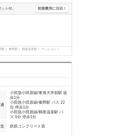
ゼット付。
初期費用に注目！
前駅
秦野駅
鶴巻温泉駅
マンション
小田急小田原線/東海大学前駅 徒
歩1分
小田急小田原線/秦野駅 バス:22
交通
分:停歩1分
小田急小田原線/鶴巻温泉駅 バ
ス:5分:停歩1分
構造
鉄筋コンクリート造