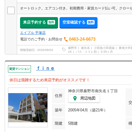
オートロック。エアコン付き。初期費用・家賃カード払い可。クロー
来店予約する
空室確認する
無料
無料
エイブル 平塚店
0463-24-6673
電話でのご予約・お問合せ
秦野市
南矢名
小田急小田原線
東海大学
情報登録日
2026/08/04
1K
バス・トイレ別
0.55ヶ月
ｆｉｎｅ
賃貸マンション
休日は混雑するため来店予約がオススメです！
神奈川県秦野市南矢名１丁目
住所
周辺地図
築年
2005年04月（築21年）
階建
5階建