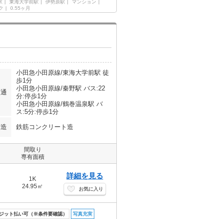
駅
東海大学前駅
伊勢原駅
マンション
ク
0.55ヶ月
小田急小田原線/東海大学前駅 徒
歩1分
小田急小田原線/秦野駅 バス:22
交通
分:停歩1分
小田急小田原線/鶴巻温泉駅 バ
ス:5分:停歩1分
構造
鉄筋コンクリート造
間取り
専有面積
詳細を見る
1K
24.95㎡
お気に入り
ジット払い可（※条件要確認）
写真充実