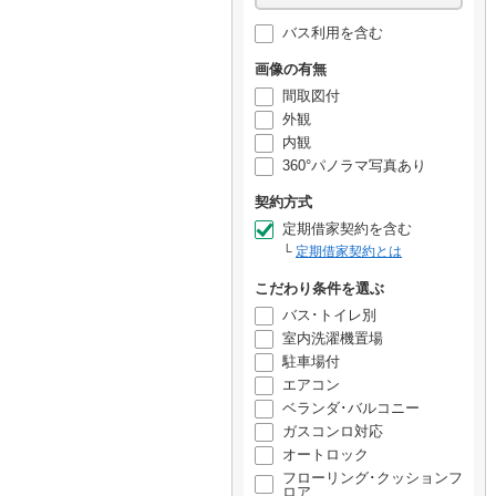
バス利用を含む
画像の有無
間取図付
外観
内観
360°パノラマ写真あり
契約方式
定期借家契約を含む
定期借家契約とは
こだわり条件を選ぶ
バス･トイレ別
室内洗濯機置場
駐車場付
エアコン
ベランダ･バルコニー
ガスコンロ対応
オートロック
フローリング･クッションフ
ロア