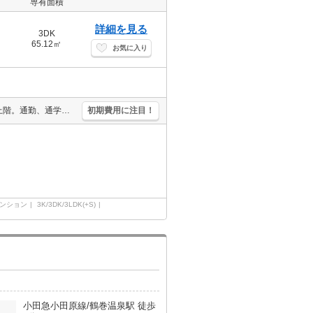
専有面積
詳細を見る
3DK
65.12㎡
お気に入り
駅近。宅配ボックスあり。経済的な都市ガス使用。追い焚き付き。最上階。通勤、通学がスムーズ。オンライン内見対応可。シューズインクローゼット付き。
初期費用に注目！
ンション
3K/3DK/3LDK(+S)
小田急小田原線/鶴巻温泉駅 徒歩