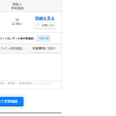
間取り
専有面積
詳細を見る
1K
22.98㎡
お気に入り
ジット払い可（※条件要確認）
写真充実
エレベーター1基付き。J:COM InMyRoom対応。洗面化粧台付き。オンライン内見相談可。オンライン申込相談可。初期費用・家賃カード払い可。クレジットポイント貯まります。
初期費用に注目！
前駅
秦野駅
鶴巻温泉駅
マンション
めて空室確認