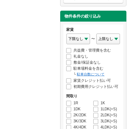
物件条件の絞り込み
家賃
〜
共益費・管理費を含む
礼金なし
敷金/保証金なし
駐車場料金を含む
駐車台数について
家賃クレジット払い可
初期費用クレジット払い可
間取り
1R
1K
1DK
1LDK(+S)
2K/2DK
2LDK(+S)
3K/3DK
3LDK(+S)
4K/4DK
4LDK(+S)