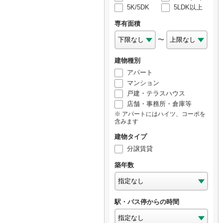
5K/5DK
5LDK以上
専有面積
〜
建物種別
アパート
マンション
戸建・テラスハウス
店舗・事務所・倉庫等
アパートにはハイツ、コーポを
含みます
建物タイプ
分譲賃貸
築年数
駅・バス停からの時間