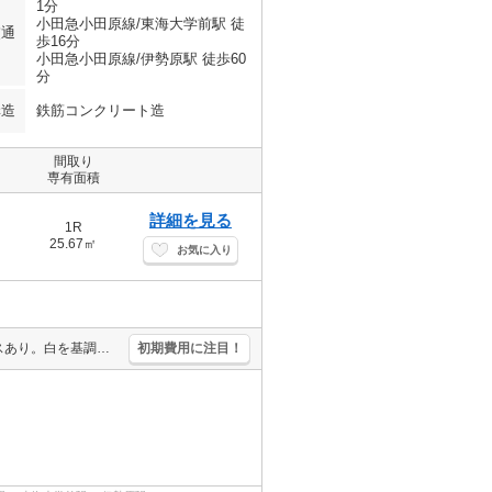
1分
小田急小田原線/東海大学前駅 徒
交通
歩16分
小田急小田原線/伊勢原駅 徒歩60
分
構造
鉄筋コンクリート造
間取り
専有面積
詳細を見る
1R
25.67㎡
お気に入り
駅近。オートロック。エレベーターあり。都市ガス使用。宅配ボックスあり。白を基調とした明るい室内。内見から契約までオンラインで対応可能です。
初期費用に注目！