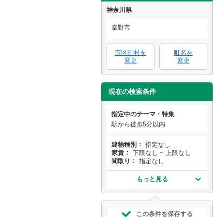
神奈川県
秦野市
市区町村を
町名を
変更
変更
現在の検索条件
指定中のテーマ・特集
駅から徒歩5分以内
建物種別
指定なし
家賃
下限なし ~ 上限なし
間取り
指定なし
もっと見る
この条件を保存する