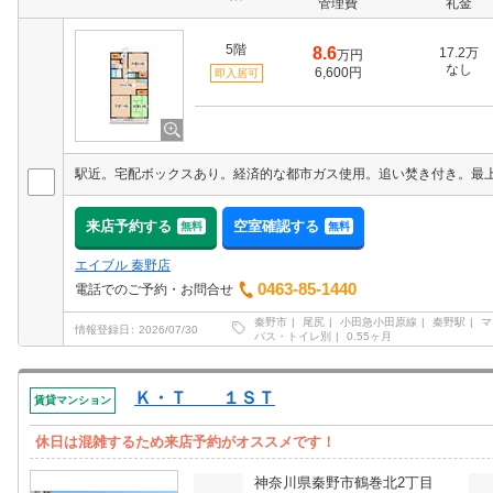
管理費
礼金
5階
8.6
17.2万
万円
なし
6,600円
即入居可
来店予約する
空室確認する
無料
無料
エイブル 秦野店
0463-85-1440
電話でのご予約・お問合せ
秦野市
尾尻
小田急小田原線
秦野駅
マ
情報登録日
2026/07/30
バス・トイレ別
0.55ヶ月
Ｋ・Ｔ １ＳＴ
賃貸マンション
休日は混雑するため来店予約がオススメです！
神奈川県秦野市鶴巻北2丁目