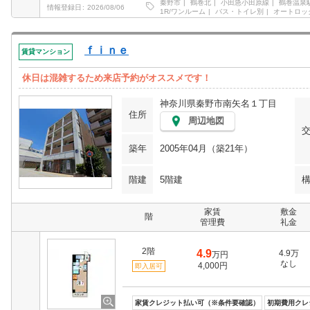
秦野市
鶴巻北
小田急小田原線
鶴巻温泉
情報登録日
2026/08/06
1R/ワンルーム
バス・トイレ別
オートロッ
ｆｉｎｅ
賃貸マンション
休日は混雑するため来店予約がオススメです！
神奈川県秦野市南矢名１丁目
住所
周辺地図
築年
2005年04月（築21年）
階建
5階建
家賃
敷金
階
管理費
礼金
2階
4.9
4.9万
万円
なし
4,000円
即入居可
家賃クレジット払い可（※条件要確認）
初期費用クレ