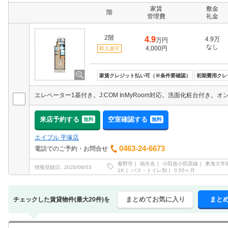
家賃
敷金
階
管理費
礼金
2階
4.9
4.9万
万円
なし
4,000円
即入居可
家賃クレジット払い可（※条件要確認）
初期費用クレ
来店予約する
空室確認する
無料
無料
エイブル 平塚店
0463-24-6673
電話でのご予約・お問合せ
秦野市
南矢名
小田急小田原線
東海大学
情報登録日
2026/08/03
1K
バス・トイレ別
0.55ヶ月
まとめてお気に入り
まと
チェックした賃貸物件(最大20件)を