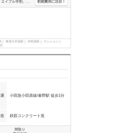
オートロック。敷地内防犯カメラ設置。インターネット接続料無料。「エイブル学割」で仲介手数料家賃の0.55ヶ月分より10％ＯＦＦ。オンライン内見対応可。
初期費用に注目！
駅
東海大学前駅
伊勢原駅
マンション
ヶ月
交通
小田急小田原線/秦野駅 徒歩1分
構造
鉄筋コンクリート造
間取り