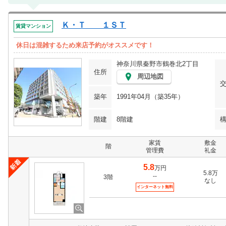
Ｋ・Ｔ １ＳＴ
賃貸マンション
休日は混雑するため来店予約がオススメです！
神奈川県秦野市鶴巻北2丁目
住所
周辺地図
築年
1991年04月（築35年）
階建
8階建
家賃
敷金
階
管理費
礼金
5.8
万円
5.8万
--
3階
なし
インターネット無料