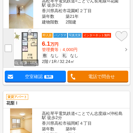
高松琴平電気鉄道<ことでん長尾線>/花園
駅 徒歩2分
香川県高松市花園町２丁目
築年数
築21年
建物階数
2階建
即入居
パノラマ
写真充実
インターネット無料
6.1
万円
管理費等：4,000円
敷
なし
礼
なし
2階
1R
32.24㎡
画像 : 18枚
空室確認
電話で問合せ
無料
賃貸アパート
花梨Ⅰ
高松琴平電気鉄道<ことでん志度線>/沖松島
駅 徒歩2分
香川県高松市福岡町４丁目
築年数
築8年