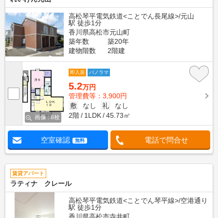
高松琴平電気鉄道<ことでん長尾線>/元山
駅 徒歩1分
香川県高松市元山町
築年数
築20年
建物階数
2階建
即入居
パノラマ
5.2
万円
管理費等：3,900円
敷
なし
礼
なし
2階
1LDK
45.73㎡
画像 : 8枚
空室確認
電話で問合せ
無料
賃貸アパート
ラティナ クレール
高松琴平電気鉄道<ことでん琴平線>/空港通り
駅 徒歩1分
香川県高松市寺井町