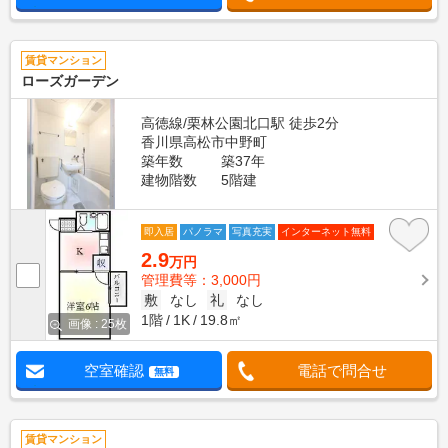
賃貸マンション
ローズガーデン
高徳線/栗林公園北口駅 徒歩2分
香川県高松市中野町
築年数
築37年
建物階数
5階建
即入居
パノラマ
写真充実
インターネット無料
2.9
万円
管理費等：3,000円
敷
なし
礼
なし
1階
1K
19.8㎡
画像 : 25枚
空室確認
電話で問合せ
無料
賃貸マンション