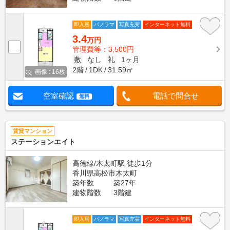
即入居
パノラマ
写真充実
インターネット無料
3.4
万円
管理費等：3,500円
敷
なし
礼
1ヶ月
2階
1DK
31.59㎡
画像 : 16枚
空室確認
電話で問合せ
無料
賃貸マンション
ステーションエイト
高徳線/木太町駅 徒歩1分
香川県高松市木太町
築年数
築27年
建物階数
3階建
即入居
パノラマ
写真充実
インターネット無料