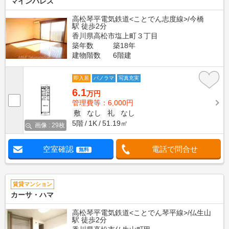
マインパレス
高松琴平電気鉄道<ことでん志度線>/今橋
駅 徒歩2分
香川県高松市塩上町３丁目
築年数
築18年
建物階数
6階建
即入居
パノラマ
写真充実
6.1
万円
管理費等：6,000円
敷
なし
礼
なし
5階
1K
51.19㎡
画像 : 29枚
空室確認
電話で問合せ
無料
賃貸マンション
カーサ・ハマ
高松琴平電気鉄道<ことでん琴平線>/仏生山
駅 徒歩2分