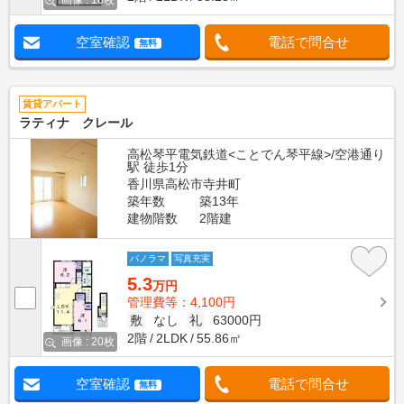
画像 : 16枚
空室確認
電話で問合せ
無料
賃貸アパート
ラティナ クレール
高松琴平電気鉄道<ことでん琴平線>/空港通り
駅 徒歩1分
香川県高松市寺井町
築年数
築13年
建物階数
2階建
パノラマ
写真充実
5.3
万円
管理費等：4,100円
敷
なし
礼
63000円
2階
2LDK
55.86㎡
画像 : 20枚
空室確認
電話で問合せ
無料