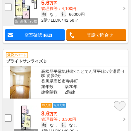
5.6
万円
管理費等：4,100円
敷
なし
礼
66000円
2階
1LDK
42.58㎡
画像 : 20枚
空室確認
電話で問合せ
無料
賃貸アパート
ブライトサンライズＤ
高松琴平電気鉄道<ことでん琴平線>/空港通り
駅 徒歩2分
香川県高松市寺井町
築年数
築20年
建物階数
2階建
即入居
写真充実
3.6
万円
管理費等：3,300円
敷
なし
礼
なし