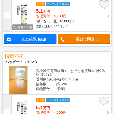
即入居
パノラマ
写真充実
5.1
万円
管理費等：4,100円
敷
なし
礼
61000円
2階
1LDK
44.15㎡
画像 : 20枚
空室確認
電話で問合せ
無料
賃貸アパート
ハッピー・レモンＣ
高松琴平電気鉄道<ことでん志度線>/沖松島
駅 徒歩2分
香川県高松市福岡町４丁目
築年数
築12年
建物階数
2階建
即入居
パノラマ
写真充実
5.1
万円
管理費等：4,100円