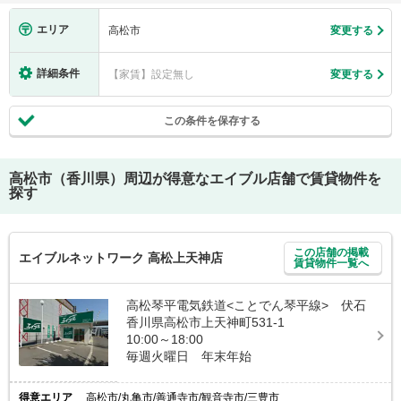
エリア
高松市
変更する
詳細条件
【家賃】設定無し
変更する
この条件を保存する
高松市（香川県）
周辺が得意なエイブル店舗で賃貸物件を
探す
この店舗の掲載
エイブルネットワーク 高松上天神店
賃貸物件一覧へ
高松琴平電気鉄道<ことでん琴平線> 伏石
香川県高松市上天神町531-1
10:00～18:00
毎週火曜日 年末年始
得意エリア
高松市/丸亀市/善通寺市/観音寺市/三豊市