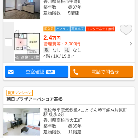
香川県高松市中野町
築年数
築37年
建物階数
5階建
即入居
パノラマ
写真充実
インターネット無料
2.4
万円
管理費等：3,000円
敷
なし
礼
なし
4階
1K
19.8㎡
画像 : 17枚
空室確認
電話で問合せ
無料
賃貸マンション
朝日プラザアーバンコア高松
高松琴平電気鉄道<ことでん琴平線>/片原町
駅 徒歩2分
香川県高松市大工町
築年数
築35年
建物階数
11階建