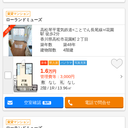
賃貸マンション
ローランドミューズ
NEW
高松琴平電気鉄道<ことでん長尾線>/花園
駅 徒歩2分
香川県高松市花園町２丁目
築年数
築48年
建物階数
4階建
新着
即入居
パノラマ
写真充実
1.6
万円
管理費等：3,000円
敷
なし
礼
なし
2階
1R
13.96㎡
画像 : 21枚
空室確認
電話で問合せ
無料
賃貸マンション