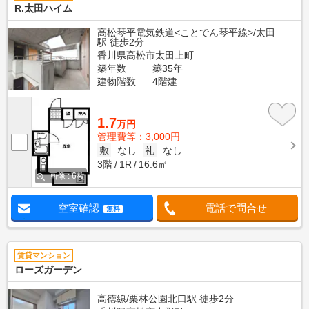
R.太田ハイム
高松琴平電気鉄道<ことでん琴平線>/太田
駅 徒歩2分
香川県高松市太田上町
築年数
築35年
建物階数
4階建
1.7
万円
管理費等：3,000円
敷
なし
礼
なし
3階
1R
16.6㎡
画像 : 6枚
空室確認
電話で問合せ
無料
賃貸マンション
ローズガーデン
高徳線/栗林公園北口駅 徒歩2分