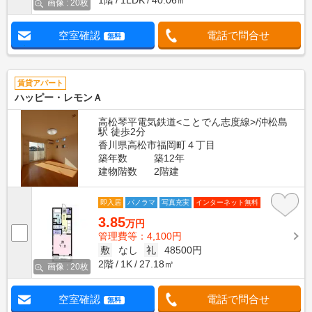
1階
1LDK
40.06㎡
画像 : 20枚
空室確認
電話で問合せ
無料
賃貸アパート
ハッピー・レモンＡ
高松琴平電気鉄道<ことでん志度線>/沖松島
駅 徒歩2分
香川県高松市福岡町４丁目
築年数
築12年
建物階数
2階建
即入居
パノラマ
写真充実
インターネット無料
3.85
万円
管理費等：4,100円
敷
なし
礼
48500円
2階
1K
27.18㎡
画像 : 20枚
空室確認
電話で問合せ
無料