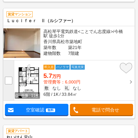
賃貸マンション
Ｌｕｃｉｆｅｒ Ⅱ（ルシファー）
高松琴平電気鉄道<ことでん志度線>/今橋
駅 徒歩1分
香川県高松市築地町
築年数
築21年
建物階数
7階建
即入居
パノラマ
写真充実
5.7
万円
管理費等：6,000円
敷
なし
礼
なし
6階
1K
33.84㎡
画像 : 11枚
空室確認
電話で問合せ
無料
賃貸アパート
れいけん元山