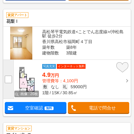
賃貸アパート
花梨Ⅰ
高松琴平電気鉄道<ことでん志度線>/沖松島
駅 徒歩2分
香川県高松市福岡町４丁目
築年数
築8年
建物階数
3階建
写真充実
インターネット無料
4.9
万円
管理費等：4,100円
敷
なし
礼
59000円
1階
1SK
30.85㎡
画像 : 20枚
空室確認
電話で問合せ
無料
賃貸マンション