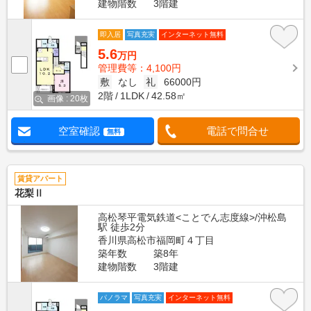
建物階数
3階建
即入居
写真充実
インターネット無料
5.6
万円
管理費等：4,100円
敷
なし
礼
66000円
2階
1LDK
42.58㎡
画像 : 20枚
空室確認
電話で問合せ
無料
賃貸アパート
花梨Ⅱ
高松琴平電気鉄道<ことでん志度線>/沖松島
駅 徒歩2分
香川県高松市福岡町４丁目
築年数
築8年
建物階数
3階建
パノラマ
写真充実
インターネット無料