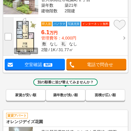
築年数
築21年
建物階数
2階建
即入居
パノラマ
写真充実
インターネット無料
6.1
万円
管理費等：4,000円
敷
なし
礼
なし
2階
1K
31.77㎡
画像 : 18枚
空室確認
電話で問合せ
無料
別の順番に並び替えてみませんか？
家賃が安い順
築年数が浅い順
面積が広い順
賃貸アパート
オレンジデイズ花園