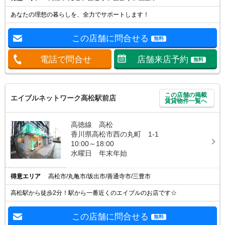
あなたの理想の暮らしを、全力でサポートします！
この店舗に問合せる
無料
電話で問合せ
店舗来店予約
無料
この店舗の掲載
エイブルネットワーク高松駅前店
賃貸物件一覧へ
高徳線 高松
香川県高松市西の丸町 1-1
10:00～18:00
水曜日 年末年始
得意エリア
高松市/丸亀市/坂出市/善通寺市/三豊市
高松駅から徒歩2分！駅から一番近くのエイブルのお店です☆
この店舗に問合せる
無料