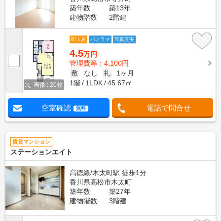
築年数
築13年
建物階数
2階建
即入居
パノラマ
写真充実
4.5
万円
管理費等：4,100円
敷
なし
礼
1ヶ月
1階
1LDK
45.67㎡
画像 : 20枚
空室確認
電話で問合せ
無料
賃貸マンション
ステーションエイト
高徳線/木太町駅 徒歩1分
香川県高松市木太町
築年数
築27年
建物階数
3階建