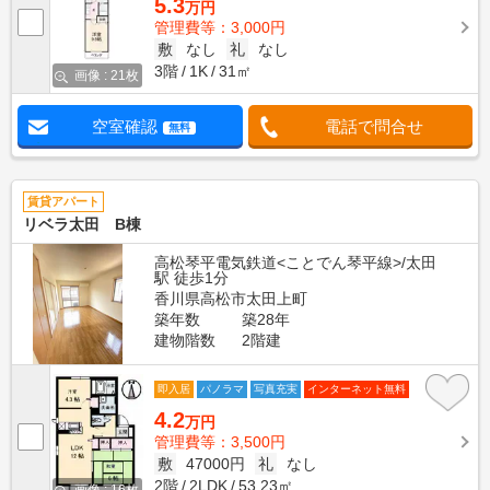
5.3
万円
管理費等：3,000円
敷
なし
礼
なし
3階
1K
31㎡
画像 : 21枚
空室確認
電話で問合せ
無料
賃貸アパート
リベラ太田 B棟
高松琴平電気鉄道<ことでん琴平線>/太田
駅 徒歩1分
香川県高松市太田上町
築年数
築28年
建物階数
2階建
即入居
パノラマ
写真充実
インターネット無料
4.2
万円
管理費等：3,500円
敷
47000円
礼
なし
2階
2LDK
53.23㎡