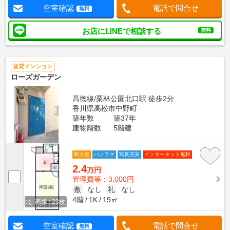
空室確認
電話で問合せ
無料
お店にLINEで相談する
無料
賃貸マンション
ローズガーデン
高徳線/栗林公園北口駅 徒歩2分
香川県高松市中野町
築年数
築37年
建物階数
5階建
即入居
パノラマ
写真充実
インターネット無料
2.4
万円
管理費等：3,000円
敷
なし
礼
なし
4階
1K
19㎡
画像 : 23枚
空室確認
電話で問合せ
無料