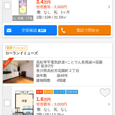
3.4
万円
管理費等：3,500円
敷
なし
礼
1ヶ月
1階
1DK
31.59㎡
画像 : 17枚
空室確認
電話で問合せ
無料
賃貸マンション
ローランドミューズ
NEW
高松琴平電気鉄道<ことでん長尾線>/花園
駅 徒歩2分
香川県高松市花園町２丁目
築年数
築48年
建物階数
4階建
新着
即入居
パノラマ
写真充実
1.6
万円
管理費等：3,000円
敷
なし
礼
なし
2階
1R
13.26㎡