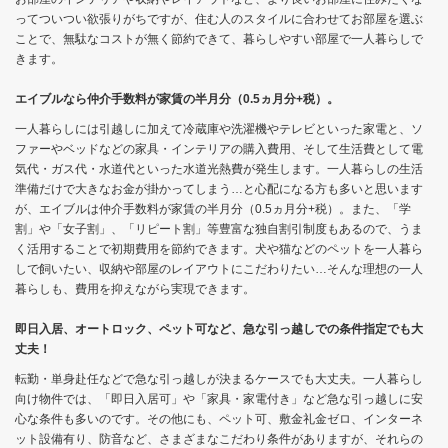
ってついつい欲張りがちですが、住む人のスタイルに合わせてお部屋を選ぶ
ことで、無駄なコストが無く節約できて、暮らしやすい部屋で一人暮らしで
きます。
エイブルなら仲介手数料が家賃の半月分（0.5ヵ月分+税）。
一人暮らしには引越しに加えて冷蔵庫や洗濯機やテレビといった家電と、ソ
ファーやベッドなどの家具・インテリアの購入費用、そして生活費として電
気代・ガス代・水道代といった水道光熱費が発生します。一人暮らしの生活
準備だけで大きなお金が掛かってしまう…と心配になる方も多いと思います
が、エイブルは仲介手数料が家賃の半月分（0.5ヵ月分+税）。また、「学
割」や「女子割」、「リピート割」等豊富な独自割引制度もあるので、うま
く活用することで初期費用を節約できます。犬や猫などのペットを一人暮ら
しで飼いたい、収納や部屋のレイアウトにこだわりたい…そんな理想の一人
暮らしも、費用を抑えながら実現できます。
即日入居、オートロック、ペット可など、急な引っ越しでの条件指定でも大
丈夫！
転勤・単身赴任などで急な引っ越しが決まるケースでも大丈夫。一人暮らし
向け物件では、「即日入居可」や「家具・家電付き」など急な引っ越しに安
心な条件も多いのです。その他にも、ペット可、敷金礼金ゼロ、インターネ
ット設備有り、防音など、さまざまなこだわり条件がありますが、それらの