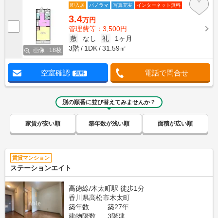
即入居
パノラマ
写真充実
インターネット無料
3.4
万円
管理費等：3,500円
敷
なし
礼
1ヶ月
3階
1DK
31.59㎡
画像 : 18枚
空室確認
電話で問合せ
無料
別の順番に並び替えてみませんか？
家賃が安い順
築年数が浅い順
面積が広い順
賃貸マンション
ステーションエイト
高徳線/木太町駅 徒歩1分
香川県高松市木太町
築年数
築27年
建物階数
3階建