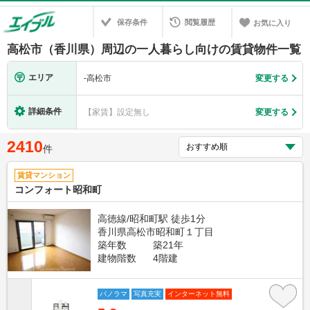
保存条件
閲覧履歴
お気に入り
高松市（香川県）周辺の一人暮らし向けの賃貸物件一覧
エリア
-
高松市
変更する
詳細条件
【家賃】設定無し
変更する
2410
件
賃貸マンション
コンフォート昭和町
高徳線/昭和町駅 徒歩1分
香川県高松市昭和町１丁目
築年数
築21年
建物階数
4階建
パノラマ
写真充実
インターネット無料