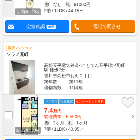
敷
なし
礼
61000円
2階
1LDK
44.15㎡
画像 : 20枚
空室確認
電話で問合せ
無料
賃貸マンション
ソラノ瓦町
高松琴平電気鉄道<ことでん琴平線>/瓦町
駅 徒歩2分
香川県高松市瓦町２丁目
築年数
築11年
建物階数
11階建
パノラマ
写真充実
インターネット無料
7.4
万円
管理費等：5,500円
敷
2ヶ月
礼
1ヶ月
7階
1LDK
40.95㎡
画像 : 30枚