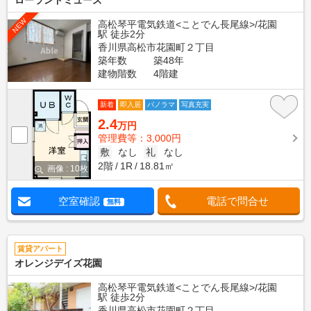
ローランドミューズ
NEW
高松琴平電気鉄道<ことでん長尾線>/花園
駅 徒歩2分
香川県高松市花園町２丁目
築年数
築48年
建物階数
4階建
新着
即入居
パノラマ
写真充実
2.4
万円
管理費等：3,000円
敷
なし
礼
なし
2階
1R
18.81㎡
画像 : 10枚
空室確認
電話で問合せ
無料
賃貸アパート
オレンジデイズ花園
高松琴平電気鉄道<ことでん長尾線>/花園
駅 徒歩2分
香川県高松市花園町２丁目