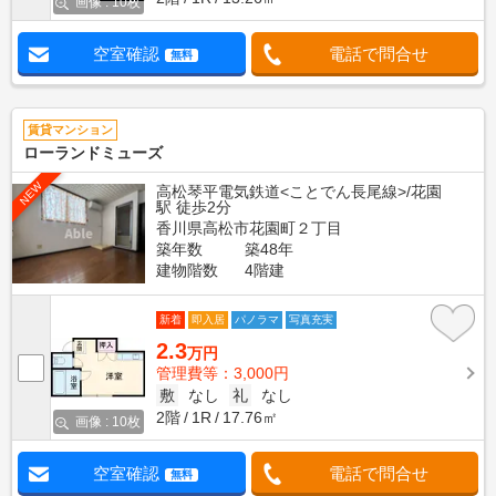
画像 : 10枚
空室確認
電話で問合せ
無料
賃貸マンション
ローランドミューズ
NEW
高松琴平電気鉄道<ことでん長尾線>/花園
駅 徒歩2分
香川県高松市花園町２丁目
築年数
築48年
建物階数
4階建
新着
即入居
パノラマ
写真充実
2.3
万円
管理費等：3,000円
敷
なし
礼
なし
2階
1R
17.76㎡
画像 : 10枚
空室確認
電話で問合せ
無料