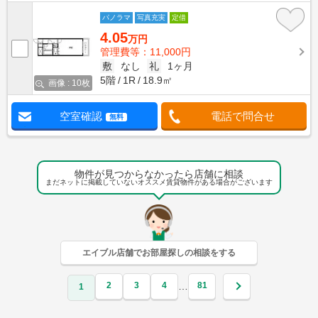
パノラマ
写真充実
定借
4.05
万円
管理費等：11,000円
敷
なし
礼
1ヶ月
5階
1R
18.9㎡
画像 : 10枚
空室確認
電話で問合せ
無料
物件が見つからなかったら店舗に相談
まだネットに掲載していないオススメ賃貸物件がある場合がございます
エイブル店舗でお部屋探しの相談をする
2
3
4
81
…
1